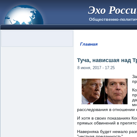
Эхо Росс
Общественно-полити
Главная
Вы здесь
Туча, нависшая над 
8 июня, 2017 - 17:25
За
пр
Ко
пр
да
мн
расследования в отношении 
И хотя в своих показаниях К
прямых обвинений в препятс
Наверняка будет немало разг
"честная преданность".