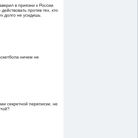
заверил в приязни к России.
 действовать против тех, кто
ух долго не усидишь.
аскетбола ничем не
ии секретной переписки, не
ттой?