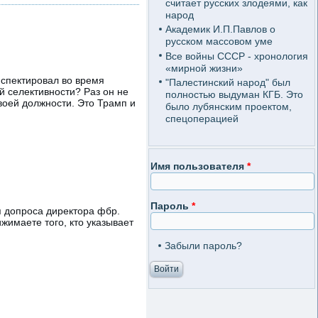
считает русских злодеями, как
народ
Академик И.П.Павлов о
русском массовом уме
Все войны СССР - хронология
«мирной жизни»
нспектировал во время
"Палестинский народ" был
ой селективности? Раз он не
полностью выдуман КГБ. Это
своей должности. Это Трамп и
было лубянским проектом,
спецоперацией
Имя пользователя
*
Пароль
*
я допроса директора фбр.
ижимаете того, кто указывает
Забыли пароль?