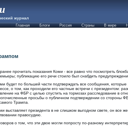
ии
ческий журнал
Главная
Блоги
Россия
Страны
В мире
Н
Трампом
ранее прочитать показания Коми - все равно что посмотреть блок
емьеры; публикацию его речи стоило был снабдить предупреждени
ми будет по большей части подтверждать все сообщения, которые 
ессе, о том, как проходили его частные встречи с президентом: ра
вление на ФБР с целью спустить на тормозах расследование в от
огочисленные просьбы о публичном подтверждении со стороны ФБР
самого Трампа.
оми выставляет президента в не слишком выгодном свете, он все же
твовании правосудию.
оворов о том, что эти двое могли попросту по-разному интерпрет