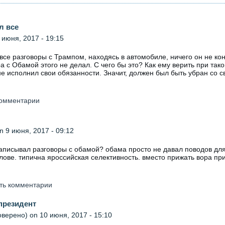
л все
 июня, 2017 - 19:15
все разговоры с Трампом, находясь в автомобиле, ничего он не ко
ра с Обамой этого не делал. С чего бы это? Как ему верить при так
 не исполнил свои обязанности. Значит, должен был быть убран со 
 комментарии
n 9 июня, 2017 - 09:12
е записывал разговоры с обамой? обама просто не давал поводов дл
олове. типична яроссийская селективность. вместо прижать вора пр
ять комментарии
 президент
оверено)
on 10 июня, 2017 - 15:10