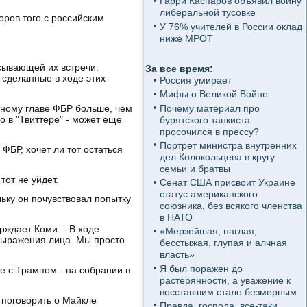
Гарри Каспаров объявил войну
либеральной тусовке
оров того с российским
У 76% учителей в России оклад
ниже МРОТ
сывающей их встречи.
За все время:
 сделанные в ходе этих
Россия умирает
Мифы о Великой Войне
Почему материал про
нному главе ФБР больше, чем
о в "Твиттере" - может еще
бурятского танкиста
просочился в прессу?
Портрет министра внутренних
ФБР, хочет ли тот остаться
дел Колокольцева в кругу
семьи и братвы
тот не уйдет.
Сенат США присвоит Украине
статус американского
ьку он почувствовал попытку
союзника, без всякого членства
в НАТО
рждает Коми. - В ходе
«Мерзейшая, наглая,
 выражения лица. Мы просто
бесстыжая, глупая и алчная
власть»
Я был поражен до
е с Трампом - на собрании в
растерянности, а уважение к
восставшим стало безмерным
 поговорить о Майкле
Правда, господа, все-таки