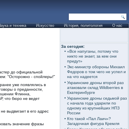
аука и техника
Искусство
История, политология
О нас
За сегодня:
«Все напуганы, потому что
никто не знает, за кем они
придут»
Экс-министр обороны Михаил
Федоров о том чего не успел и
бастер до официальной
ем: "Осторожно - спойлеры!"
на что надеется
Украинские дроны второй раз
ранее уже появлялись в
атаковали склад Wildberries в
зговоры о преданности,
Екатеринбурге
ношении Флинна,
Украинские дроны седьмой раз
, что бюро не ведет
с начала года ударили по
одному из крупнейших НПЗ
 не выдвигает в его адрес
России
Кто такой «Пал Лаич»?
Загадочная фигура Кремля
ировать значение фразы