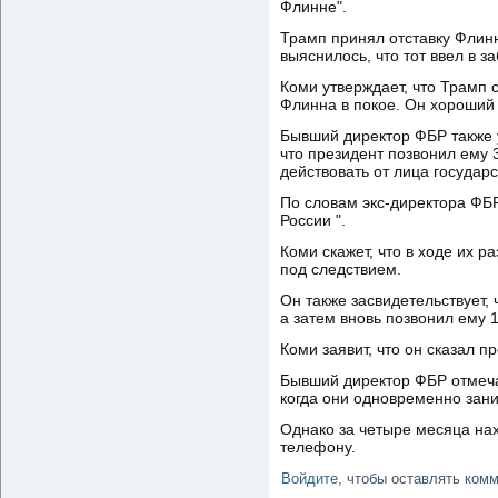
Флинне".
Трамп принял отставку Флинн
выяснилось, что тот ввел в 
Коми утверждает, что Трамп с
Флинна в покое. Он хороший 
Бывший директор ФБР также у
что президент позвонил ему 3
действовать от лица государс
По словам экс-директора ФБР,
России ".
Коми скажет, что в ходе их р
под следствием.
Он также засвидетельствует, 
а затем вновь позвонил ему 1
Коми заявит, что он сказал 
Бывший директор ФБР отмечае
когда они одновременно зани
Однако за четыре месяца нах
телефону.
Войдите
, чтобы оставлять ком