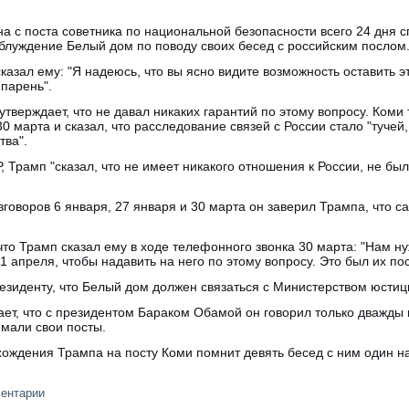
а с поста советника по национальной безопасности всего 24 дня сп
заблуждение Белый дом по поводу своих бесед с российским послом
казал ему: "Я надеюсь, что вы ясно видите возможность оставить э
парень".
тверждает, что не давал никаких гарантий по этому вопросу. Коми
0 марта и сказал, что расследование связей с России стало "тучей
тва".
 Трамп "сказал, что не имеет никакого отношения к России, не был
азговоров 6 января, 27 января и 30 марта он заверил Трампа, что 
что Трамп сказал ему в ходе телефонного звонка 30 марта: "Нам ну
1 апреля, чтобы надавить на него по этому вопросу. Это был их по
президенту, что Белый дом должен связаться с Министерством юстиц
т, что с президентом Бараком Обамой он говорил только дважды в
мали свои посты.
ождения Трампа на посту Коми помнит девять бесед с ним один на
ментарии