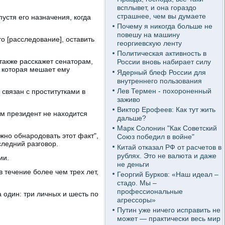
всплывет, и она гораздо
страшнее, чем вы думаете
устя его назначения, когда
.
Почему я никогда больше не
повешу на машину
то [расследование], оставить
георгиевскую ленту
Политическая активность в
 также расскажет сенаторам,
России вновь набирает силу
, которая мешает ему
Ядерный блеф России для
внутреннего пользования
Лев Термен - похороненный
 связан с проститутками в
заживо
Виктор Ерофеев: Как тут жить
сам президент не находится
дальше?
Марк Солонин "Как Советский
жно обнародовать этот факт",
Союз победил в войне"
следний разговор.
Китай отказал РФ от расчетов в
рублях. Это не валюта и даже
ии.
не деньги
 течение более чем трех лет,
Георгий Бурков: «Наш идеал –
стадо. Мы –
профессиональные
 один: три личных и шесть по
агрессоры»
Путин уже ничего исправить не
может — практически весь мир