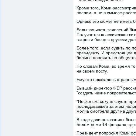
Кроме того, Коми рассматрив
послом, а не в смысле рассл
Однако это может не иметь б
Большая часть заявлений бы
Получается классическая ситу
встреч и бесед с другими до
Более того, если судить по
президенту. И предстоящее в
больше повлиять на обществ
По словам Коми, во время то
на своем посту.
Ему это показалось странным:
Бывший директор ФБР расскаж
"создать некие покровительс
"Несколько секунд спустя пре
последовавшей за этим нелов
молча смотрели друг на друга
В ходе дачи показаниях бывш
Белом доме 14 февраля, где 
Президент попросил Коми ост