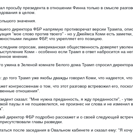
ал просьбу президента в отношении Финна только в смысле разгов
едования в целом.
ольшого значения.
вшего директора ФБР напрямую противоречат версии Трампа, опи
ация "мое слово против твоего" - но у Джеймса Коми есть заметки,
лжностными лицами ФБР, что укрепляет его позицию.
 последним опросам, американская общественность доверяет уволе
ыступление Коми - особенно если Трамп в ответ набросится на нег
енное мнение.
го ужина в Зеленой комнате Белого дома Трамп спросил директора 
 до того Трамп уже якобы дважды говорил Коми, что надеется, что 
ет конгрессменам о том, что этот разговор встревожил его, поскол
твенные отношения".
зидент сказал: "Мне нужна преданность, я жду преданности", - утве
кой паузы я не пошевелился, не произнес ни слова и не изменил
".
ий директор ФБР подробно расскажет и о своей следующей встреч
присутствовали главы разведки.
аться после заседания в Овальном кабинете и сказал ему: "Я хочу