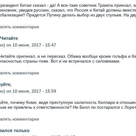
президент Китая сказал - да! А все-таки советник Трампа приехал, 
чиновник, увидев русских, сказал, что Россия и Китай должны вместе
обализации!! Придется Путину делать выбор из двух стульев. На дв
авлять комментарии
 Читайте
но)
on 10 июня, 2017 - 15:47
 Читайте оригинал, а не пересказ. Обама вообще кроме гольфа и б
пасностью страны-тоже. Вот и не встречался с силовиками.
авлять комментарии
уйте,
но)
on 10 июня, 2017 - 15:59
уйте, почему Коми, видя преступную халатность Хиллари в отношен
ым ее привлечь к ответственности? Не Билл ли постарался с Лоре
авлять комментарии
вался только