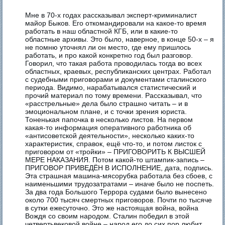
Мне в 70-х годах рассказывал эксперт-криминалист
майор Быков. Его откомандировали на какое-то время
работать в наш областной КГБ, или в какие-то
областные архивы. Это было, наверное, в конце 50-х – я
не помню уточнял ли он место, где ему пришлось
работать, и про какой конкретно год был разговор.
Говорил, что такая работа проводилась тогда во всех
областных, краевых, республиканских центрах. Работал
с судебными приговорами и документами сталинского
периода. Видимо, нарабатывался статистический и
прочий материал по тому времени. Рассказывал, что
«расстрельные» дела было страшно читать – и в
эмоциональном плане, и с точки зрения юриста.
Тоненькая папочка в несколько листов. На первом
какая-то информация оперативного работника об
«антисоветской деятельности», несколько каких-то
характеристик, справок, ещё что-то, и потом листок с
приговором от «тройки» – ПРИГОВОРИТЬ К ВЫСШЕЙ
МЕРЕ НАКАЗАНИЯ. Потом какой-то штампик-запись –
ПРИГОВОР ПРИВЕДЁН В ИСПОЛНЕНИЕ, дата, подпись.
Эта страшная машина-мясорубка работала без сбоев, с
наименьшими трудозатратами – иначе было не поспеть.
За два года Большого Террора судами было вынесено
около 700 тысяч смертных приговоров. Почти по тысяче
в сутки ежесуточно. Это же настоящая война, война
Вождя со своим народом. Сталин победил в этой
четвертьвековой войне – народ его до сих пор любит,