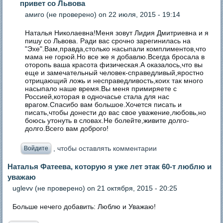
привет со Львова
амиго (не проверено)
on 22 июля, 2015 - 19:14
Наталья Николаевна!Меня зовут Лидия Дмитриевна и я
пишу со Львова. Ради вас срочно зарегинилась на
"Эхе".Вам,правда,столько насыпали комплиментов,что
мама не горюй.Но все же я добавлю.Всегда бросала в
оторопь ваша красота физическая.А оказалось,что вы
еще и замечательный человек-справедливый,яростно
отрицающий ложь и несправедливость,коих так много
насыпало наше время.Вы меня примиряете с
Россией,которая в одночасье стала для нас
врагом.Спасибо вам большое.Хочется писать и
писать,чтобы донести до вас свое уважение,любовь,но
боюсь утонуть в словах.Не болейте,живите долго-
долго.Всего вам доброго!
, чтобы оставлять комментарии
Войдите
Наталья Фатеева, которую я уже лет этак 60-т люблю и
уважаю
uglevv (не проверено)
on 21 октября, 2015 - 20:25
Больше нечего добавить: Люблю и Уважаю!