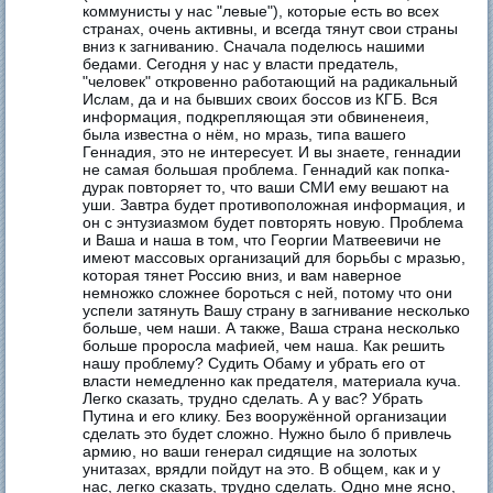
коммунисты у нас "левые"), которые есть во всех
странах, очень активны, и всегда тянут свои страны
вниз к загниванию. Сначала поделюсь нашими
бедами. Сегодня у нас у власти предатель,
"человек" откровенно работающий на радикальный
Ислам, да и на бывших своих боссов из КГБ. Вся
информация, подкрепляющая эти обвиненеия,
была известна о нём, но мразь, типа вашего
Геннадия, это не интересует. И вы знаете, геннадии
не самая большая проблема. Геннадий как попка-
дурак повторяет то, что ваши СМИ ему вешают на
уши. Завтра будет противоположная информация, и
он с энтузиазмом будет повторять новую. Проблема
и Ваша и наша в том, что Георгии Матвеевичи не
имеют массовых организаций для борьбы с мразью,
которая тянет Россию вниз, и вам наверное
немножко сложнее бороться с ней, потому что они
успели затянуть Вашу страну в загнивание несколько
больше, чем наши. А также, Ваша страна несколько
больше проросла мафией, чем наша. Как решить
нашу проблему? Судить Обаму и убрать его от
власти немедленно как предателя, материала куча.
Легко сказать, трудно сделать. А у вас? Убрать
Путина и его клику. Без вооружённой организации
сделать это будет сложно. Нужно было б привлечь
армию, но ваши генерал сидящие на золотых
унитазах, врядли пойдут на это. В общем, как и у
нас, легко сказать, трудно сделать. Одно мне ясно,