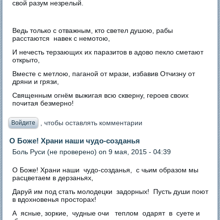
свой разум незрелый.
Ведь только с отважным, кто светел душою, рабы
расстаются навек с немотою,
И нечесть терзающих их паразитов в адово пекло сметают
открыто,
Вместе с метлою, паганой от мрази, избавив Отчизну от
дряни и грязи,
Священным огнём выжигая всю скверну, героев своих
почитая безмерно!
, чтобы оставлять комментарии
Войдите
О Боже! Храни наши чудо-созданья
Боль Руси (не проверено)
on 9 мая, 2015 - 04:39
О Боже! Храни наши чудо-созданья, с чьим образом мы
расцветаем в дерзаньях,
Даруй им под стать молодецки задорных! Пусть души поют
в вдохновенья просторах!
А ясные, зоркие, чудные очи теплом одарят в суете и