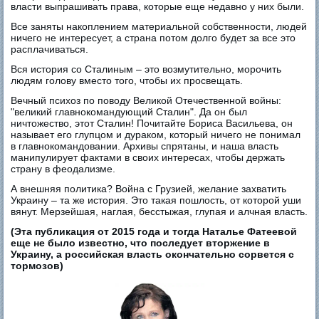
власти выпрашивать права, которые еще недавно у них были.
Все заняты накоплением материальной собственности, людей
ничего не интересует, а страна потом долго будет за все это
расплачиваться.
Вся история со Сталиным – это возмутительно, морочить
людям голову вместо того, чтобы их просвещать.
Вечный психоз по поводу Великой Отечественной войны:
"великий главнокомандующий Сталин". Да он был
ничтожество, этот Сталин! Почитайте Бориса Васильева, он
называет его глупцом и дураком, который ничего не понимал
в главнокомандовании. Архивы спрятаны, и наша власть
манипулирует фактами в своих интересах, чтобы держать
страну в феодализме.
А внешняя политика? Война с Грузией, желание захватить
Украину – та же история. Это такая пошлость, от которой уши
вянут. Мерзейшая, наглая, бесстыжая, глупая и алчная власть.
(Эта публикация от 2015 года и тогда Наталье Фатеевой
еще не было известно, что последует вторжение в
Украину, а российская власть окончательно сорвется с
тормозов)