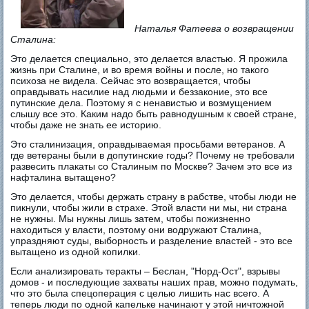
Наталья Фатеева о возвращении
Сталина:
Это делается специально, это делается властью. Я прожила
жизнь при Сталине, и во время войны и после, но такого
психоза не видела. Сейчас это возвращается, чтобы
оправдывать насилие над людьми и беззаконие, это все
путинские дела. Поэтому я с ненавистью и возмущением
слышу все это. Каким надо быть равнодушным к своей стране,
чтобы даже не знать ее историю.
Это сталинизация, оправдываемая просьбами ветеранов. А
где ветераны были в допутинские годы? Почему не требовали
развесить плакаты со Сталиным по Москве? Зачем это все из
нафталина вытащено?
Это делается, чтобы держать страну в рабстве, чтобы люди не
пикнули, чтобы жили в страхе. Этой власти ни мы, ни страна
не нужны. Мы нужны лишь затем, чтобы пожизненно
находиться у власти, поэтому они водружают Сталина,
упраздняют суды, выборность и разделение властей - это все
вытащено из одной копилки.
Если анализировать теракты – Беслан, "Норд-Ост", взрывы
домов - и последующие захваты наших прав, можно подумать,
что это была спецоперация с целью лишить нас всего. А
теперь люди по одной капельке начинают у этой ничтожной