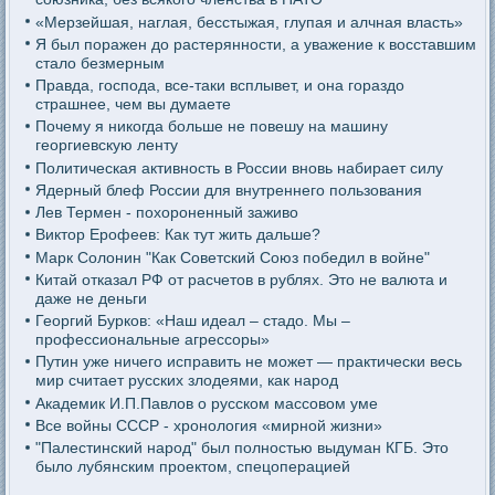
«Мерзейшая, наглая, бесстыжая, глупая и алчная власть»
Я был поражен до растерянности, а уважение к восставшим
стало безмерным
Правда, господа, все-таки всплывет, и она гораздо
страшнее, чем вы думаете
Почему я никогда больше не повешу на машину
георгиевскую ленту
Политическая активность в России вновь набирает силу
Ядерный блеф России для внутреннего пользования
Лев Термен - похороненный заживо
Виктор Ерофеев: Как тут жить дальше?
Марк Солонин "Как Советский Союз победил в войне"
Китай отказал РФ от расчетов в рублях. Это не валюта и
даже не деньги
Георгий Бурков: «Наш идеал – стадо. Мы –
профессиональные агрессоры»
Путин уже ничего исправить не может — практически весь
мир считает русских злодеями, как народ
Академик И.П.Павлов о русском массовом уме
Все войны СССР - хронология «мирной жизни»
"Палестинский народ" был полностью выдуман КГБ. Это
было лубянским проектом, спецоперацией