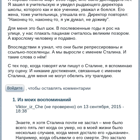
Я зашел в учительскую и увидел рыдающего директора
школы, которого как и все ученики, уважал и боялся. Его
жена, тоже учительница, утешала его. Директор повторял:
"Наконец-то, наконец-то, я уж думал, не доживу".
Для меня это был шок. В послевоенные годы я рос на
улице, у нас плакать пацанам считалось великим позором.
А взрослому человеку и подавно.
Впоследствии я узнал, что они были репрессированы и
ссыльно-поселенцы. А мы выросли с именем Сталина. И
такие слова о нём!
С тех пор, когда говорят или пишут о Сталине, я вспоминаю
эту сцену. И никакие достижения, связанные с именем
Сталина, для меня не могут обелить эту трагедию.
, чтобы оставлять комментарии
Войдите
1. Из моих воспоминаний
Viktor_iz_Che (не проверено)
on 13 сентября, 2015 -
18:38
Знаете, я хотя Сталина почти не застал – мне было
всего пять лет когда он умер, но в моей жизни было
несколько случаев, когда меня достало его «дыхание».
Например, когда объявили о его смерти. Это застало