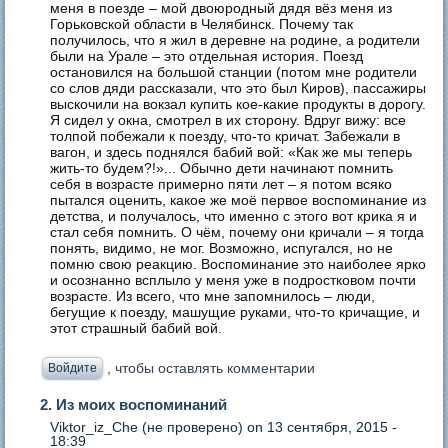
меня в поезде – мой двоюродный дядя вёз меня из
Горьковской области в Челябинск. Почему так
получилось, что я жил в деревне на родине, а родители
были на Урале – это отдельная история. Поезд
остановился на большой станции (потом мне родители
со слов дяди рассказали, что это был Киров), пассажиры
выскочили на вокзал купить кое-какие продукты в дорогу.
Я сидел у окна, смотрел в их сторону. Вдруг вижу: все
толпой побежали к поезду, что-то кричат. Забежали в
вагон, и здесь поднялся бабий вой: «Как же мы теперь
жить-то будем?!»... Обычно дети начинают помнить
себя в возрасте примерно пяти лет – я потом всяко
пытался оценить, какое же моё первое воспоминание из
детства, и получалось, что именно с этого вот крика я и
стал себя помнить. О чём, почему они кричали – я тогда
понять, видимо, не мог. Возможно, испугался, но не
помню свою реакцию. Воспоминание это наиболее ярко
и осознанно всплыло у меня уже в подростковом почти
возрасте. Из всего, что мне запомнилось – люди,
бегущие к поезду, машущие руками, что-то кричащие, и
этот страшный бабий вой.
, чтобы оставлять комментарии
Войдите
2. Из моих воспоминаний
Viktor_iz_Che (не проверено)
on 13 сентября, 2015 -
18:39