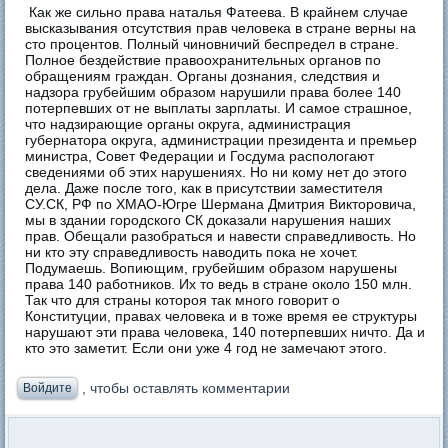
Как же сильно права наталья Фатеева. В крайнем случае
высказывания отсутствия прав человека в стране верны на
сто процентов. Полный чиновничий беспредел в стране.
Полное бездействие правоохранительных органов по
обращениям граждан. Органы дознания, следствия и
надзора грубейшим образом нарушили права более 140
потерпевших от не выплаты зарплаты. И самое страшное,
что надзирающие органы округа, администрация
губернатора округа, администрации президента и премьер
министра, Совет Федерации и Госдума распологают
сведениями об этих нарушениях. Но ни кому нет до этого
дела. Даже после того, как в присутствии заместителя
СУ.СК, РФ по ХМАО-Югре Шермана Дмитрия Викторовича,
мы в здании городского СК доказали нарушения наших
прав. Обещали разобраться и навести справедливость. Но
ни кто эту справедливость наводить пока не хочет.
Подумаешь. Вопиющим, грубейшим образом нарушены
права 140 работников. Их то ведь в стране около 150 млн.
Так что для страны котороя так много говорит о
Конституции, правах человека и в тоже время ее структуры
нарушают эти права человека, 140 потерпевших ничто. Да и
кто это заметит. Если они уже 4 год не замечают этого.
, чтобы оставлять комментарии
Войдите