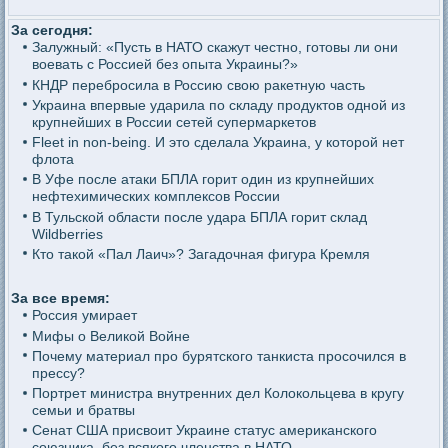
За сегодня:
Залужный: «Пусть в НАТО скажут честно, готовы ли они
воевать с Россией без опыта Украины?»
КНДР перебросила в Россию свою ракетную часть
Украина впервые ударила по складу продуктов одной из
крупнейших в России сетей супермаркетов
Fleet in non-being. И это сделала Украина, у которой нет
флота
В Уфе после атаки БПЛА горит один из крупнейших
нефтехимических комплексов России
В Тульской области после удара БПЛА горит склад
Wildberries
Кто такой «Пал Лаич»? Загадочная фигура Кремля
За все время:
Россия умирает
Мифы о Великой Войне
Почему материал про бурятского танкиста просочился в
прессу?
Портрет министра внутренних дел Колокольцева в кругу
семьи и братвы
Сенат США присвоит Украине статус американского
союзника, без всякого членства в НАТО