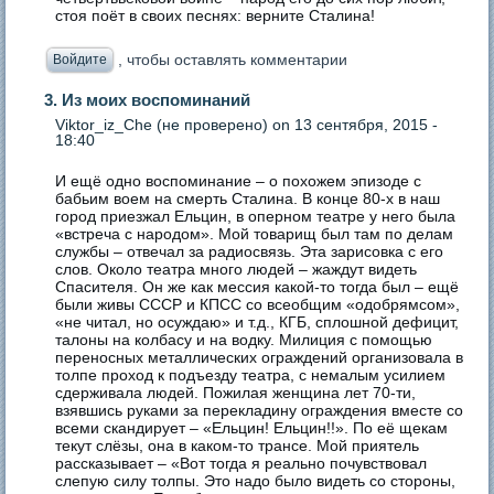
стоя поёт в своих песнях: верните Сталина!
, чтобы оставлять комментарии
Войдите
3. Из моих воспоминаний
Viktor_iz_Che (не проверено)
on 13 сентября, 2015 -
18:40
И ещё одно воспоминание – о похожем эпизоде с
бабьим воем на смерть Сталина. В конце 80-х в наш
город приезжал Ельцин, в оперном театре у него была
«встреча с народом». Мой товарищ был там по делам
службы – отвечал за радиосвязь. Эта зарисовка с его
слов. Около театра много людей – жаждут видеть
Спасителя. Он же как мессия какой-то тогда был – ещё
были живы СССР и КПСС со всеобщим «одобрямсом»,
«не читал, но осуждаю» и т.д., КГБ, сплошной дефицит,
талоны на колбасу и на водку. Милиция с помощью
переносных металлических ограждений организовала в
толпе проход к подъезду театра, с немалым усилием
сдерживала людей. Пожилая женщина лет 70-ти,
взявшись руками за перекладину ограждения вместе со
всеми скандирует – «Ельцин! Ельцин!!». По её щекам
текут слёзы, она в каком-то трансе. Мой приятель
рассказывает – «Вот тогда я реально почувствовал
слепую силу толпы. Это надо было видеть со стороны,