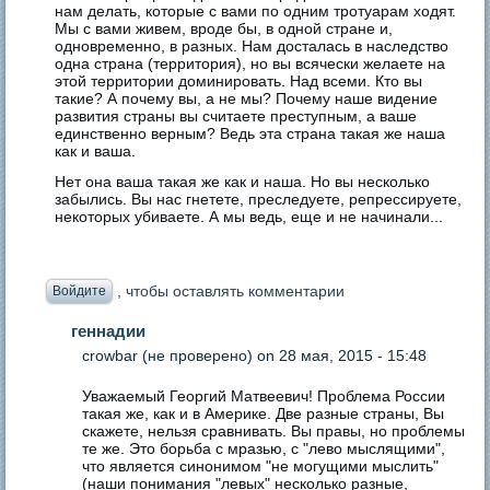
нам делать, которые с вами по одним тротуарам ходят.
Мы с вами живем, вроде бы, в одной стране и,
одновременно, в разных. Нам досталась в наследство
одна страна (территория), но вы всячески желаете на
этой территории доминировать. Над всеми. Кто вы
такие? А почему вы, а не мы? Почему наше видение
развития страны вы считаете преступным, а ваше
единственно верным? Ведь эта страна такая же наша
как и ваша.
Нет она ваша такая же как и наша. Но вы несколько
забылись. Вы нас гнетете, преследуете, репрессируете,
некоторых убиваете. А мы ведь, еще и не начинали...
, чтобы оставлять комментарии
Войдите
геннадии
crowbar (не проверено)
on 28 мая, 2015 - 15:48
Уважаемый Георгий Матвеевич! Проблема России
такая же, как и в Америке. Две разные страны, Вы
скажете, нельзя сравнивать. Вы правы, но проблемы
те же. Это борьба с мразью, с "лево мыслящими",
что является синонимом "не могущими мыслить"
(наши понимания "левых" несколько разные,