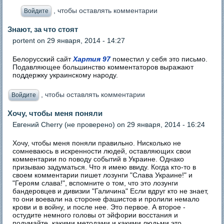
, чтобы оставлять комментарии
Войдите
Знают, за что стоят
portent
on 29 января, 2014 - 14:27
Белорусский сайт
Хартия 97
поместил у себя это письмо.
Подавляющее большинство комментаторов выражают
поддержку украинскому народу.
, чтобы оставлять комментарии
Войдите
Хочу, чтобы меня поняли
Евгений Cherry (не проверено)
on 29 января, 2014 - 16:24
Хочу, чтобы меня поняли правильно. Нисколько не
сомневаюсь в искренности людей, оставляющих свои
комментарии по поводу событий в Украине. Однако
призываю задуматься. Что я имею ввиду. Когда кто-то в
своем комментарии пишет лозунги "Слава Украине!" и
"Героям слава!", вспомните о том, что это лозунги
бандеровцев и дивизии "Галичина" Если вдруг кто не знает,
то они воевали на стороне фашистов и пролили немало
крови и в войну, и после нее. Это первое. А второе -
остудите немного головы от эйфории восстания и
подумайте, какими методами и какими людьми это