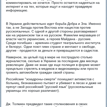
комментировать не хочется. Просто остается надеяться на
интернет и на тех, которые ищут и находят правдивую
информацию.
В Украине действительно идет борьба Добра и Зла. Именно
так, а не Запада против Востока или нацистов против
русскоязычных. С одной и другой стороны разговаривают
как на украинском так и на русском. Фамилии мерзавцев от
власти часто украинские, а героев Майдана - русские.
Среди погибших - армянин-студент театрального института
и белорус. Одни поют гимн стране и мечтают о свободе,
другие - продаются за деньги и превращаются в садистов.
Наверное, за целый год в мире не пострадало столько
журналистов, сколько в Украине за последние два месяца
революции. Даже не знаю где еще полиция в форме может
прицельно стрелять в медиков и видеокамеры или просто
громить автомобили граждан своей страны.
Российские "эскадроны-смерти" похищают активистов с
больниц, безнаказанно пытают и убивают в лесах и даже не
прячут свой российский "русский язык" (русскоязычные
украинцы это хорошо различают).
Дж. Толкиен предвидел такие столкновения в своих