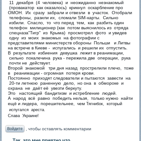
11 декабря (4 человека) и неожиданно незнакомый
(провакатор как оказалось) крикнул оскарбление про
ОМОН. Их сразу забрали и отвезли в участок. Отобрали
телефоны, разили их, сломали SIM-карты. Сильно
избили. Спасло, то что перед тем, как разбить один
телефон милиционер (как потом выяснилось из отряда
спецназа"Тигр" из Крыма) просмотрел фото и увидев
одну из моих знакомых на фотографии с
представителями министерств обороны Польши и Литвы
на встрече в Киеве - испугались и решили их отпустить.
В результате избиения девушка лежит в реанимации,
сильно покалечина рука - пережила две операции, рука
почти не действует.
Второй знакомой три дня назад прострелили плечо, тоже
в реанимации - огромная потеря крови.
Постоянно приходят следователи и пытаются завести на
20-ти летнюю раненную дело, но она в обмороке и
охрана не даёт её увезти беркуту.
Это настоящий бандитизм и истребление людей.
А народ всё равно победить нельзя, только нужно найти
ещё и лидера, порешительнее, чем
Тягнибок, который
испугался ареста.
Слава Украине!
, чтобы оставлять комментарии
Войдите
Так это мне приятно что