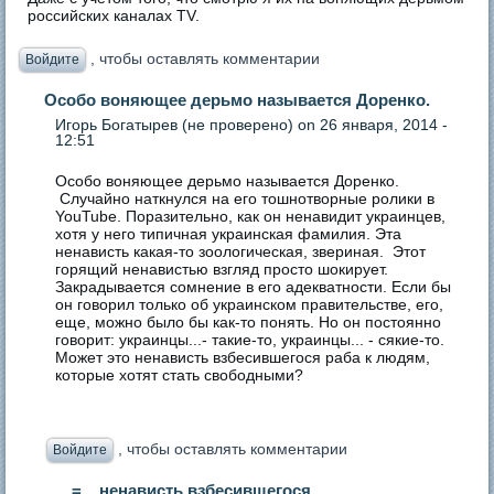
российских каналах TV.
, чтобы оставлять комментарии
Войдите
Особо воняющее дерьмо называется Доренко.
Игорь Богатырев (не проверено)
on 26 января, 2014 -
12:51
Особо воняющее дерьмо называется Доренко.
Случайно наткнулся на его тошнотворные ролики в
YouTube. Поразительно, как он ненавидит украинцев,
хотя у него типичная украинская фамилия. Эта
ненависть какая-то зоологическая, звериная. Этот
горящий ненавистью взгляд просто шокирует.
Закрадывается сомнение в его адекватности. Если бы
он говорил только об украинском правительстве, его,
еще, можно было бы как-то понять. Но он постоянно
говорит: украинцы...- такие-то, украинцы... - сякие-то.
Может это ненависть взбесившегося раба к людям,
которые хотят стать свободными?
, чтобы оставлять комментарии
Войдите
= ...ненависть взбесившегося