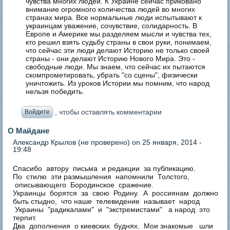
чувства многих людей. К Украине сейчас приковано
внимание огромного количества людей во многих
странах мира. Все нормальные люди испытывают к
украинцам уважение, сочувствие, солидарность. В
Европе и Америке мы разделяем мысли и чувства тех,
кто решил взять судьбу страны в свои руки, понимаем,
что сейчас эти люди делают Историю не только своей
страны - они делают Историю Нового Мира. Это -
свободные люди. Мы знаем, что сейчас их пытаются
скомпрометировать, убрать "со сцены", физически
уничтожить. Из уроков Истории мы помним, что народ
нельзя победить.
, чтобы оставлять комментарии
Войдите
О Майдане
Александр Крылов (не проверено)
on 25 января, 2014 -
19:48
Спасибо автору письма и редакции за публикацию.
По стилю эти размышления напомнили Толстого,
описывающего Бородинское сражение.
Украинцы борятся за свою Родину. А россиянам должно
быть стыдно, что наше телевидение называет народ
Украины "радикалами" и "экстремистами" а народ это
терпит.
Два дополнения о киевских буднях. Мои знакомые шли