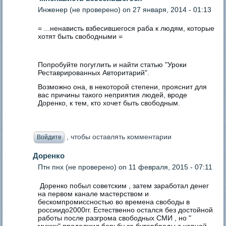
Инженер (не проверено)
on 27 января, 2014 - 01:13
= ...ненависть взбесившегося раба к людям, которые
хотят быть свободными =
Попробуйте погуглить и найти статью "Уроки
Реставрированных Авторитарий".
Возможно она, в некоторой степени, прояснит для
вас причины такого неприятия людей, вроде
Доренко, к тем, кто хочет быть свободным.
, чтобы оставлять комментарии
Войдите
Доренко
Птн пнх (не проверено)
on 11 февраля, 2015 - 07:11
Доренко побыл советским , затем заработал денег
на первом канале мастерством и
бескомпромиссностью во времена свободы в
россиидо2000гг. Естественно остался без достойной
работы после разгрома свободных СМИ , но "
мужик" продолжил борьбу за бутерброды с черной