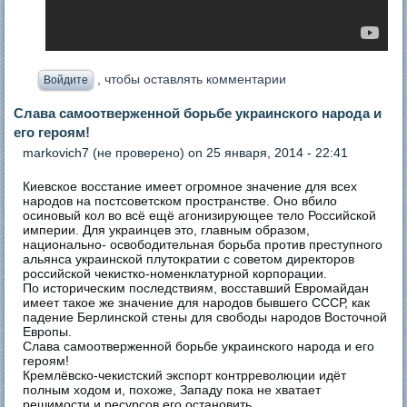
, чтобы оставлять комментарии
Войдите
Слава самоотверженной борьбе украинского народа и
его героям!
markovich7 (не проверено)
on 25 января, 2014 - 22:41
Киевское восстание имеет огромное значение для всех
народов на постсоветском пространстве. Оно вбило
осиновый кол во всё ещё агонизирующее тело Российской
империи. Для украинцев это, главным образом,
национально- освободительная борьба против преступного
альянса украинской плутократии с советом директоров
российской чекистко-номенклатурной корпорации.
По историческим последствиям, восставший Евромайдан
имеет такое же значение для народов бывшего СССР, как
падение Берлинской стены для свободы народов Восточной
Европы.
Слава самоотверженной борьбе украинского народа и его
героям!
Кремлёвско-чекистский экспорт контрреволюции идёт
полным ходом и, похоже, Западу пока не хватает
решимости и ресурсов его остановить.