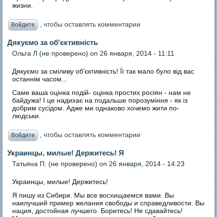
жизни.
, чтобы оставлять комментарии
Войдите
Дякуємо за об'єктивність
Ольга Л (не проверено)
on 26 января, 2014 - 11:11
Дякуємо за сміливу об'єктивність! Її так мало було від вас
останнім часом...
Саме ваша оцінка подій- оцінка простих росіян - нам не
байдужа! І це надихає на подальше порозуміння - як із
добрим сусідом. Адже ми однаково хочемо жити по-
людськи.
, чтобы оставлять комментарии
Войдите
Украинцы, милые! Держитесь! Я
Татьяна П. (не проверено)
on 26 января, 2014 - 14:23
Украинцы, милые! Держитесь!
Я пишу из Сибири. Мы все восхищаемся вами. Вы
наилучший пример желания свободы и справедливости. Вы
нация, достойная лучшего. Боритесь! Не сдавайтесь!