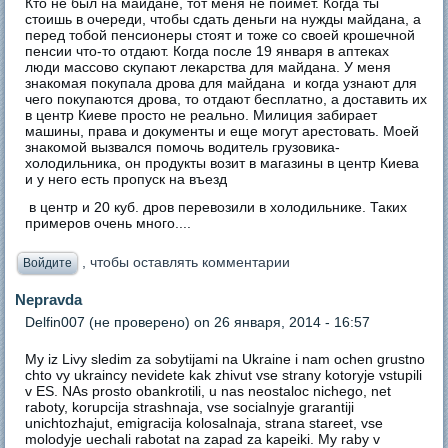
Кто не был на майдане, тот меня не поймет. Когда ты
стоишь в очереди, чтобы сдать деньги на нужды майдана, а
перед тобой пенсионеры стоят и тоже со своей крошечной
пенсии что-то отдают. Когда после 19 января в аптеках
люди массово скупают лекарства для майдана. У меня
знакомая покупала дрова для майдана и когда узнают для
чего покупаются дрова, то отдают бесплатно, а доставить их
в центр Киеве просто не реально. Милиция забирает
машины, права и документы и еще могут арестовать. Моей
знакомой вызвался помочь водитель грузовика-
холодильника, он продукты возит в магазины в центр Киева
и у него есть пропуск на въезд
в центр и 20 куб. дров перевозили в холодильнике. Таких
примеров очень много....
, чтобы оставлять комментарии
Войдите
Nepravda
Delfin007 (не проверено)
on 26 января, 2014 - 16:57
My iz Livy sledim za sobytijami na Ukraine i nam ochen grustno
chto vy ukraincy nevidete kak zhivut vse strany kotoryje vstupili
v ES. NAs prosto obankrotili, u nas neostaloc nichego, net
raboty, korupcija strashnaja, vse socialnyje grarantiji
unichtozhajut, emigracija kolosalnaja, strana stareet, vse
molodyje uechali rabotat na zapad za kapeiki. My raby v