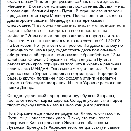
сказал фразу "Настоящие русские сейчас с вами здесь на
Майдане". В ответ, он услышал аплодисменты. Друзья, у нас
с вами один большой враг - Путин. В Украине его интересы
представляет его кум Медведчук. После принятия с колена
диктаторские законы, Медведчук в твитере сказал
следующее: "
На любую инициативу власти у оппозиции есть 
«страшный» ответ — сходить на вече и постоять на 
майдане.
" Этим самым, он провоцировал народ на что-то
большее. Но он планировал что-то похожее на 01.12.2013
на Банковой. Но тут и был его просчет. Им даже в голову не
приходило то, что народ будет стоять даже под огневым
обстрелом снайперов и помповиков с бронибойным 12-м
калибром. Сейчас у Януковича, Медведчука и Путина
работает синдром отрицания того, что в Украине реальная
власть - это МАЙДАН. Оппозиция это уже поняла. За три
дня половина Украины перешла под контроль Народной
раде. В другой половине происходят митинги и попытки
штурма облгосадминистраций. И нет в Украине раскола по
линии Днепра...
Сегодня украинский народ творит судьбу своей страны,
геополетической карты Европы. Сегодня украинский народ
творит судьбу Путина - это начало конца его режима.
Но в Украине еще никто не радуется. Лично я, считаю, что
Путин еще нанесет свой удар. Я вижу его так - после
разгрома в Киеве правления Януковича, обл советы
Луганска, Донецка (в Харькове этого не допустят) и самое