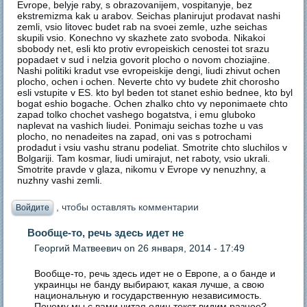
Evrope, belyje raby, s obrazovanijem, vospitanyje, bez
ekstremizma kak u arabov. Seichas planirujut prodavat nashi
zemli, vsio litovec budet rab na svoei zemle, uzhe seichas
skupili vsio. Konechno vy skazhete zato svoboda. Nikakoi
sbobody net, esli kto protiv evropeiskich cenostei tot srazu
popadaet v sud i nelzia govorit plocho o novom choziajine.
Nashi politiki kradut vse evropeiskije dengi, liudi zhivut ochen
plocho, ochen i ochen. Neverte chto vy budete zhit chorosho
esli vstupite v ES. kto byl beden tot stanet eshio bednee, kto byl
bogat eshio bogache. Ochen zhalko chto vy neponimaete chto
zapad tolko chochet vashego bogatstva, i emu gluboko
naplevat na vashich liudei. Ponimaju seichas tozhe u vas
plocho, no nenadeites na zapad, oni vas s potrochami
prodadut i vsiu vashu stranu podeliat. Smotrite chto sluchilos v
Bolgariji. Tam kosmar, liudi umirajut, net raboty, vsio ukrali.
Smotrite pravde v glaza, nikomu v Evrope vy nenuzhny, a
nuzhny vashi zemli.
, чтобы оставлять комментарии
Войдите
Вообще-то, речь здесь идет не
Георгий Матвеевич
on 26 января, 2014 - 17:49
Вообще-то, речь здесь идет не о Европе, а о банде и
украинцы не банду выбирают, какая лучше, а свою
национальную и государственную независимость.
Почему мы с вами читая один текст видим разное?