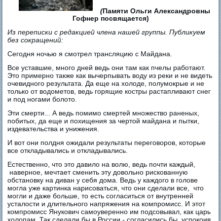
(
Памяти Ольги Александровны
Гофнер посвящается)
Из переписки с редакцией члена нашей группы. Публикуем
без сокращений:
Сегодня ночью я смотрел трансляцию с Майдана.
Все уставшие, много дней ведь они там как пчелы работают.
Это примерно также как вычерпывать воду из реки и не видеть
очевидного результата. Да еще на холоде, полумокрые и не
только от водометов, ведь горящие костры растапливают снег
и под ногами болото.
Эти смерти... А ведь помимо смертей множество раненых,
побитых, да еще и похищения за чертой майдана и пытки,
издевательства и унижения.
И вот они полдня ожидали результаты переговоров, которые
все откладывались и откладывались.
Естественно, что это давило на волю, ведь почти каждый,
наверное, мечтает сменить эту довольно рискованную
обстановку на диван у себя дома. Ведь у каждого в голове
могла уже картинка нарисоваться, что они сделали все, что
могли и даже больше, то есть согласиться от внутренней
усталости и длительного напряжения на компромисс. И этот
компромисс Янукович самоуверенно им подсовывал, как царь
холопам. Так сделали бы в России - согласились бы, успокоив