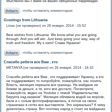
Мысленно мы с вами на ваших священных баррикадах.
, чтобы оставлять комментарии
Войдите
Greetings from Lithuania
Linas (не проверено)
on 26 января, 2014 - 15:52
Best wishes from Lithuania. We know what you are going
through. And you will win. Just keep going your way, way of
truth and freedom. My s vami! Слава Украине!
, чтобы оставлять комментарии
Войдите
Спасибо ребята все Вам , кто
METANYA (не проверено)
on 26 января, 2014 - 16:32
Спасибо ребята все Вам , кто поддерживает Украину, а кто
не поддерживает, то попробуйте, пожалуйста, нас понять.
Власть, милиция перешла все границы. На майдане не
бомжи за деньги, а те, кого все достало. Посмотрите,
пожалуйста, видео на Youtube с темой "Издевательства
Берукта над казаком". Милиция обливала водой на морозе,
били и с голым фотографировались, а потом на своих
страничках в сетях все выставляли. Это нормально? К чему
докатилась страна. Вот поэтому народ и стоит на майданах.