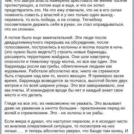
тем, что завтра власть намерена арестовать не менее тысячи
протестующих, а потом еще и еще, и что он хотел
предотвратить это. На что ему отвечали, что не в его силах
поменять совесть у властей и у них только один выход -
перемога, то есть победа, а не сговор. Тягнибоку
посоветовали держать себя в руках, он стал оправдываться,
что он спокоен.
А потом было еще замечательней. Эти люди после
двадцатиминутного перерыва на обсуждение, после
голосования, построились в колонны и молча пошли в ночь
(это нужно было видеть!!!) строить новые барикады,
расширять территорию майдана. Они шли навстречу
опасности и тяжелому труду молча, но все как один. Эти
баррикады росли как грибы, облепленные людьми как
муравьями. Работали абсолютно все, никто не стремился
быть старшим над кем-то, много женщин. Я примерно засек
время, баррикада возводится за полчаса, высотой более двух
метров и по всей ширине улицы. Это все завораживало, они
как пчелы. И командиров вроде бы нет и каждый знает свое
место и что делать.
Глядя на все это, их невозможно не уважать. Это вызывает
даже не уважение а нечтто большее - преклонение перед их
волей и стремлением. Это - не холопы и не рабы.
Если вчера я думал, что наступил перелом, и я исходил чисто
из анализа оперативной ситуации, то посмотрев на них
ночью..... я теперь абсолютно уверен, что банде там конец. И