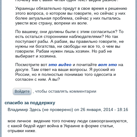
Украинцы обязательно придут в свое время к решению
этого вопроса, о котором вы говорите, но сейчас у них
более актуальная проблема, сейчас у них пытались
увести всю страну, вопреки их воле.
По вашему, они должны были с этим согласиться? То
есть остаться сторонними наблюдателями? Но так
поступают рабы. А рабам, вы правильно говорите, не
нужны ни богатства, ни свободы ни все то, о чем вы
говорили. Рабам нужен лишь хозяин. Но раб не
выбирает и хозяина.
Посмотрите вот
это видео
и почитайте
вот это
на
досуге. Там ответ на ваши вопросы. Я русский из
России, но я полностью понимаю того одессита и
согласен с ним. А вы?
, чтобы оставлять комментарии
Войдите
спасибо за поддержку
Владимир Здесь (не проверено)
on 26 января, 2014 - 18:16
мое личное видение того почему люди самоорганизуются,
с какой бедой идет война в Украине в форме статьи,
отрывки ниже.