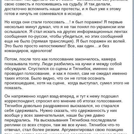
свою совесть и положившись на судьбу. И так делали,
достаточно вспомнить наши протесты, и я был уже к этому
готов и ничуть не сомневался в исходе.
Но когда они стали голосовать....! я был поражен! Я первые
несколько минут думал, что я не так понял по-украински или
ослышался. Я стал искать на других информационных лентах
сообщения по-русски, чтобы убедиться, но этих сообщений
еще не было (прямая трансляция). Я был поражен их волей.
Это было просто непостижимо! Все, как один....и без
командиров, идеологов!
Потом, после того как голосование закончилось, камера
показывала толпу. Люди разбились на кучки и между собой
обсуждали. Спустился со сцены и Тягнибок, именно он
проводил голосование, и как я понял, сам не ожидал именно
таких итогов. Было видно, что он не готов осознать
произошедшее, хотя на сцене, когда выступал, сумел этого не
показать.
Он напряженно ходил взад-вперед, и тут к нему подошел
корреспондент, спросил его мнение об итогах голосования.
Тягнибок довольно раздраженно высказался, но старался
себя сдерживать. Нужно сказать, что сдержанность у них
вообще у всех замечательная, наши бы уже давно
передрались. На высказывания Тягнибока последовали
реплики со всех сторон, там же все кучно. Тягнибок что-то
отвечал, стал более резким. Аргументировал свою позицию