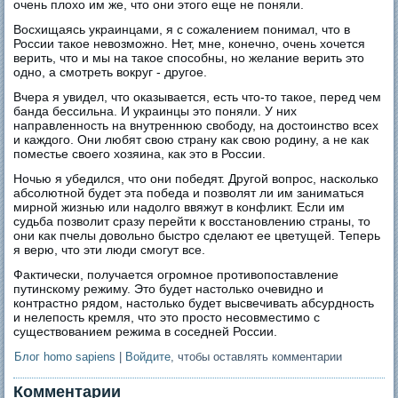
очень плохо им же, что они этого еще не поняли.
Восхищаясь украинцами, я с сожалением понимал, что в
России такое невозможно. Нет, мне, конечно, очень хочется
верить, что и мы на такое способны, но желание верить это
одно, а смотреть вокруг - другое.
Вчера я увидел, что оказывается, есть что-то такое, перед чем
банда бессильна. И украинцы это поняли. У них
направленность на внутреннюю свободу, на достоинство всех
и каждого. Они любят свою страну как свою родину, а не как
поместье своего хозяина, как это в России.
Ночью я убедился, что они победят. Другой вопрос, насколько
абсолютной будет эта победа и позволят ли им заниматься
мирной жизнью или надолго ввяжут в конфликт. Если им
судьба позволит сразу перейти к восстановлению страны, то
они как пчелы довольно быстро сделают ее цветущей. Теперь
я верю, что эти люди смогут все.
Фактически, получается огромное противопоставление
путинскому режиму. Это будет настолько очевидно и
контрастно рядом, настолько будет высвечивать абсурдность
и нелепость кремля, что это просто несовместимо с
существованием режима в соседней России.
Блог homo sapiens
|
Войдите
, чтобы оставлять комментарии
Комментарии