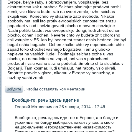
Evrope, belyje raby, s obrazovanijem, vospitanyje, bez
ekstremizma kak u arabov. Seichas planirujut prodavat nashi
zemli, vsio litovec budet rab na svoei zemle, uzhe seichas
skupili vsio. Konechno vy skazhete zato svoboda. Nikakoi
sbobody net, esli kto protiv evropeiskich cenostei tot srazu
popadaet v sud i nelzia govorit plocho o novom choziajine.
Nashi politiki kradut vse evropeiskije dengi, liudi zhivut ochen
plocho, ochen i ochen. Neverte chto vy budete zhit chorosho
esli vstupite v ES. kto byl beden tot stanet eshio bednee, kto byl
bogat eshio bogache. Ochen zhalko chto vy neponimaete chto
zapad tolko chochet vashego bogatstva, i emu gluboko
naplevat na vashich liudei. Ponimaju seichas tozhe u vas
plocho, no nenadeites na zapad, oni vas s potrochami
prodadut i vsiu vashu stranu podeliat. Smotrite chto sluchilos v
Bolgariji. Tam kosmar, liudi umirajut, net raboty, vsio ukrali.
Smotrite pravde v glaza, nikomu v Evrope vy nenuzhny, a
nuzhny vashi zemli.
, чтобы оставлять комментарии
Войдите
Вообще-то, речь здесь идет не
Георгий Матвеевич
on 26 января, 2014 - 17:49
Вообще-то, речь здесь идет не о Европе, а о банде и
украинцы не банду выбирают, какая лучше, а свою
национальную и государственную независимость.
Почему мы с вами читая один текст видим разное?