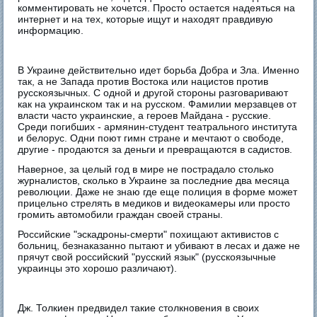
комментировать не хочется. Просто остается надеяться на
интернет и на тех, которые ищут и находят правдивую
информацию.
В Украине действительно идет борьба Добра и Зла. Именно
так, а не Запада против Востока или нацистов против
русскоязычных. С одной и другой стороны разговаривают
как на украинском так и на русском. Фамилии мерзавцев от
власти часто украинские, а героев Майдана - русские.
Среди погибших - армянин-студент театрального института
и белорус. Одни поют гимн стране и мечтают о свободе,
другие - продаются за деньги и превращаются в садистов.
Наверное, за целый год в мире не пострадало столько
журналистов, сколько в Украине за последние два месяца
революции. Даже не знаю где еще полиция в форме может
прицельно стрелять в медиков и видеокамеры или просто
громить автомобили граждан своей страны.
Российские "эскадроны-смерти" похищают активистов с
больниц, безнаказанно пытают и убивают в лесах и даже не
прячут свой российский "русский язык" (русскоязычные
украинцы это хорошо различают).
Дж. Толкиен предвидел такие столкновения в своих