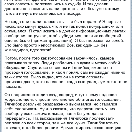
свою совесть и положившись на судьбу. И так делали,
достаточно вспомнить наши протесты, и я был уже к этому
готов и ничуть не сомневался в исходе.
Но когда они стали голосовать....! я был поражен! Я первые
несколько минут думал, что я не так понял по-украински или
ослышался. Я стал искать на других информационных лентах
сообщения по-русски, чтобы убедиться, но этих сообщений
еще не было (прямая трансляция). Я был поражен их волей.
Это было просто непостижимо! Все, как один....и без
командиров, идеологов!
Потом, после того как голосование закончилось, камера
показывала толпу. Люди разбились на кучки и между собой
обсуждали. Спустился со сцены и Тягнибок, именно он
проводил голосование, и как я понял, сам не ожидал именно
таких итогов. Было видно, что он не готов осознать
произошедшее, хотя на сцене, когда выступал, сумел этого не
показать.
Он напряженно ходил взад-вперед, и тут к нему подошел
корреспондент, спросил его мнение об итогах голосования.
Тягнибок довольно раздраженно высказался, но старался
себя сдерживать. Нужно сказать, что сдержанность у них
вообще у всех замечательная, наши бы уже давно
передрались. На высказывания Тягнибока последовали
реплики со всех сторон, там же все кучно. Тягнибок что-то
отвечал, стал более резким. Аргументировал свою позицию