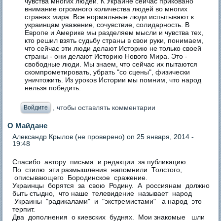
чувства многих людей. К Украине сейчас приковано
внимание огромного количества людей во многих
странах мира. Все нормальные люди испытывают к
украинцам уважение, сочувствие, солидарность. В
Европе и Америке мы разделяем мысли и чувства тех,
кто решил взять судьбу страны в свои руки, понимаем,
что сейчас эти люди делают Историю не только своей
страны - они делают Историю Нового Мира. Это -
свободные люди. Мы знаем, что сейчас их пытаются
скомпрометировать, убрать "со сцены", физически
уничтожить. Из уроков Истории мы помним, что народ
нельзя победить.
, чтобы оставлять комментарии
Войдите
О Майдане
Александр Крылов (не проверено)
on 25 января, 2014 -
19:48
Спасибо автору письма и редакции за публикацию.
По стилю эти размышления напомнили Толстого,
описывающего Бородинское сражение.
Украинцы борятся за свою Родину. А россиянам должно
быть стыдно, что наше телевидение называет народ
Украины "радикалами" и "экстремистами" а народ это
терпит.
Два дополнения о киевских буднях. Мои знакомые шли