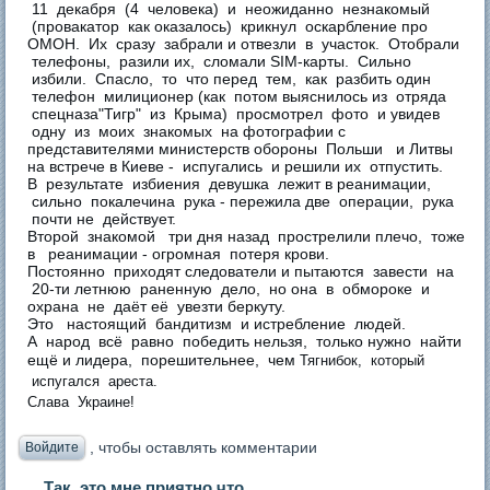
11 декабря (4 человека) и неожиданно незнакомый
(провакатор как оказалось) крикнул оскарбление про
ОМОН. Их сразу забрали и отвезли в участок. Отобрали
телефоны, разили их, сломали SIM-карты. Сильно
избили. Спасло, то что перед тем, как разбить один
телефон милиционер (как потом выяснилось из отряда
спецназа"Тигр" из Крыма) просмотрел фото и увидев
одну из моих знакомых на фотографии с
представителями министерств обороны Польши и Литвы
на встрече в Киеве - испугались и решили их отпустить.
В результате избиения девушка лежит в реанимации,
сильно покалечина рука - пережила две операции, рука
почти не действует.
Второй знакомой три дня назад прострелили плечо, тоже
в реанимации - огромная потеря крови.
Постоянно приходят следователи и пытаются завести на
20-ти летнюю раненную дело, но она в обмороке и
охрана не даёт её увезти беркуту.
Это настоящий бандитизм и истребление людей.
А народ всё равно победить нельзя, только нужно найти
ещё и лидера, порешительнее, чем
Тягнибок, который
испугался ареста.
Слава Украине!
, чтобы оставлять комментарии
Войдите
Так это мне приятно что