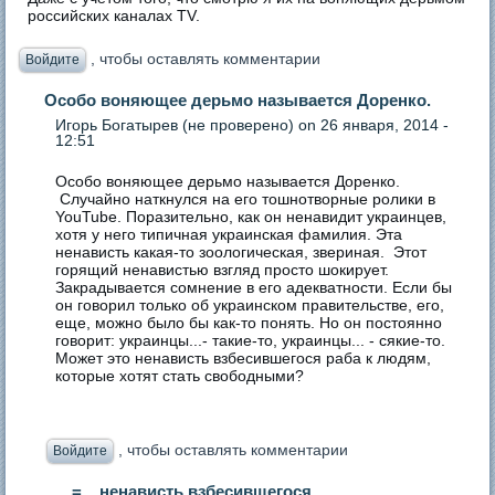
российских каналах TV.
, чтобы оставлять комментарии
Войдите
Особо воняющее дерьмо называется Доренко.
Игорь Богатырев (не проверено)
on 26 января, 2014 -
12:51
Особо воняющее дерьмо называется Доренко.
Случайно наткнулся на его тошнотворные ролики в
YouTube. Поразительно, как он ненавидит украинцев,
хотя у него типичная украинская фамилия. Эта
ненависть какая-то зоологическая, звериная. Этот
горящий ненавистью взгляд просто шокирует.
Закрадывается сомнение в его адекватности. Если бы
он говорил только об украинском правительстве, его,
еще, можно было бы как-то понять. Но он постоянно
говорит: украинцы...- такие-то, украинцы... - сякие-то.
Может это ненависть взбесившегося раба к людям,
которые хотят стать свободными?
, чтобы оставлять комментарии
Войдите
= ...ненависть взбесившегося