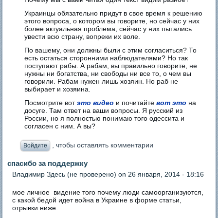
Украинцы обязательно придут в свое время к решению
этого вопроса, о котором вы говорите, но сейчас у них
более актуальная проблема, сейчас у них пытались
увести всю страну, вопреки их воле.
По вашему, они должны были с этим согласиться? То
есть остаться сторонними наблюдателями? Но так
поступают рабы. А рабам, вы правильно говорите, не
нужны ни богатства, ни свободы ни все то, о чем вы
говорили. Рабам нужен лишь хозяин. Но раб не
выбирает и хозяина.
Посмотрите вот
это видео
и почитайте
вот это
на
досуге. Там ответ на ваши вопросы. Я русский из
России, но я полностью понимаю того одессита и
согласен с ним. А вы?
, чтобы оставлять комментарии
Войдите
спасибо за поддержку
Владимир Здесь (не проверено)
on 26 января, 2014 - 18:16
мое личное видение того почему люди самоорганизуются,
с какой бедой идет война в Украине в форме статьи,
отрывки ниже.