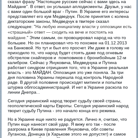
сказал фразу "Настоящие русские сейчас с вами здесь на
Майдане". В ответ, он услышал аплодисменты. Друзья, у нас
с вами один большой враг - Путин. В Украине его интересы
представляет его кум Медведчук. После принятия с колена
диктаторские законы, Медведчук в твитере сказал
следующее: "
На любую инициативу власти у оппозиции есть 
«страшный» ответ — сходить на вече и постоять на 
майдане.
" Этим самым, он провоцировал народ на что-то
большее. Но он планировал что-то похожее на 01.12.2013
на Банковой. Но тут и был его просчет. Им даже в голову не
приходило то, что народ будет стоять даже под огневым
обстрелом снайперов и помповиков с бронибойным 12-м
калибром. Сейчас у Януковича, Медведчука и Путина
работает синдром отрицания того, что в Украине реальная
власть - это МАЙДАН. Оппозиция это уже поняла. За три
дня половина Украины перешла под контроль Народной
раде. В другой половине происходят митинги и попытки
штурма облгосадминистраций. И нет в Украине раскола по
линии Днепра...
Сегодня украинский народ творит судьбу своей страны,
геополетической карты Европы. Сегодня украинский народ
творит судьбу Путина - это начало конца его режима.
Но в Украине еще никто не радуется. Лично я, считаю, что
Путин еще нанесет свой удар. Я вижу его так - после
разгрома в Киеве правления Януковича, обл советы
Луганска, Донецка (в Харькове этого не допустят) и самое