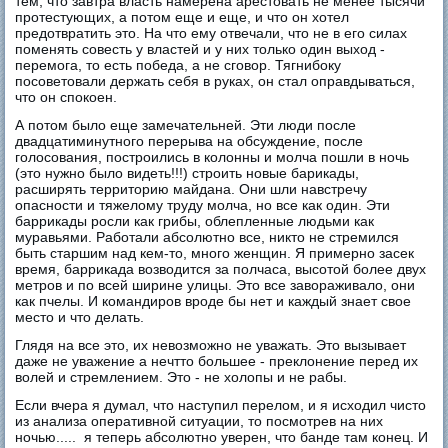
тем, что завтра власть намерена арестовать не менее тысячи
протестующих, а потом еще и еще, и что он хотел
предотвратить это. На что ему отвечали, что не в его силах
поменять совесть у властей и у них только один выход -
перемога, то есть победа, а не сговор. Тягнибоку
посоветовали держать себя в руках, он стал оправдываться,
что он спокоен.
А потом было еще замечательней. Эти люди после
двадцатиминутного перерыва на обсуждение, после
голосования, построились в колонны и молча пошли в ночь
(это нужно было видеть!!!) строить новые барикады,
расширять территорию майдана. Они шли навстречу
опасности и тяжелому труду молча, но все как один. Эти
баррикады росли как грибы, облепленные людьми как
муравьями. Работали абсолютно все, никто не стремился
быть старшим над кем-то, много женщин. Я примерно засек
время, баррикада возводится за полчаса, высотой более двух
метров и по всей ширине улицы. Это все завораживало, они
как пчелы. И командиров вроде бы нет и каждый знает свое
место и что делать.
Глядя на все это, их невозможно не уважать. Это вызывает
даже не уважение а нечтто большее - преклонение перед их
волей и стремлением. Это - не холопы и не рабы.
Если вчера я думал, что наступил перелом, и я исходил чисто
из анализа оперативной ситуации, то посмотрев на них
ночью..... я теперь абсолютно уверен, что банде там конец. И