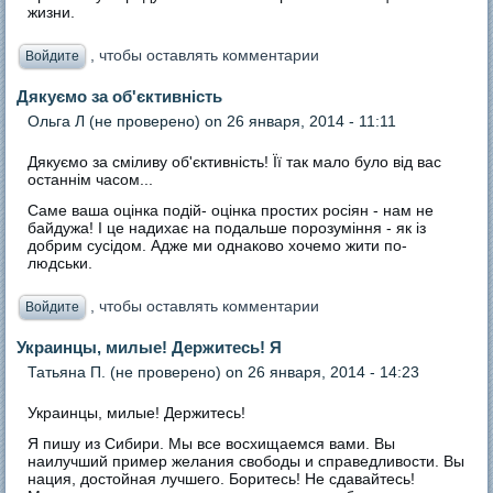
жизни.
, чтобы оставлять комментарии
Войдите
Дякуємо за об'єктивність
Ольга Л (не проверено)
on 26 января, 2014 - 11:11
Дякуємо за сміливу об'єктивність! Її так мало було від вас
останнім часом...
Саме ваша оцінка подій- оцінка простих росіян - нам не
байдужа! І це надихає на подальше порозуміння - як із
добрим сусідом. Адже ми однаково хочемо жити по-
людськи.
, чтобы оставлять комментарии
Войдите
Украинцы, милые! Держитесь! Я
Татьяна П. (не проверено)
on 26 января, 2014 - 14:23
Украинцы, милые! Держитесь!
Я пишу из Сибири. Мы все восхищаемся вами. Вы
наилучший пример желания свободы и справедливости. Вы
нация, достойная лучшего. Боритесь! Не сдавайтесь!