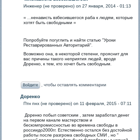
Инженер (не проверено)
on 27 января, 2014 - 01:13
= ...ненависть взбесившегося раба к людям, которые
хотят быть свободными =
Попробуйте погуглить и найти статью "Уроки
Реставрированных Авторитарий".
Возможно она, в некоторой степени, прояснит для
вас причины такого неприятия людей, вроде
Доренко, к тем, кто хочет быть свободным.
, чтобы оставлять комментарии
Войдите
Доренко
Птн пнх (не проверено)
on 11 февраля, 2015 - 07:11
Доренко побыл советским , затем заработал денег
на первом канале мастерством и
бескомпромиссностью во времена свободы в
россиидо2000гг. Естественно остался без достойной
работы после разгрома свободных СМИ , но "
мужик" продолжил борьбу за бутерброды с черной