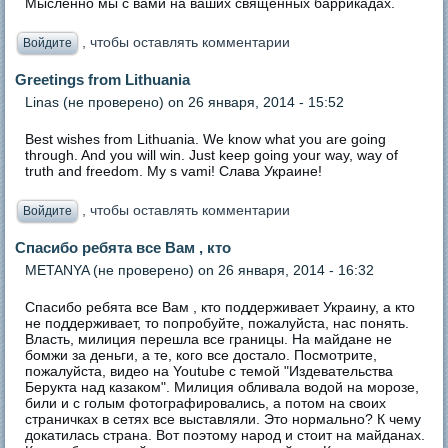
Мысленно мы с вами на ваших священных баррикадах.
, чтобы оставлять комментарии
Войдите
Greetings from Lithuania
Linas (не проверено)
on 26 января, 2014 - 15:52
Best wishes from Lithuania. We know what you are going
through. And you will win. Just keep going your way, way of
truth and freedom. My s vami! Слава Украине!
, чтобы оставлять комментарии
Войдите
Спасибо ребята все Вам , кто
METANYA (не проверено)
on 26 января, 2014 - 16:32
Спасибо ребята все Вам , кто поддерживает Украину, а кто
не поддерживает, то попробуйте, пожалуйста, нас понять.
Власть, милиция перешла все границы. На майдане не
бомжи за деньги, а те, кого все достало. Посмотрите,
пожалуйста, видео на Youtube с темой "Издевательства
Берукта над казаком". Милиция обливала водой на морозе,
били и с голым фотографировались, а потом на своих
страничках в сетях все выставляли. Это нормально? К чему
докатилась страна. Вот поэтому народ и стоит на майданах.