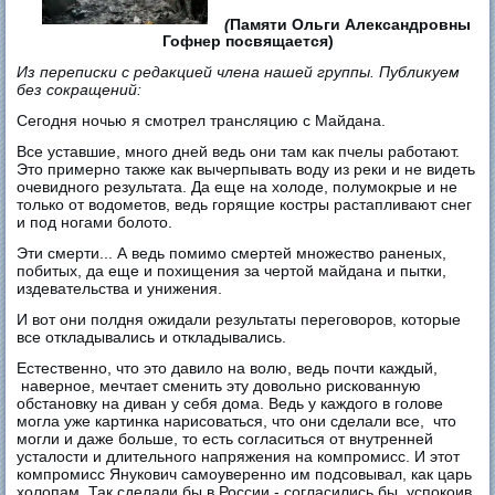
(
Памяти Ольги Александровны
Гофнер посвящается)
Из переписки с редакцией члена нашей группы. Публикуем
без сокращений:
Сегодня ночью я смотрел трансляцию с Майдана.
Все уставшие, много дней ведь они там как пчелы работают.
Это примерно также как вычерпывать воду из реки и не видеть
очевидного результата. Да еще на холоде, полумокрые и не
только от водометов, ведь горящие костры растапливают снег
и под ногами болото.
Эти смерти... А ведь помимо смертей множество раненых,
побитых, да еще и похищения за чертой майдана и пытки,
издевательства и унижения.
И вот они полдня ожидали результаты переговоров, которые
все откладывались и откладывались.
Естественно, что это давило на волю, ведь почти каждый,
наверное, мечтает сменить эту довольно рискованную
обстановку на диван у себя дома. Ведь у каждого в голове
могла уже картинка нарисоваться, что они сделали все, что
могли и даже больше, то есть согласиться от внутренней
усталости и длительного напряжения на компромисс. И этот
компромисс Янукович самоуверенно им подсовывал, как царь
холопам. Так сделали бы в России - согласились бы, успокоив