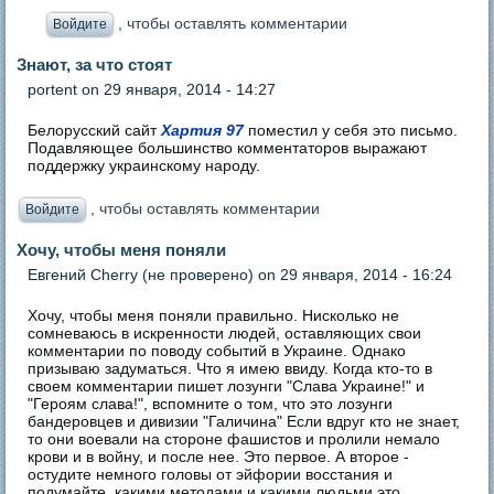
, чтобы оставлять комментарии
Войдите
Знают, за что стоят
portent
on 29 января, 2014 - 14:27
Белорусский сайт
Хартия 97
поместил у себя это письмо.
Подавляющее большинство комментаторов выражают
поддержку украинскому народу.
, чтобы оставлять комментарии
Войдите
Хочу, чтобы меня поняли
Евгений Cherry (не проверено)
on 29 января, 2014 - 16:24
Хочу, чтобы меня поняли правильно. Нисколько не
сомневаюсь в искренности людей, оставляющих свои
комментарии по поводу событий в Украине. Однако
призываю задуматься. Что я имею ввиду. Когда кто-то в
своем комментарии пишет лозунги "Слава Украине!" и
"Героям слава!", вспомните о том, что это лозунги
бандеровцев и дивизии "Галичина" Если вдруг кто не знает,
то они воевали на стороне фашистов и пролили немало
крови и в войну, и после нее. Это первое. А второе -
остудите немного головы от эйфории восстания и
подумайте, какими методами и какими людьми это