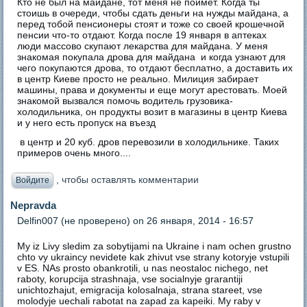
Кто не был на майдане, тот меня не поймет. Когда ты
стоишь в очереди, чтобы сдать деньги на нужды майдана, а
перед тобой пенсионеры стоят и тоже со своей крошечной
пенсии что-то отдают. Когда после 19 января в аптеках
люди массово скупают лекарства для майдана. У меня
знакомая покупала дрова для майдана и когда узнают для
чего покупаются дрова, то отдают бесплатно, а доставить их
в центр Киеве просто не реально. Милиция забирает
машины, права и документы и еще могут арестовать. Моей
знакомой вызвался помочь водитель грузовика-
холодильника, он продукты возит в магазины в центр Киева
и у него есть пропуск на въезд
в центр и 20 куб. дров перевозили в холодильнике. Таких
примеров очень много....
, чтобы оставлять комментарии
Войдите
Nepravda
Delfin007 (не проверено)
on 26 января, 2014 - 16:57
My iz Livy sledim za sobytijami na Ukraine i nam ochen grustno
chto vy ukraincy nevidete kak zhivut vse strany kotoryje vstupili
v ES. NAs prosto obankrotili, u nas neostaloc nichego, net
raboty, korupcija strashnaja, vse socialnyje grarantiji
unichtozhajut, emigracija kolosalnaja, strana stareet, vse
molodyje uechali rabotat na zapad za kapeiki. My raby v