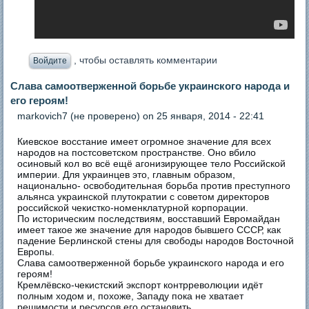
, чтобы оставлять комментарии
Войдите
Слава самоотверженной борьбе украинского народа и
его героям!
markovich7 (не проверено)
on 25 января, 2014 - 22:41
Киевское восстание имеет огромное значение для всех
народов на постсоветском пространстве. Оно вбило
осиновый кол во всё ещё агонизирующее тело Российской
империи. Для украинцев это, главным образом,
национально- освободительная борьба против преступного
альянса украинской плутократии с советом директоров
российской чекистко-номенклатурной корпорации.
По историческим последствиям, восставший Евромайдан
имеет такое же значение для народов бывшего СССР, как
падение Берлинской стены для свободы народов Восточной
Европы.
Слава самоотверженной борьбе украинского народа и его
героям!
Кремлёвско-чекистский экспорт контрреволюции идёт
полным ходом и, похоже, Западу пока не хватает
решимости и ресурсов его остановить.