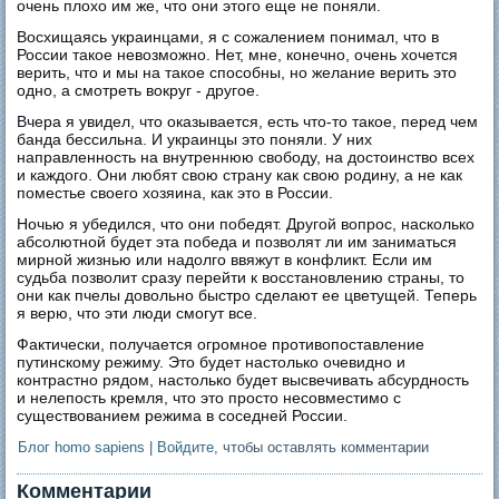
очень плохо им же, что они этого еще не поняли.
Восхищаясь украинцами, я с сожалением понимал, что в
России такое невозможно. Нет, мне, конечно, очень хочется
верить, что и мы на такое способны, но желание верить это
одно, а смотреть вокруг - другое.
Вчера я увидел, что оказывается, есть что-то такое, перед чем
банда бессильна. И украинцы это поняли. У них
направленность на внутреннюю свободу, на достоинство всех
и каждого. Они любят свою страну как свою родину, а не как
поместье своего хозяина, как это в России.
Ночью я убедился, что они победят. Другой вопрос, насколько
абсолютной будет эта победа и позволят ли им заниматься
мирной жизнью или надолго ввяжут в конфликт. Если им
судьба позволит сразу перейти к восстановлению страны, то
они как пчелы довольно быстро сделают ее цветущей. Теперь
я верю, что эти люди смогут все.
Фактически, получается огромное противопоставление
путинскому режиму. Это будет настолько очевидно и
контрастно рядом, настолько будет высвечивать абсурдность
и нелепость кремля, что это просто несовместимо с
существованием режима в соседней России.
Блог homo sapiens
|
Войдите
, чтобы оставлять комментарии
Комментарии