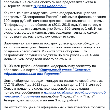
программа не сможет обойтись без представительства в
интернете, пишет
"Время новостей"
.
Как только в этом году закончится федеральная целевая
программа "Электронная Россия" с объемом финансирования
100 млрд рублей, начнется долгосрочная целевая программа
"Информационное общество (2011-2018 годы)", на которую
предполагается выделить уже более 600 млрд рублей. И как
оказалось, эффективность этих расходов - одна из самых
непрозрачных тем в русском сегменте сети.
Виртуальная активность госструктур все дороже обходится
налогоплательщику. Недавно объявлены итоги конкурса на
создание нового сайта Министерства обороны. Его
разработчик получит из бюджета 36 млн рублей - на 4 млн
меньше, чем создатели нового сайта ФСБ.
В 103 млн рублей обошелся Федеральному агентству по
образованию портал
"Открытый класс "Сетевые
образовательные сообщества"
.
Центризбирком проводит конкурс на развитие своей системы
ГАС "Выборы" до 2012 года - начальная цена 145,5 млн руб.
Совсем недавно в средствах массовой информации
появились сообщения о
планах создания государственной
поисковой системы
наподобие "Яндекса" или "Гугла".
Авторы идеи запросили на нее 3 млрд рублей.
Не отстают по цене от официальных и тематические госсайты.