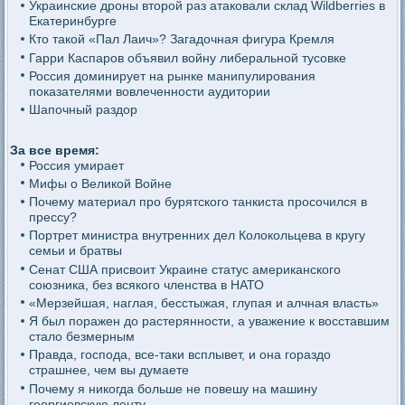
Украинские дроны второй раз атаковали склад Wildberries в
Екатеринбурге
Кто такой «Пал Лаич»? Загадочная фигура Кремля
Гарри Каспаров объявил войну либеральной тусовке
Россия доминирует на рынке манипулирования
показателями вовлеченности аудитории
Шапочный раздор
За все время:
Россия умирает
Мифы о Великой Войне
Почему материал про бурятского танкиста просочился в
прессу?
Портрет министра внутренних дел Колокольцева в кругу
семьи и братвы
Сенат США присвоит Украине статус американского
союзника, без всякого членства в НАТО
«Мерзейшая, наглая, бесстыжая, глупая и алчная власть»
Я был поражен до растерянности, а уважение к восставшим
стало безмерным
Правда, господа, все-таки всплывет, и она гораздо
страшнее, чем вы думаете
Почему я никогда больше не повешу на машину
георгиевскую ленту