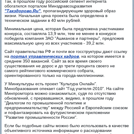
Так, в прошлом году российский сегмент интернета
обогатился порталом Минздравсоцразвития
"Такздорово.Ru"
, пропагандирующим здоровый образ
жизни. Начальная цена проекта была определена в
техническом задании в 40 млн рублей.
Минимальная цена, которая была предложена участниками
конкурса, составляла 13,9 млн, тем не менее в конкурсе
победила компания ЗАО "Ашманов и партнеры", предложив
максимальную цену из всех участников - 39,2 млн.
Сайт правительства РФ и почти все госструктуры дают ссылку
на
портал управленческих кадров
, на котором имеется в
среднем 350 вакансий. Сайт за все время своего
существования не дорос и до трети процента своего не
самого рейтингового коммерческого собрата,
ориентированного только на города-миллионники.
У Минкультуры есть проект "Культура Онлайн".
Минобразования опекает сайт "Год учителя-2010". На сайте
Минпромторга можно ознакомиться, судя по отсутствию
обновлений, с прервавшимся, видимо, в прошлом году
"Диалогом по промышленной политике и
предпринимательству" между Россией и Европейским союзом
и пофантазировать на футуристическом приложении
"Развитие промышленности России".
Если бы подобные сайты можно было использовать в качестве
объективного источника информации о расходовании