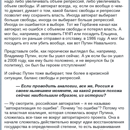
надо либо увеличивать объем репрессий, либо увеличивать
объем свободы. И автократ всегда, ну, если он вообще о чем-
то думает, думает о том, какой баланс свободы и репрессии
позволит ему сохранить власть. Иногда автократ выбирает
больше свободы, иногда он выбирает больше репрессий.
Иногда он ошибается в выборе. Тот же Горбачев начал как
автократ, но ошибся с объемом свободы и потерял власть. А
мог бы, например, возглавить ГКЧП или посадить Ельцина,
которого он раньше отправил в отставку, в 1986 году. А мог бы
посадить его или убить вообще, как вот Путин Навального.
Представьте себе, как героически выглядел бы, например,
Владимир Путин, если бы ушел сейчас. А уж если бы он ушел
в 2008 году, как ему было положено, и не вернулся бы (в
политику), он был бы героем отступления!
И сейчас Путин тоже выбирает, тем более в кризисной
ситуации, баланс свободы и репрессий.
— Если проводить аналогии, все же, Россия в
своем нынешнем моменте, на какой режим похожа
сейчас наибольшим образом, из истории?
— Ну смотрите, российская автократия – я ее называю
"автократизация по ошибке". Почему "по ошибке"? Потому что
та властная коалиция, которая сложилась вокруг Путина,
сложилась все-таки не вокруг авторитарного проекта. Она в
начале сложилась действительно вокруг идеи восстановления
государства в определенной степени, то есть выравнивания