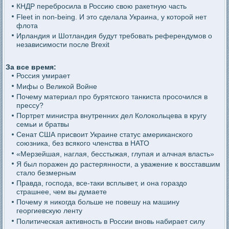
КНДР перебросила в Россию свою ракетную часть
Fleet in non-being. И это сделала Украина, у которой нет
флота
Ирландия и Шотландия будут требовать референдумов о
независимости после Brexit
За все время:
Россия умирает
Мифы о Великой Войне
Почему материал про бурятского танкиста просочился в
прессу?
Портрет министра внутренних дел Колокольцева в кругу
семьи и братвы
Сенат США присвоит Украине статус американского
союзника, без всякого членства в НАТО
«Мерзейшая, наглая, бесстыжая, глупая и алчная власть»
Я был поражен до растерянности, а уважение к восставшим
стало безмерным
Правда, господа, все-таки всплывет, и она гораздо
страшнее, чем вы думаете
Почему я никогда больше не повешу на машину
георгиевскую ленту
Политическая активность в России вновь набирает силу