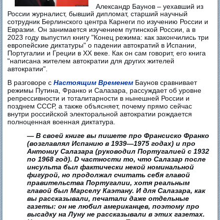
Александр Баунов – уехавший из
России журналист, бывший дипломат, старший научный
сотрудник Берлинского центра Карнеги по изучению России и
Евразии. Он занимается изучением путинской России, а в
2023 году выпустил книгу "Конец режима: как закончились три
европейские диктатуры" о падении автократий в Испании,
Португалии и Греции в XX веке. Как он сам говорит, его книга
"написана жителем автократии для других жителей
автократии".
В разговоре с
Настоящим Временем
Баунов сравнивает
режимы Путина, Франко и Салазара, рассуждает об уровне
репрессивности и тоталитарности в нынешней России и
позднем СССР, а также объясняет, почему прямо сейчас
внутри российской электоральной автократии рождается
полноценная военная диктатура.
— В своей книге вы пишете про Франсиско Франко
(возглавлял Испанию в 1939—1975 годах) и про
Антониу Салазара (руководил Португалией с 1932
по 1968 год). D частности то, что Салазар после
инсульта был фактически некой номинальной
фигурой, но продолжал считать себя главой
правительства Португалии, хотя реальным
главой был Марселу Каэтану. И для Салазара, как
вы рассказывали, печатали даже отдельные
газеты: он не любил американцев, поэтому про
высадку на Луну не рассказывали в этих газетах.