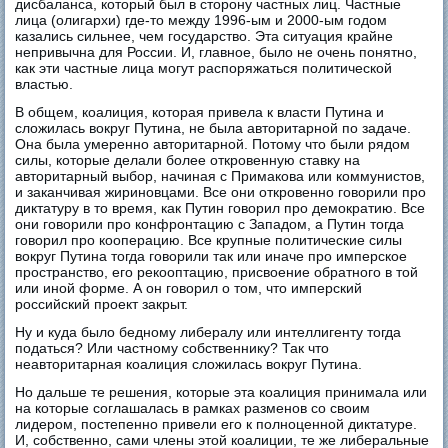
дисбаланса, который был в сторону частных лиц. Частные
лица (олигархи) где-то между 1996-ым и 2000-ым годом
казались сильнее, чем государство. Эта ситуация крайне
непривычна для России. И, главное, было не очень понятно,
как эти частные лица могут распоряжаться политической
властью.
В общем, коалиция, которая привела к власти Путина и
сложилась вокруг Путина, не была авторитарной по задаче.
Она была умеренно авторитарной. Потому что были рядом
силы, которые делали более откровенную ставку на
авторитарный выбор, начиная с Примакова или коммунистов,
и заканчивая жириновцами. Все они откровенно говорили про
диктатуру в то время, как Путин говорил про демократию. Все
они говорили про конфронтацию с Западом, а Путин тогда
говорил про кооперацию. Все крупные политические силы
вокруг Путина тогда говорили так или иначе про имперское
пространство, его рекооптацию, присвоение обратного в той
или иной форме. А он говорил о том, что имперский
российский проект закрыт.
Ну и куда было бедному либералу или интеллигенту тогда
податься? Или частному собственнику? Так что
неавторитарная коалиция сложилась вокруг Путина.
Но дальше те решения, которые эта коалиция принимала или
на которые соглашалась в рамках разменов со своим
лидером, постепенно привели его к полноценной диктатуре.
И, собственно, сами члены этой коалиции, те же либеральные