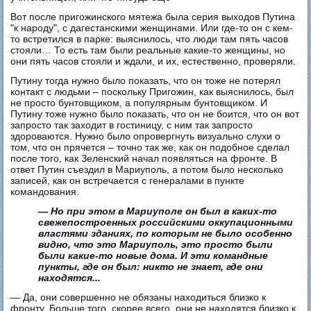
Вот после пригожинского мятежа была серия выходов Путина
"к народу", с дагестанскими женщинами. Или где-то он с кем-
то встретился в парке: выяснилось, что люди там пять часов
стояли… То есть там были реальные какие-то женщины, но
они пять часов стояли и ждали, и их, естественно, проверяли.
Путину тогда нужно было показать, что он тоже не потерял
контакт с людьми – поскольку Пригожин, как выяснилось, был
не просто бунтовщиком, а популярным бунтовщиком. И
Путину тоже нужно было показать, что он не боится, что он вот
запросто так заходит в гостиницу, с ним так запросто
здороваются. Нужно было опровергнуть визуально слухи о
том, что он прячется – точно так же, как он подобное сделал
после того, как Зеленский начал появляться на фронте. В
ответ Путин съездил в Мариуполь, а потом было несколько
записей, как он встречается с генералами в пункте
командования.
— Но при этом в Мариуполе он был в каких-то
свежепостроенных российскими оккупационными
властями зданиях, по которым не было особенно
видно, что это Мариуполь, это просто были
были какие-то новые дома. И эти командные
пункты, где он был: никто не знает, где они
находятся...
— Да, они совершенно не обязаны находиться близко к
фронту. Больше того, скорее всего, они не находятся близко к