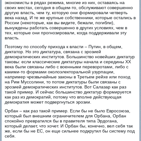
экономисты в рядах режима, многие из них, оставаясь на
своих местах, сегодня в общем-то, обслуживают совершенно
другую власть, чем ту, которую они формировали четверть
века назад. И те же крупные собственники, которые остались в
России (некоторые, как вы видите, бежали, погибли),
вынуждены работать совершенно в других условиях, чем в
тех, которые они прогнозировали, когда поддерживали эту
власть.
Поэтому по способу прихода к власти – Путин, в общем,
диктатор. Но это диктатура, связана с эрозией
демократических институтов. Большинство новейших диктатур
таковы: если классические диктатуры начала и середины XX
века были связаны либо с военными переворотами, либо с
какими-то формами околоэлекторальной узурпации,
например чрезвычайные законы в Третьем рейхе или поход
на Рим Муссолини, то потом диктатуры были связаны с
эрозией демократических институтов. Вот Салазар как раз
такой пример. И сейчас большинство диктатур формируется
как раз из демократий, потому что вполне действующая
демократия может подвергнуться эрозии.
Орбан – как раз такой пример. Если бы не было Евросоюза,
который был внешним ограничителем для Орбана, Орбан
спокойно превратился бы в правителя типа Эрдогана,
который делает, что хочет. И Орбан бы, конечно, вел себя так
же, если бы не ЕС, он еще сильнее подкрутил бы систему под
себя.