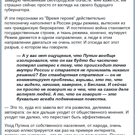
завидую чиновникам Белгородской области: мне кажется, им
страшно сейчас просто от взгляда на своего будущего
губернатора.
И эти персонажи из "Время героев" действительно
потихонечку наполняют в России ряды режима, вытесняя из
них гражданскую бюрократию. И постепенно война становится
государственным строем, и ткань режима, конечно, мутирует.
Режим движется в одном направлении, а люди в этом
направлении двигаться не очень хотят. И отсюда вот этот
разрыв, о котором мы говорили.
— А у вас нет ощущения, что Путин вообще
изолировался, что он как будто бы частично
потерял интерес к тому, что происходит точно
внутри России и старается не принимать никаких
решений? Его стандартная стратегия — он не
комментирует проблемы, взрывы, это то, что
мы видели, начиная, наверное, с Беслана. И сейчас
он просто не говорит ни о чем, что на самом деле
волнует людей. А то, что он говорит — это
буквально всегда подмененная повестка.
— Это то, куда его завела вот эта развилка, дилемма
автократа: он все дальше уходит от общественного мнения. И
уходит так далеко, что перестает быть эффективным.
Уход Путина от собственного населения, от народа, очень
хорошо иллюстрируется как раз на примере интернета,