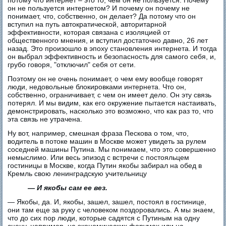
потому что интернет – это то, чем он не пользуется. Почему
он не пользуется интернетом? И почему он почему не
понимает, что, собственно, он делает? Да потому что он
вступил на путь автократической, авторитарной
эффективности, которая связана с изоляцией от
общественного мнения, и вступил достаточно давно, 26 лет
назад. Это произошло в эпоху становления интернета. И тогда
он выбрал эффективность и безопасность для самого себя, и,
грубо говоря, "отключил" себя от сети.
Поэтому он не очень понимает, о чем ему вообще говорят
люди, недовольные блокировками интернета. Что он,
собственно, ограничивает, с чем он имеет дело. Он эту связь
потерял. И мы видим, как его окружение пытается настаивать,
демонстрировать, насколько это возможно, что как раз то, что
эта связь не утрачена.
Ну вот, например, смешная фраза Пескова о том, что,
водитель в потоке машин в Москве может увидеть за рулем
соседней машины Путина. Мы понимаем, что это совершенно
немыслимо. Или весь эпизод с встречи с постояльцем
гостиницы в Москве, когда Путин якобы забирал на обед в
Кремль свою ленинградскую учительницу
— И якобы сам ее вез.
— Якобы, да. И, якобы, зашел, зашел, постоял в гостинице,
они там еще за руку с человеком поздоровались. А мы знаем,
что до сих пор люди, которые садятся с Путиным на одну