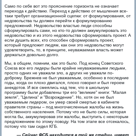
Само по себе вот это прояснение горизонта не означает
перехода к действию. Переход к действию от мышления все-
таки требует организационной сцепки: от формулирования, от
недовольства ты должен перейти к формулированию
предложений. Недовольство властью люди способны
сформулировать сами, но кто-то должен аккумулировать это
недовольство и из этого недовольства сформировать проект. А
если душить всех, кто способен сформировать проект,
который предложит людям, как они это недовольство могут
удовлетворить, то, в принципе, неуважаемая власть может
держаться довольно долго.
Мы, в общем, помним, как это было. Под конец Советского
Союза все его лидеры были крайне неуважаемыми людьми,
просто одних не уважали зло, а других не уважали по-
доброму. Брежнев не был уважаемым, особенно в последние
годы, когда он плохо двигался, плохо говорил и был героем
анекдотов. И все смеялись над тем, что в школьную
программу были добавлены три его "великие" книги: "Малая
земля", "Целина" и "Возрождение". Но, хотя он не был
уважаемым лидером, он умер своей смертью в кабинете
правителя страны – под многочисленные жалобы на жизнь
собственного населения. Потому что не было силы, которая
могла бы, аккумулировав эти жалобы, выступить с некоторым
предложением по этому поводу. На том этапе все отсекалось,
потому что там сидел КГБ.
— Сейчас ФСБ находится в той же стадии, имеет