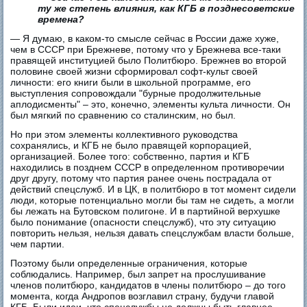
ту же степень влияния, как КГБ в позднесоветские
времена?
— Я думаю, в каком-то смысле сейчас в России даже хуже,
чем в СССР при Брежневе, потому что у Брежнева все-таки
правящей институцией было Политбюро. Брежнев во второй
половине своей жизни сформировал софт-культ своей
личности: его книги были в школьной программе, его
выступления сопровождали "бурные продолжительные
аплодисменты" – это, конечно, элементы культа личности. Он
был мягкий по сравнению со сталинским, но был.
Но при этом элементы коллективного руководства
сохранялись, и КГБ не было правящей корпорацией,
организацией. Более того: собственно, партия и КГБ
находились в позднем СССР в определенном противоречии
друг другу, потому что партия ранее очень пострадала от
действий спецслужб. И в ЦК, в политбюро в тот момент сидели
люди, которые потенциально могли бы там не сидеть, а могли
бы лежать на Бутовском полигоне. И в партийной верхушке
было понимание (опасности спецслужб), что эту ситуацию
повторить нельзя, нельзя давать спецслужбам власти больше,
чем партии.
Поэтому были определенные ограничения, которые
соблюдались. Например, был запрет на прослушивание
членов политбюро, кандидатов в члены политбюро – до того
момента, когда Андропов возглавил страну, будучи главой