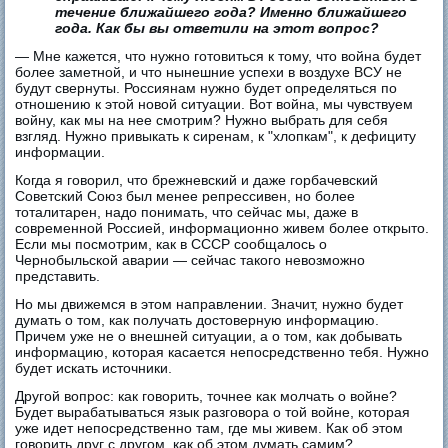
течение ближайшего года? Именно ближайшего
года. Как бы вы ответили на этот вопрос?
— Мне кажется, что нужно готовиться к тому, что война будет
более заметной, и что нынешние успехи в воздухе ВСУ не
будут свернуты. Россиянам нужно будет определяться по
отношению к этой новой ситуации. Вот война, мы чувствуем
войну, как мы на нее смотрим? Нужно выбрать для себя
взгляд. Нужно привыкать к сиренам, к "хлопкам", к дефициту
информации.
Когда я говорил, что брежневский и даже горбачевский
Советский Союз был менее репрессивен, но более
тоталитарен, надо понимать, что сейчас мы, даже в
современной Россией, информационно живем более открыто.
Если мы посмотрим, как в СССР сообщалось о
Чернобыльской аварии — сейчас такого невозможно
представить.
Но мы движемся в этом направлении. Значит, нужно будет
думать о том, как получать достоверную информацию.
Причем уже не о внешней ситуации, а о том, как добывать
информацию, которая касается непосредственно тебя. Нужно
будет искать источники.
Другой вопрос: как говорить, точнее как молчать о войне?
Будет вырабатываться язык разговора о той войне, которая
уже идет непосредственно там, где мы живем. Как об этом
говорить друг с другом, как об этом думать самим?