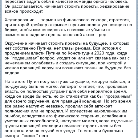
перестает видеть себя в качестве команды одного человека.
Он расслаивается, начинает строить проекты, хеджирование
всякое происходит.
Хеджирование — термин из финансового сектора, стратегия,
при которой трейдер открывает противоположную позицию на
бирже, чтобы компенсировать возможные убытки от
возможного падения цен на основной актив – ред.
Окружение начинает строить проекты на будущее, в которых
нет собственно Путина, нет главы режима. Вся история с
продлением власти Путина по Конституции 2020 года, когда
он "подвешивал" вопрос, уходит он или нет, связана как раз с
нежеланием ослабевать и создать ситуацию, при которой у
членов правящей верхушки возникают планы на будущее без
лидера.
Но в итоге Путин получил ту же ситуацию, которую избегал, и
по-другому быть не могло. Автократ считает, что, продлевая
власть, он полностью устранит для себя неприятное время,
когда он вроде бы есть, но он становится как бы "прозрачным"
для своего окружения, для правящей коалиции. Но это время
все равно наступит, неважно, продлил себя автократ
полномочия или не продлил. И вследствие накопленных им
ошибок, вследствие его физического старения, ослабления
умственных способностей, наступает момент, когда отдельные
группы правящей коалиции начинают строить планы без
автократа или на случай его ухода. То есть они буквально
смотрят "сквозь" него.