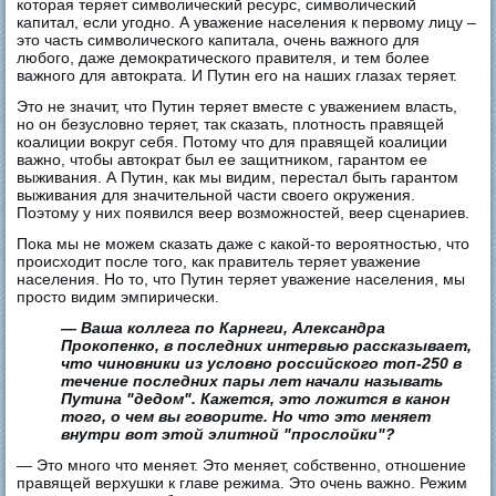
которая теряет символический ресурс, символический
капитал, если угодно. А уважение населения к первому лицу –
это часть символического капитала, очень важного для
любого, даже демократического правителя, и тем более
важного для автократа. И Путин его на наших глазах теряет.
Это не значит, что Путин теряет вместе с уважением власть,
но он безусловно теряет, так сказать, плотность правящей
коалиции вокруг себя. Потому что для правящей коалиции
важно, чтобы автократ был ее защитником, гарантом ее
выживания. А Путин, как мы видим, перестал быть гарантом
выживания для значительной части своего окружения.
Поэтому у них появился веер возможностей, веер сценариев.
Пока мы не можем сказать даже с какой-то вероятностью, что
происходит после того, как правитель теряет уважение
населения. Но то, что Путин теряет уважение населения, мы
просто видим эмпирически.
— Ваша коллега по Карнеги, Александра
Прокопенко, в последних интервью рассказывает,
что чиновники из условно российского топ-250 в
течение последних пары лет начали называть
Путина "дедом". Кажется, это ложится в канон
того, о чем вы говорите. Но что это меняет
внутри вот этой элитной "прослойки"?
— Это много что меняет. Это меняет, собственно, отношение
правящей верхушки к главе режима. Это очень важно. Режим