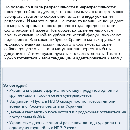
По поводу по шкале репрессивности и нерепрессивности:
пока идет война, я думаю, что в нашем случае автократ может
выбирать стратегию сохранения власти в виде усиления
репрессий. И мы это видим. На какие-то невинные вещи даже
по меркам прошлого, позапрошлого года, вроде выставки
фотографий в Нижнем Новгороде, которые не являются
политическими, какой-то урбанистический форум, вызывают
подозрения. Или какие-нибудь собрания в малых группах, в
кружках, слушания поэзии, просмотр фильмов, которые
сейчас допустимы, — они могут вполне перестать быть
допустимы. И тоже нужно думать, что с этим делать. Так что
нужно готовиться к этой тенденции и адаптироваться к этому.
За сегодня:
Украина впервые ударила по складу продуктов одной из
крупнейших в России сетей супермаркетов
Залужный: «Пусть в НАТО скажут честно, готовы ли они
воевать с Россией без опыта Украины?»
Джанни Инфантино пока устоял и продолжает оставаться на
посту главы ФИФА
Украинские дроны седьмой раз с начала года ударили по
одному из крупнейших НПЗ России