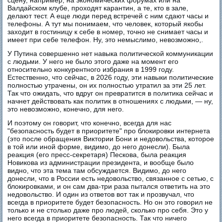
сцену, например, на экономических форумах или на
Валдайском клубе, проходят карантин, а те, кто в зале,
делают тест. А еще люди перед встречей с ним сдают часы и
телефоны. А тут мы понимаем, что человек, который якобы
заходит в гостиницу к себе в номер, точно не снимает часы и
имеет при себе телефон. Ну, это немыслимо, невозможно,.
У Путина совершенно нет навыка политической коммуникации
с людьми. У него не было этого даже на момент его
относительно конкурентного избрания в 1999 году.
Естественно, что сейчас, в 2026 году, эти навыки политические
полностью утрачены, он их полностью утратил за эти 25 лет.
Так что ожидать, что вдруг он превратится в политика сейчас и
начнет действовать как политик в отношениях с людьми, — ну,
это невозможно, конечно, для него.
И поэтому он говорит, что конечно, всегда для нас
"безопасность будет в приоритете" про блокировки интернета
(это после обращения Виктории Бони и недовольства, которое
в той или иной форме, видимо, до него донесли). Была
реакция (его пресс-секретаря) Пескова, была реакция
Новикова из администрации президента, и вообще было
видно, что эта тема там обсуждается. Видимо, до него
донесли, что в России есть недовольство, связанное с сетью, с
блокировками, и он сам два-три раза пытался ответить на это
недовольство. И один из ответов вот так и прозвучал, что
всегда в приоритете будет безопасность. Но он это говорил не
только и не столько даже про людей, сколько про себя. Это у
него всегда в приоритете безопасность. Так что ничего