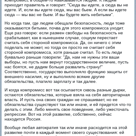
компромисс в общем-то навязывается людям. К людям
приходит правитель и говорит: "Сюда вы идете, а сюда вы не
идете. И, если вы идете сюда, мы вас бьем. А если вы идете
сюда — мы вас не бьем. И вы будете жить небитыми".
Но когда там, где людям обещали безопасность, люди тоже
оказываются битыми, почва для этого компромисса уходит.
Еще раз говорю: если размен свободы на безопасность не
срабатывает, как в нынешнем случае, социум перестает
считать себя стороной компромисса. Да, он ничего с этим
поделать не может, но тогда он просто не считает себя
стороной компромисса, хотя раньше считал. То есть люди
буквально раньше говорили: "Да, нам не нужны эти ваши
выборы, но пусть нам вернут государственное величие, пусть
нас боятся, не дадим больше развалить страну!"
Соответственно, государство выполняло функцию защиты от
внешнего насилия, ну и выполняло всякие другие
обязательства, платило зарплату и так далее.
И когда компромисс вот так осыпается сквозь разные дырки,
остаются обязательства, которые взяла на себя авторитарная
власть. И пусть она своих граждан не спрашивает, но ее
обязательства существуют так или иначе, и ей придется что-то
делать с этим. Либо менять свое поведение, либо ужесточать
репрессии. Вот на этой развилке, собственно, сейчас
находится Россия.
Вообще любая автократия так или иначе расходится на этой
развилке почти в каждый момент своего существования: ей