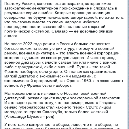
Поэтому Россия, конечно, эта автократия, которая имеет
автократно-номенклатурное происхождение и сложилась в
результате серии ошибок. Которые правящая коалиция
совершила, не будучи изначально авторитарной, но из-за того,
что по-своему вместе со своим народом избегала
неопределенности, связанной с полностью открытой
политической системой. Салазар — ее довольно близкий
аналог.
Но после 2022 года режим в России больше становится
больше похож на военную диктатуру, потому что военный
режим, военная диктатура – это власть военной корпорации,
которая выдвигает из своих рядов лидера. И часто приход
военной диктатуры к власти связан так или иначе с войной,
либо с гражданской, либо с внешней. Путин – это такой
Франко наоборот, если угодно. Он начал как сравнительно
мягкий диктатор с экономическими моделями, с
экономической программой, как Франко 1960-х, а заканчивает
войной. А у Франко было наоборот.
Мы можем считать нынешнюю Россию такой военной
диктатурой, рождающейся внутри электоральной автократии.
И это видно даже по тому, что, например, вместо Гладкова
сейчас губернатором стал какой-то "герой СВО"с лицом
молодого генерала Скалозуба, только более жестокий
(Александр Шуваев – ред).
У него такое конкретное, в общем, лицо, что я, в общем, не