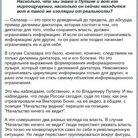
Насколько, что мы знаем о Путине и вот его
мироощущении, насколько он сейчас находится
вот в такой же изоляции от реальности?
— Салазар — это просто доведенный до предела, до абсурда
пример дилеммы диктатора, которая состоит в том, что
диктатор для того, чтобы сохранить власть, должен
ограничивать информацию. И если он начинает ограничивать
информацию для других, то он рано или поздно начинает
ограничивать ее и для себя.
В случае Салазара это было, конечно, конечно, следствием не
только дилеммы диктатора, но и его болезни. Но это
предельное выражение формирования информационного
пузыря, который связан с дилеммой диктатора. Невозможно
ограничивать циркуляцию информации только для других, и
рано или поздно не стать самому объектом информационного
ограничения.
Это мы наблюдаем, собственно, и по Владимиру Путину. И мы
наблюдаем, что люди России сегодня, судя по тому, как они
отреагировали на Викторию Боню, на ее видео, в общем, с
позиции "Начальству виднее" перешли на позицию
"Начальство ничего не видит".
А это совершенно два разных взгляда на власть. В случае
"Начальство ничего не видит" люди перестают уважать власть.
Это точно не конвертируется само по себе в революционную
ситуацию. Но люди перестают группироваться вокруг фигуры,