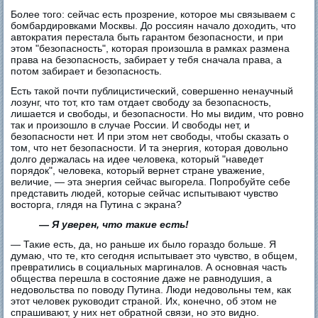
Более того: сейчас есть прозрение, которое мы связываем с
бомбардировками Москвы. До россиян начало доходить, что
автократия перестала быть гарантом безопасности, и при
этом "безопасность", которая произошла в рамках размена
права на безопасность, забирает у тебя сначала права, а
потом забирает и безопасность.
Есть такой почти публицистический, совершенно ненаучный
лозунг, что тот, кто там отдает свободу за безопасность,
лишается и свободы, и безопасности. Но мы видим, что ровно
так и произошло в случае России. И свободы нет, и
безопасности нет. И при этом нет свободы, чтобы сказать о
том, что нет безопасности. И та энергия, которая довольно
долго держалась на идее человека, который "наведет
порядок", человека, который вернет стране уважение,
величие, — эта энергия сейчас выгорела. Попробуйте себе
представить людей, которые сейчас испытывают чувство
восторга, глядя на Путина с экрана?
— Я уверен, что такие есть!
— Такие есть, да, но раньше их было гораздо больше. Я
думаю, что те, кто сегодня испытывает это чувство, в общем,
превратились в социальных маргиналов. А основная часть
общества перешла в состояние даже не равнодушия, а
недовольства по поводу Путина. Люди недовольны тем, как
этот человек руководит страной. Их, конечно, об этом не
спрашивают, у них нет обратной связи, но это видно.