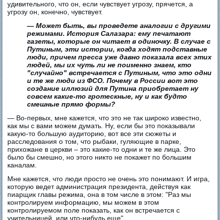
удивительного, что он, если чувствует угрозу, прячется, а
угрозу он, конечно, чувствует.
— Может быть, вы проведете аналогии с другими
режимами. История Салазара: ему печатают
газеты, которые он читает в одиночку. В случае с
Путиным, эти истории, когда ходят подставные
люди, причем пресса уже давно показала всех этих
людей, мы их чуть ли не поименно знаем, кто
"случайно" встречается с Путиным, что это одни
и те же люди из ФСО. Почему в России вот это
создание иллюзий для Путина приобретает ну
совсем какие-то гротескные, ну и как будто
смешные прямо формы?
— Во-первых, мне кажется, что это не так широко известно,
как мы с вами можем думать. Ну, если бы это показывали
какую-то большую аудиторию, вот все эти сюжеты и
расследования о том, что рыбаки, гуляющие в парке,
прихожане в церкви – это какие-то одни и те же лица. Это
было бы смешно, но этого никто не покажет по большим
каналам.
Мне кажется, что люди просто не очень это понимают. И игра,
которую ведет администрация президента, действуя как
пиарщик главы режима, она в том числе в этом: "Раз мы
контролируем информацию, мы можем в этом
контролируемом поле показать, как он встречается с
учительницей, или что-нибудь еще"