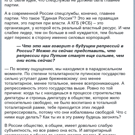
КГБ. Были идеи, что спецслужбы не должны быть главнее
партии.
А в современной России спецслужбы, конечно, главнее
партии. Что такое "Единая Россия"? Это же не правящая
партия, это партия при власти. А КГБ (ФСБ) – это
организация, у которой есть реальный властный ресурс. И чем
слабее лидер, тем он больше в ней нуждается, тем больше
идет перекос в сторону именно силовых корпораций.
— Что это нам говорит о будущем репрессий в
России? Можно ли сейчас представить, что
репрессии при Путине станут еще сильнее, чем
они есть сейчас?
— По моему ощущению, мы находимся в парадоксальном
моменте. По степени тоталитарности путинское государство
сильно уступает даже брежневскому: оно менее
тоталитарное, менее тотальное, менее всепроникающее. А
репрессивность этого государства выше. Ровно по той
причине: когда ты с находишься в процессе строительства
диктатуры и строишь диктатуру в обществе, которое жило
относительно свободно, не было воспитано в тотальной
тоталитарной рамке, тебе приходится этих людей
репрессировать, потому что они избалованы свободой. Что с
ними еще делать? Как ты их в эту рамку будешь загонять?
В России общество, в общем, имеет довольно слабую
субъектность, но все равно она есть. И авторитарный