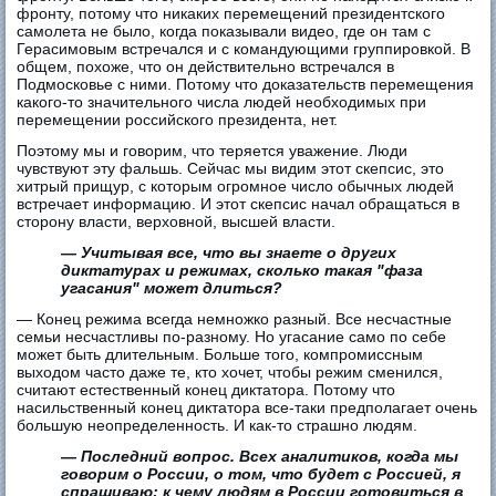
фронту, потому что никаких перемещений президентского
самолета не было, когда показывали видео, где он там с
Герасимовым встречался и с командующими группировкой. В
общем, похоже, что он действительно встречался в
Подмосковье с ними. Потому что доказательств перемещения
какого-то значительного числа людей необходимых при
перемещении российского президента, нет.
Поэтому мы и говорим, что теряется уважение. Люди
чувствуют эту фальшь. Сейчас мы видим этот скепсис, это
хитрый прищур, с которым огромное число обычных людей
встречает информацию. И этот скепсис начал обращаться в
сторону власти, верховной, высшей власти.
— Учитывая все, что вы знаете о других
диктатурах и режимах, сколько такая "фаза
угасания" может длиться?
— Конец режима всегда немножко разный. Все несчастные
семьи несчастливы по-разному. Но угасание само по себе
может быть длительным. Больше того, компромиссным
выходом часто даже те, кто хочет, чтобы режим сменился,
считают естественный конец диктатора. Потому что
насильственный конец диктатора все-таки предполагает очень
большую неопределенность. И как-то страшно людям.
— Последний вопрос. Всех аналитиков, когда мы
говорим о России, о том, что будет с Россией, я
спрашиваю: к чему людям в России готовиться в