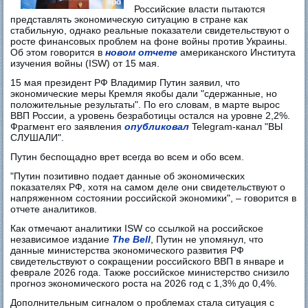
Российские власти пытаются
представлять экономическую ситуацию в стране как
стабильную, однако реальные показатели свидетельствуют о
росте финансовых проблем на фоне войны против Украины.
Об этом говорится в
новом отчете
американского Института
изучения войны (ISW) от 15 мая.
15 мая президент РФ Владимир Путин заявил, что
экономические меры Кремля якобы дали "сдержанные, но
положительные результаты". По его словам, в марте вырос
ВВП России, а уровень безработицы остался на уровне 2,2%.
Фрагмент его заявления
опубликовал
Telegram-канал "ВЫ
СЛУШАЛИ".
Путин беспощадно врет всегда во всем и обо всем.
"Путин позитивно подает данные об экономических
показателях РФ, хотя на самом деле они свидетельствуют о
напряженном состоянии российской экономики", – говорится в
отчете аналитиков.
Как отмечают аналитики ISW со ссылкой на российское
независимое издание
The Bell
, Путин не упомянул, что
данные министерства экономического развития РФ
свидетельствуют о сокращении российского ВВП в январе и
феврале 2026 года. Также российское министерство снизило
прогноз экономического роста на 2026 год с 1,3% до 0,4%.
Дополнительным сигналом о проблемах стала ситуация с