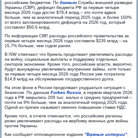
российским бюджетом. По
данным
Службы внешней разведки
Украины (СВР), дефицит бюджета РФ за первые четыре
месяца 2026 года достиг $78,4 млрд – это почти вдвое
больше, чем за аналогичный период 2025 года, и более 150%
от всего запланированного дефицита на 2026 год, который
составлял $50,5 млрд.
По информации СВР, расходы российского правительства за
первые четыре месяца 2026 года составили $235 млрд – на
15,7% больше, чем годом ранее.
В ISW отмечают, что Кремль продолжает увеличивать расходы
на войну, социальные выплаты и поддержку отдельных
секторов экономики. Кроме того, российские власти, вероятно,
будут вынуждены увеличивать внутренние займы, хотя только
за первые четыре месяца 2026 года Россия уже потратила
$14,8 млрд на обслуживание государственного долга.
На этом фоне в России продолжает ухудшаться ситуация с
бизнесом. По данным
Forbes Russia
, в первом квартале 2026
года в РФ закрылись 209 тыс. малых и средних предприятий –
почти на 9% больше, чем за аналогичный период 2025 года.
Одной из причин называют именно повышение ставки НДС.
Кроме того, в отчете отмечается, что российские регионы
резко увеличивают расходы на вербовку военных для войны
против Украины.
Как сообщает оппозиционное издание
"Важные истории"
,