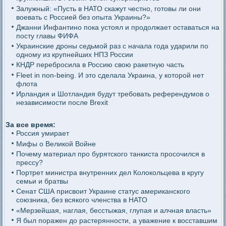
Залужный: «Пусть в НАТО скажут честно, готовы ли они
воевать с Россией без опыта Украины?»
Джанни Инфантино пока устоял и продолжает оставаться на
посту главы ФИФА
Украинские дроны седьмой раз с начала года ударили по
одному из крупнейших НПЗ России
КНДР перебросила в Россию свою ракетную часть
Fleet in non-being. И это сделала Украина, у которой нет
флота
Ирландия и Шотландия будут требовать референдумов о
независимости после Brexit
За все время:
Россия умирает
Мифы о Великой Войне
Почему материал про бурятского танкиста просочился в
прессу?
Портрет министра внутренних дел Колокольцева в кругу
семьи и братвы
Сенат США присвоит Украине статус американского
союзника, без всякого членства в НАТО
«Мерзейшая, наглая, бесстыжая, глупая и алчная власть»
Я был поражен до растерянности, а уважение к восставшим