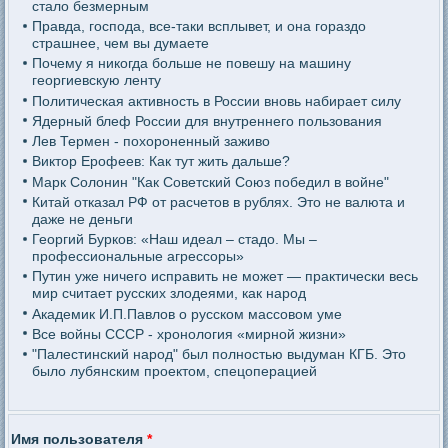
стало безмерным
Правда, господа, все-таки всплывет, и она гораздо
страшнее, чем вы думаете
Почему я никогда больше не повешу на машину
георгиевскую ленту
Политическая активность в России вновь набирает силу
Ядерный блеф России для внутреннего пользования
Лев Термен - похороненный заживо
Виктор Ерофеев: Как тут жить дальше?
Марк Солонин "Как Советский Союз победил в войне"
Китай отказал РФ от расчетов в рублях. Это не валюта и
даже не деньги
Георгий Бурков: «Наш идеал – стадо. Мы –
профессиональные агрессоры»
Путин уже ничего исправить не может — практически весь
мир считает русских злодеями, как народ
Академик И.П.Павлов о русском массовом уме
Все войны СССР - хронология «мирной жизни»
"Палестинский народ" был полностью выдуман КГБ. Это
было лубянским проектом, спецоперацией
Имя пользователя
*