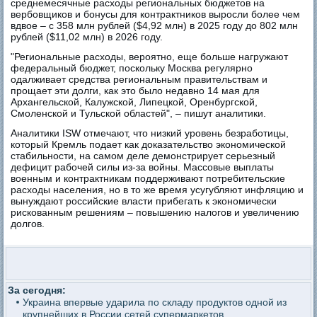
среднемесячные расходы региональных бюджетов на
вербовщиков и бонусы для контрактников выросли более чем
вдвое – с 358 млн рублей ($4,92 млн) в 2025 году до 802 млн
рублей ($11,02 млн) в 2026 году.
"Региональные расходы, вероятно, еще больше нагружают
федеральный бюджет, поскольку Москва регулярно
одалживает средства региональным правительствам и
прощает эти долги, как это было недавно 14 мая для
Архангельской, Калужской, Липецкой, Оренбургской,
Смоленской и Тульской областей", – пишут аналитики.
Аналитики ISW отмечают, что низкий уровень безработицы,
который Кремль подает как доказательство экономической
стабильности, на самом деле демонстрирует серьезный
дефицит рабочей силы из-за войны. Массовые выплаты
военным и контрактникам поддерживают потребительские
расходы населения, но в то же время усугубляют инфляцию и
вынуждают российские власти прибегать к экономически
рискованным решениям – повышению налогов и увеличению
долгов.
За сегодня:
Украина впервые ударила по складу продуктов одной из
крупнейших в России сетей супермаркетов