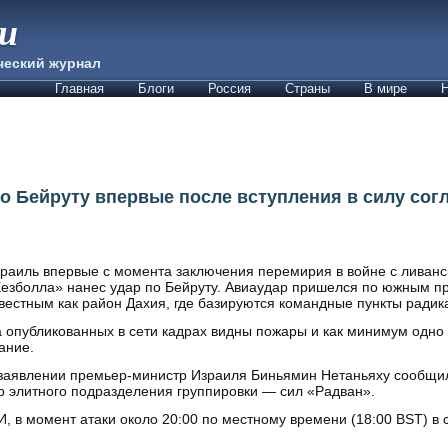
ии
ческий журнал
Главная
Блоги
Россия
Страны
В мире
Н
по Бейруту впервые после вступления в силу сог
раиль впервые с момента заключения перемирия в войне с ливанс
езболла» нанес удар по Бейруту. Авиаудар пришелся по южным п
вестным как район Дахия, где базируются командные пункты радик
 опубликованных в сети кадрах видны пожары и как минимум одно
ание.
заявлении премьер-министр Израиля Биньямин Нетаньяху сообщил,
р элитного подразделения группировки — сил «Радван».
 в момент атаки около 20:00 по местному времени (18:00 BST) в