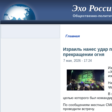
Эхо Росс
Общественно-полити
Главная
Вы здесь
Израиль нанес удар 
прекращении огня
7 мая, 2026 - 17:24
Из
«Х
из
На
зд
В 
целью которого был команди
По сообщениям местных СМИ,
проводили встречу.