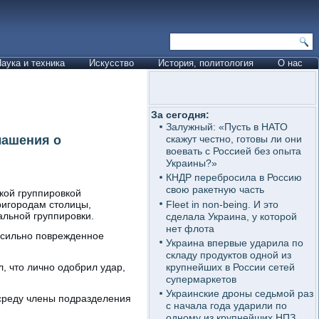
аука и техника
Искусство
История, политология
О нас
За сегодня:
Залужный: «Пусть в НАТО
лашения о
скажут честно, готовы ли они
воевать с Россией без опыта
Украины?»
КНДР перебросила в Россию
свою ракетную часть
кой группировкой
Fleet in non-being. И это
ригородам столицы,
альной группировки.
сделала Украина, у которой
нет флота
 сильно поврежденное
Украина впервые ударила по
складу продуктов одной из
крупнейших в России сетей
 что лично одобрил удар,
супермаркетов
Украинские дроны седьмой раз
 среду члены подразделения
с начала года ударили по
одному из крупнейших НПЗ