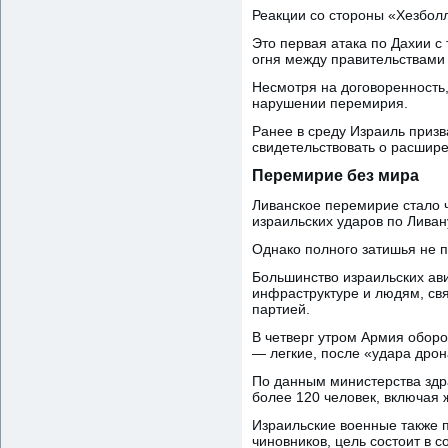
Реакции со стороны «Хезбол
Это первая атака по Дахии с
огня между правительствами
Несмотря на договоренность,
нарушении перемирия.
Ранее в среду Израиль призв
свидетельствовать о расшир
Перемирие без мира
Ливанское перемирие стало 
израильских ударов по Ливан
Однако полного затишья не 
Большинство израильских ави
инфраструктуре и людям, св
партией.
В четверг утром Армия обор
— легкие, после «удара дрон
По данным министерства здра
более 120 человек, включая 
Израильские военные также 
чиновников, цель состоит в 