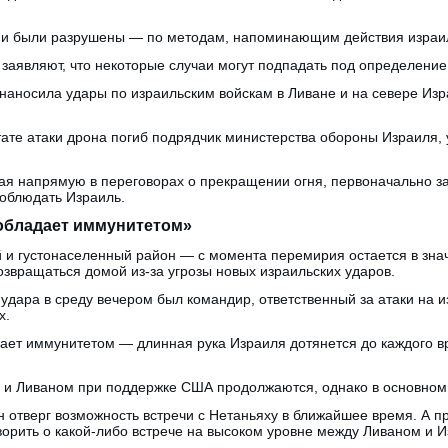
ни были разрушены — по методам, напоминающим действия израил
заявляют, что некоторые случаи могут подпадать под определение
наносила удары по израильским войскам в Ливане и на севере Из
тате атаки дрона погиб подрядчик министерства обороны Израиля,
ая напрямую в переговорах о прекращении огня, первоначально за
соблюдать Израиль.
 обладает иммунитетом»
 и густонаселенный район — с момента перемирия остается в зна
возвращаться домой из-за угрозы новых израильских ударов.
 удара в среду вечером был командир, ответственный за атаки на 
х.
ает иммунитетом — длинная рука Израиля дотянется до каждого в
и Ливаном при поддержке США продолжаются, однако в основном 
 отверг возможность встречи с Нетаньяху в ближайшее время. А 
оворить о какой-либо встрече на высоком уровне между Ливаном и 