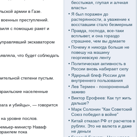
бесстыжая, глупая и алчная
власть»
ьской армии в Газе.
Я был поражен до
растерянности, а уважение к
 военных преступлений.
восставшим стало безмерным
раиля с помощью ракет и
Правда, господа, все-таки
всплывет, и она гораздо
страшнее, чем вы думаете
 управлявший экскаватором
Почему я никогда больше не
повешу на машину
являла, что будет соблюдать
георгиевскую ленту
Политическая активность в
России вновь набирает силу
Ядерный блеф России для
чительной степени пустым.
внутреннего пользования
Лев Термен - похороненный
израильские населенные
заживо
Виктор Ерофеев: Как тут жить
дальше?
рага и убийцы», — говорится
Марк Солонин "Как Советский
Союз победил в войне"
на уровне послов.
Китай отказал РФ от расчетов в
рублях. Это не валюта и даже
премьер-министр Наваф
не деньги
Израилем пока