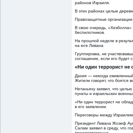
районов Израиля.
В этих районах целые дерев
Правозащитные организации 
В свою очередь, «Хезболла» 
беспилотников.
На прошлой неделе в резуль
на юге Ливана.
Группировка, не участвовавш
соглашение, если его будет 
«Ни один террорист не
Дахия — некогда оживленный
Жители говорят, что боятся 
Нетаньяху заявил, что целью
пункты и израильских военны
«Ни один террорист не облад
в его заявлении.
Переговоры между Израилем 
Президент Ливана Жозеф Аун
Салам заявил в среду, что г
преждевременно.