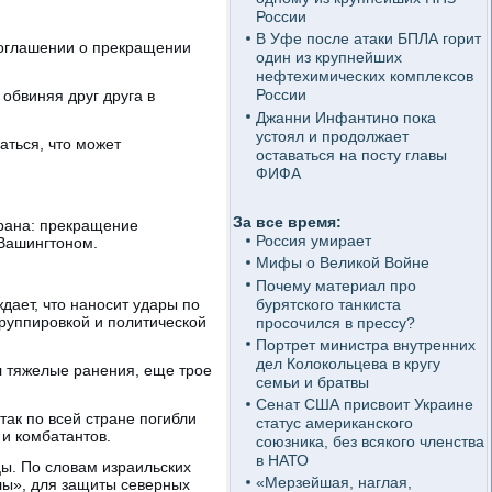
России
В Уфе после атаки БПЛА горит
 соглашении о прекращении
один из крупнейших
нефтехимических комплексов
России
обвиняя друг друга в
Джанни Инфантино пока
устоял и продолжает
аться, что может
оставаться на посту главы
ФИФА
За все время:
Ирана: прекращение
Россия умирает
 Вашингтоном.
Мифы о Великой Войне
Почему материал про
бурятского танкиста
дает, что наносит удары по
руппировкой и политической
просочился в прессу?
Портрет министра внутренних
дел Колокольцева в кругу
л тяжелые ранения, еще трое
семьи и братвы
Сенат США присвоит Украине
ак по всей стране погибли
статус американского
 и комбатантов.
союзника, без всякого членства
в НАТО
ы. По словам израильских
«Мерзейшая, наглая,
ллы», для защиты северных