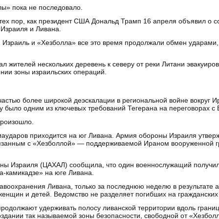
лы» пока не последовало.
 тех пор, как президент США Дональд Трамп 16 апреля объявил о
 Израиля и Ливана.
 Израиль и «Хезболла» все это время продолжали обмен ударами, 
ал жителей нескольких деревень к северу от реки Литани эвакуиров
ении зоны израильских операций.
частью более широкой деэскалации в региональной войне вокруг 
у было одним из ключевых требований Тегерана на переговорах с
произошло.
аударов приходится на юг Ливана. Армия обороны Израиля утверж
язанным с «Хезболлой» — поддерживаемой Ираном вооруженной г
оны Израиля (ЦАХАЛ) сообщила, что один военнослужащий получи
а-камикадзе» на юге Ливана.
воохранения Ливана, только за последнюю неделю в результате ат
женщин и детей. Ведомство не разделяет погибших на гражданских
продолжают удерживать полосу ливанской территории вдоль границ
создании так называемой зоны безопасности, свободной от «Хезбо