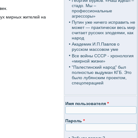
Георгий Бурков: «Наш идеал –
стадо. Мы –
век.
профессиональные
агрессоры»
вух мирных жителей на
Путин уже ничего исправить не
может — практически весь мир
считает русских злодеями, как
народ
Академик И.П.Павлов о
русском массовом уме
Все войны СССР - хронология
«мирной жизни»
"Палестинский народ" был
полностью выдуман КГБ. Это
было лубянским проектом,
спецоперацией
Имя пользователя
*
Пароль
*