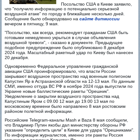
Посольство США в Киеве заявило,
что "получило информацию о потенциально серьезной
воздушной атаке" по городу в ближайшие несколько дней.
Сообщение было обнародовано на
сайте дипмиссии
вечером в пятницу, 9 мая.
"Посольство, как всегда, рекомендует гражданам США быть
готовыми немедленно укрыться в случае объявления
воздушной тревоги", - сказано в документе. Предыдущее
подобное предупреждение было опубликовано 8 декабря
2024 года. Масштабный ракетный удар по Киеву был нанесен
20 декабря.
Одновременно Федеральное управление гражданской
авиации США проинформировало, что власти России
закрывают воздушное пространство над военным полигоном
Капустин Яр в Астраханской области на 12-13 мая. По данным
СМИ, именно оттуда ВС РФ в ноябре 2024 года выпустили по
Украине новые баллистические ракеты "Орешник".
Уведомление о закрытии воздушного пространства над
Капустиным Яром с 09.00 12 мая до 19.00 13 мая по
московскому времени было направлено 8 мая ростовским
районом полетной информации.
Российские Telegram-каналы Mash и Baza 8 мая сообщили,
что Владимир Путин якобы дал министерству обороны РФ
указание "определить цели" в Киеве для удара "Орешниками".
По информации журналистов, именно эти ракеты Россия