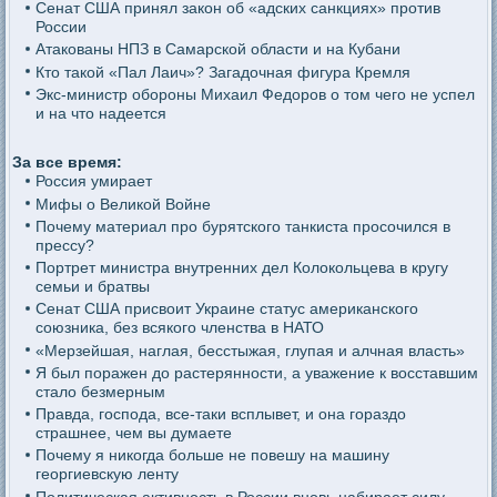
Сенат США принял закон об «адских санкциях» против
России
Атакованы НПЗ в Самарской области и на Кубани
Кто такой «Пал Лаич»? Загадочная фигура Кремля
Экс-министр обороны Михаил Федоров о том чего не успел
и на что надеется
За все время:
Россия умирает
Мифы о Великой Войне
Почему материал про бурятского танкиста просочился в
прессу?
Портрет министра внутренних дел Колокольцева в кругу
семьи и братвы
Сенат США присвоит Украине статус американского
союзника, без всякого членства в НАТО
«Мерзейшая, наглая, бесстыжая, глупая и алчная власть»
Я был поражен до растерянности, а уважение к восставшим
стало безмерным
Правда, господа, все-таки всплывет, и она гораздо
страшнее, чем вы думаете
Почему я никогда больше не повешу на машину
георгиевскую ленту
Политическая активность в России вновь набирает силу