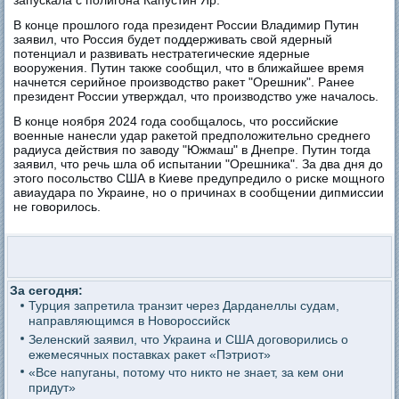
запускала с полигона Капустин Яр.
В конце прошлого года президент России Владимир Путин
заявил, что Россия будет поддерживать свой ядерный
потенциал и развивать нестратегические ядерные
вооружения. Путин также сообщил, что в ближайшее время
начнется серийное производство ракет "Орешник". Ранее
президент России утверждал, что производство уже началось.
В конце ноября 2024 года сообщалось, что российские
военные нанесли удар ракетой предположительно среднего
радиуса действия по заводу "Южмаш" в Днепре. Путин тогда
заявил, что речь шла об испытании "Орешника". За два дня до
этого посольство США в Киеве предупредило о риске мощного
авиаудара по Украине, но о причинах в сообщении дипмиссии
не говорилось.
За сегодня:
Турция запретила транзит через Дарданеллы судам,
направляющимся в Новороссийск
Зеленский заявил, что Украина и США договорились о
ежемесячных поставках ракет «Пэтриот»
«Все напуганы, потому что никто не знает, за кем они
придут»