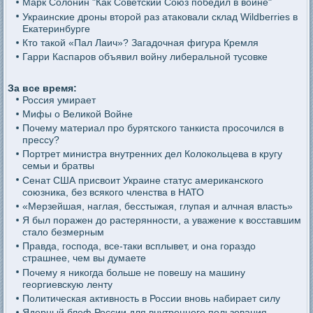
Марк Солонин "Как Советский Союз победил в войне"
Украинские дроны второй раз атаковали склад Wildberries в
Екатеринбурге
Кто такой «Пал Лаич»? Загадочная фигура Кремля
Гарри Каспаров объявил войну либеральной тусовке
За все время:
Россия умирает
Мифы о Великой Войне
Почему материал про бурятского танкиста просочился в
прессу?
Портрет министра внутренних дел Колокольцева в кругу
семьи и братвы
Сенат США присвоит Украине статус американского
союзника, без всякого членства в НАТО
«Мерзейшая, наглая, бесстыжая, глупая и алчная власть»
Я был поражен до растерянности, а уважение к восставшим
стало безмерным
Правда, господа, все-таки всплывет, и она гораздо
страшнее, чем вы думаете
Почему я никогда больше не повешу на машину
георгиевскую ленту
Политическая активность в России вновь набирает силу
Ядерный блеф России для внутреннего пользования