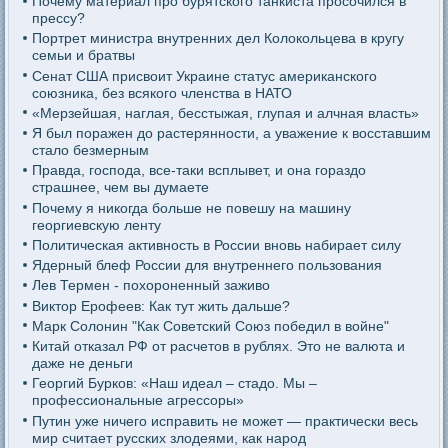
Почему материал про бурятского танкиста просочился в
прессу?
Портрет министра внутренних дел Колокольцева в кругу
семьи и братвы
Сенат США присвоит Украине статус американского
союзника, без всякого членства в НАТО
«Мерзейшая, наглая, бесстыжая, глупая и алчная власть»
Я был поражен до растерянности, а уважение к восставшим
стало безмерным
Правда, господа, все-таки всплывет, и она гораздо
страшнее, чем вы думаете
Почему я никогда больше не повешу на машину
георгиевскую ленту
Политическая активность в России вновь набирает силу
Ядерный блеф России для внутреннего пользования
Лев Термен - похороненный заживо
Виктор Ерофеев: Как тут жить дальше?
Марк Солонин "Как Советский Союз победил в войне"
Китай отказал РФ от расчетов в рублях. Это не валюта и
даже не деньги
Георгий Бурков: «Наш идеал – стадо. Мы –
профессиональные агрессоры»
Путин уже ничего исправить не может — практически весь
мир считает русских злодеями, как народ