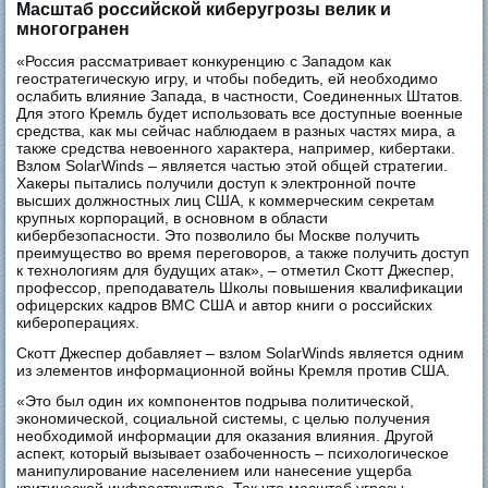
Масштаб российской киберугрозы велик и
многогранен
«Россия рассматривает конкуренцию c Западом как
геостратегическую игру, и чтобы победить, ей необходимо
ослабить влияние Запада, в частности, Соединенных Штатов.
Для этого Кремль будет использовать все доступные военные
средства, как мы сейчас наблюдаем в разных частях мира, а
также средства невоенного характера, например, кибертаки.
Взлом SolarWinds – является частью этой общей стратегии.
Хакеры пытались получили доступ к электронной почте
высших должностных лиц США, к коммерческим секретам
крупных корпораций, в основном в области
кибербезопасности. Это позволило бы Москве получить
преимущество во время переговоров, а также получить доступ
к технологиям для будущих атак», – отметил Скотт Джеспер,
профессор, преподаватель Школы повышения квалификации
офицерских кадров ВМС США и автор книги о российских
кибероперациях.
Скотт Джеспер добавляет – взлом SolarWinds является одним
из элементов информационной войны Кремля против США.
«Это был один их компонентов подрыва политической,
экономической, социальной системы, с целью получения
необходимой информации для оказания влияния. Другой
аспект, который вызывает озабоченность – психологическое
манипулирование населением или нанесение ущерба