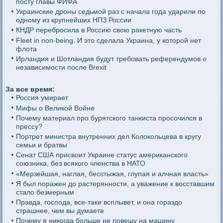
посту главы ФИФА
Украинские дроны седьмой раз с начала года ударили по
одному из крупнейших НПЗ России
КНДР перебросила в Россию свою ракетную часть
Fleet in non-being. И это сделала Украина, у которой нет
флота
Ирландия и Шотландия будут требовать референдумов о
независимости после Brexit
За все время:
Россия умирает
Мифы о Великой Войне
Почему материал про бурятского танкиста просочился в
прессу?
Портрет министра внутренних дел Колокольцева в кругу
семьи и братвы
Сенат США присвоит Украине статус американского
союзника, без всякого членства в НАТО
«Мерзейшая, наглая, бесстыжая, глупая и алчная власть»
Я был поражен до растерянности, а уважение к восставшим
стало безмерным
Правда, господа, все-таки всплывет, и она гораздо
страшнее, чем вы думаете
Почему я никогда больше не повешу на машину