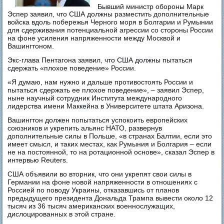
Бывший министр обороны Марк
Эспер заявил, что США должны разместить дополнительные
войска вдоль побережья Черного моря в Болгарии и Румынии
для сдерживания потенциальной агрессии со стороны России
на фоне усиления напряженности между Москвой и
Вашингтоном.
Экс-глава Пентагона заявил, что США должны пытаться
сдержать «плохое поведение» России.
«Я думаю, нам нужно и дальше противостоять России и
пытаться сдержать ее плохое поведение», – заявил Эспер,
ныне научный сотрудник Института международного
лидерства имени Маккейна в Университете штата Аризона.
Вашингтон должен попытаться успокоить европейских
союзников и укрепить альянс НАТО, развернув
дополнительные силы в Польше, «в странах Балтии, если это
имеет смысл, и таких местах, как Румыния и Болгария – если
не на постоянной, то на ротационной основе», сказал Эспер в
интервью Reuters.
США объявили во вторник, что они укрепят свои силы в
Германии на фоне новой напряженности в отношениях с
Россией по поводу Украины, отказавшись от планов
предыдущего президента Дональда Трампа вывести около 12
тысяч из 36 тысяч американских военнослужащих,
дислоцированных в этой стране.