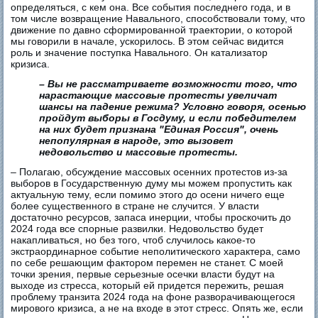
определяться, с кем она. Все события последнего года, и в
том числе возвращение Навального, способствовали тому, что
движение по давно сформированной траектории, о которой
мы говорили в начале, ускорилось. В этом сейчас видится
роль и значение поступка Навального. Он катализатор
кризиса.
– Вы не рассматриваете возможности того, что
нарастающие массовые протесты увеличат
шансы на падение режима? Условно говоря, осенью
пройдут выборы в Госдуму, и если победителем
на них будет признана "Единая Россия", очень
непопулярная в народе, это вызовет
недовольство и массовые протесты.
– Полагаю, обсуждение массовых осенних протестов из-за
выборов в Государственную думу мы можем пропустить как
актуальную тему, если помимо этого до осени ничего еще
более существенного в стране не случится. У власти
достаточно ресурсов, запаса инерции, чтобы проскочить до
2024 года все спорные развилки. Недовольство будет
накапливаться, но без того, чтоб случилось какое-то
экстраординарное событие неполитического характера, само
по себе решающим фактором перемен не станет. С моей
точки зрения, первые серьезные осечки власти будут на
выходе из стресса, который ей придется пережить, решая
проблему транзита 2024 года на фоне разворачивающегося
мирового кризиса, а не на входе в этот стресс. Опять же, если