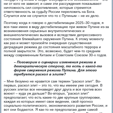
ни от кого не зависит, и сами эти рассуждения показывают
ничтожность сил сопротивления, которые стремятся
ответственность за судьбу России переложить на Бога.
Случится или не случится что-то с Путиным – не их дело.
Поэтому когда я говорю о дестабилизации 2025–30 годов, я
все-таки имею в виду дестабилизацию при живом Путине из-за
возникновения серьезных внутриполитических и
внешнеполитических вызовов и вследствие депрессивного
состояния ближайшего окружения Путина. К этому моменту
как раз и может произойти очередная существенная
деградация режима до состояния масштабного террора и
полной закрытости. Это, возможно, будет чем-то средним
между современным Китаем и Советским Союзом 30-х годов.
– Поговорим о сценарии изменения режима в
демократическую сторону, то есть о какой-то
форме свержения режима Путина. Для этого
требуется раскол в элите?
– Мне безумно не нравится сам термин "раскол элит". Во-
первых, раскол элит – это то, что мы имеем уже сегодня. В
русских элитах все ненавидят друг друга и все против всех
воюют – куда уж дальше? Во-вторых, "раскол элит"
предполагает, что есть какие-то две крупные группировки,
каждая из которых имеет свое видение, свой прогноз
социально-политического, экономического развития России, и
вот они бодаются. Я как-то не предполагаю даже самой