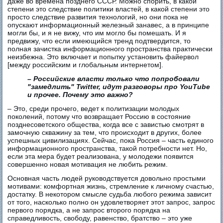
даже во времена позднего СССР. Можно спорить, в какой
степени это следствие политики властей, в какой степени это
просто следствие развития технологий, но они пока не
опускают информационный железный занавес, а в принципе
могли бы, и я не вижу, что им могло бы помешать. И я
предвижу, что если имеющийся тренд подтвердится, то
полная зачистка информационного пространства практически
неизбежна. Это включает и попытку установить файервол
[между российским и глобальным интернетом].
– Российские власти только что попробовали
"замедлить" Twitter, идут разговоры про YouTube
и прочее. Почему это важно?
– Это, среди прочего, ведет к политизации молодых
поколений, потому что возвращает Россию в состояние
позднесоветского общества, когда все с завистью смотрят в
замочную скважину за тем, что происходит в других, более
успешных цивилизациях. Сейчас, пока Россия – часть единого
информационного пространства, такой потребности нет. Но,
если эта мера будет реализована, у молодежи появится
совершенно новая мотивация не любить режим.
Основная часть людей руководствуется довольно простыми
мотивами: комфортная жизнь, стремление к личному счастью,
достатку. В некотором смысле судьба любого режима зависит
от того, насколько полно он удовлетворяет этот запрос, запрос
первого порядка, а не запрос второго порядка на
справедливость, свободу, равенство, братство – это уже