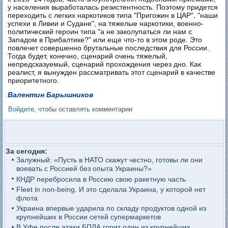
у населения выработалась резистентность. Поэтому придется
переходить с легких наркотиков типа "Пригожин в ЦАР", "наши
успехи в Ливии и Судане", на тяжелые наркотики, военно-
политический героин типа "а не заколупаться ли нам с
Западом в Прибалтике?" или еще что-то в этом роде. Это
повлечет совершенно брутальные последствия для России.
Тогда будет, конечно, сценарий очень тяжелый,
непредсказуемый, сценарий прохождения через дно. Как
реалист, я вынужден рассматривать этот сценарий в качестве
приоритетного.
Валентин Барышников
Войдите
, чтобы оставлять комментарии
За сегодня:
Залужный: «Пусть в НАТО скажут честно, готовы ли они
воевать с Россией без опыта Украины?»
КНДР перебросила в Россию свою ракетную часть
Fleet in non-being. И это сделала Украина, у которой нет
флота
Украина впервые ударила по складу продуктов одной из
крупнейших в России сетей супермаркетов
В Уфе после атаки БПЛА горит один из крупнейших