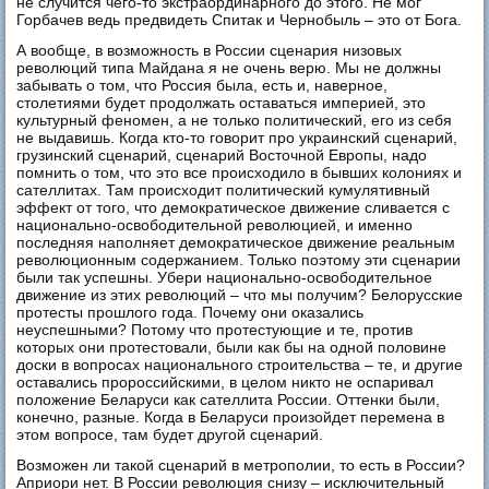
не случится чего-то экстраординарного до этого. Не мог
Горбачев ведь предвидеть Спитак и Чернобыль – это от Бога.
А вообще, в возможность в России сценария низовых
революций типа Майдана я не очень верю. Мы не должны
забывать о том, что Россия была, есть и, наверное,
столетиями будет продолжать оставаться империей, это
культурный феномен, а не только политический, его из себя
не выдавишь. Когда кто-то говорит про украинский сценарий,
грузинский сценарий, сценарий Восточной Европы, надо
помнить о том, что это все происходило в бывших колониях и
сателлитах. Там происходит политический кумулятивный
эффект от того, что демократическое движение сливается с
национально-освободительной революцией, и именно
последняя наполняет демократическое движение реальным
революционным содержанием. Только поэтому эти сценарии
были так успешны. Убери национально-освободительное
движение из этих революций – что мы получим? Белорусские
протесты прошлого года. Почему они оказались
неуспешными? Потому что протестующие и те, против
которых они протестовали, были как бы на одной половине
доски в вопросах национального строительства – те, и другие
оставались пророссийскими, в целом никто не оспаривал
положение Беларуси как сателлита России. Оттенки были,
конечно, разные. Когда в Беларуси произойдет перемена в
этом вопросе, там будет другой сценарий.
Возможен ли такой сценарий в метрополии, то есть в России?
Априори нет. В России революция снизу – исключительный