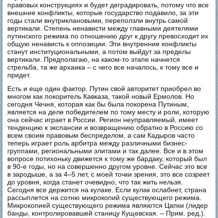
правовых конструкциях и будет деградировать, потому что все
внешние конфликты, которые государство подавило, за эти
годы стали внутриклановыми, переползли внутрь самой
вертикали. Степень ненависти между главными деятелями
путинского режима по отношению друг к другу превосходит их
общую ненависть к оппозиции. Эти внутренние конфликты
станут институциональными, а потом выйдут за пределы
вертикали. Предполагаю, на каком-то этапе начнется
стрельба, та же архаика – с чего все началось, к тому все и
придет.
Есть и еще один фактор. Путин свой авторитет приобрел во
многом как покоритель Кавказа, такой новый Ермолов. Но
сегодня Чечня, которая как бы была покорена Путиным,
является на деле победителем по тому месту и роли, которую
она сейчас играет в России. Регион неуправляемый, имеет
тенденцию к экспансии и возвращению обратно в Россию со
всем своим правовым беспределом, а сам Кадыров часто
теперь играет роль арбитра между различными бизнес-
группами, региональными элитами и так далее. Все и в этом
вопросе потихоньку движется к тому же бардаку, который был
в 90-е годы, но на совершенно другом уровне. Сейчас это все
в зародыше, а за 4–5 лет, с моей точки зрения, это все созреет
до уровня, когда станет очевидно, что так жить нельзя.
Сегодня все держится на кулаке. Если кулак ослабнет, страна
рассыплется на сотню микрокопий существующего режима.
Микрокопией существующего режима являются Цапки (лидер
банды, контролировавшей станицу Кущевская. – Прим. ред.).