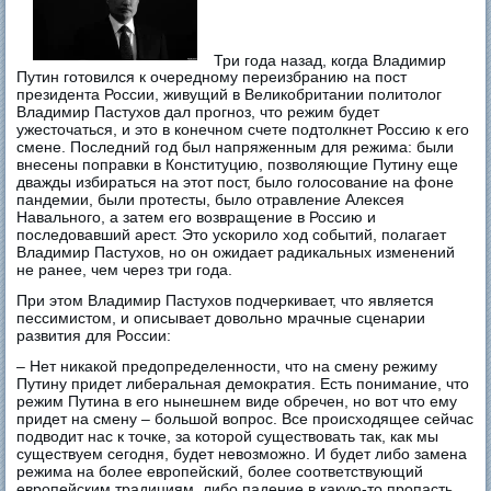
Три года назад, когда Владимир
Путин готовился к очередному переизбранию на пост
президента России, живущий в Великобритании политолог
Владимир Пастухов дал прогноз, что режим будет
ужесточаться, и это в конечном счете подтолкнет Россию к его
смене. Последний год был напряженным для режима: были
внесены поправки в Конституцию, позволяющие Путину еще
дважды избираться на этот пост, было голосование на фоне
пандемии, были протесты, было отравление Алексея
Навального, а затем его возвращение в Россию и
последовавший арест. Это ускорило ход событий, полагает
Владимир Пастухов, но он ожидает радикальных изменений
не ранее, чем через три года.
При этом Владимир Пастухов подчеркивает, что является
пессимистом, и описывает довольно мрачные сценарии
развития для России:
– Нет никакой предопределенности, что на смену режиму
Путину придет либеральная демократия. Есть понимание, что
режим Путина в его нынешнем виде обречен, но вот что ему
придет на смену – большой вопрос. Все происходящее сейчас
подводит нас к точке, за которой существовать так, как мы
существуем сегодня, будет невозможно. И будет либо замена
режима на более европейский, более соответствующий
европейским традициям, либо падение в какую-то пропасть,