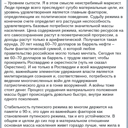
– Уровнем сытости. Я в этом смысле неистребимый марксист.
Люди прежде всего преследуют сугубо материальные цели, их
уровень удовлетворения является главным фактором,
определяющим их политическое поведение. Судьбу режима в
конечном счете определит его растущая неспособность
удовлетворять базовые потребности значительной массы
населения. Цена содержания режима, количество ресурсов на
его самосохранение растут в геометрической прогрессии, а
доходы растут только в арифметической. Получается такая
ерунда, 20 лет назад 60–70 долларов за баррель нефти –
были фантастической суммой, о которой любое
правительство российское могло только мечтать. Сегодня тех
же 60–70 долларов за баррель с трудом хватает, чтобы
прокормить Росгвардию и окрестности (чуть не сказал
Окрестино). И не только в Росгвардии и всей жандармерии
дело, важнейшим элементом удержания власти является
милитаризация сознания и, соответственно, потребность в
ведении многочисленных войн для поддержания
патриотического духа и в гонке вооружений. А войны тоже
стоят денег. Процесс ухудшения материального положения
массы будет происходить довольно быстро, внутри жизни
одного поколения.
Стабильность путинского режима во многом держится на
памяти о 90-х, это один из важнейших факторов как
становления путинского режима, так и его устойчивости. В
общем и целом до сих пор в материальном отношении
основная масса населения живет гораздо лучше, чем жила в