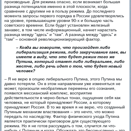
производные. Для режима опасно, если возникает большая
разница потенциалов именно в этой плоскости, когда
сравнение с другими не в пользу режима. До последнего
момента запросы первого порядка в России удовлетворялись
на уровне, превышающем уровни 90-х и большую часть
советского времени. Если будет установлен железный
занавес, в том числе информационный, начнет нарастать
разница между "здесь" и "там". А разница между "здесь" и
"там" – основной революционизирующий фактор.
– Когда вы говорите, что произойдет либо
либерализация режима, либо закручивание гаек, вы
имеете в виду, что это будет режим того же
Путина, который станет либо либеральнее, либо
жестче, либо речь идет о том, что будет новый
человек?
– Я не верю в опцию либерального Путина, этого Путина мы
давно потеряли. Он в этом направлении уже изменяться не
может, произошли необратимые перемены его сознания,
появился мессианский комплекс, восприятие
действительности в черно-белых тонах, ощущение себя как
человека, не который принадлежит России, а которому
принадлежит Россия. В то же время я не верю, что созданный
Путиным механизм властвования – это нечто, что можно
передать по наследству. Фактор физического ухода Путина
является практически приговором для существующего
режима. Но я не готов рассуждать о том, случится ли что-
нибудь с Путиным и когда. Обсуждать это бессмысленно – это