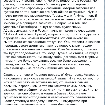
возможности возникновения чего-то подобного в России. Но я
думаю, что можно и нужно более корректно говорить о
серьезной трансформации сознания, которая затронет все
путинские элиты, включая его ближайшее окружение. Нужно
нечто прямо противоположное "расколу элит". Нужен новый
консенсус элит, консенсус вокруг новых ценностей. И такой
консенсус в принципе возможен. Вопрос не в том, что
условные Ротенберги начнут воевать с условными
Абрамовичами, или в России начнется какая-то очередная
"Война Алой и Белой розы", вопрос в том, что и те, и другие в
определенный момент почувствуют, что они ничего не
выигрывают от сохранения статус-кво. Они стареют, а шансов
передать своим детям все нажитое непосильным трудом
становится все меньше и меньше. Хотя бы потому, что если
так будет продолжаться, то, когда Путина не станет, не будет
никакой возможности им между собой договориться мирным
путем и тем более сохранить все, что было выведено на
Запад, так как Запад тут же обнулит все свои условные,
намеками данные гарантии путинским элитам.
Страх этого нового "черного передела" будет воздействовать
на сознание всех слоев путинской элиты. Я не исключаю, что
нож в спину режима воткнет не тот, кто кажется самым
большим европейцем, а тот, кто кажется самым большим
азиатом, что в общем-то выглядит логично с житейской точки
зрения. Так оно обычно в жизни и бывает. Осознание
тупиковости происходящего и невозможности реализовать
наследственную передачу и власти, и имущества при
правовом, политическом и прочем беспределе,