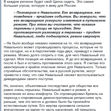
В каждом регионе будет свой Цапок сидеть. Это самая
большая угроза, которую я вижу для России.
– Поговорим о Навальном. Его возвращение, его
поведение – ярчайшее событие. Вы говорили, что
его возвращение ускорило изменения в путинском
режиме. При этом вы считаете, что никакие
перемены с улицы не приходят. Это
противоречит разговору в терминах – придет
Навальный, люди поднимутся, режим свергнут.
– Не было вообще никаких намеков на то, что возвращение
Навального может спровоцировать процессы, которые не то
что сегодня, но и в перспективе года-двух, приведут к смене
режима. Можно долго спорить о том, для чего Навальный это
сделал. Моя позиция не изменилась. И до его возвращения, и
после я был и остаюсь противником этого шага. Я считаю его
авантюрным и крайне опасным лично для Навального. Только
случайные обстоятельства, как в русской рулетке, могут
привести к тому, что сам Навальный сможет воспользоваться
дивидендами своего поступка.
Но, конечно, объективные последствия для общества все
равно очень серьезны. Навальный вывел и режим, и
население из зоны комфорта. Он спровоцировал Кремль на
переход к откровенным демонстративным репрессиям чуть
раньше, чем это могло и должно было бы произойти
естественным путем. Его жертва произвела сильное
впечатление на какую-то часть населения, ей пришлось