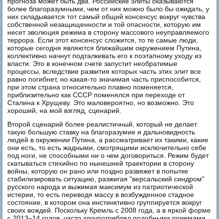
прогноза может быть два. Российские элиты оказываются
более благоразумными, чем от них можно было бы ожидать, у
них складывается тот самый общий консенсус вокруг чувства
собственной незащищенности и той опасности, которую им
несет эволюция режима в сторону массового неуправляемого
террора. Если этот консенсус сложится, то те самые люди,
которые сегодня являются ближайшим окружением Путина,
коллективно начнут подталкивать его к поэтапному уходу из
власти. Это в конечном счете запустит необратимые
процессы, вследствие развития которых часть этих элит все
равно погибнет, но какая-то значимая часть приспособится,
при этом страна относительно плавно поменяется,
приблизительно как СССР поменялся при переходе от
Сталина к Хрущеву. Это маловероятно, но возможно. Это
хороший, на мой взгляд, сценарий.
Второй сценарий более реалистичный, который не делает
такую большую ставку на благоразумие и дальновидность
людей в окружении Путина, а рассматривает их такими, какие
они есть, то есть жадными, смотрящими исключительно себе
под ноги, не способными ни о чем договориться. Режим будет
скатываться стихийно по нынешней траектории в сторону
войны, которую он рано или поздно развяжет в попытке
стабилизировать ситуацию, разжигая "версальский синдром"
русского народа и выжимая максимум из патриотической
истерии, то есть переводя массу в возбужденное стадное
состояние, в котором она инстинктивно группируется вокруг
своих вождей. Поскольку Кремль с 2008 года, а в яркой форме
с 2013–14 годов, часто злоупотреблял подобными приемами,