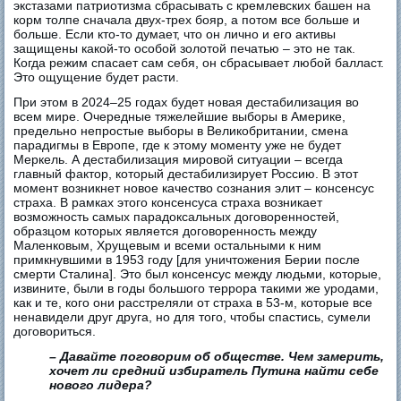
экстазами патриотизма сбрасывать с кремлевских башен на
корм толпе сначала двух-трех бояр, а потом все больше и
больше. Если кто-то думает, что он лично и его активы
защищены какой-то особой золотой печатью – это не так.
Когда режим спасает сам себя, он сбрасывает любой балласт.
Это ощущение будет расти.
При этом в 2024–25 годах будет новая дестабилизация во
всем мире. Очередные тяжелейшие выборы в Америке,
предельно непростые выборы в Великобритании, смена
парадигмы в Европе, где к этому моменту уже не будет
Меркель. А дестабилизация мировой ситуации – всегда
главный фактор, который дестабилизирует Россию. В этот
момент возникнет новое качество сознания элит – консенсус
страха. В рамках этого консенсуса страха возникает
возможность самых парадоксальных договоренностей,
образцом которых является договоренность между
Маленковым, Хрущевым и всеми остальными к ним
примкнувшими в 1953 году [для уничтожения Берии после
смерти Сталина]. Это был консенсус между людьми, которые,
извините, были в годы большого террора такими же уродами,
как и те, кого они расстреляли от страха в 53-м, которые все
ненавидели друг друга, но для того, чтобы спастись, сумели
договориться.
– Давайте поговорим об обществе. Чем замерить,
хочет ли средний избиратель Путина найти себе
нового лидера?