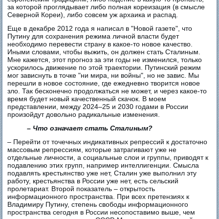
за которой проглядывает либо полная кореизация (в смысле
Северной Кореи), либо совсем уж архаика и распад.
Еще в декабре 2012 года я написал в "Новой газете", что
Путину для сохранения режима личной власти будет
необходимо перевести страну в какое-то новое качество.
Иными словами, чтобы выжить, он должен стать Сталиным.
Мне кажется, этот прогноз за эти годы не изменился, только
ускорилось движение по этой траектории. Путинский режим
мог зависнуть в точке "ни мира, ни войны", но не завис. Мы
перешли в новое состояние, где ежедневно творится новое
зло. Так бесконечно продолжаться не может, и через какое-то
время будет новый качественный скачок. В моем
представлении, между 2024–25 и 2030 годами в России
произойдут довольно радикальные изменения.
– Что означает стать Сталиным?
– Перейти от точечных индикативных репрессий к достаточно
массовым репрессиям, которые затрагивают уже не
отдельные личности, а социальные слои и группы, приводят к
подавлению этих групп, например интеллигенции. Смысла
подавлять крестьянство уже нет, Сталин уже выполнил эту
работу, крестьянства в России уже нет, есть сельский
пролетариат. Второй показатель – открытость
информационного пространства. При всех претензиях к
Владимиру Путину, степень свободы информационного
пространства сегодня в России несопоставимо выше, чем