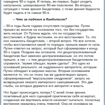
середине 90-х годов. И теперь, во-первых, будет уходить
напуганное, шокированное 90-ми поколение. Во-вторых,
ситуация с точки зрения бандитизма, с точки зрения бедности
будет падать в те самые 90-е.
– Что за падение в бандитизм?
– 90-е годы были годами отсутствия государства. Путин
пришел во многом на осознании того, что без государства
жить нельзя. От Путина ждали, что он государство
восстановит, и будем честными, он его восстановил. То, что
оно оказалось бандитским, – второй вопрос. Но все хотели,
чтобы восстановился какой-то порядок, пришла какая-то сила.
Путин ответил на запрос, который был сформирован к концу
90-х годов. Позднее мы осознали, что децентрализованный
бандитизм был заменен централизованным, но это потом
пришло, а так – с тем децентрализованным бандитизмом он
справился, "мужик обещал, мужик сделал". Это одно из
оснований реального, не надуманного авторитета, которым
Путин обладает в широких массах. Вторым основанием
является то, что он точно так же удовлетворил запрос,
сформированный "версальским синдромом", запрос на
возвращение некоего имперского самоуважения. Это две
глыбы, на которых держится его авторитет и власть.
Что будет происходить теперь? С моей точки зрения,
позитивный для него сценарий практически себя исчерпал,
созданная им вертикаль власти начинает сыпаться, поскольку
внутренне оказалась очень тяжелой. Она не основана на