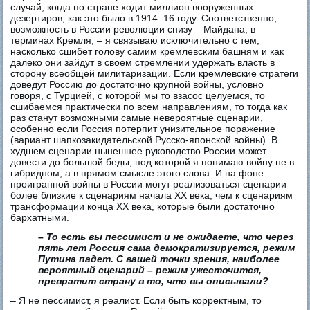
случай, когда по стране ходит миллион вооруженных
дезертиров, как это было в 1914–16 году. Соответственно,
возможность в России революции снизу – Майдана, в
терминах Кремля, – я связываю исключительно с тем,
насколько сшибет голову самим кремлевским башням и как
далеко они зайдут в своем стремлении удержать власть в
сторону всеобщей милитаризации. Если кремлевские стратеги
доведут Россию до достаточно крупной войны, условно
говоря, с Турцией, с которой мы то взасос целуемся, то
сшибаемся практически по всем направлениям, то тогда как
раз станут возможными самые невероятные сценарии,
особенно если Россия потерпит унизительное поражение
(вариант шапкозакидательской Русско-японской войны). В
худшем сценарии нынешнее руководство России может
довести до большой беды, под которой я понимаю войну не в
гибридном, а в прямом смысле этого слова. И на фоне
проигранной войны в России могут реализоваться сценарии
более близкие к сценариям начала ХХ века, чем к сценариям
трансформации конца ХХ века, которые были достаточно
бархатными.
– То есть вы пессимист и не ожидаете, что через
пять лет Россия сама демократизируется, режим
Путина падет. С вашей точки зрения, наиболее
вероятный сценарий – режим ужесточится,
превратит страну в то, что вы описывали?
– Я не пессимист, я реалист. Если быть корректным, то