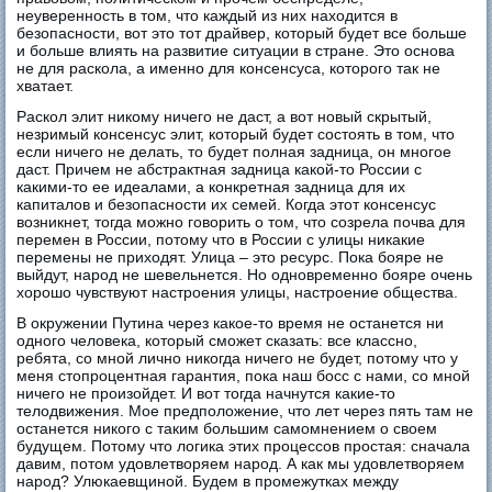
неуверенность в том, что каждый из них находится в
безопасности, вот это тот драйвер, который будет все больше
и больше влиять на развитие ситуации в стране. Это основа
не для раскола, а именно для консенсуса, которого так не
хватает.
Раскол элит никому ничего не даст, а вот новый скрытый,
незримый консенсус элит, который будет состоять в том, что
если ничего не делать, то будет полная задница, он многое
даст. Причем не абстрактная задница какой-то России с
какими-то ее идеалами, а конкретная задница для их
капиталов и безопасности их семей. Когда этот консенсус
возникнет, тогда можно говорить о том, что созрела почва для
перемен в России, потому что в России с улицы никакие
перемены не приходят. Улица – это ресурс. Пока бояре не
выйдут, народ не шевельнется. Но одновременно бояре очень
хорошо чувствуют настроения улицы, настроение общества.
В окружении Путина через какое-то время не останется ни
одного человека, который сможет сказать: все классно,
ребята, со мной лично никогда ничего не будет, потому что у
меня стопроцентная гарантия, пока наш босс с нами, со мной
ничего не произойдет. И вот тогда начнутся какие-то
телодвижения. Мое предположение, что лет через пять там не
останется никого с таким большим самомнением о своем
будущем. Потому что логика этих процессов простая: сначала
давим, потом удовлетворяем народ. А как мы удовлетворяем
народ? Улюкаевщиной. Будем в промежутках между