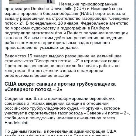
Немецкие природоохранные
организации Deutsche Umwelthilfe (DUH) и Немецкий союз
охраны природы и биоразнообразия (NABU) опротестовали
выдачу разрешения на строительство газопровода "Северный
поток - 2". В понедельник, 18 января, Федеральное агентство
по морскому судоходству и гидрографии в Гамбурге
подтвердило агентствам dpa и Reuters получение апелляции
экологов. В связи с этим действие разрешения на ведение
работ в немецких территориальных водах временно
приостановлено, указывается далее.
Ведомство 15 января выдало разрешение на дальнейшее
строительство "Северного потока - 2" в германских водах.
Прежнее разрешение не позволило бы начать работы до
конца мая. В ответ экологи заявили о намерении
опротестовать решение властей.
США вводят санкции против трубоукладчика
«Северного потока – 2»
Соединенные Штаты проинформировали европейских
союзников о планах введения санкций в отношении
российского трубоукладочного судна «Фортуна», которое
участвует в строительстве газопровода «Северный поток – 2»,
сообщила в понедельник немецкая ежедневная газета
Handelsblatt.
По данным газеты, в понедельник администрация США