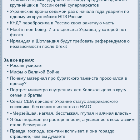
крупнейших в России сетей супермаркетов
Украинские дроны седьмой раз с начала года ударили по
одному из крупнейших НПЗ России
КНДР перебросила в Россию свою ракетную часть
Fleet in non-being. И это сделала Украина, у которой нет
флота
Ирландия и Шотландия будут требовать референдумов о
независимости после Brexit
За все время:
Россия умирает
Мифы о Великой Войне
Почему материал про бурятского танкиста просочился в
прессу?
Портрет министра внутренних дел Колокольцева в кругу
семьи и братвы
Сенат США присвоит Украине статус американского
союзника, без всякого членства в НАТО
«Мерзейшая, наглая, бесстыжая, глупая и алчная власть»
Я был поражен до растерянности, а уважение к восставшим
стало безмерным
Правда, господа, все-таки всплывет, и она гораздо
страшнее, чем вы думаете