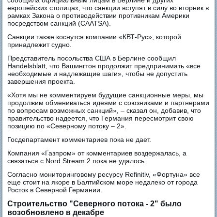
сообщила официальным лицам в Берлине и других
европейских столицах, что санкции вступят в силу во вторник в
рамках Закона о противодействии противникам Америки
посредством санкций (CAATSA).
Санкции также коснутся компании «КВТ-Рус», которой
принадлежит судно.
Представитель посольства США в Берлине сообщил
Handelsblatt, что Вашингтон продолжит предпринимать «все
необходимые и надлежащие шаги», чтобы не допустить
завершения проекта.
«Хотя мы не комментируем будущие санкционные меры, мы
продолжим обмениваться идеями с союзниками и партнерами
по вопросам возможных санкций», – сказал он, добавив, что
правительство надеется, что Германия пересмотрит свою
позицию по «Северному потоку – 2».
Госдепартамент комментариев пока не дает.
Компания «Газпром» от комментариев воздержалась, а
связаться с Nord Stream 2 пока не удалось.
Согласно мониторинговому ресурсу Refinitiv, «Фортуна» все
еще стоит на якоре в Балтийском море недалеко от города
Росток в Северной Германии.
Строительство "Северного потока - 2" было
возобновлено в декабре