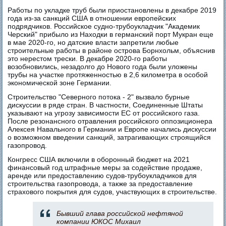
Работы по укладке труб были приостановлены в декабре 2019
года из-за санкций США в отношении европейских
подрядчиков. Российское судно-трубоукладчик "Академик
Черский" прибыло из Находки в германский порт Мукран еще
в мае 2020-го, но датские власти запретили любые
строительные работы в районе острова Борнхольм, объяснив
это нерестом трески. В декабре 2020-го работы
возобновились, незадолго до Нового года были уложены
трубы на участке протяженностью в 2,6 километра в особой
экономической зоне Германии.
Строительство "Северного потока - 2" вызвало бурные
дискуссии в ряде стран. В частности, Соединенные Штаты
указывают на угрозу зависимости ЕС от российского газа.
После резонансного отравления российского оппозиционера
Алексея Навального в Германии и Европе начались дискуссии
о возможном введении санкций, затрагивающих строящийся
газопровод.
Конгресс США включили в оборонный бюджет на 2021
финансовый год штрафные меры за содействие продаже,
аренде или предоставлению судов-трубоукладчиков для
строительства газопровода, а также за предоставление
страхового покрытия для судов, участвующих в строительстве.
Бывший глава российской нефтяной
компании ЮКОС Михаил