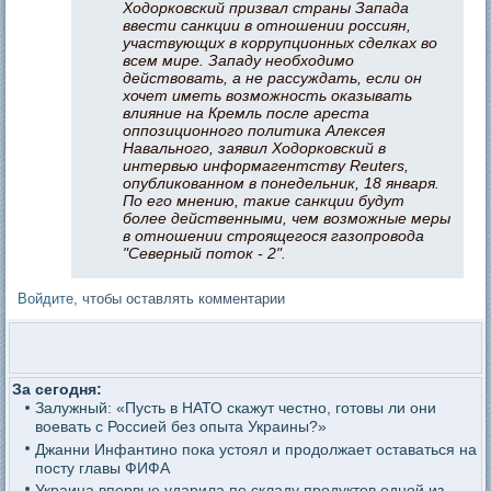
Ходорковский призвал страны Запада
ввести санкции в отношении россиян,
участвующих в коррупционных сделках во
всем мире. Западу необходимо
действовать, а не рассуждать, если он
хочет иметь возможность оказывать
влияние на Кремль после ареста
оппозиционного политика Алексея
Навального, заявил Ходорковский в
интервью информагентству Reuters,
опубликованном в понедельник, 18 января.
По его мнению, такие санкции будут
более действенными, чем возможные меры
в отношении строящегося газопровода
"Северный поток - 2".
Войдите
, чтобы оставлять комментарии
За сегодня:
Залужный: «Пусть в НАТО скажут честно, готовы ли они
воевать с Россией без опыта Украины?»
Джанни Инфантино пока устоял и продолжает оставаться на
посту главы ФИФА
Украина впервые ударила по складу продуктов одной из