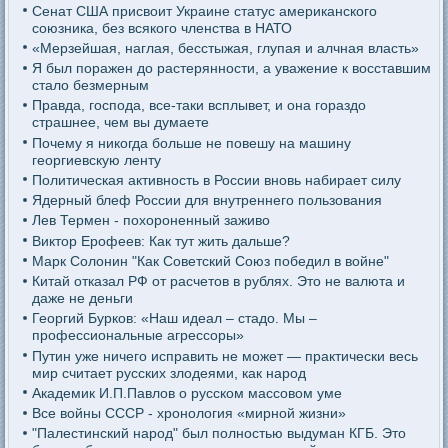
Сенат США присвоит Украине статус американского
союзника, без всякого членства в НАТО
«Мерзейшая, наглая, бесстыжая, глупая и алчная власть»
Я был поражен до растерянности, а уважение к восставшим
стало безмерным
Правда, господа, все-таки всплывет, и она гораздо
страшнее, чем вы думаете
Почему я никогда больше не повешу на машину
георгиевскую ленту
Политическая активность в России вновь набирает силу
Ядерный блеф России для внутреннего пользования
Лев Термен - похороненный заживо
Виктор Ерофеев: Как тут жить дальше?
Марк Солонин "Как Советский Союз победил в войне"
Китай отказал РФ от расчетов в рублях. Это не валюта и
даже не деньги
Георгий Бурков: «Наш идеал – стадо. Мы –
профессиональные агрессоры»
Путин уже ничего исправить не может — практически весь
мир считает русских злодеями, как народ
Академик И.П.Павлов о русском массовом уме
Все войны СССР - хронология «мирной жизни»
"Палестинский народ" был полностью выдуман КГБ. Это