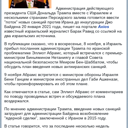
Администрация действующего
президента США Дональда Трампа вместе с Израилем и
несколькими странами Персидского залива готовится ввести
"поток" новых санкций против Ирана до инаугурации Джо
Байдена 20 января 2021 года, пишет на портале
Axios
известный израильский журналист Барак Равид со ссылкой на
два израильских источника.
В публикации сказано, что в воскресенье, 8 ноября, в Израиль
прибыл посланник администрации Трампа по иранской
проблематике Эллиот Абрамс, который встречался с премьер-
министром Биньямином Нетаниягу и главой Совета
национальной безопасности Меиром Бен-Шаббатом, чтобы
обсудить план введения новых антииранских санкций.
9 ноября Абрамс встретится с министром обороны Израиля
Бени Ганцем и министром иностранных дел Габи Ашкенази,
чтобы проинформировать их об этом плане.
Как отмечается в статье, сам Эллиот Абрамс от комментариев
по поводу проводимых встреч и обсуждаемого плана
воздержался.
По мнению администрации Трампа, введение новых санкций
затруднит для администрации Байдена возобновление
"ядерной сделки", заключенной с Ираном в 2015 году.
В статье говорится, что за последние несколько недель