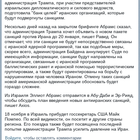
администрация Трампа, при участии представителей
израильских дипломатического и силового ведомств,
подготовила "банк целей" иранских организаций, которые
будут подвергнуты санкциям.
Несколько дней назад на закрытом брифинге Абрамс сказал,
что администрация Трампа хочет объявить о новом пакете
санкций против Ирана до 20 января, пишет Равид. Он
отмечает, что эти санкции не будут непосредственно связаны
с иранской ядерной программой, так как подобные меры,
скорее всего, администрация Байдена аннулирует. Судя по
имеющейся информации, санкции будут направлены на
организации, связанные с иранской программой
баллистических ракет и иранской помощью террористическим
группировкам, а также будут ориентированы на борьбу с
нарушениями прав человека Ираном. Отмену таких санкций
новой американской администрации обосновать будет
гораздо сложнее.
Из Израиля Эллиот Абрамс отправится в Абу-Даби и Эр-Рияд,
чтобы обсудить план введения новых антииранских санкций,
пишет Axios.
18 ноября в Израиль прибудет госсекретарь США Майк
Помпео. По всей видимости, он посетит и другие страны
региона. Его поездка также будет посвящена последней
попытке администрации Трампа усилить давление на Иран.
Войдите
, чтобы оставлять комментарии