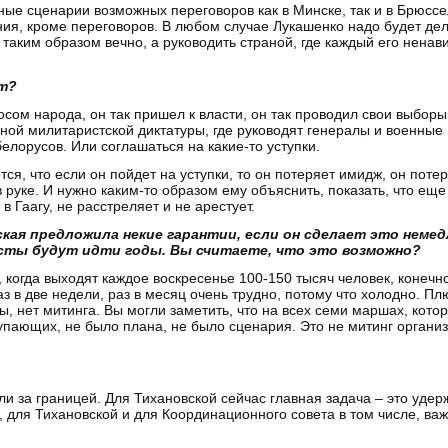
ые сценарии возможных переговоров как в Минске, так и в Брюссел
ния, кроме переговоров. В любом случае Лукашенко надо будет дела
таким образом вечно, а руководить страной, где каждый его ненави
ет?
сом народа, он так пришел к власти, он так проводил свои выборы,
ной милитаристской диктатуры, где руководят генералы и военные К
елорусов. Или соглашаться на какие-то уступки.
ся, что если он пойдет на уступки, то он потеряет имидж, он поте
 руке. И нужно каким-то образом ему объяснить, показать, что еще
 в Гаагу, не расстреляет и не арестует.
кая предложила некие гарантии, если он сделает это немедл
есты будут идти годы. Вы считаете, что это возможно?
, когда выходят каждое воскресенье 100-150 тысяч человек, конечн
з в две недели, раз в месяц очень трудно, потому что холодно. Пл
ны, нет митинга. Вы могли заметить, что на всех семи маршах, кото
упающих, не было плана, не было сценария. Это не митинг организо
и за границей. Для Тихановской сейчас главная задача – это удер
, для Тихановской и для Координационного совета в том числе, ва