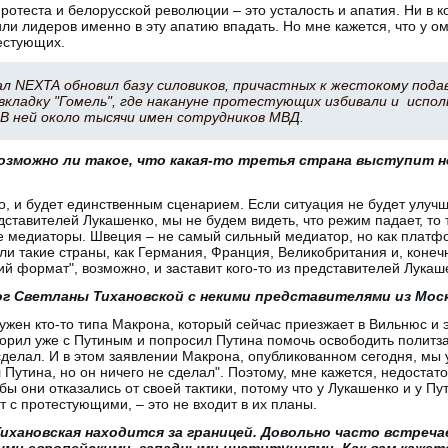
ротеста и белорусской революции – это усталость и апатия. Ни в к
ли лидеров именно в эту апатию впадать. Но мне кажется, что у о
естующих.
л NЕXTA обновил базу силовиков, причастных к жестокому под
вкладку "Гомель", где накануне протестующих избивали и испол
 В ней около тысячи имен сотрудников МВД.
возможно ли такое, что какая-то третья страна выступит 
о, и будет единственным сценарием. Если ситуация не будет улучш
дставителей Лукашенко, мы не будем видеть, что режим падает, то 
е медиаторы. Швеция – не самый сильный медиатор, но как платфо
ли такие страны, как Германия, Франция, Великобритания и, конечн
й формат", возможно, и заставит кого-то из представителей Лукаше
г Светланы Тихановской с некими представителями из Моск
жен кто-то типа Макрона, который сейчас приезжает в Вильнюс и э
орил уже с Путиным и попросил Путина помочь освободить политз
 сделал. И в этом заявлении Макрона, опубликованном сегодня, мы
 Путина, но он ничего не сделал". Поэтому, мне кажется, недостат
бы они отказались от своей тактики, потому что у Лукашенко и у Пу
т с протестующими, – это не входит в их планы.
ихановская находится за границей. Довольно часто встреч
ыми европейскими, западными институциями. Как вам кажетс