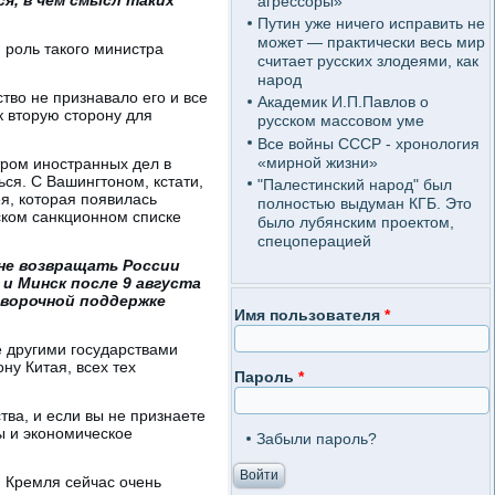
агрессоры»
Путин уже ничего исправить не
может — практически весь мир
 роль такого министра
считает русских злодеями, как
народ
тво не признавало его и все
Академик И.П.Павлов о
к вторую сторону для
русском массовом уме
Все войны СССР - хронология
«мирной жизни»
тром иностранных дел в
ься. С Вашингтоном, кстати,
"Палестинский народ" был
ея, которая появилась
полностью выдуман КГБ. Это
сском санкционном списке
было лубянским проектом,
спецоперацией
 не возвращать России
 и Минск после 9 августа
оворочной поддержке
Имя пользователя
*
 другими государствами
ону Китая, всех тех
Пароль
*
тва, и если вы не признаете
ы и экономическое
Забыли пароль?
я Кремля сейчас очень