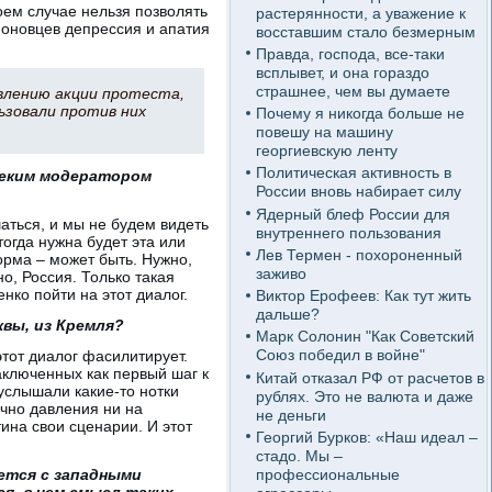
оем случае нельзя позволять
растерянности, а уважение к
моновцев депрессия и апатия
восставшим стало безмерным
Правда, господа, все-таки
всплывет, и она гораздо
страшнее, чем вы думаете
авлению акции протеста,
ьзовали против них
Почему я никогда больше не
повешу на машину
георгиевскую ленту
Политическая активность в
неким модератором
России вновь набирает силу
Ядерный блеф России для
аться, и мы не будем видеть
внутреннего пользования
тогда нужна будет эта или
Лев Термен - похороненный
рма – может быть. Нужно,
заживо
о, Россия. Только такая
нко пойти на этот диалог.
Виктор Ерофеев: Как тут жить
дальше?
вы, из Кремля?
Марк Солонин "Как Советский
Союз победил в войне"
тот диалог фасилитирует.
аключенных как первый шаг к
Китай отказал РФ от расчетов в
 услышали какие-то нотки
рублях. Это не валюта и даже
очно давления ни на
не деньги
тина свои сценарии. И этот
Георгий Бурков: «Наш идеал –
стадо. Мы –
профессиональные
ается с западными
я, в чем смысл таких