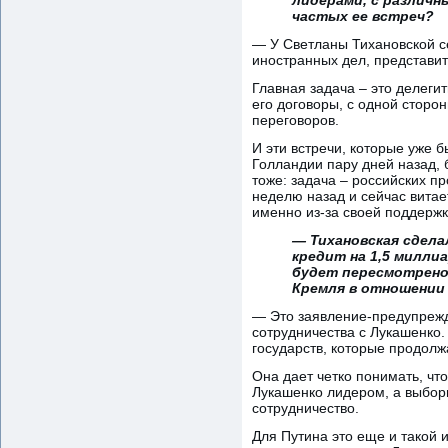
частых ее встреч?
— У Светланы Тихановской се
иностранных дел, представит
Главная задача – это делеги
его договоры, с одной сторо
переговоров.
И эти встречи, которые уже 
Голландии пару дней назад, б
тоже: задача – российских п
неделю назад и сейчас витае
именно из-за своей поддержк
— Тихановская сдела
кредит на 1,5 милли
будет пересмотрено"
Кремля в отношении
— Это заявление-предупрежд
сотрудничества с Лукашенко. 
государств, которые продолж
Она дает четко понимать, что
Лукашенко лидером, а выборы
сотрудничество.
Для Путина это еще и такой 