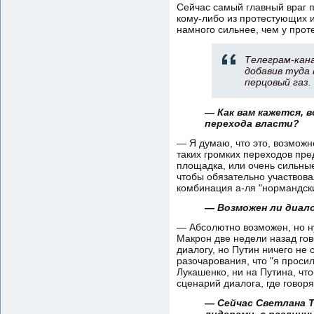
Сейчас самый главный враг п
кому-либо из протестующих и
намного сильнее, чем у прот
Телеграм-кана
добавив туда 
перцовый газ.
— Как вам кажется, 
перехода власти?
— Я думаю, что это, возможн
таких громких переходов пре
площадка, или очень сильны
чтобы обязательно участвова
комбинация а-ля "нормандски
— Возможен ли диало
— Абсолютно возможен, но ну
Макрон две недели назад гов
диалогу, но Путин ничего не
разочарования, что "я просил
Лукашенко, ни на Путина, что
сценарий диалога, где говоря
— Сейчас Светлана Т
лидерами, с различн