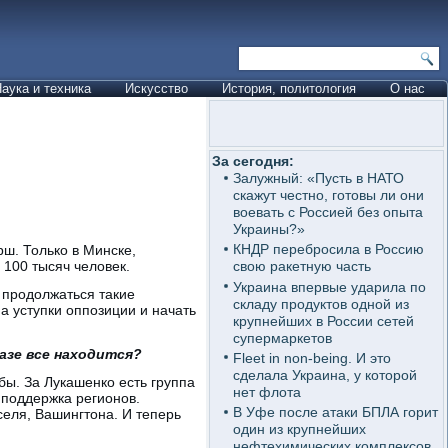
аука и техника
Искусство
История, политология
О нас
За сегодня:
Залужный: «Пусть в НАТО
скажут честно, готовы ли они
воевать с Россией без опыта
Украины?»
КНДР перебросила в Россию
ш. Только в Минске,
 100 тысяч человек.
свою ракетную часть
Украина впервые ударила по
т продолжаться такие
складу продуктов одной из
а уступки оппозиции и начать
крупнейших в России сетей
супермаркетов
фазе все находится?
Fleet in non-being. И это
сделала Украина, у которой
бы. За Лукашенко есть группа
нет флота
 поддержка регионов.
В Уфе после атаки БПЛА горит
еля, Вашингтона. И теперь
один из крупнейших
нефтехимических комплексов