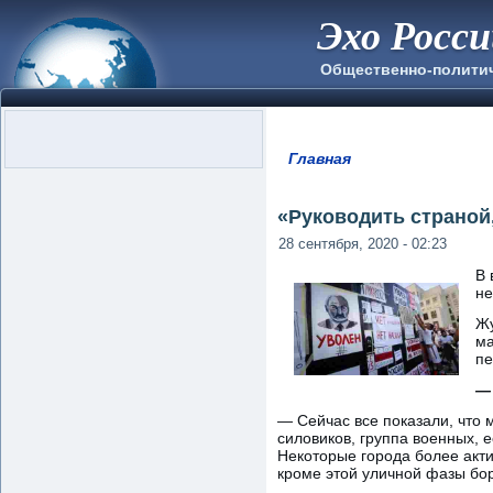
Эхо Росс
Общественно-полити
Главная
Вы здесь
«Руководить страной,
28 сентября, 2020 - 02:23
В 
не
Жу
ма
пе
— 
— Сейчас все показали, что 
силовиков, группа военных, 
Некоторые города более акт
кроме этой уличной фазы бо