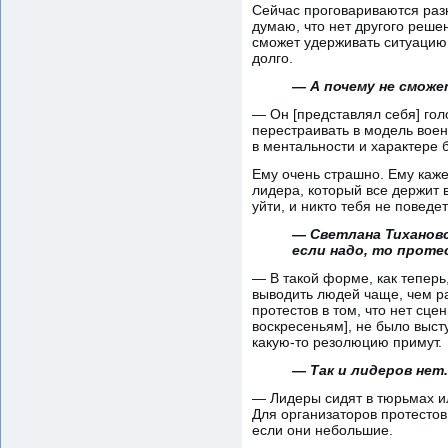
Сейчас проговариваются разн
думаю, что нет другого реше
сможет удерживать ситуацию 
долго.
— А почему не смож
— Он [представлял себя] голо
перестраивать в модель воен
в ментальности и характере б
Ему очень страшно. Ему кажет
лидера, который все держит в
уйти, и никто тебя не поведет
— Светлана Тихановс
если надо, то прот
— В такой форме, как теперь
выводить людей чаще, чем ра
протестов в том, что нет сце
воскресеньям], не было выст
какую-то резолюцию примут.
— Так и лидеров нет.
— Лидеры сидят в тюрьмах ил
Для организаторов протестов
если они небольшие.