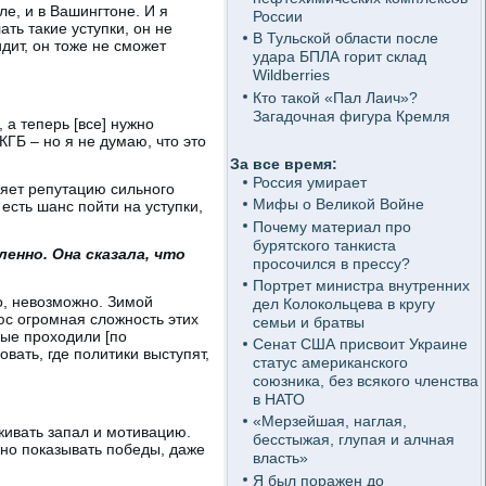
е, и в Вашингтоне. И я
России
ть такие уступки, он не
В Тульской области после
дит, он тоже не сможет
удара БПЛА горит склад
Wildberries
Кто такой «Пал Лаич»?
Загадочная фигура Кремля
 а теперь [все] нужно
ГБ – но я не думаю, что это
За все время:
Россия умирает
ряет репутацию сильного
Мифы о Великой Войне
 есть шанс пойти на уступки,
Почему материал про
бурятского танкиста
енно. Она сказала, что
просочился в прессу?
Портрет министра внутренних
о, невозможно. Зимой
дел Колокольцева в кругу
юс огромная сложность этих
семьи и братвы
рые проходили [по
Сенат США присвоит Украине
вать, где политики выступят,
статус американского
союзника, без всякого членства
в НАТО
«Мерзейшая, наглая,
живать запал и мотивацию.
бесстыжая, глупая и алчная
жно показывать победы, даже
власть»
Я был поражен до