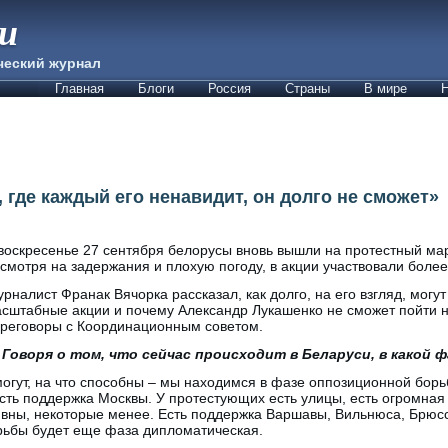
ии
ческий журнал
Главная
Блоги
Россия
Страны
В мире
Н
 где каждый его ненавидит, он долго не сможет»
воскресенье 27 сентября белорусы вновь вышли на протестный мар
смотря на задержания и плохую погоду, в акции участвовали более
рналист Франак Вячорка рассказал, как долго, на его взгляд, могу
сштабные акции и почему Александр Лукашенко не сможет пойти н
реговоры с Координационным советом.
Говоря о том, что сейчас происходит в Беларуси, в какой 
могут, на что способны – мы находимся в фазе оппозиционной борь
есть поддержка Москвы. У протестующих есть улицы, есть огромная
ивны, некоторые менее. Есть поддержка Варшавы, Вильнюса, Брюсс
рьбы будет еще фаза дипломатическая.