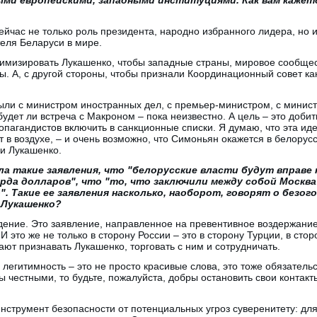
йчас не только роль президента, народно избранного лидера, но и
еля Беларуси в мире.
тимизировать Лукашенко, чтобы западные страны, мировое сообщес
ны. А, с другой стороны, чтобы признали Координационный совет ка
были с министром иностранных дел, с премьер-министром, с минис
удет ли встреча с Макроном – пока неизвестно. А цель – это добит
ропагандистов включить в санкционные списки. Я думаю, что эта ид
т в воздухе, – и очень возможно, что Симоньян окажется в белору
и Лукашенко.
ла такие заявления, что "белорусские власти будут вправе
арда долларов", что "то, что заключили между собой Москва
. Такие ее заявления насколько, наоборот, говорят о безог
 Лукашенко?
ение. Это заявление, направленное на превентивное воздержание
И это же не только в сторону России – это в сторону Турции, в стор
ают признавать Лукашенко, торговать с ним и сотрудничать.
 легитимность – это не просто красивые слова, это тоже обязательс
 честными, то будьте, пожалуйста, добры остановить свои контакт
инструмент безопасности от потенциальных угроз суверенитету: дл