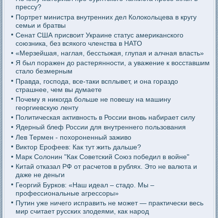
прессу?
Портрет министра внутренних дел Колокольцева в кругу
семьи и братвы
Сенат США присвоит Украине статус американского
союзника, без всякого членства в НАТО
«Мерзейшая, наглая, бесстыжая, глупая и алчная власть»
Я был поражен до растерянности, а уважение к восставшим
стало безмерным
Правда, господа, все-таки всплывет, и она гораздо
страшнее, чем вы думаете
Почему я никогда больше не повешу на машину
георгиевскую ленту
Политическая активность в России вновь набирает силу
Ядерный блеф России для внутреннего пользования
Лев Термен - похороненный заживо
Виктор Ерофеев: Как тут жить дальше?
Марк Солонин "Как Советский Союз победил в войне"
Китай отказал РФ от расчетов в рублях. Это не валюта и
даже не деньги
Георгий Бурков: «Наш идеал – стадо. Мы –
профессиональные агрессоры»
Путин уже ничего исправить не может — практически весь
мир считает русских злодеями, как народ