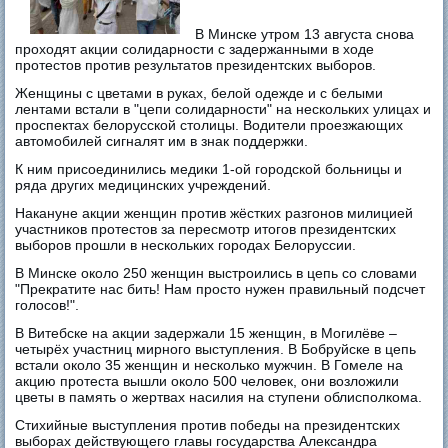
В Минске утром 13 августа снова
проходят акции солидарности с задержанными в ходе
протестов против результатов президентских выборов.
Женщины с цветами в руках, белой одежде и с белыми
лентами встали в "цепи солидарности" на нескольких улицах и
проспектах белорусской столицы. Водители проезжающих
автомобилей сигналят им в знак поддержки.
К ним присоединились медики 1-ой городской больницы и
ряда других медицинских учреждений.
Накануне акции женщин против жёстких разгонов милицией
участников протестов за пересмотр итогов президентских
выборов прошли в нескольких городах Белоруссии.
В Минске около 250 женщин выстроились в цепь со словами
"Прекратите нас бить! Нам просто нужен правильный подсчет
голосов!".
В Витебске на акции задержали 15 женщин, в Могилёве –
четырёх участниц мирного выступления. В Бобруйске в цепь
встали около 35 женщин и несколько мужчин. В Гомеле на
акцию протеста вышли около 500 человек, они возложили
цветы в память о жертвах насилия на ступени облисполкома.
Стихийные выступления против победы на президентских
выборах действующего главы государства Александра