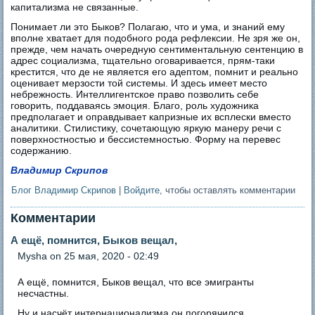
капитализма не связанные.
Понимает ли это Быков? Полагаю, что и ума, и знаний ему
вполне хватает для подобного рода рефлексии. Не зря же он,
прежде, чем начать очередную сентиментальную сентенцию в
адрес социализма, тщательно оговаривается, прям-таки
крестится, что де не является его адептом, помнит и реально
оценивает мерзости той системы. И здесь имеет место
небрежность. Интеллигентское право позволить себе
говорить, поддаваясь эмоция. Благо, роль художника
предполагает и оправдывает капризные их всплески вместо
аналитики. Стилистику, сочетающую яркую манеру речи с
поверхностностью и бессистемностью. Форму на перевес
содержанию.
Владимир Скрипов
Блог Владимир Скрипов
|
Войдите
, чтобы оставлять комментарии
Комментарии
А ещё, помнится, Быков вещал,
Mysha
on 25 мая, 2020 - 02:49
А ещё, помнится, Быков вещал, что все эмигранты
несчастны.
Ну и насчёт интернационализма он погорячился,