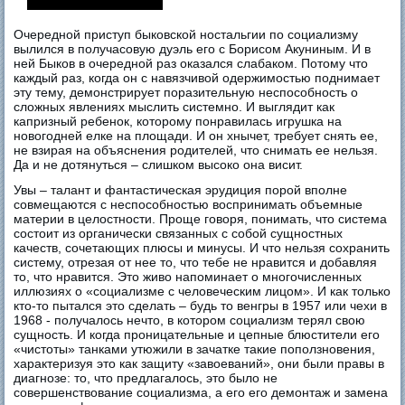
Очередной приступ быковской ностальгии по социализму
вылился в получасовую дуэль его с Борисом Акуниным. И в
ней Быков в очередной раз оказался слабаком. Потому что
каждый раз, когда он с навязчивой одержимостью поднимает
эту тему, демонстрирует поразительную неспособность о
сложных явлениях мыслить системно. И выглядит как
капризный ребенок, которому понравилась игрушка на
новогодней елке на площади. И он хнычет, требует снять ее,
не взирая на объяснения родителей, что снимать ее нельзя.
Да и не дотянуться – слишком высоко она висит.
Увы – талант и фантастическая эрудиция порой вполне
совмещаются с неспособностью воспринимать объемные
материи в целостности. Проще говоря, понимать, что система
состоит из органически связанных с собой сущностных
качеств, сочетающих плюсы и минусы. И что нельзя сохранить
систему, отрезая от нее то, что тебе не нравится и добавляя
то, что нравится. Это живо напоминает о многочисленных
иллюзиях о «социализме с человеческим лицом». И как только
кто-то пытался это сделать – будь то венгры в 1957 или чехи в
1968 - получалось нечто, в котором социализм терял свою
сущность. И когда проницательные и цепные блюстители его
«чистоты» танками утюжили в зачатке такие поползновения,
характеризуя это как защиту «завоеваний», они были правы в
диагнозе: то, что предлагалось, это было не
совершенствование социализма, а его его демонтаж и замена