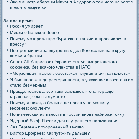
Экс-министр обороны Михаил Федоров о том чего не успел
и на что надеется
За все время:
Россия умирает
Мифы о Великой Войне
Почему материал про бурятского танкиста просочился в
прессу?
Портрет министра внутренних дел Колокольцева в кругу
семьи и братвы
Сенат США присвоит Украине статус американского
союзника, без всякого членства в НАТО
«Мерзейшая, наглая, бесстыжая, глупая и алчная власть»
Я был поражен до растерянности, а уважение к восставшим
стало безмерным
Правда, господа, все-таки всплывет, и она гораздо
страшнее, чем вы думаете
Почему я никогда больше не повешу на машину
георгиевскую ленту
Политическая активность в России вновь набирает силу
Ядерный блеф России для внутреннего пользования
Лев Термен - похороненный заживо
Виктор Ерофеев: Как тут жить дальше?