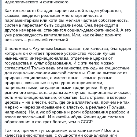
идеологического и физического.
Как только хотя бы один кирпич из этой кладки убирается,
скажем, вводится реальная многопартийность и
парламентаризм или хотя бы мелкая частная собственность,
система перестает быть социализмом. Она переходит в
другое измерение, становится социал-демократической. А это
уже разновидность капитализма. Или, как сейчас принято
называть – рыночной системой.
В полемике с Акуниным Быков назвал три качества, благодаря
которым он считает прежнее устройство России лучше
нынешнего: интернационализм, отделение церкви от
государства и культ образования. И с эти легко можно
согласиться! Только ведь эти качества отнюдь не сущностные
для социально-экономической системы. Они не вытекают из
природы социализма, а имеют иные – самые разные
природы, связанные с культурно-историческими,
национальными, ситуационными традициями. Внутри
рыночного мира есть страны замкнутые, националистические,
есть многонациональные, открытые. Есть страны, в которых
церковь – не в чести, есть, где она влиятельна, причем не так
мерзко – через заигрывание с властью, а реально (Польша,
например). Ну, а уж об уровне и роли образования разброс и
вовсе колоссальный. И в какой-нибудь Финляндии система
образования в сто крат богаче, чем в СССР.
Так что, при чем тут социализм или капитализм? Все это
качества внесистемные, с сущностями социализма или