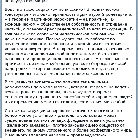
на другую формацию.
Ведь что такое социализм по классике? В политическом
конструктре - это однопартийность и диктатура (пролетариата
– в теории и партийной бюрократии – на практике). В
экономическом – общественная собственность и отрицание
частной, с плановой распределиловкой вместо конкуренции. В
точном смысле слова «социалистическая экономика» - это
даже не экономика. Поскольку экономика работает по
внутренним законам, основным и важнейшим из которых
является конкуренция. В то время, как – напомню, основным
«законом» социалистической политэкономии был «закон
планового и пропорционального развития». Но разве можно
причислять к законам субъективную волю бюрократической
надстройки? Не зря же вместо «экономика» тогда чаще
употреблялся термин «социалистическое хозяйство».
В социальном аспекте – это попытка так или иначе
реализовать идею уравниловки, которая непременно ведет к
всякого рода извращениям, поскольку противоречит
естественному неравенству способностей и характеров людей
и их стремлению мериться силами, состязаться меж собой.
Из этой конструкции совершенно логично и очевидно, что
более-менее устойчиво и длительно социализм может
существовать только при двух фундаментальных условиях:
«железного занавеса», плотно закрывающего общество от
внешнего, по иному устроенного и более эффективного мира.
И мощного аппарата насилия – пропагандистско-