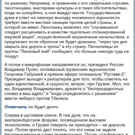
по-разному. Например, в сравнении с его свирепыми слугами,
пехотинцами, мастерами культуры и в таких обстоятельствах,
когда он оскорблен, а они жаждут мести. Государственная
дума в ответ на хамскую выходку иноземного журналиста
требует ввести жесткие санкции против целой страны, в
которой он живет. Пехотинец заявляет, что "случившееся
следует расценивать в качестве тщательно спланированной
мерзкой акции", осуществленной заграничным начальством, и
предлагает, если обратное не будет доказано, "через три дня
закрыть все дороги и тропы" в эту страну. Песнопевцы из
группы "Ласковый май" сообщают, что больше никогда туда не
поедут.
А потом к микрофонам направляется он, президент России
Владимир Путин, оплеванный грузинским журналистом
Георгием Габунией в прямом эфире телеканала "Рустави-2".
Президент выходит к репортерам для того, чтобы ответить на
один-единственный, в сущности, вопрос: про Грузию. Мол, что
вы, Владимир Владимирович, думаете о "беспрецедентных
словах в ваш адрес" и "когда определитесь с решением"
ввести эмбарго против Тбилиси.
Отвечать
он будет долго.
Сперва в шутливом ключе. В том духе, что на
екатеринбургском форуме, посвященном высоким
технологиям, о Грузии говорить не приходится – не доросла
еще. Потом кратко даст понять, что его никак не задели
беспрецедентные слова телеведущего. После, углубившись в