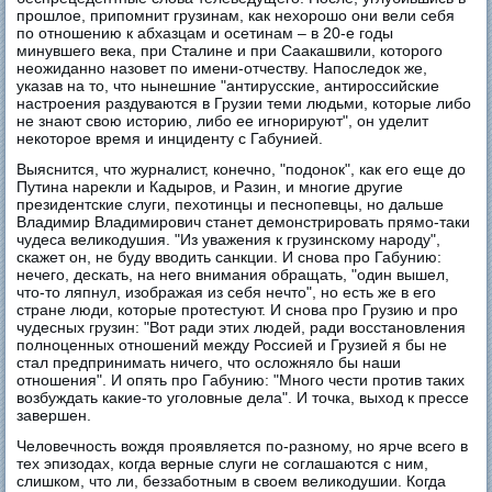
прошлое, припомнит грузинам, как нехорошо они вели себя
по отношению к абхазцам и осетинам – в 20-е годы
минувшего века, при Сталине и при Саакашвили, которого
неожиданно назовет по имени-отчеству. Напоследок же,
указав на то, что нынешние "антирусские, антироссийские
настроения раздуваются в Грузии теми людьми, которые либо
не знают свою историю, либо ее игнорируют", он уделит
некоторое время и инциденту с Габунией.
Выяснится, что журналист, конечно, "подонок", как его еще до
Путина нарекли и Кадыров, и Разин, и многие другие
президентские слуги, пехотинцы и песнопевцы, но дальше
Владимир Владимирович станет демонстрировать прямо-таки
чудеса великодушия. "Из уважения к грузинскому народу",
скажет он, не буду вводить санкции. И снова про Габунию:
нечего, дескать, на него внимания обращать, "один вышел,
что-то ляпнул, изображая из себя нечто", но есть же в его
стране люди, которые протестуют. И снова про Грузию и про
чудесных грузин: "Вот ради этих людей, ради восстановления
полноценных отношений между Россией и Грузией я бы не
стал предпринимать ничего, что осложняло бы наши
отношения". И опять про Габунию: "Много чести против таких
возбуждать какие-то уголовные дела". И точка, выход к прессе
завершен.
Человечность вождя проявляется по-разному, но ярче всего в
тех эпизодах, когда верные слуги не соглашаются с ним,
слишком, что ли, беззаботным в своем великодушии. Когда