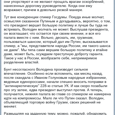
они упорствуют и не желают прощать врагам оскорблений,
нанесенных дорогому руководителю. Когда они ему
возражают, причем в довольно резкой манере.
Тут вне конкуренции спикер Госдумы. Покуда иные молчат,
осмысляя сказанное Путиным и догадываясь, вероятно, о том,
что президент вершит большую политику и лучше бы туда не
встревать, Володин молчать не может. Выслушав президента,
он возглашает, что остается при своем мнении, и вся его
палата вместе с ним. Вольно, дескать, им, грузинам,
пользоваться шансом, который дал им Путин, высказывается
спикер, а "мы, представители народа России, им такого шанса
не даем". Мы типа сами вершим большую политику и втайне
даже, может быть, осуждаем преступную доброту гаранта.
Такое у нас в России, вообразите себе, непримиримое
разделение властей.
Бунт несогласного Володина производит сильное
впечатление. Особенно если вспомнить, как месяц назад,
после скандала с Иваном Голуновым народные избранники,
ведомые единороссами, начали спешно вносить поправки в
"антинаркотическую" 228-ю статью УК. И как скоро позабыли
про эту затею, едва президент выступил против. А теперь,
получается, нижняя палата во главе со спикером не намерена
идти на компромиссы. Мало ли что Путин сказал. Володин,
объявляющий торговую войну Грузии, своих решений не
меняет.
Размышляя на заданную тему, можно, пожалуй, обнаружить