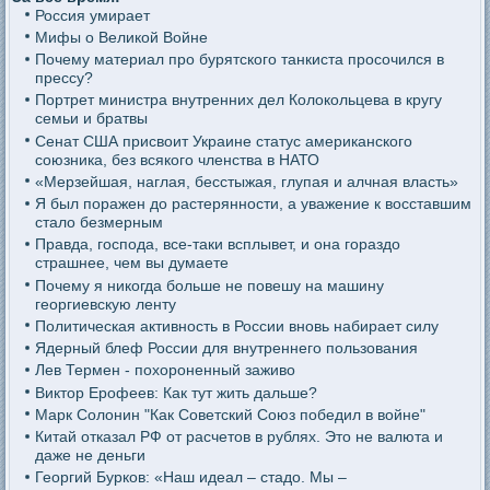
Россия умирает
Мифы о Великой Войне
Почему материал про бурятского танкиста просочился в
прессу?
Портрет министра внутренних дел Колокольцева в кругу
семьи и братвы
Сенат США присвоит Украине статус американского
союзника, без всякого членства в НАТО
«Мерзейшая, наглая, бесстыжая, глупая и алчная власть»
Я был поражен до растерянности, а уважение к восставшим
стало безмерным
Правда, господа, все-таки всплывет, и она гораздо
страшнее, чем вы думаете
Почему я никогда больше не повешу на машину
георгиевскую ленту
Политическая активность в России вновь набирает силу
Ядерный блеф России для внутреннего пользования
Лев Термен - похороненный заживо
Виктор Ерофеев: Как тут жить дальше?
Марк Солонин "Как Советский Союз победил в войне"
Китай отказал РФ от расчетов в рублях. Это не валюта и
даже не деньги
Георгий Бурков: «Наш идеал – стадо. Мы –