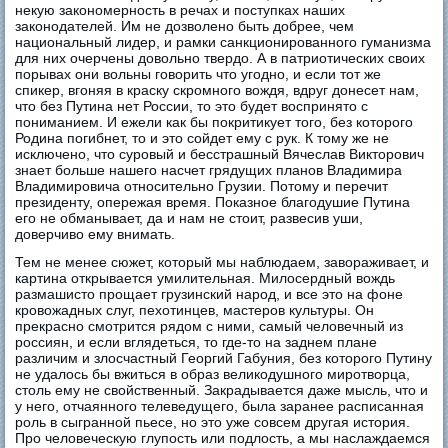
некую закономерность в речах и поступках наших
законодателей. Им не дозволено быть добрее, чем
национальный лидер, и рамки санкционированного гуманизма
для них очерчены довольно твердо. А в патриотических своих
порывах они вольны говорить что угодно, и если тот же
спикер, вгоняя в краску скромного вождя, вдруг донесет нам,
что без Путина нет России, то это будет воспринято с
пониманием. И ежели как бы покритикует того, без которого
Родина погибнет, то и это сойдет ему с рук. К тому же не
исключено, что суровый и бесстрашный Вячеслав Викторович
знает больше нашего насчет грядущих планов Владимира
Владимировича относительно Грузии. Потому и перечит
президенту, опережая время. Показное благодушие Путина
его не обманывает, да и нам не стоит, развесив уши,
доверчиво ему внимать.
Тем не менее сюжет, который мы наблюдаем, завораживает, и
картина открывается умилительная. Милосердный вождь
размашисто прощает грузинский народ, и все это на фоне
кровожадных слуг, пехотинцев, мастеров культуры. Он
прекрасно смотрится рядом с ними, самый человечный из
россиян, и если вглядеться, то где-то на заднем плане
различим и злосчастный Георгий Габуния, без которого Путину
не удалось бы вжиться в образ великодушного миротворца,
столь ему не свойственный. Закрадывается даже мысль, что и
у него, отчаянного телеведущего, была заранее расписанная
роль в сыгранной пьесе, но это уже совсем другая история.
Про человеческую глупость или подлость, а мы наслаждаемся