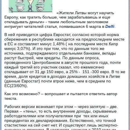
«Жители Литвы могут научить
Европу, как тратить больше, чем зарабатываешь и еще
откладывать деньги» - таким любопытным заголовком
интригует читателей статья, появившаяся 6 марта в
Delfi
.
В ней приводится цифра Евростат, согласно которой норма
сбережения в республике находится на предпоследнем месте
в ЕС и составляет минус 1,48% ( на последнем месте Кипр
минус 3,07%). И это при том, что по данным того же
источника, подтерждаемого отдельными банками, вклады
растут быстрей, чем кредиты. По данным опроса,
проведенного Центробанком в августе прошлого года, почти
каждый третий его участник сказал, что ежемесячно
откладывает от 31 др 150 евро, а 25% - 151 -300 евро. В то же
время, доля кредитов в доходах домашних хозяйств в Литве
(данные Евростат) почти втрое ниже, чем в среднем по
ЕС(23/60%).
Как это возможно? – вопрошает и пытается ответить автор
текста.
Рабочих версии возникает при этом – через запятую – две.
Первая – «тень», то есть внутренние доходы, скрываемые
работодателями или получателями при тех или иных
прецедентах их декларирования. Естественно, что точной
стастистики на сей счет нет. И существуют лишь экспертно-
оценочные прикидки. В частности, начиная с 2010 года их