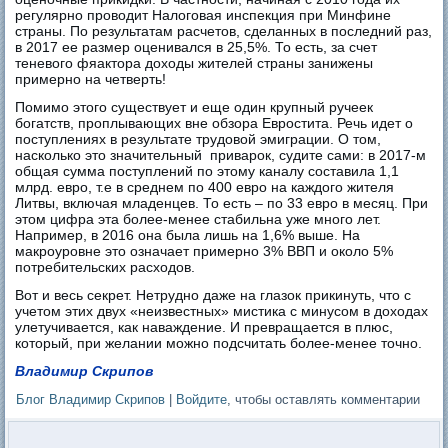
регулярно проводит Налоговая инспекция при Минфине
страны. По результатам расчетов, сделанных в последний раз,
в 2017 ее размер оценивался в 25,5%. То есть, за счет
теневого фяактора доходы жителей страны занижены
примерно на четверть!
Помимо этого существует и еще один крупный ручеек
богатств, проплывающих вне обзора Евростита. Речь идет о
поступлениях в результате трудовой эмиграции. О том,
насколько это значительный приварок, судите сами: в 2017-м
общая сумма поступлений по этому каналу составила 1,1
млрд. евро, т.е в среднем по 400 eвро на каждого жителя
Литвы, включая младенцев. То есть – по 33 евро в месяц. При
этом цифра эта более-менее стабильна уже много лет.
Например, в 2016 она была лишь на 1,6% выше. На
макроуровне это означает примерно 3% ВВП и около 5%
потребительских расходов.
Вот и весь секрет. Нетрудно даже на глазок прикинуть, что с
учетом этих двух «неизвестных» мистика с минусом в доходах
улетучивается, как наваждение. И превращается в плюс,
который, при желании можно подсчитать более-менее точно.
Владимир Скрипов
Блог Владимир Скрипов
|
Войдите
, чтобы оставлять комментарии