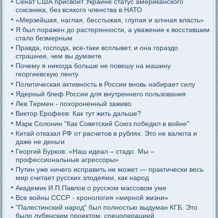
Сенат США присвоит Украине статус американского
союзника, без всякого членства в НАТО
«Мерзейшая, наглая, бесстыжая, глупая и алчная власть»
Я был поражен до растерянности, а уважение к восставшим
стало безмерным
Правда, господа, все-таки всплывет, и она гораздо
страшнее, чем вы думаете
Почему я никогда больше не повешу на машину
георгиевскую ленту
Политическая активность в России вновь набирает силу
Ядерный блеф России для внутреннего пользования
Лев Термен - похороненный заживо
Виктор Ерофеев: Как тут жить дальше?
Марк Солонин "Как Советский Союз победил в войне"
Китай отказал РФ от расчетов в рублях. Это не валюта и
даже не деньги
Георгий Бурков: «Наш идеал – стадо. Мы –
профессиональные агрессоры»
Путин уже ничего исправить не может — практически весь
мир считает русских злодеями, как народ
Академик И.П.Павлов о русском массовом уме
Все войны СССР - хронология «мирной жизни»
"Палестинский народ" был полностью выдуман КГБ. Это
было лубянским проектом, спецоперацией