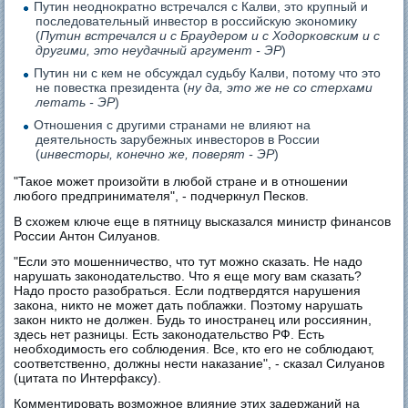
Путин неоднократно встречался с Калви, это крупный и
последовательный инвестор в российскую экономику
(
Путин встречался и с Браудером и с Ходорковским и с
другими, это неудачный аргумент - ЭР
)
Путин ни с кем не обсуждал судьбу Калви, потому что это
не повестка президента (
ну да, это же не со стерхами
летать - ЭР
)
Отношения с другими странами не влияют на
деятельность зарубежных инвесторов в России
(
инвесторы, конечно же, поверят - ЭР
)
"Такое может произойти в любой стране и в отношении
любого предпринимателя", - подчеркнул Песков.
В схожем ключе еще в пятницу высказался министр финансов
России Антон Силуанов.
"Если это мошенничество, что тут можно сказать. Не надо
нарушать законодательство. Что я еще могу вам сказать?
Надо просто разобраться. Если подтвердятся нарушения
закона, никто не может дать поблажки. Поэтому нарушать
закон никто не должен. Будь то иностранец или россиянин,
здесь нет разницы. Есть законодательство РФ. Есть
необходимость его соблюдения. Все, кто его не соблюдают,
соответственно, должны нести наказание", - сказал Силуанов
(цитата по Интерфаксу).
Комментировать возможное влияние этих задержаний на