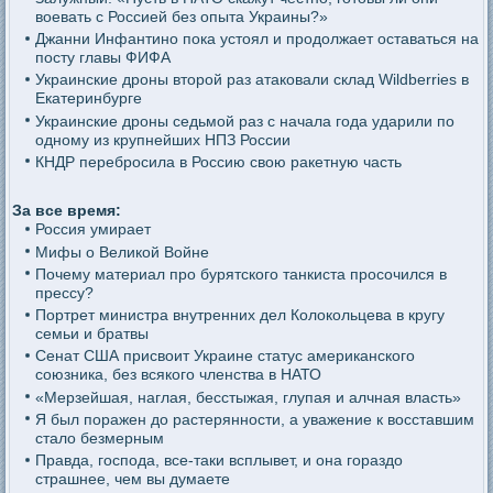
воевать с Россией без опыта Украины?»
Джанни Инфантино пока устоял и продолжает оставаться на
посту главы ФИФА
Украинские дроны второй раз атаковали склад Wildberries в
Екатеринбурге
Украинские дроны седьмой раз с начала года ударили по
одному из крупнейших НПЗ России
КНДР перебросила в Россию свою ракетную часть
За все время:
Россия умирает
Мифы о Великой Войне
Почему материал про бурятского танкиста просочился в
прессу?
Портрет министра внутренних дел Колокольцева в кругу
семьи и братвы
Сенат США присвоит Украине статус американского
союзника, без всякого членства в НАТО
«Мерзейшая, наглая, бесстыжая, глупая и алчная власть»
Я был поражен до растерянности, а уважение к восставшим
стало безмерным
Правда, господа, все-таки всплывет, и она гораздо
страшнее, чем вы думаете