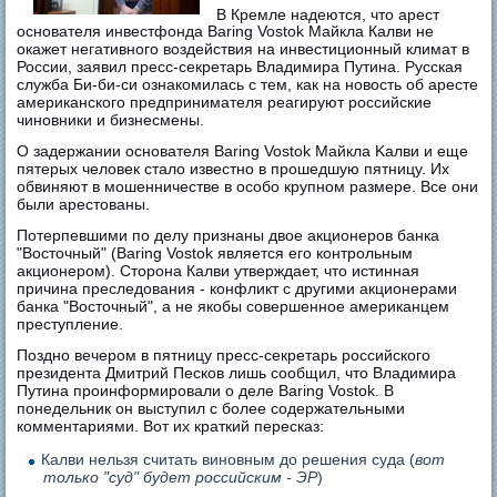
В Кремле надеются, что арест
основателя инвестфонда Baring Vostok Майкла Калви не
окажет негативного воздействия на инвестиционный климат в
России, заявил пресс-секретарь Владимира Путина. Русская
служба Би-би-си ознакомилась с тем, как на новость об аресте
американского предпринимателя реагируют российские
чиновники и бизнесмены.
О задержании основателя Baring Vostok Майкла Kалви и еще
пятерых человек стало известно в прошедшую пятницу. Их
обвиняют в мошенничестве в особо крупном размере. Все они
были арестованы.
Потерпевшими по делу признаны двое акционеров банка
"Восточный" (Baring Vostok является его контрольным
акционером). Сторона Калви утверждает, что истинная
причина преследования - конфликт с другими акционерами
банка "Восточный", а не якобы совершенное американцем
преступление.
Поздно вечером в пятницу пресс-секретарь российского
президента Дмитрий Песков лишь сообщил, что Владимира
Путина проинформировали о деле Baring Vostok. В
понедельник он выступил с более содержательными
комментариями. Вот их краткий пересказ:
Калви нельзя считать виновным до решения суда (
вот
только "суд" будет российским - ЭР
)