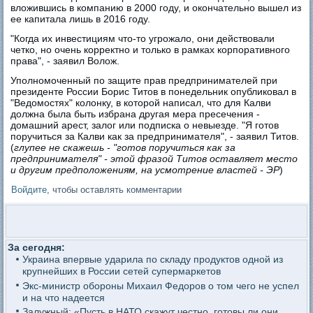
вложившись в компанию в 2000 году, и окончательно вышел из
ее капитала лишь в 2016 году.
"Когда их инвестициям что-то угрожало, они действовали
четко, но очень корректно и только в рамках корпоративного
права", - заявил Волож.
Уполномоченный по защите прав предпринимателей при
президенте России Борис Титов в понедельник опубликовал в
"Ведомостях" колонку, в которой написал, что для Калви
должна была быть избрана другая мера пресечения -
домашний арест, залог или подписка о невыезде. "Я готов
поручиться за Калви как за предпринимателя", - заявил Титов.
(
глупее не скажешь - "готов поручиться как за
предпринимателя" - этой фразой Титов оставляет место
и другим предположениям, на усмотрение властей - ЭР
)
Войдите
, чтобы оставлять комментарии
За сегодня:
Украина впервые ударила по складу продуктов одной из
крупнейших в России сетей супермаркетов
Экс-министр обороны Михаил Федоров о том чего не успел
и на что надеется
Залужный: «Пусть в НАТО скажут честно, готовы ли они