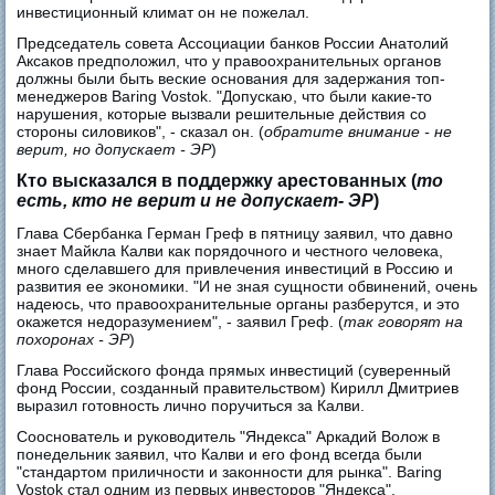
инвестиционный климат он не пожелал.
Председатель совета Ассоциации банков России Анатолий
Аксаков предположил, что у правоохранительных органов
должны были быть веские основания для задержания топ-
менеджеров Baring Vostok. "Допускаю, что были какие-то
нарушения, которые вызвали решительные действия со
стороны силовиков", - сказал он. (
обратите внимание - не
верит, но допускает - ЭР
)
Кто высказался в поддержку арестованных (
то
есть, кто не верит и не допускает- ЭР
)
Глава Сбербанка Герман Греф в пятницу заявил, что давно
знает Майкла Калви как порядочного и честного человека,
много сделавшего для привлечения инвестиций в Россию и
развития ее экономики. "И не зная сущности обвинений, очень
надеюсь, что правоохранительные органы разберутся, и это
окажется недоразумением", - заявил Греф. (
так говорят на
похоронах - ЭР
)
Глава Российского фонда прямых инвестиций (суверенный
фонд России, созданный правительством) Кирилл Дмитриев
выразил готовность лично поручиться за Калви.
Сооснователь и руководитель "Яндекса" Аркадий Волож в
понедельник заявил, что Калви и его фонд всегда были
"стандартом приличности и законности для рынка". Baring
Vostok стал одним из первых инвесторов "Яндекса",