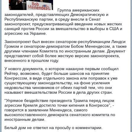
Группа американских
законодателей, представляющих Демократическую и
Республиканскую партии, в среду внесли в Сенат
законопроект, предусматривающий введение новых жестких
санкций против России за вмешательство в выборы в США и
агрессию на Украине.
Законопроект был внесен сенатором-республиканцем Линдси
Грэмом и сенатором-демократом Бобом Менендесом, а также
другими членами Комитета по иностранным делам. Документ
представляет собой более жесткую версию законопроекта,
внесенного в прошлом году.
У нового документа, о котором накануне первым сообщил
Рейтер, возможно, будет больше шансов на принятие
Конгрессом, в виде отдельного закона или поправок к уже
существующему законодательству, на фоне усиления
недовольства чиновников от обеих партий тем, что они
называют вмешательством России в дела других стран.
“Упрямое бездействие президента Трампа перед лицом
агрессии Кремля достигло точки кипения в Конгрессе”, -
говорится в заявлении Менендеса, самого
высокопоставленного демократа сенатского комитета по
иностранным делам.
Белый дом не ответил на просьбу о комментарии.