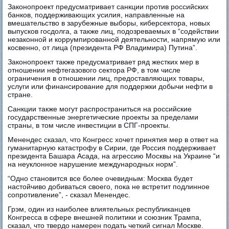
Законопроект предусматривает санкции против российских
банков, поддерживающих усилия, направленные на
вмешательство в зарубежные выборы, киберсектора, новых
выпусков госдолга, а также лиц, подозреваемых в “содействии
незаконной и коррумпированной деятельности, напрямую или
косвенно, от лица (президента РФ Владимира) Путина”.
Законопроект также предусматривает ряд жестких мер в
отношении нефтегазового сектора РФ, в том числе
ограничения в отношении лиц, предоставляющих товары,
услуги или финансирование для поддержки добычи нефти в
стране.
Санкции также могут распространиться на российские
государственные энергетические проекты за пределами
страны, в том числе инвестиции в СПГ-проекты.
Менендес сказал, что Конгресс хочет принятия мер в ответ на
гуманитарную катастрофу в Сирии, где Россия поддерживает
президента Башара Асада, на агрессию Москвы на Украине “и
на неуклонное нарушение международных норм”.
“Одно становится все более очевидным: Москва будет
настойчиво добиваться своего, пока не встретит подлинное
сопротивление”, - сказал Менендес.
Грэм, один из наиболее влиятельных республиканцев
Конгресса в сфере внешней политики и союзник Трампа,
сказал, что твердо намерен подать четкий сигнал Москве.