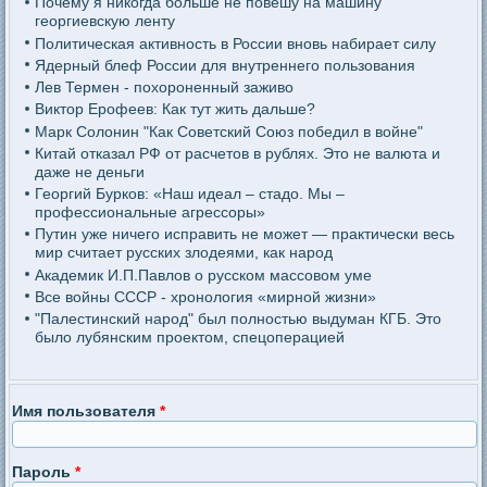
Почему я никогда больше не повешу на машину
георгиевскую ленту
Политическая активность в России вновь набирает силу
Ядерный блеф России для внутреннего пользования
Лев Термен - похороненный заживо
Виктор Ерофеев: Как тут жить дальше?
Марк Солонин "Как Советский Союз победил в войне"
Китай отказал РФ от расчетов в рублях. Это не валюта и
даже не деньги
Георгий Бурков: «Наш идеал – стадо. Мы –
профессиональные агрессоры»
Путин уже ничего исправить не может — практически весь
мир считает русских злодеями, как народ
Академик И.П.Павлов о русском массовом уме
Все войны СССР - хронология «мирной жизни»
"Палестинский народ" был полностью выдуман КГБ. Это
было лубянским проектом, спецоперацией
Имя пользователя
*
Пароль
*