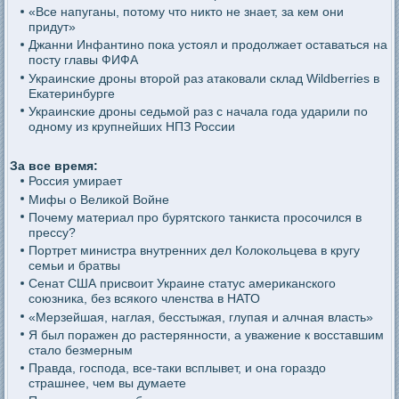
«Все напуганы, потому что никто не знает, за кем они
придут»
Джанни Инфантино пока устоял и продолжает оставаться на
посту главы ФИФА
Украинские дроны второй раз атаковали склад Wildberries в
Екатеринбурге
Украинские дроны седьмой раз с начала года ударили по
одному из крупнейших НПЗ России
За все время:
Россия умирает
Мифы о Великой Войне
Почему материал про бурятского танкиста просочился в
прессу?
Портрет министра внутренних дел Колокольцева в кругу
семьи и братвы
Сенат США присвоит Украине статус американского
союзника, без всякого членства в НАТО
«Мерзейшая, наглая, бесстыжая, глупая и алчная власть»
Я был поражен до растерянности, а уважение к восставшим
стало безмерным
Правда, господа, все-таки всплывет, и она гораздо
страшнее, чем вы думаете