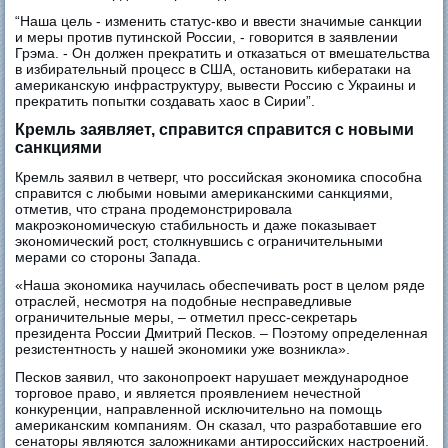
“Наша цель - изменить статус-кво и ввести значимые санкции
и меры против путинской России, - говорится в заявлении
Грэма. - Он должен прекратить и отказаться от вмешательства
в избирательный процесс в США, остановить кибератаки на
американскую инфраструктуру, вывести Россию с Украины и
прекратить попытки создавать хаос в Сирии”.
Кремль заявляет, справится справится с новыми
санкциями
Кремль заявил в четверг, что российская экономика способна
справится с любыми новыми американскими санкциями,
отметив, что страна продемонстрировала
макроэкономическую стабильность и даже показывает
экономический рост, столкнувшись с ограничительными
мерами со стороны Запада.
«Наша экономика научилась обеспечивать рост в целом ряде
отраслей, несмотря на подобные несправедливые
ограничительные меры, – отметил пресс-секретарь
президента России Дмитрий Песков. – Поэтому определенная
резистентность у нашей экономики уже возникла».
Песков заявил, что законопроект нарушает международное
торговое право, и является проявлением нечестной
конкуренции, направленной исключительно на помощь
американским компаниям. Он сказал, что разработавшие его
сенаторы являются заложниками антироссийских настроений.