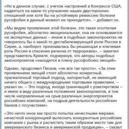
«Но в данном случае, с учетом настроений в Конгрессе США,
надеяться на какое-то улучшение наших двусторонних
отношений или хотя бы на устойчивую ремиссию болезни
русофобии в данный момент не приходится», – добавил он.
«Мы видим проявления этой болезни, это такая оголтелая
русофобия, абсолютно эмоциональная, она не основывается
на экспертных данных – иначе в подобных законопроектах не
говорилось бы о какой-то дестабилизирующей роли России в
Сирии, а, наоборот, признавалась бы решающая и ключевая
роль России в спасении региона от терроризма», – заметил
представитель Кремля, подчеркнув, что авторы подобных
законопроектов «находятся в плену русофобских эмоций».
Однако, продолжил Песков, «не все так просто». «За этим
проявлением эмоций стоит абсолютно конкретный,
прагматичный торговый подход, напористый, не имеющий
ничего общего с международными торговыми правилами, –
указал он. – Это подход, иногда граничащий с рэкетирством –
я имею в виду различные положения законопроектов, в том
числе направленные на срыв различных энергопроектов
российских компаний, на подрыв деятельности российских
банков с госучастием».
«Это ничто иное как просто попытка нечестными мерами,
нечестной конкуренцией вытеснить конкурентные российские
компании с рынка и расчистить таким образом место там для
американского бизнеса и американской продукции», – сказал