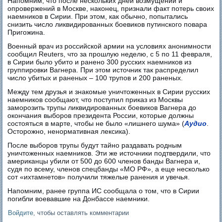
Напомним, что после нескольких дней возмущений и
опровержений в Москве, наконец, признали факт потерь своих
наемников в Сирии. При этом, как обычно, попытались
снизить число ликвидированных боевиков путинского повара
Пригожина.
Военный врач из российской армии на условиях анонимности
сообщил Reuters, что за прошлую неделю, с 5 по 11 февраля,
в Сирии было убито и ранено 300 русских наемников из
группировки Вагнера. При этом источник так распределил
число убитых и раненых – 100 трупов и 200 раненых.
Между тем друзья и знакомые уничтоженных в Сирии русских
наемников сообщают, что поступил приказ из Москвы
заморозить трупы ликвидированных боевиков Вагнера до
окончания выборов президента России, которые должны
состояться в марте, чтобы не было «лишнего шума» (
Аудио
.
Осторожно, ненормативная лексика).
После выборов трупы будут тайно раздавать родным
уничтоженных наемников. Эти же источники подтвердили, что
американцы убили от 500 до 600 членов банды Вагнера и,
судя по всему, членов спецбанды «МО РФ», а еще несколько
сот «ихтамнетов» получили тяжелые ранения и увечья.
Напомним, ранее группа ИС сообщала о том, что в Сирии
погибли воевавшие на Донбассе наемники.
Войдите
, чтобы оставлять комментарии