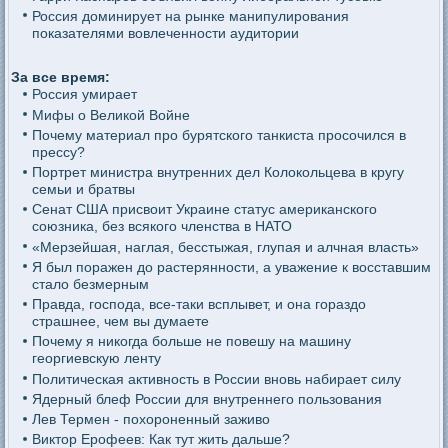
Россия доминирует на рынке манипулирования
показателями вовлеченности аудитории
За все время:
Россия умирает
Мифы о Великой Войне
Почему материал про бурятского танкиста просочился в
прессу?
Портрет министра внутренних дел Колокольцева в кругу
семьи и братвы
Сенат США присвоит Украине статус американского
союзника, без всякого членства в НАТО
«Мерзейшая, наглая, бесстыжая, глупая и алчная власть»
Я был поражен до растерянности, а уважение к восставшим
стало безмерным
Правда, господа, все-таки всплывет, и она гораздо
страшнее, чем вы думаете
Почему я никогда больше не повешу на машину
георгиевскую ленту
Политическая активность в России вновь набирает силу
Ядерный блеф России для внутреннего пользования
Лев Термен - похороненный заживо
Виктор Ерофеев: Как тут жить дальше?