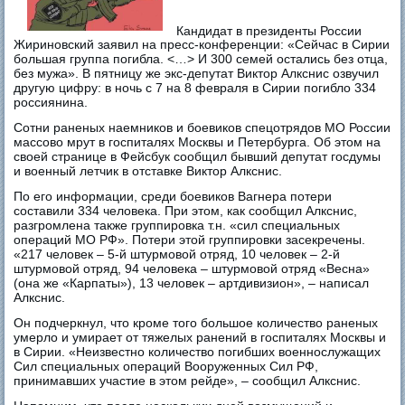
Кандидат в президенты России
Жириновский заявил на пресс-конференции: «Сейчас в Сирии
большая группа погибла. <…> И 300 семей остались без отца,
без мужа». В пятницу же экс-депутат Виктор Алкснис озвучил
другую цифру: в ночь с 7 на 8 февраля в Сирии погибло 334
россиянина.
Сотни раненых наемников и боевиков спецотрядов МО России
массово мрут в госпиталях Москвы и Петербурга. Об этом на
своей странице в Фейсбук сообщил бывший депутат госдумы
и военный летчик в отставке Виктор Алкснис.
По его информации, среди боевиков Вагнера потери
составили 334 человека. При этом, как сообщил Алкснис,
разгромлена также группировка т.н. «сил специальных
операций МО РФ». Потери этой группировки засекречены.
«217 человек – 5-й штурмовой отряд, 10 человек – 2-й
штурмовой отряд, 94 человека – штурмовой отряд «Весна»
(она же «Карпаты»), 13 человек – артдивизион», – написал
Алкснис.
Он подчеркнул, что кроме того большое количество раненых
умерло и умирает от тяжелых ранений в госпиталях Москвы и
в Сирии. «Неизвестно количество погибших военнослужащих
Сил специальных операций Вооруженных Сил РФ,
принимавших участие в этом рейде», – сообщил Алкснис.