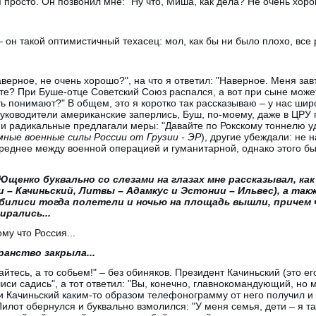
 просто. Он позвонил мне: "Ну что, Миша, как дела? Не очень хоро
 он такой оптимистичный техасец: мол, как бы ни было плохо, все 
Наверное, не очень хорошо?", на что я ответил: "Наверное. Меня з
уете? При Буше-отце Советский Союз распался, а вот при сыне може
ть понимают?" В общем, это я коротко так рассказываю – у нас ш
 руководители американские заперлись, Буш, по-моему, даже в ЦРУ 
и радикальные предлагали меры: "Давайте по Рокскому тоннелю уд
ные военные силы России от Грузии - ЭР
), другие убеждали: не 
реднее между военной операцией и гуманитарной, однако этого бы
щенко буквально со слезами на глазах мне рассказывал, как
 – Качиньский, Литвы – Адамкус и Эстонии – Ильвес), а та
билиси тогда полетели и ночью на площадь вышли, причем ч
ирались...
ому что Россия...
ранство закрыла...
райтесь, а то собьем!" – без обиняков. Президент Качиньский (это е
иси садись", а тот ответил: "Вы, конечно, главнокомандующий, но
и Качиньский каким-то образом телефонограмму от него получил и 
Пилот обернулся и буквально взмолился: "У меня семья, дети – я там