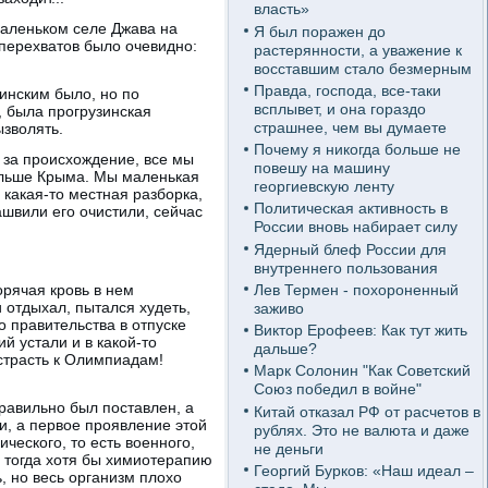
власть»
 маленьком селе Джава на
Я был поражен до
 перехватов было очевидно:
растерянности, а уважение к
восставшим стало безмерным
Правда, господа, все-таки
тинским было, но по
всплывет, и она гораздо
 была прогрузинская
страшнее, чем вы думаете
ызволять.
Почему я никогда больше не
м за происхождение, все мы
повешу на машину
больше Крыма. Мы маленькая
георгиевскую ленту
о какая-то местная разборка,
Политическая активность в
ашвили его очистили, сейчас
России вновь набирает силу
Ядерный блеф России для
внутреннего пользования
Лев Термен - похороненный
орячая кровь в нем
и отдыхал, пытался худеть,
заживо
 правительства в отпуске
Виктор Ерофеев: Как тут жить
й устали и в какой-то
дальше?
 страсть к Олимпиадам!
Марк Солонин "Как Советский
Союз победил в войне"
равильно был поставлен, а
Китай отказал РФ от расчетов в
и, а первое проявление этой
рублях. Это не валюта и даже
ческого, то есть военного,
не деньги
, тогда хотя бы химиотерапию
Георгий Бурков: «Наш идеал –
, но весь организм плохо