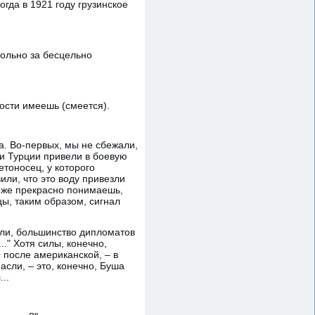
огда в 1921 году грузинское
больно за бесцельно
ости имеешь (смеется).
а. Во-первых, мы не сбежали,
и Турции привели в боевую
тоносец, у которого
или, что это воду привезли
ы же прекрасно понимаешь,
цы, таким образом, сигнал
али, большинство дипломатов
." Хотя силы, конечно,
 после американской, – в
асли, – это, конечно, Буша
..