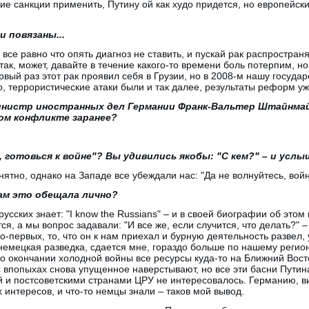
щие санкции применить, Путину ой как худо придется, но европейс
 и повязаны...
о все равно что опять диагноз не ставить, и пускай рак распростран
так, может, давайте в течение какого-то времени боль потерпим, н
вый раз этот рак проявил себя в Грузии, но в 2008-м нашу государ
о, террористические атаки были и так далее, результаты реформ уж
министр иностранных дел Германии Франк-Вальтер Штайнмай
ом конфликте заранее?
ил, готовься к войне"? Вы удивились якобы: "С кем?" – и услыш
понятно, однако на Западе все убеждали нас: "Да не волнуйтесь, вой
вам это обещала лично?
 русских знает: "I know the Russians" – и в своей биографии об этом
ся, а мы вопрос задавали: "И все же, если случится, что делать?" –
-первых, то, что он к нам приехал и бурную деятельность развел, 
ти, немецкая разведка, сдается мне, гораздо больше по нашему рег
 окончании холодной войны все ресурсы куда-то на Ближний Вост
 впопыхах снова упущенное наверстывают, но все эти басни Путина
й и постсоветскими странами ЦРУ не интересовалось. Германию, в
их интересов, и что-то немцы знали – таков мой вывод.