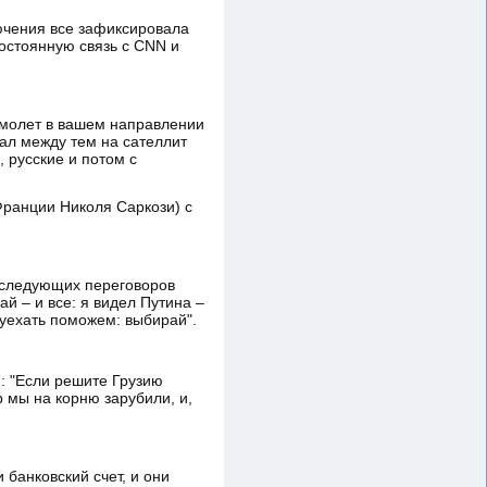
лючения все зафиксировала
постоянную связь с CNN и
самолет в вашем направлении
нал между тем на сателлит
 русские и потом с
 Франции Николя Саркози) с
о следующих переговоров
ай – и все: я видел Путина –
о уехать поможем: выбирай".
и: "Если решите Грузию
р мы на корню зарубили, и,
 банковский счет, и они