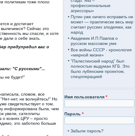
стадо. Мы –
ким политикам тоже плохо
профессиональные
агрессоры»
Путин уже ничего исправить не
может — практически весь мир
яется и достигает
считает русских злодеями, как
о вылечимся? Сейчас это
народ
ственность мы спасли, и хотя
е дали о себе знать.
Академик И.П.Павлов о
русском массовом уме
ер предупредил вас о
Все войны СССР - хронология
«мирной жизни»
"Палестинский народ" был
полностью выдуман КГБ. Это
али: "С русскими"...
было лубянским проектом,
спецоперацией
ны не будет!"
 написала, словом, все
Имя пользователя
*
 "Нет-нет, не волнуйтесь!" Но
уже свидетельствует о том,
иону информирована была, чем
ок увели, сателлиты
Пароль
*
 о кознях ЦРУ – просто
идимо, это заботило больше
Забыли пароль?