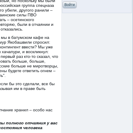
абый, но поскольку мы были
российская группа спецназа
го убили, другого ранили –
краинские силы ПВО
ть – осетинского
овторяю, были в отчаянии и
 отказались.
, мы в батумском кафе на
емур Якобашвили спросил:
онтингент ввести? Мы уже
хачапури, и воскликнул:
 первый раз кто-то сказал, что
ировать больше, больше,
усские больше не миротворцы,
ены будете ответить огнем –
ь".
если бы это сделали, все бы
азывая им в праве быть
олчание хранил – особо нас
ты полного отчаяния у вас
 состояния человека