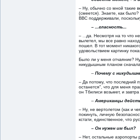
– Ну, обычно со мной такие 
(смеется). Знаете, как было
BBC поддерживали, поскольку
– ...гласность...
– ...да. Несмотря на то что
вылетел, мы все равно наход
пошел. В тот момент никаког
удовольствием картинку пока
Было ли у меня отчаяние? Ну
никудышным планом сначала 
–
Почему с никудыш
– Да потому, что последний 
останется", что для меня пра
он Тбилиси возьмет, и завтра
–
Американцы действ
– Ну, не вертолетом (как и 
покинуть, личную безопаснос
кстати, единственное, что ру
– Он нужен им был?
– Нет, остальные аэропорты р