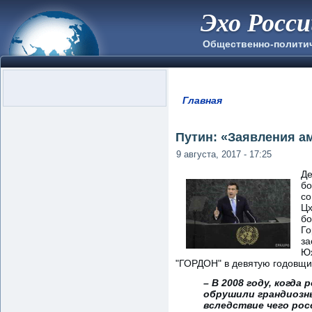
Эхо Росс
Общественно-полити
Главная
Вы здесь
Путин: «Заявления а
9 августа, 2017 - 17:25
Де
бо
со
Цх
бо
Го
за
Юж
"ГОРДОН" в девятую годовщи
– В 2008 году, когда
обрушили грандиозны
вследствие чего рос