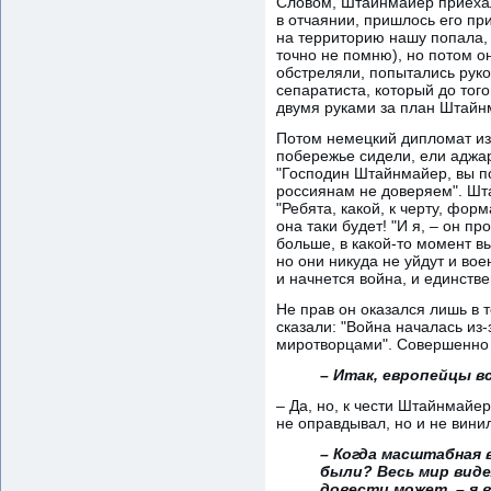
Словом, Штайнмайер приехал
в отчаянии, пришлось его пр
на территорию нашу попала, 
точно не помню), но потом о
обстреляли, попытались рук
сепаратиста, который до тог
двумя руками за план Штайнма
Потом немецкий дипломат из 
побережье сидели, ели аджар
"Господин Штайнмайер, вы п
россиянам не доверяем". Шта
"Ребята, какой, к черту, форм
она таки будет! "И я, – он п
больше, в какой-то момент в
но они никуда не уйдут и во
и начнется война, и единстве
Не прав он оказался лишь в т
сказали: "Война началась из-
миротворцами". Совершенно 
– Итак, европейцы вс
– Да, но, к чести Штайнмайе
не оправдывал, но и не вини
– Когда масштабная 
были? Весь мир виде
довести может, – я в