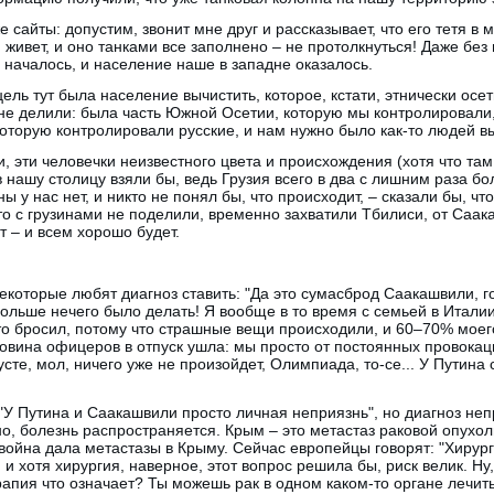
 сайты: допустим, звонит мне друг и рассказывает, что его тетя в
 живет, и оно танками все заполнено – не протолкнуться! Даже без
началось, и население наше в западне оказалось.
ель тут была население вычистить, которое, кстати, этнически осе
не делили: была часть Южной Осетии, которую мы контролировали,
 которую контролировали русские, и нам нужно было как-то людей в
и, эти человечки неизвестного цвета и происхождения (хотя что та
в нашу столицу взяли бы, ведь Грузия всего в два с лишним раза 
ы у нас нет, и никто не понял бы, что происходит, – сказали бы, чт
то с грузинами не поделили, временно захватили Тбилиси, от Саак
т – и всем хорошо будет.
некоторые любят диагноз ставить: "Да это сумасброд Саакашвили, г
 больше нечего было делать! Я вообще в то время с семьей в Итали
то бросил, потому что страшные вещи происходили, и 60–70% моего
ловина офицеров в отпуск ушла: мы просто от постоянных провокаци
сте, мол, ничего уже не произойдет, Олимпиада, то-се... У Путина
"У Путина и Саакашвили просто личная неприязнь", но диагноз неп
но, болезнь распространяется. Крым – это метастаз раковой опухол
война дала метастазы в Крыму. Сейчас европейцы говорят: "Хирурги
и хотя хирургия, наверное, этот вопрос решила бы, риск велик. Ну
апия что означает? Ты можешь рак в одном каком-то органе лечить