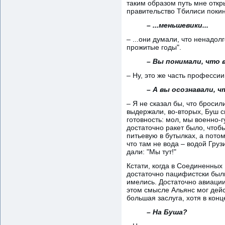
таким образом путь мне откры
правительство Тбилиси покин
– ...меньшевики...
– ...они думали, что ненадол
прожитые годы".
– Вы понимали, что 
– Ну, это же часть професси
– А вы осознавали, 
– Я не сказал бы, что бросил
выдержали, во-вторых, Буш 
готовность: мол, мы военно-
достаточно ракет было, чтоб
питьевую в бутылках, а пото
что там не вода – водой Гру
дали: "Мы тут!"
Кстати, когда в Соединенны
достаточно пацифистски были 
имелись. Достаточно авиации
этом смысле Альянс мог дейс
большая заслуга, хотя в конц
– На Буша?