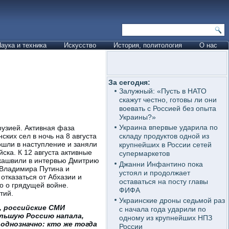
аука и техника
Искусство
История, политология
О нас
За сегодня:
Залужный: «Пусть в НАТО
скажут честно, готовы ли они
воевать с Россией без опыта
Украины?»
Украина впервые ударила по
рузией. Активная фаза
ских сел в ночь на 8 августа
складу продуктов одной из
ошли в наступление и заняли
крупнейших в России сетей
ка. К 12 августа активные
супермаркетов
акашвили в интервью Дмитрию
Джанни Инфантино пока
 Владимира Путина и
устоял и продолжает
отказаться от Абхазии и
оставаться на посту главы
о о грядущей войне.
ФИФА
тий.
Украинские дроны седьмой раз
я, российские СМИ
с начала года ударили по
ольшую Россию напала,
одному из крупнейших НПЗ
 однозначно: кто же тогда
России