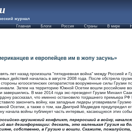
ии
ческий журнал
Главная
Блоги
Россия
Страны
В мире
Н
мериканцев и европейцев им в жопу засунь»
вять лет назад произошла "пятидневная война" между Россией и Г
евых действий началась в августе 2008 года. После обстрела грузин
 стороны югоосетинских сепаратистов вооруженные силы Грузии п
инвали. Затем на территорию Южной Осетии вошли российские войс
и завершились. В мае 2014 года экс-президент Грузии Михаил Са
рдону рассказал, что именно остановило тогдашнего премьера РФ
ставило закончить войну, как западные лидеры уговаривали Грузию 
ной Осетии, а также о том, как Дмитрий Медведев предупредил ег
ну начала войны публикует часть интервью, касающуюся этих собы
 российско-грузинский конфликт, переросший в войну, началс
й вал дезинформации: дескать, это маленькая Грузия на б
сияне, собственно, в Грузию и вошли. Скажите, пожалуйста,