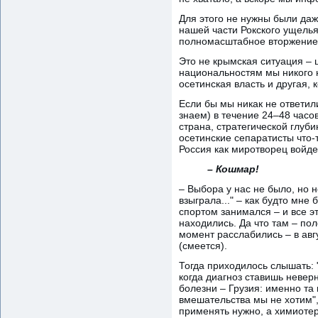
Для этого не нужны были даже
нашей части Рокского ущелья
полномасштабное вторжение 
Это не крымская ситуация – ц
национальностям мы никого 
осетинская власть и другая,
Если бы мы никак не ответил
знаем) в течение 24–48 часо
страна, стратегической глубин
осетинские сепаратисты что-
Россия как миротворец войде
– Кошмар!
– Выбора у нас не было, но 
взыграла..." – как будто мне
спортом занимался – и все э
находились. Да что там – по
момент расслабились – в авгу
(смеется).
Тогда приходилось слышать: 
когда диагноз ставишь невер
болезни – Грузия: именно та 
вмешательства мы не хотим", 
применять нужно, а химиотер