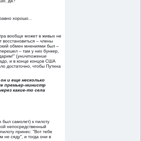
шо, да?"
равно хорошо...
автра вообще может в живых не
т восстановиться – члены
ирокий обмен мнениями был –
перешел – там у них бункер,
арим!" (
уничтожение
надо, и в конце концов США
ло достаточно, чтобы Путина
 он и еще несколько
кже премьер-министр
ерез какие-то села
го был самолет) к пилоту
 мой непосредственный
пилоту принес: "Вот тебе
 не сяду", и тогда они в