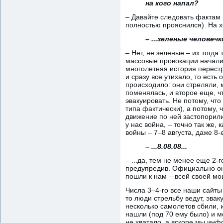
на кого напал?
– Давайте следовать фактам (
полностью прояснился). На х
– ...зеленые человечки
– Нет, не зеленые – их тогда
массовые провокации началис
многолетняя история перестр
и сразу все утихало, то есть
происходило: они стреляли, м
поменялась, и второе еще, ч
эвакуировать. Не потому, что
типа фактически), а потому, 
движение по ней застопорили
у нас война, – точно так же, 
войны – 7–8 августа, даже 8-е
– ...8.08.08...
– ...да, тем не менее еще 2
предупредив. Официально они
пошли к нам – всей своей м
Числа 3–4-го все наши сайты
то люди стрельбу ведут, эвак
несколько самолетов сбили, 
нашли (под 70 ему было) и м
не хватало, а вскоре мы инф