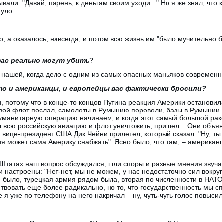
вали: "Давай, парень, к деньгам своим уходи..." Но я же знал, что к
уло...
го, а оказалось, навсегда, и потом всю жизнь им "было мучительно 
вас реально могут убит
ь?
и нашей, когда дело с одним из самых опасных маньяков современн
что и американцы, и европейцы вас фактически бросили?
и, потому что в конце-то концов Путина реакция Америки остановил
свой флот послал, самолеты в Румынию перевели, базы в Румынии 
гуманитарную операцию начинаем, и когда этот самый большой раке
ы всю российскую авиацию и флот уничтожить, пришел... Они объяв
м вице-президент США Дик Чейни прилетел, который сказал: "Ну, т
зия может сама Америку снабжать". Ясно было, что там, – американ
х Штатах наш вопрос обсуждался, шли споры и разные мнения звуч
настроены: "Нет-нет, мы не можем, у нас недостаточно сил вокруг..
 было, турецкая армия рядом была, вторая по численности в НАТО
твовать еще более радикально, но то, что государственность мы сп
е я уже по телефону на него накричал – ну, чуть-чуть голос повысил.