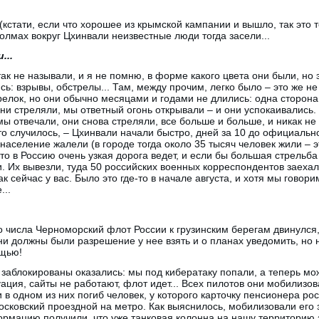
кстати, если что хорошее из крымской кампании и вышло, так это т
олмах вокруг Цхинвали неизвестные люди тогда засели...
...
 так не называли, и я не помню, в форме какого цвета они были, но
ь: взрывы, обстрелы... Там, между прочим, легко было – это же н
елок, но они обычно месяцами и годами не длились: одна сторона 
 они стреляли, мы ответный огонь открывали – и они успокаивались.
ы отвечали, они снова стреляли, все больше и больше, и никак не 
то случилось, – Цхинвали начали быстро, дней за 10 до официальн
 население жалели (в городе тогда около 35 тысяч человек жили – 
что в Россию очень узкая дорога ведет, и если бы большая стрельб
. Их вывезли, туда 50 российских военных корреспондентов заехали
как сейчас у вас. Было это где-то в начале августа, и хотя мы гово
...
-го числа Черноморский флот России к грузинским берегам двинулся
 должны были разрешение у нее взять и о планах уведомить, но н
ощью!
 заблокированы оказались: мы под кибератаку попали, а теперь мож
уация, сайты не работают, флот идет... Всех пилотов они мобилизо
и в одном из них погиб человек, у которого карточку пенсионера р
осковский проездной на метро. Как выяснилось, мобилизовали его з
ормацию получили, что уже танковая колонна на нашу территорию з