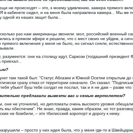
вещи не происходят – это, к моему удивлению, камера прямого вк
? Я в кабинете сидел, и на меня была направлена камера... Мы же 
 одной из наших защит была...
 несколько раз нам американцы звонили: мол, российский военный 
ились в прямом эфире и решили, что с мест своих не уйдем, а сиг
о прямого включения у меня не было, но сигнал сняли, естественно,
зывали.
, разумеется: они на столицу идут, Саркози (тогдашний президент
приехал...
ным?
пункт там такой был: "Статус Абхазии и Южной Осетии открытым д
ктически сразу отказ от территории означало. Он сказал: "Подписыв
 тебя убьют! Буш тебе солдат не послал, так и я не дам – разве чт
ительно предлагали вывезти вас и семью вертолетом?
чем, они не уточняли), но дипломаты очень высокого уровня обещал
ть мы обеспечим". Не знаю, правда, каким образом, но тот разгово
сские не бомбили, – это тбилисский аэропорт и дорогу к нему.
азрушили – просто у них идея была, что у меня где-то в Швейцарии