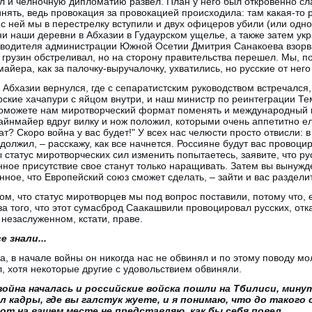
 и челночную дипломатию развел. План у него был откровенно сл
инять, ведь провокация за провокацией происходила: там какая-то 
с ней мы в перестрелку вступили и двух офицеров убили (или одно
ни наши деревни в Абхазии в Гудаурском ущелье, а также затем у
оводителя администрации Южной Осетии Дмитрия Санакоева взорва
о грузин обстреливал, но на сторону правительства перешел. Мы, п
йера, как за палочку-выручалочку, ухватились, но русские от него
Абхазии вернулся, где с сепаратистским руководством встречался
ские хачапури с яйцом внутри, и наш министр по реинтеграции Т
оможете нам миротворческий формат поменять и международный к
йнмайер вдруг вилку и нож положил, которыми очень аппетитно ел 
ат? Скоро война у вас будет!" У всех нас челюсти просто отвисли: в
родолжил, – расскажу, как все начнется. Россияне будут вас провоц
ы статус миротворческих сил изменить попытаетесь, заявите, что р
енное присутствие свое станут только наращивать. Затем вы вынужд
нное, что Европейский союз сможет сделать, – зайти и вас разделит
ом, что статус миротворцев мы под вопрос поставили, потому что, 
за того, что этот сумасброд Саакашвили провоцировал русских, отк
незаслуженном, кстати, праве.
е знали...
ра, в начале войны он никогда нас не обвинял и по этому поводу м
л, хотя некоторые другие с удовольствием обвиняли.
война началась и российские войска пошли на Тбилиси, мину
л кадры, где вы галстук жуете, и я понимаю, что до такого
от на вашем месте не представляю, как бы себя повел...