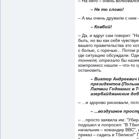
– На него – очень волновался
– Не то слово!
– А мы очень дружили с ним –
– Ковбой!
– Да, и вдруг сам говорит: "
быть, но вы как себя чувств
вашего правительства это хо
с болью, с горечью... Потом
где ситуацию обсуждали. Одн
тоннеля, отрезало бы назем
компромисс нашли – что-то с
остановить.
– Виктор Андреевич Ю
президентов (Польши
Латвии Годманис в Т
азербайджанские доб
– ...и здорово рисковали, пот
– ...воздушное прост
– ...просто заявила им: "Уби
подошел и попросил: "В Тбил
начальник – командир ВВС", 
приказ – садись в Тбилиси!" 