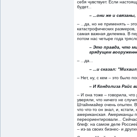
себя чувствует. Если настоя
будет...
– ...они же и связаны,
– ...да, но не применять – эт
катастрофических размеров, 
самая важная дилемма. В пер
потом нас четыре года трясл
– Это правда, что 
грядущем вооруженн
– ...да...
– ...и сказал: "Миха
– Нет, ну, с кем – это было 
– И Кондолиза Райс 
– И она тоже – говорила, что
уверяли, что ничего не случит
Штайнмайер очень опытен. Во
что что-то он знал, и, кста
американская. Американцы по
переориентировали... Сейчас
блеф: на самом деле Россие
– из-за своих бизнес- и друг