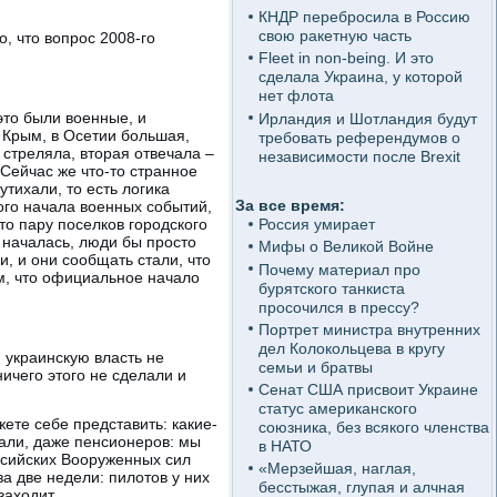
КНДР перебросила в Россию
свою ракетную часть
о, что вопрос 2008-го
Fleet in non-being. И это
сделала Украина, у которой
нет флота
 это были военные, и
Ирландия и Шотландия будут
е Крым, в Осетии большая,
требовать референдумов о
стреляла, вторая отвечала –
независимости после Brexit
 Сейчас же что-то странное
утихали, то есть логика
За все время:
ого начала военных событий,
это пару поселков городского
Россия умирает
а началась, люди бы просто
Мифы о Великой Войне
, и они сообщать стали, что
Почему материал про
рим, что официальное начало
бурятского танкиста
просочился в прессу?
Портрет министра внутренних
дел Колокольцева в кругу
, украинскую власть не
семьи и братвы
ичего этого не сделали и
Сенат США присвоит Украине
статус американского
ете себе представить: какие-
союзника, без всякого членства
вали, даже пенсионеров: мы
в НАТО
оссийских Вооруженных сил
«Мерзейшая, наглая,
а две недели: пилотов у них
бесстыжая, глупая и алчная
аходит...