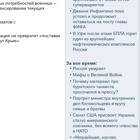
ых потребностей военных –
супермаркетов
нансирование текущих
Джанни Инфантино пока
устоял и продолжает
оставаться на посту главы
актов с
ФИФА
В Уфе после атаки БПЛА горит
рация не прекратит «поставки
один из крупнейших
ут Крым».
нефтехимических комплексов
России
За все время:
Россия умирает
Мифы о Великой Войне
Почему материал про
бурятского танкиста
просочился в прессу?
Портрет министра внутренних
дел Колокольцева в кругу
семьи и братвы
Сенат США присвоит Украине
статус американского
союзника, без всякого членства
в НАТО
«Мерзейшая, наглая,