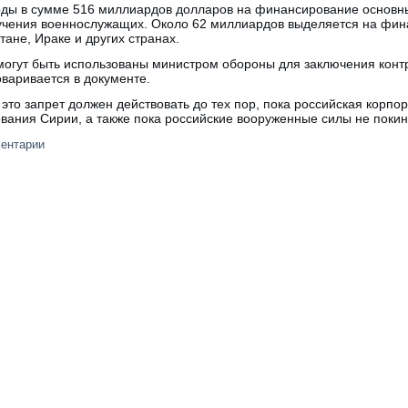
оды в сумме 516 миллиардов долларов на финансирование основн
обучения военнослужащих. Около 62 миллиардов выделяется на фи
ане, Ираке и других странах.
 могут быть использованы министром обороны для заключения контр
оваривается в документе.
 это запрет должен действовать до тех пор, пока российская корпо
вания Сирии, а также пока российские вооруженные силы не покин
ментарии