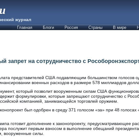
ии
ческий журнал
Главная
Блоги
Россия
Страны
В мире
Н
й запрет на сотрудничество с Рособоронэкспор
лата представителей США подавляющим большинством голосов од
нансировании военных расходов в размере 578 миллиардов долл
кумент, который позволит вооруженным силам США функционирова
держит формулировки, которые запрещают сотрудничество с Росо
ссийской компанией, занимающейся торговлей оружием.
конопроект был одобрен в среду 371 голосом «за» при 48 голосах 
мпа готовит дополнение к законопроекту, предусматривающее рас
ера послужит первым взносом в выполнение обещаний президента
м, вооруженные силы.