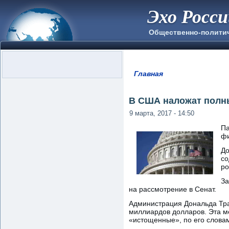
Эхо Росс
Общественно-полити
Главная
Вы здесь
В США наложат полны
9 марта, 2017 - 14:50
Па
фи
До
со
ро
За
на рассмотрение в Сенат.
Администрация Дональда Тра
миллиардов долларов. Эта м
«истощенные», по его слова