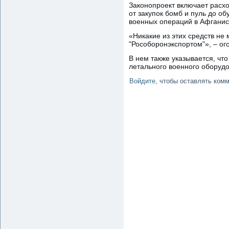
Законопроект включает расх
от закупок бомб и пуль до 
военных операций в Афганист
«Никакие из этих средств не
"Рособоронэкспортом"», – ог
В нем также указывается, что
летального военного оборудо
Войдите
, чтобы оставлять ком