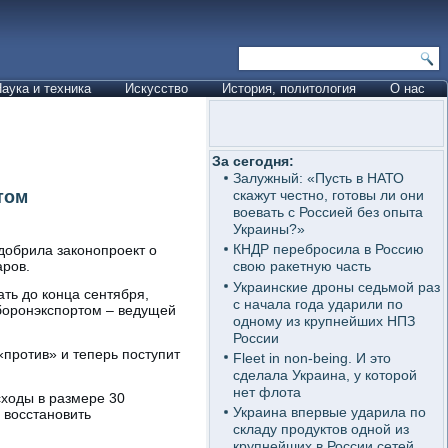
аука и техника
Искусство
История, политология
О нас
За сегодня:
Залужный: «Пусть в НАТО
том
скажут честно, готовы ли они
воевать с Россией без опыта
Украины?»
КНДР перебросила в Россию
обрила законопроект о
аров.
свою ракетную часть
Украинские дроны седьмой раз
ть до конца сентября,
с начала года ударили по
боронэкспортом – ведущей
одному из крупнейших НПЗ
России
«против» и теперь поступит
Fleet in non-being. И это
сделала Украина, у которой
нет флота
ходы в размере 30
Украина впервые ударила по
 восстановить
складу продуктов одной из
крупнейших в России сетей