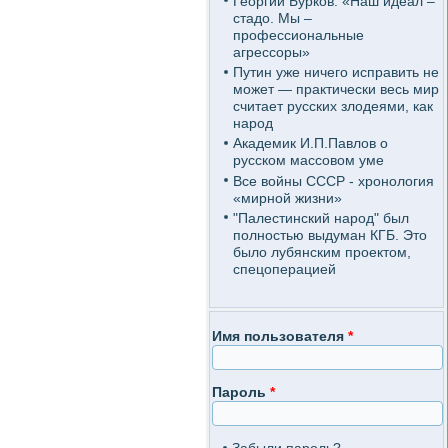
Георгий Бурков: «Наш идеал –
стадо. Мы –
профессиональные
агрессоры»
Путин уже ничего исправить не
может — практически весь мир
считает русских злодеями, как
народ
Академик И.П.Павлов о
русском массовом уме
Все войны СССР - хронология
«мирной жизни»
"Палестинский народ" был
полностью выдуман КГБ. Это
было лубянским проектом,
спецоперацией
Имя пользователя
*
Пароль
*