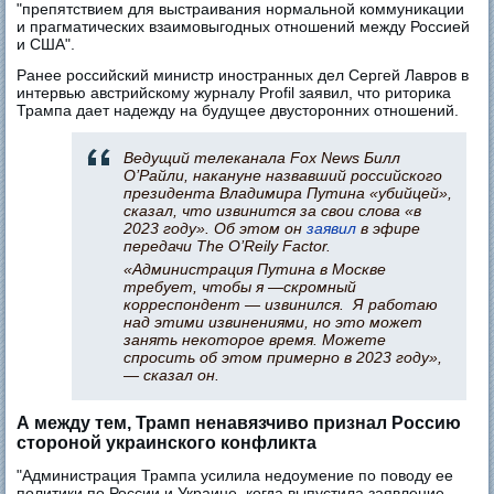
"препятствием для выстраивания нормальной коммуникации
и прагматических взаимовыгодных отношений между Россией
и США".
Ранее российский министр иностранных дел Сергей Лавров в
интервью австрийскому журналу Profil заявил, что риторика
Трампа дает надежду на будущее двусторонних отношений.
Ведущий телеканала Fox News Билл
О’Райли, накануне назвавший российского
президента Владимира Путина «убийцей»,
сказал, что извинится за свои слова «в
2023 году». Об этом он
заявил
в эфире
передачи The O’Reily Factor.
«Администрация Путина в Москве
требует, чтобы я —скромный
корреспондент — извинился. Я работаю
над этими извинениями, но это может
занять некоторое время. Можете
спросить об этом примерно в 2023 году»,
— сказал он.
А между тем, Трамп ненавязчиво признал Россию
стороной украинского конфликта
"Администрация Трампа усилила недоумение по поводу ее
политики по России и Украине, когда выпустила заявление