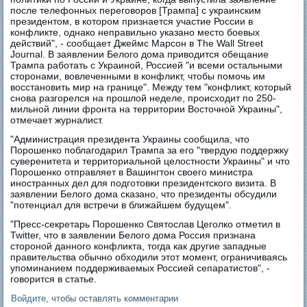
после телефонных переговоров [Трампа] с украинским
президентом, в котором признается участие России в
конфликте, однако неправильно указано место боевых
действий", - сообщает Джеймс Марсон в The Wall Street
Journal. В заявлении Белого дома приводится обещание
Трампа работать с Украиной, Россией "и всеми остальными
сторонами, вовлеченными в конфликт, чтобы помочь им
восстановить мир на границе". Между тем "конфликт, который
снова разгорелся на прошлой неделе, происходит по 250-
мильной линии фронта на территории Восточной Украины",
отмечает журналист.
"Администрация президента Украины сообщила, что
Порошенко поблагодарил Трампа за его "твердую поддержку
суверенитета и территориальной целостности Украины" и что
Порошенко отправляет в Вашингтон своего министра
иностранных дел для подготовки президентского визита. В
заявлении Белого дома сказано, что президенты обсудили
"потенциал для встречи в ближайшем будущем".
"Пресс-секретарь Порошенко Святослав Цеголко отметил в
Twitter, что в заявлении Белого дома Россия признана
стороной данного конфликта, тогда как другие западные
правительства обычно обходили этот момент, ограничиваясь
упоминанием поддерживаемых Россией сепаратистов", -
говорится в статье.
Войдите
, чтобы оставлять комментарии