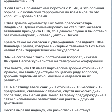
журналиста
- ЭР)
"Если Россия помогает нам бороться с ИГИЛ, а это большая
борьба, и с исламским терроризмом во всем мире, то это
хорошо", - добавил Трамп.
Ответ Трампа журналисту Fox News пресс-секретарь
Владимира Путина комментировать не стал. "Что касается
заявлений президента США, то в данном случае я бы оставил
без комментариев", - сказал Дмитрий Песков.
Кремль также не согласен с утверждением президента США
Дональда Трампа, который в интервью телеканалу Fox News
назвал Иран террористическим государством.
"Мы не согласны с такой постановкой вопроса", - сказал
Дмитрий Песков журналистам на телефонной конференции.
"Вы знаете, что РФ имеет партнерские добрые отношения с
Ираном, мы взаимодействуем по целому ряду вопросов,
дорожим торговыми отношениями и надеемся на их
развитие".
США в пятницу ввели санкции в отношении 13 человек и 12
предприятий, связанных с Ираном, спустя несколько дней
после того, как Белый дом вынес Тегерану предупреждение в
связи с испытанием баллистической ракеты и другими
действиями.
Песков выразил надежду, что разногласия не станут