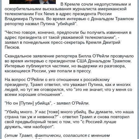
В Кремле сочли недопустимыми и
оскорбительными высказывания журналиста американской
телекомпании Fox News в адрес президента России
Владимира Путина. Во время интервью с Дональдом Трампом
репортер назвал Путина "убийцей".
"Честно говоря, конечно, предпочли бы получить извинения в
адрес президента от такой уважаемой телекомпании", -
заявил в понедельник пресс-секретарь Кремля Дмитрий
Песков.
Скандальное заявление репортера Билла О'Рейли прозвучало
во время интервью с президентом США Дональдом Трампом.
Интервью публикуется частями, но выдержки из разговора,
касающиеся России, уже попали в прессу.
На вопрос О'Рейли о его отношении к российскому
президенту, Трамп ответил, что уважает Путина, как и многих
людей, но тут же оговорился, что "это не значит, что у меня со
всеми хорошие отношения".
"Но он [Путин] убийца", - заявил О'Рейли.
"Убийц много. У нас [тоже] много убийц. Вы думаете, что наша
страна так уж и невинна?" - ответил Трамп и снова повторил
свой предвыборный тезис о том, что "с Россией лучше
дружить, чем наоборот".
(
этим Трамп, фактически, согласился с мнением