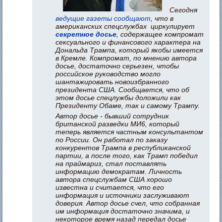
Сегодня
ведущие газеты сообщают
, что в
американских спецслужбах циркулирует
секретное досье
, содержащее компромат
сексуального и финансового характера на
Дональда Трампа, который якобы имеется
в Кремле. Компромат, по мнению автора
досье, достаточно серьезен, чтобы
российское руководство могло
шантажировать новоизбранного
президента США. Сообщается, что об
этом досье спецлужбы доложили как
Президенту Обаме, так и самому Трампу.
Автор досье - бывший сотрудник
британской разведки МИ6, который
теперь является частным консультантом
по России. Он работал по заказу
конкурентов Трампа в республиканской
партии, а после того, как Трамп победил
на праймариз, стал поставлять
информацию демократам. Личность
автора спецслужбам США хорошо
известна и считается, что его
информация и источники заслуживают
доверия. Автор досье счел, что собранная
им информация достаточно значима, и
некоторое время назад передал досье