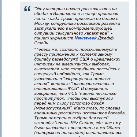
"Эту историю начали рассказывать на
обедах в Вашингтоне в конце прошлого
лета: когда Трамп приезжал по делам в
Москву, сотрудники российской разведки
застукали его в компрометирующей
ситуации сексуального характера", -
пишет журналист
Newsweek
Джефф
Стейн.
"Теперь же, согласно просочившемуся в
прессу приложению к коллективному
докладу разведслужб США о кремлевских
интригах на американских выборах,
выясняется, что сотрудники российских
спецслужб наблюдали, как Трамп
участвовал в "извращенных половых
актах", которые "организовывались и
отслеживались ФСБ". В документе
говорится, что ФСБ "наняла несколько
проституток, чтобы они выступили
перед ним с шоу золотого дождя
(мочеиспускания)". Мало того, по словам
анонимных российских источников доклада,
Трамп намеренно выбрал для своей
эскапады "отель Ritz Carlton, где, как ему
было известно, президент и г-жа Обама
(которых он ненавидел) останавливались