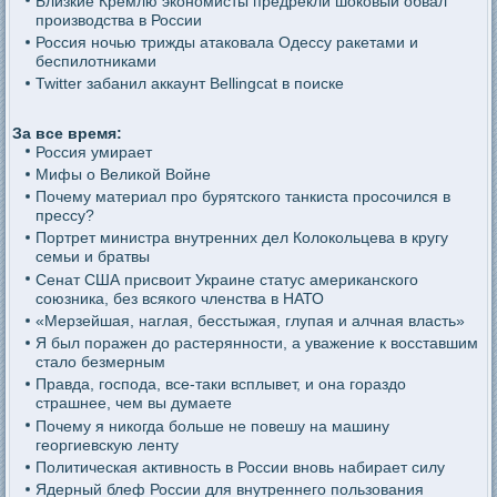
Близкие Кремлю экономисты предрекли шоковый обвал
производства в России
Россия ночью трижды атаковала Одессу ракетами и
беспилотниками
Twitter забанил аккаунт Bellingcat в поиске
За все время:
Россия умирает
Мифы о Великой Войне
Почему материал про бурятского танкиста просочился в
прессу?
Портрет министра внутренних дел Колокольцева в кругу
семьи и братвы
Сенат США присвоит Украине статус американского
союзника, без всякого членства в НАТО
«Мерзейшая, наглая, бесстыжая, глупая и алчная власть»
Я был поражен до растерянности, а уважение к восставшим
стало безмерным
Правда, господа, все-таки всплывет, и она гораздо
страшнее, чем вы думаете
Почему я никогда больше не повешу на машину
георгиевскую ленту
Политическая активность в России вновь набирает силу
Ядерный блеф России для внутреннего пользования