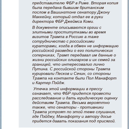
представителю ФБР в Риме. Вторая копия
была передана бывшим британским
послом в Вашингтоне сенатору Джону
Маккейну, который отдал ее в руки
директора ФБР Джеймса Коми.
В документе описываются оргии с
элитными проституткамы во время
визитов Трампа в Россию а таже
сотрудничество с российскими
кураторами, когда в обмен не информацию
российской разведки о его политических
соперниках, Трамп передавал им данные о
жизни российских олигархов и их семей за
границей, что интересовалио лично
Путина. С российской стороны Трампа
курировали Песков и Сечин, со стороны
Трампа на контакте были Пол Манафорт
и Картер Пэйдж.
Утечка этой информации в прессу
означает, что ФБР придется провести
расследование и дать юридическую оценку
действиям Трампа. Весьма верояттно
также, что сенаторы - противники
Трампа устроят по этой теме слушания,
где Пэйджу, Манафорту и автору досье
придется давать показания под присягой.