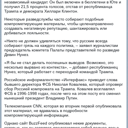
независимый кандидат. Он был включен в бюллетени в Юте и
получил 21,5 процента голосов, отстав от республиканца
Трампа и демократа Хиллари Клинтон.
Некоторые разведслужбы часто собирают подобные
компрометирующие материалы, чтобы целенаправленно
создавать негативную репутацию, шантажировать или
добиваться лояльности.
«Никто не должен удивляться тому, что русские всегда
собирают грязь на каждого политика, – заявил журналистам
председатель комитета Палаты представителей по разведке
Девин Нунез.
«Я бы не стал делать поспешных выводов. Возможно, это
несколько вырвано из контекста», – добавил республиканец
Нунез, который работает с переходной командой Трампа.
Российское информагентство «Интерфакс» приводит слова
бывшего директора ФСБ Николая Ковалева, который опроверг
сбор Россией компромата на Трампа. Ковалев возглавлял
ФСБ в 1996-1998 годах, после чего на этом посту его сменил
нынешний президент Владимир Путин.
Телекомпания CNN, которая во вторник первой опубликовала
этот материал, не вдавалась в подробности
компрометирующей информации.
Однако сайт BuzzFeed опубликовал некие документы,
которые, как он заявляет, представляют собой полное досье,