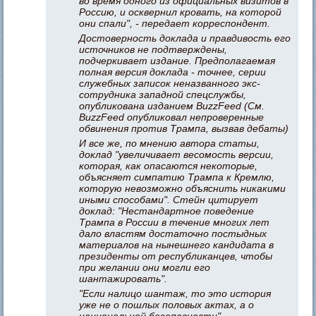
во время одного из официальных визитов в
Россию, и осквернил кровать, на которой
они спали", - передает корреспондент.
Достоверность доклада и правдивость его
источников не подтверждены,
подчеркивает издание. Предполагаемая
полная версия доклада - точнее, серии
служебных записок неназванного экс-
сотрудника западной спецслужбы,
опубликована изданием BuzzFeed (См.
BuzzFeed опубликовал непроверенные
обвинения против Трампа, вызвав дебаты)
И все же, по мнению автора статьи,
доклад "увеличивает весомость версии,
которая, как опасаются некоторые,
объясняет симпатию Трампа к Кремлю,
которую невозможно объяснить никакими
иными способами". Стейн цитирует
доклад: "Нестандартное поведение
Трампа в России в течение многих лет
дало властям достаточно постыдных
материалов на нынешнего кандидата в
президенты от республиканцев, чтобы
при желании они могли его
шантажировать".
"Если налицо шантаж, то это история
уже не о пошлых половых актах, а о
национальной безопасности", -