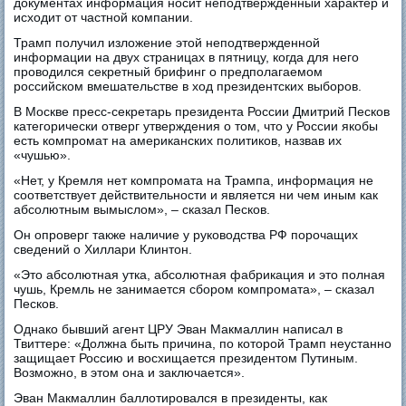
документах информация носит неподтвержденный характер и
исходит от частной компании.
Трамп получил изложение этой неподтвержденной
информации на двух страницах в пятницу, когда для него
проводился секретный брифинг о предполагаемом
российском вмешательстве в ход президентских выборов.
В Москве пресс-секретарь президента России Дмитрий Песков
категорически отверг утверждения о том, что у России якобы
есть компромат на американских политиков, назвав их
«чушью».
«Нет, у Кремля нет компромата на Трампа, информация не
соответствует действительности и является ни чем иным как
абсолютным вымыслом», – сказал Песков.
Он опроверг также наличие у руководства РФ порочащих
сведений о Хиллари Клинтон.
«Это абсолютная утка, абсолютная фабрикация и это полная
чушь, Кремль не занимается сбором компромата», – сказал
Песков.
Однако бывший агент ЦРУ Эван Макмаллин написал в
Твиттере: «Должна быть причина, по которой Трамп неустанно
защищает Россию и восхищается президентом Путиным.
Возможно, в этом она и заключается».
Эван Макмаллин баллотировался в президенты, как