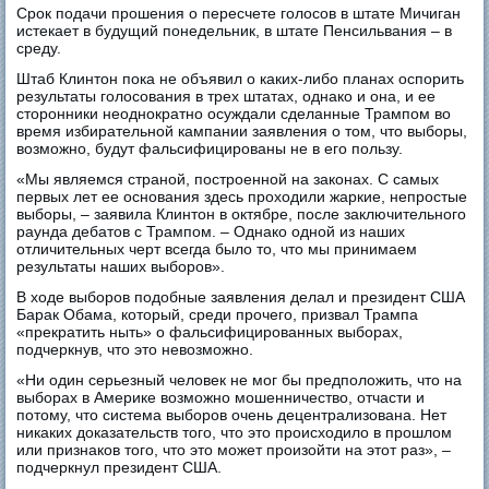
Срок подачи прошения о пересчете голосов в штате Мичиган
истекает в будущий понедельник, в штате Пенсильвания – в
среду.
Штаб Клинтон пока не объявил о каких-либо планах оспорить
результаты голосования в трех штатах, однако и она, и ее
сторонники неоднократно осуждали сделанные Трампом во
время избирательной кампании заявления о том, что выборы,
возможно, будут фальсифицированы не в его пользу.
«Мы являемся страной, построенной на законах. С самых
первых лет ее основания здесь проходили жаркие, непростые
выборы, – заявила Клинтон в октябре, после заключительного
раунда дебатов с Трампом. – Однако одной из наших
отличительных черт всегда было то, что мы принимаем
результаты наших выборов».
В ходе выборов подобные заявления делал и президент США
Барак Обама, который, среди прочего, призвал Трампа
«прекратить ныть» о фальсифицированных выборах,
подчеркнув, что это невозможно.
«Ни один серьезный человек не мог бы предположить, что на
выборах в Америке возможно мошенничество, отчасти и
потому, что система выборов очень децентрализована. Нет
никаких доказательств того, что это происходило в прошлом
или признаков того, что это может произойти на этот раз», –
подчеркнул президент США.