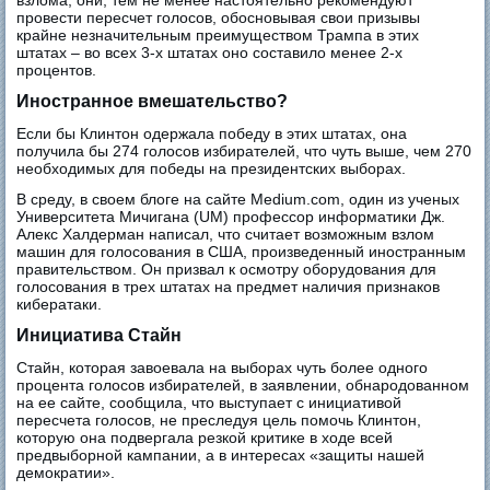
взлома, они, тем не менее настоятельно рекомендуют
провести пересчет голосов, обосновывая свои призывы
крайне незначительным преимуществом Трампа в этих
штатах – во всех 3-х штатах оно составило менее 2-х
процентов.
Иностранное вмешательство?
Если бы Клинтон одержала победу в этих штатах, она
получила бы 274 голосов избирателей, что чуть выше, чем 270
необходимых для победы на президентских выборах.
В среду, в своем блоге на сайте Medium.com, один из ученых
Университета Мичигана (UM) профессор информатики Дж.
Алекс Халдерман написал, что считает возможным взлом
машин для голосования в США, произведенный иностранным
правительством. Он призвал к осмотру оборудования для
голосования в трех штатах на предмет наличия признаков
кибератаки.
Инициатива Стайн
Стайн, которая завоевала на выборах чуть более одного
процента голосов избирателей, в заявлении, обнародованном
на ее сайте, сообщила, что выступает с инициативой
пересчета голосов, не преследуя цель помочь Клинтон,
которую она подвергала резкой критике в ходе всей
предвыборной кампании, а в интересах «защиты нашей
демократии».