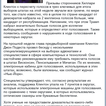
Призывы сторонников Хиллари
Клинтон к пересчету голосов в трех ключевых для итога
выборов штатах на этой неделе звучали все громче, по мере
того, как стало известно, что в целом по стране кандидат от
демократов набрала на 2 миллиона голосов больше, чем
кандидат от республиканцев. Напомним, что при этом Трамп
набрал значительно больше голосов для коллегии
выборщиков, которые и определяют итог голосования. Также
появились сообщения о нарушениях в ходе голосования в
некоторых округах.
На прошлой неделе глава предвыборной кампании Клинтон
Джон Подеста провел беседу с несколькими
специализирующимися на выборах адвокатами и
специалистами в сфере компьютерных и технологий. Они
настойчиво рекомендовали ему требовать пересчета голосов
в штатах Висконсин, Пенсильвания и Мичиган. По их мнению,
электронные кабины для голосования, используемые в этих
штатах, возможно, были взломаны, как сообщает журнал
«Нью-Йорк».
Специалисты утверждают, что, согласно результатам их
анализа, поддержка Клинтон упала на 7 пунктов в округах,
которые использовали электронные машины для голосования,
по сравнению с теми округами, в которых использовались
оптические сканеры или бумажные бюллетени.
Хотя ученые не предоставили доказательств какого-либо