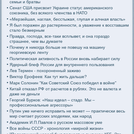
семьи и братвы
Сенат США присвоит Украине статус американского
союзника, без всякого членства в НАТО
«Мерзейшая, наглая, бесстыжая, глупая и алчная власть»
Я был поражен до растерянности, а уважение к восставшим
стало безмерным
Правда, господа, все-таки всплывет, и она гораздо
страшнее, чем вы думаете
Почему я никогда больше не повешу на машину
георгиевскую ленту
Политическая активность в России вновь набирает силу
Ядерный блеф России для внутреннего пользования
Лев Термен - похороненный заживо
Виктор Ерофеев: Как тут жить дальше?
Марк Солонин "Как Советский Союз победил в войне"
Китай отказал РФ от расчетов в рублях. Это не валюта и
даже не деньги
Георгий Бурков: «Наш идеал – стадо. Мы –
профессиональные агрессоры»
Путин уже ничего исправить не может — практически весь
мир считает русских злодеями, как народ
Академик И.П.Павлов о русском массовом уме
Все войны СССР - хронология «мирной жизни»