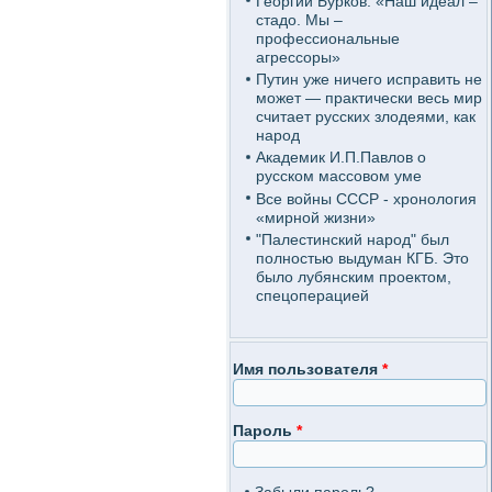
Георгий Бурков: «Наш идеал –
стадо. Мы –
профессиональные
агрессоры»
Путин уже ничего исправить не
может — практически весь мир
считает русских злодеями, как
народ
Академик И.П.Павлов о
русском массовом уме
Все войны СССР - хронология
«мирной жизни»
"Палестинский народ" был
полностью выдуман КГБ. Это
было лубянским проектом,
спецоперацией
Имя пользователя
*
Пароль
*