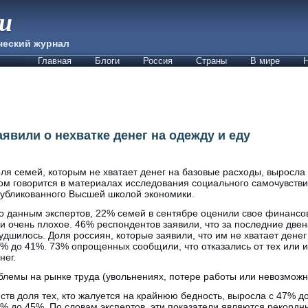
ии
ческий журнал
Главная
Блоги
Россия
Страны
В мире
Н
явили о нехватке денег на одежду и еду
ля семей, которым не хватает денег на базовые расходы, выросла
ом говорится в материалах исследования социального самочувстви
убликованного Высшей школой экономики.
 данным экспертов, 22% семей в сентябре оценили свое финансо
и очень плохое. 46% респондентов заявили, что за последние две
удшилось. Доля россиян, которые заявили, что им не хватает денег
% до 41%. 73% опрощенных сообщили, что отказались от тех или и
нег.
лемы на рынке труда (увольнениях, потере работы или невозможно
в доля тех, кто жалуется на крайнюю бедность, выросла с 47% до
% до 45%. По словам экспертов, эти показатели являются рекордн