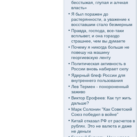
бесстыжая, глупая и алчная
власть»
Я был поражен до
растерянности, а уважение к
восставшим стало безмерным
Правда, господа, все-таки
всплывет, и она гораздо
страшнее, чем вы думаете
Почему я никогда больше не
повешу на машину
георгиевскую ленту
Политическая активность в
России вновь набирает силу
Ядерный блеф России для
внутреннего пользования
Лев Термен - похороненный
заживо
Виктор Ерофеев: Как тут жить
дальше?
Марк Солонин "Как Советский
Союз победил в войне"
Китай отказал РФ от расчетов в
рублях. Это не валюта и даже
не деньги