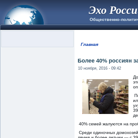
Эхо Росс
Общественно-полити
Главная
Вы здесь
Более 40% россиян за
10 ноября, 2016 - 09:42
До
эт
оп
По
ил
ух
39
де
40% семей жалуются на проб
Среди одиночных домохозяйст
двумя и более детьми — с 39