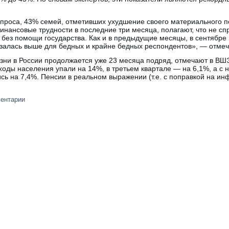
проса, 43% семей, отметивших ухудшение своего материального п
инансовые трудности в последние три месяца, полагают, что не сп
без помощи государства. Как и в предыдущие месяцы, в сентябре 
залась выше для бедных и крайне бедных респондентов», — отмеч
зни в России продолжается уже 23 месяца подряд, отмечают в ВШЭ
ды населения упали на 14%, в третьем квартале — на 6,1%, а с н
ь на 7,4%. Пенсии в реальном выражении (т.е. с поправкой на и
ментарии