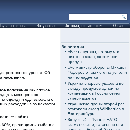
аука и техника
Искусство
История, политология
О нас
За сегодня:
«Все напуганы, потому что
никто не знает, за кем они
придут»
Экс-министр обороны Михаил
Федоров о том чего не успел и
 до рекордного уровня. Об
я населения,
на что надеется
Украина впервые ударила по
складу продуктов одной из
вое положение как плохое
крупнейших в России сетей
надцать месяцев оно
супермаркетов
 на одежду и еду, выросла с
Украинские дроны второй раз
ных расходов из-за нехватки
атаковали склад Wildberries в
Екатеринбурге
сти ее найти).
Залужный: «Пусть в НАТО
скажут честно, готовы ли они
 60%; среди домохозяйств с
ыми за весь период
воевать с Россией без опыта