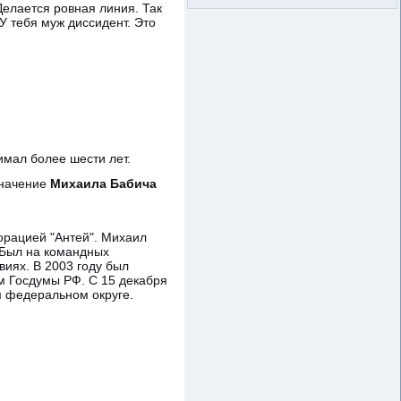
Делается ровная линия. Так
У тебя муж диссидент. Это
имал более шести лет.
значение
Михаила Бабича
порацией "Антей". Михаил
. Был на командных
виях. В 2003 году был
м Госдумы РФ. С 15 декабря
м федеральном округе.