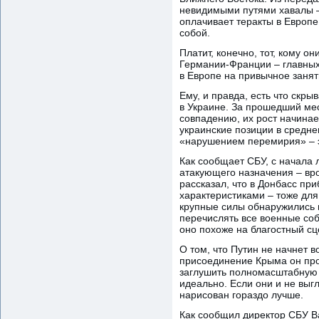
невидимыми путями хавалы –
оплачивает теракты в Европ
собой.
Платит, конечно, тот, кому о
Германии-Франции – главных
в Европе на привычное занят
Ему, и правда, есть что скр
в Украине. За прошедший ме
совпадению, их рост начинае
украинские позиции в среднем
«нарушением перемирия» – э
Как сообщает СБУ, с начала
атакующего назначения – вр
рассказал, что в Донбасс 
характеристиками – тоже дл
крупные силы обнаружились 
перечислять все военные соб
оно похоже на благостный с
О том, что Путин не начнет 
присоединение Крыма он про
заглушить полномасштабную в
идеально. Если они и не выг
нарисован гораздо лучше.
Как сообщил директор СБУ Ва