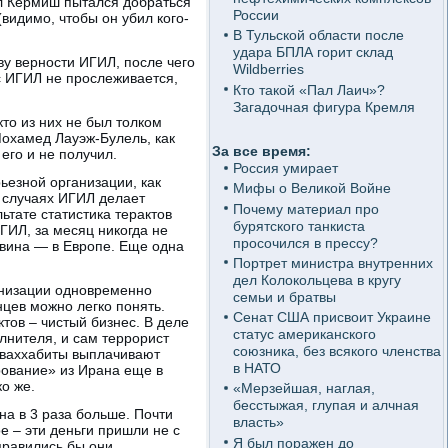
ел Кермиш пытался добраться
России
видимо, чтобы он убил кого-
В Тульской области после
удара БПЛА горит склад
у верности ИГИЛ, после чего
Wildberries
с ИГИЛ не прослеживается,
Кто такой «Пал Лаич»?
Загадочная фигура Кремля
то из них не был толком
Мохамед Лауэж-Булель, как
За все время:
его и не получил.
Россия умирает
ьезной организации, как
Мифы о Великой Войне
 случаях ИГИЛ делает
Почему материал про
ьтате статистика терактов
бурятского танкиста
ГИЛ, за месяц никогда не
просочился в прессу?
овина — в Европе. Еще одна
Портрет министра внутренних
дел Колокольцева в кругу
ганизации одновременно
семьи и братвы
нцев можно легко понять.
Сенат США присвоит Украине
тов – чистый бизнес. В деле
статус американского
олнителя, и сам террорист
союзника, без всякого членства
е ваххабиты выплачивают
в НАТО
рование» из Ирана еще в
ко же.
«Мерзейшая, наглая,
бесстыжая, глупая и алчная
на в 3 раза больше. Почти
власть»
е – эти деньги пришли не с
Я был поражен до
правились бы они