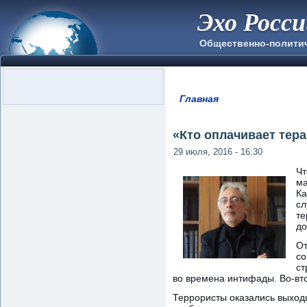
Эхо Росс
Общественно-полити
Главная
Вы здесь
«Кто оплачивает тер
29 июля, 2016 - 16:30
Чт
ма
Ка
сл
те
до
От
со
ст
во времена интифады. Во-вто
Террористы оказались выходц