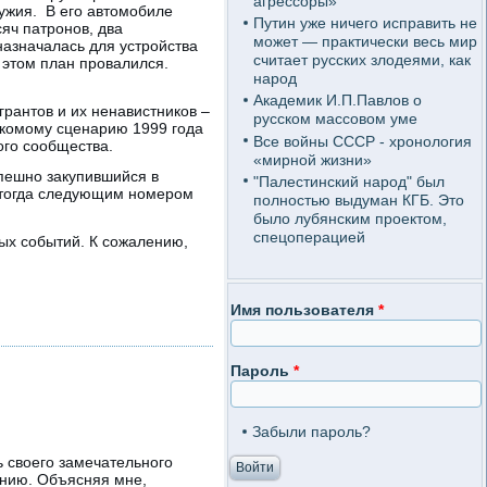
агрессоры»
ружия. В его автомобиле
Путин уже ничего исправить не
яч патронов, два
может — практически весь мир
назначалась для устройства
считает русских злодеями, как
 этом план провалился.
народ
Академик И.П.Павлов о
грантов и их ненавистников –
русском массовом уме
накомому сценарию 1999 года
Все войны СССР - хронология
ого сообщества.
«мирной жизни»
спешно закупившийся в
"Палестинский народ" был
и тогда следующим номером
полностью выдуман КГБ. Это
было лубянским проектом,
спецоперацией
ых событий. К сожалению,
Имя пользователя
*
Пароль
*
Забыли пароль?
ь своего замечательного
жению. Объясняя мне,