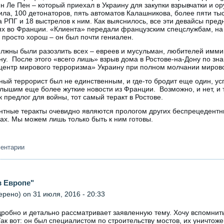
н Ле Пен – который приехал в Украину для закупки взрывчатки и о
ила, 100 детонаторов, пять автоматов Калашникова, более пяти тыс
 РПГ и 18 выстрелов к ним. Как выяснилось, все эти девайсы пред
тях во Франции. «Клиента» передали французским спецслужбам, на
е просто хорош – он был почти гениален.
должны были разозлить всех – евреев и мусульман, любителей имми
ну. После этого «всего лишь» взрыв дома в Ростове-на-Дону по з
 «центр мирового терроризма» Украину при полном молчании миров
ный террорист был не единственным, и где-то бродит еще один, у
услышим еще более жуткие новости из Франции. Возможно, и нет, 
 предлог для войны, тот самый теракт в Ростове.
нтные теракты очевидно являются прологом других беспрецедентн
лах. Мы можем лишь только быть к ним готовы.
ментарии
в Европе"
верено)
on 31 июля, 2016 - 20:33
дробно и детально рассматривает заявленную тему. Хочу вспомнит
 Так вот: он был специалистом по строительству мостов, их уничто