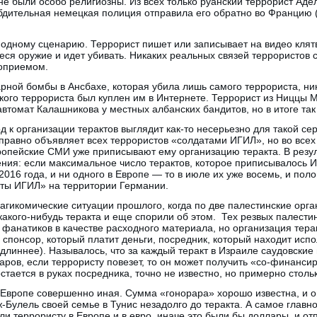
не были особо религиозны. Из всех только руанский террорист Ад
 бдительная немецкая полиция отправила его обратно во Францию (
одному сценарию. Террорист пишет или записывает на видео клятв
еся оружие и идет убивать. Никаких реальных связей террористов 
моприемом.
рной бомбы в Ансбахе, которая убила лишь самого террориста, ник
ого террориста был куплен им в Интернете. Террорист из Ниццы 
втомат Калашникова у местных албанских бандитов, но в итоге так 
 к организации терактов выглядит как-то несерьезно для такой сер
правно объявляет всех террористов «солдатами ИГИЛ», но во всех
вропейские СМИ уже приписывают ему организацию теракта. В резул
ния: если максимальное число терактов, которое приписывалось И
016 года, и ни одного в Европе — то в июле их уже восемь, и пол
кты ИГИЛ» на территории Германии.
рагикомические ситуации прошлого, когда по две палестинские ор
акого-нибудь теракта и еще спорили об этом. Тех резвых палести
 фанатиков в качестве расходного материала, но организация терак
: спонсор, который платит деньги, посредник, который находит исп
 длиннее). Называлось, что за каждый теракт в Израиле саудовски
аров, если террористу повезет, то он может получить «со-финанси
стается в руках посредника, точно не известно, но примерно столь
 Европе совершенно иная. Сумма «гонорара» хорошо известна, и о
-Булель своей семье в Тунис незадолго до теракта. А самое главно
ли террористу в Европе и в евро, иначе это были бы доллары, и от