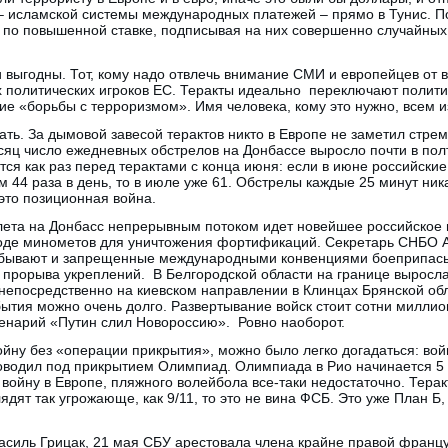
 исламской системы международных платежей – прямо в Тунис. По
е по повышенной ставке, подписывая на них совершенно случайных
ни выгодны. Тот, кому надо отвлечь внимание СМИ и европейцев от в
 политических игроков ЕС. Теракты идеально переключают полит
ие «борьбы с терроризмом». Имя человека, кому это нужно, всем и
ывать. За дымовой завесой терактов никто в Европе не заметил стр
сяц число ежедневных обстрелов на Донбассе выросло почти в пол
тся как раз перед терактами с конца июня: если в июне российски
 44 раза в день, то в июле уже 61. Обстрелы каждые 25 минут ника
то позиционная война.
 лета на Донбасс непрерывным потоком идет новейшее российское 
оде минометов для уничтожения фортификаций. Секретарь СНБО 
прибывают и запрещенные международными конвенциями боеприпас
я прорыва укреплений. В Белгородской области на границе выросл
непосредственно на киевском направлении в Клинцах Брянской обл
ытия можно очень долго. Развертывание войск стоит сотни миллио
ценарий «Путин слил Новороссию». Ровно наоборот.
войну без «операции прикрытия», можно было легко догадаться: вой
водил под прикрытием Олимпиад. Олимпиада в Рио начинается 5 ав
ойну в Европе, пляжного волейбола все-таки недостаточно. Терак
лядят так угрожающе, как 9/11, то это не вина ФСБ. Это уже План 
силь Грицак, 21 мая СБУ арестовала члена крайне правой францу