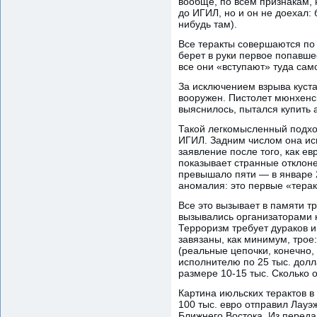
вообще, по всем признакам, 
до ИГИЛ, но и он не доехал:
нибудь там).
Все теракты совершаются по 
берет в руки первое попавше
все они «вступают» туда са
За исключением взрыва куста
вооружен. Пистолет мюнхенск
выяснилось, пытался купить а
Такой легкомысленный подход
ИГИЛ. Задним числом она ис
заявление после того, как е
показывает странные отклоне
превышало пяти — в январе 2
аномалия: это первые «тера
Все это вызывает в памяти т
вызывались организаторами к
Терроризм требует дураков и
завязаны, как минимум, трое
(реальные цепочки, конечно,
исполнителю по 25 тыс. долл
размере 10-15 тыс. Сколько о
Картина июльских терактов в
100 тыс. евро отправил Лауэж
Ближнего Востока. Из переда