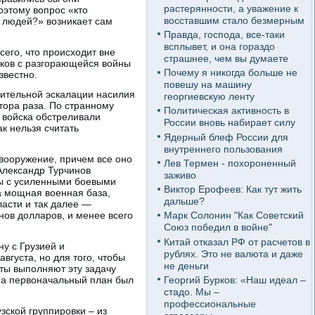
растерянности, а уважение к
этому вопрос «кто
восставшим стало безмерным
 людей?» возникает сам
Правда, господа, все-таки
всплывет, и она гораздо
сего, что происходит вне
страшнее, чем вы думаете
иков с разгорающейся войны
Почему я никогда больше не
звестно.
повешу на машину
емительной эскалации насилия
георгиевскую ленту
тора раза. По странному
Политическая активность в
е войска обстреливали
России вновь набирает силу
к нельзя считать
Ядерный блеф России для
внутреннего пользования
вооружение, причем все оно
Лев Термен - похороненный
Александр Турчинов
заживо
ы с усиленными боевыми
Виктор Ерофеев: Как тут жить
а мощная военная база,
дальше?
асти и так далее —
нов долларов, и менее всего
Марк Солонин "Как Советский
Союз победил в войне"
Китай отказал РФ от расчетов в
ну с Грузией и
рублях. Это не валюта и даже
густа, но для того, чтобы
не деньги
ты выполняют эту задачу
Георгий Бурков: «Наш идеал –
Б, а первоначальный план был
стадо. Мы –
профессиональные
зской группировки – из