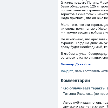
близких подруге Путина Мари
было обнаружено 125 кг трот
противотанковых гранатомета
терактов в синагогах и мече
Надо признать, что он был н
Мало того, что эти теракты 
их следы вели прямо в Украи
– и можно вводить войска в
Не исключено, что арестован
Украине. Тогда на днях мы 
сразу будет необходимый, как
В любом случае, беспрецеде
остановить их не в наших си
Виктор Давыдов
Войдите
, чтобы оставлять ком
Комментарии
"Кто оплачивает теракты 
Татьяна Яковлев... (не про
Автор публикации очень по
друга,его уже нет в живых.