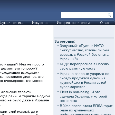
аука и техника
Искусство
История, политология
О нас
За сегодня:
Залужный: «Пусть в НАТО
скажут честно, готовы ли они
воевать с Россией без опыта
Украины?»
КНДР перебросила в Россию
вилизаций? Или же просто
 делают это топором?
свою ракетную часть
оисходившее выходками
Украина впервые ударила по
же поставило диагноз: это
складу продуктов одной из
ую очевидность как можно
крупнейших в России сетей
супермаркетов
Fleet in non-being. И это
о июльские теракты
огда раньше теракты в одной
сделала Украина, у которой
кого не было даже в Израиле
нет флота
.
В Уфе после атаки БПЛА горит
один из крупнейших
шиитский ислам), да и
нефтехимических комплексов