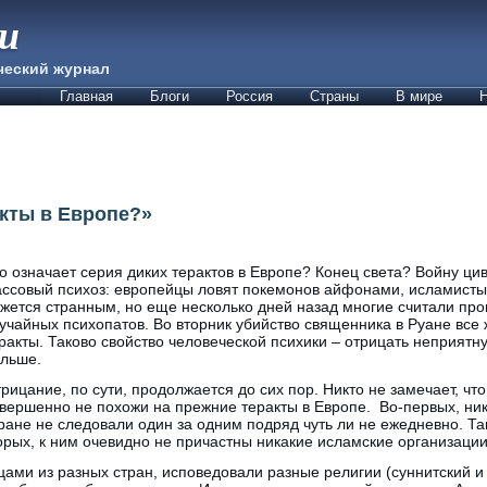
ии
ческий журнал
Главная
Блоги
Россия
Страны
В мире
Н
акты в Европе?»
о означает серия диких терактов в Европе? Конец света? Войну ци
ссовый психоз: европейцы ловят покемонов айфонами, исламисты
жется странным, но еще несколько дней назад многие считали пр
учайных психопатов. Во вторник убийство священника в Руане все 
ракты. Таково свойство человеческой психики – отрицать неприятн
льше.
рицание, по сути, продолжается до сих пор. Никто не замечает, чт
вершенно не похожи на прежние теракты в Европе. Во-первых, ник
ране не следовали один за одним подряд чуть ли не ежедневно. Та
рых, к ним очевидно не причастны никакие исламские организации
ами из разных стран, исповедовали разные религии (суннитский и 