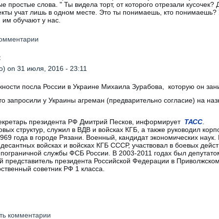
е простые слова. " Ты видела торт, от которого отрезали кусочек? 
ъекты учат лишь в одном месте. Это ты понимаешь, кто понимаешь? 
им обучают у нас.
 комментарии
:
о)
on 31 июля, 2016 - 23:11
жности посла России в Украине Михаила Зурабова, которую он зан
то запросили у Украины агреман (предварительно согласие) на на
секретарь президента РФ Дмитрий Песков, информирует
ТАСС
.
овых структур, служил в ВДВ и войсках КГБ, а также руководил кор
969 года в городе Рязани. Военный, кандидат экономических наук
десантных войсках и войсках КГБ СССР, участвовал в боевых дейст
пограничной службы ФСБ России. В 2003-2011 годах был депутато
ый представитель президента Российской Федерации в Приволжско
ственный советник РФ 1 класса.
ять комментарии