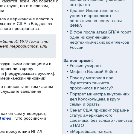
кажется, всем, кто борется с
нет флота
их групп, по его словам,
ии.
Джанни Инфантино пока
устоял и продолжает
ала американские власти о
оставаться на посту главы
ольством США в Багдаде за
ФИФА
шного пространства.
В Уфе после атаки БПЛА горит
один из крупнейших
бомбить ИГИЛ? Пока что
нефтехимических комплексов
е нет террористов, или
России
За все время:
 воздушными операциями в
Россия умирает
 провели в среду
Мифы о Великой Войне
и [предупреждать русских].
Почему материал про
американский чиновник".
бурятского танкиста
но нанесены по тем частям
просочился в прессу?
 слушайте заявления
Портрет министра внутренних
дел Колокольцева в кругу
семьи и братвы
Сенат США присвоит Украине
как он сам утверждает,
статус американского
Times
. "Это российский
союзника, без всякого членства
в НАТО
ком присутствии ИГИЛ
«Мерзейшая, наглая,