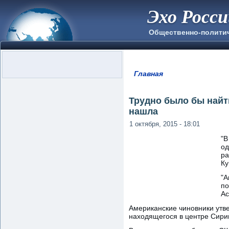
Эхо Росс
Общественно-полити
Главная
Вы здесь
Трудно было бы найт
нашла
1 октября, 2015 - 18:01
"В
од
ра
Ку
"А
по
Ас
Американские чиновники утве
находящегося в центре Сирии 