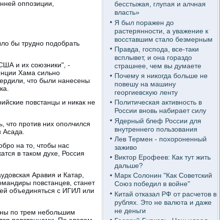
анней оппозиции,
бесстыжая, глупая и алчная
власть»
Я был поражен до
растерянности, а уважение к
восставшим стало безмерным
ыло бы трудно подобрать
Правда, господа, все-таки
всплывет, и она гораздо
США и их союзники", -
страшнее, чем вы думаете
винции Хама сильно
Почему я никогда больше не
ердили, что были нанесены
повешу на машину
ка.
георгиевскую ленту
ийские повстанцы и никак не
Политическая активность в
России вновь набирает силу
Ядерный блеф России для
, что против них ополчился
внутреннего пользования
 Асада.
Лев Термен - похороненный
бро на то, чтобы нас
заживо
атся в таком духе, Россия
Виктор Ерофеев: Как тут жить
дальше?
удовская Аравия и Катар,
Марк Солонин "Как Советский
омандиры повстанцев, станет
Союз победил в войне"
ей объединяться с ИГИЛ или
Китай отказал РФ от расчетов в
рублях. Это не валюта и даже
не деньги
ены по трем небольшим
тся повстанцами. По словам