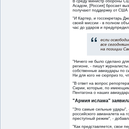
В среду министр обороны США
Асадом, [Россия] бросает выз
получают поддержку от США 
"И Картер, и госсекретарь Д
своей миссии - в полном объе
час до ударов и предупредил
если освобод
все сегодняшн
на позиции С
"Ничего не было сделано дл
регионе, - пишут журналисты
собственные авиаудары по си
Ни для кого не сюрприз то, 
"В ответ на вопрос репортер
Сирии, которые, по имеющим
Пентагона о наших авиаудара
"Армия ислама" заявила
"Это самые сильные удары", 
российского авианалета на г
преступный режим", - добавл
"Как представляется, свои п