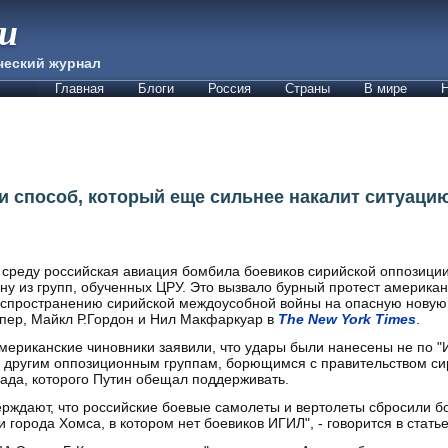
ии
ческий журнал
Главная
Блоги
Россия
Страны
В мире
Н
и способ, который еще сильнее накалит ситуацию
 среду российская авиация бомбила боевиков сирийской оппозиции
ну из групп, обученных ЦРУ. Это вызвало бурный протест американ
спространению сирийской междоусобной войны на опасную новую 
пер, Майкл Р.Гордон и Нил Макфаркуар в
The New York Times
.
мериканские чиновники заявили, что удары были нанесены не по "И
 другим оппозиционным группам, борющимся с правительством си
ада, которого Путин обещал поддерживать.
рждают, что российские боевые самолеты и вертолеты сбросили бо
города Хомса, в котором нет боевиков ИГИЛ", - говорится в статье