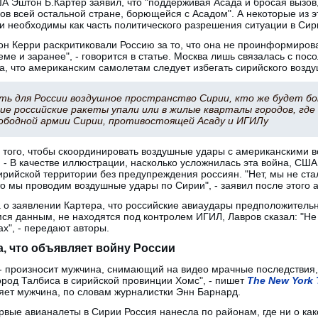
 Эштон Б.Картер заявил, что "поддерживая Асада и бросая вызов, 
ов всей остальной стране, борющейся с Асадом". А некоторые из эт
и необходимы как часть политического разрешения ситуации в Сир
жон Керри раскритиковали Россию за то, что она не проинформиров
ме и заранее", - говорится в статье. Москва лишь связалась с пос
а, что американским самолетам следует избегать сирийского возду
ить для России воздушное пространство Сирии, кто же будет 
ие российские ракеты упали или в жилые кварталы городов, гд
вободной армии Сирии, противостоящей Асаду и ИГИЛу
я того, чтобы скоординировать воздушные удары с американскими
. - В качестве иллюстрации, насколько усложнилась эта война, США
рийской территории без предупреждения россиян. "Нет, мы не стал
что мы проводим воздушные удары по Сирии", - заявил после этого 
а о заявлении Картера, что российские авиаудары предположитель
ся данным, не находятся под контролем ИГИЛ, Лавров сказал: "Не
х", - передают авторы.
, что объявляет войну России
- произносит мужчина, снимающий на видео мрачные последствия, 
ород Талбиса в сирийской провинции Хомс", - пишет
The New York 
яет мужчина, по словам журналистки Энн Барнард.
ервые авианалеты в Сирии Россия нанесла по районам, где ни о ка