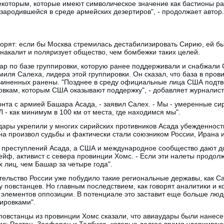
некоторым, которые имеют символическое значение как бастионы р
зародившейся в среде армейских дезертиров", - продолжает автор.
ворят: если бы Москва стремилась дестабилизировать Сирию, ей б
накалит и поляризует общество, чем бомбежки таких целей.
дар по базе группировки, которую ранее поддерживали и снабжали 
миля Салеха, лидера этой группировки. Он сказал, что база в про
дчиненных ранены. "Позднее в среду официальные лица США подтв
овкам, которым США оказывают поддержку", - добавляет журналист
та с армией Башара Асада, - заявил Салех. - Мы - умеренные сир
 как минимум в 100 км от места, где находимся мы".
дары укрепили у многих сирийских противников Асада убежденность
на произвол судьбы и фактически стали союзником России, Ирана и
к преступлений Асада, а США и международное сообщество дают до
ейф, активист с севера провинции Хомс. - Если эти налеты продолж
 лиц, чем Башар за четыре года".
ельство России уже побудило такие региональные державы, как Са
 повстанцев. Но главным последствием, как говорят аналитики и к
элементов оппозиции. В потенциале это заставит еще больше люд
ировками".
повстанцы из провинции Хомс сказали, что авиаудары были нанес
мс: Растан, Заафаран и Талбиса, которые долгое время удерживаю