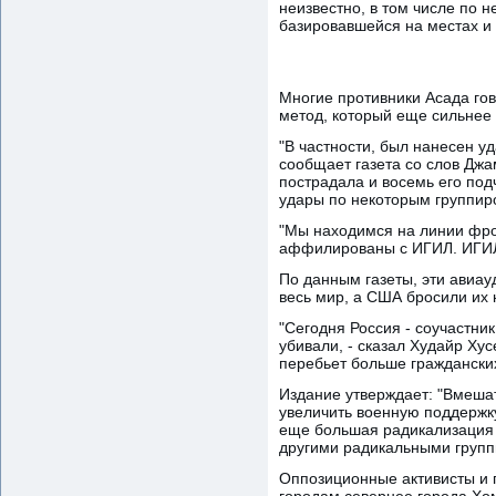
неизвестно, в том числе по 
базировавшейся на местах и 
Многие противники Асада го
метод, который еще сильнее 
"В частности, был нанесен у
сообщает газета со слов Джа
пострадала и восемь его по
удары по некоторым группир
"Мы находимся на линии фрон
аффилированы с ИГИЛ. ИГИЛ -
По данным газеты, эти авиау
весь мир, а США бросили их 
"Сегодня Россия - соучастни
убивали, - сказал Худайр Хус
перебьет больше гражданских
Издание утверждает: "Вмешат
увеличить военную поддержку
еще большая радикализация 
другими радикальными групп
Оппозиционные активисты и 
городам севернее города Хо