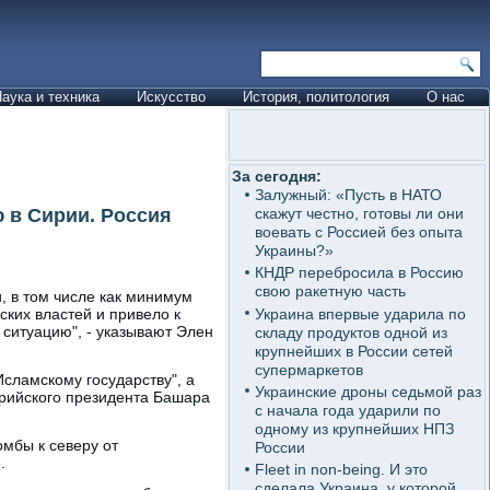
аука и техника
Искусство
История, политология
О нас
За сегодня:
Залужный: «Пусть в НАТО
 в Сирии. Россия
скажут честно, готовы ли они
воевать с Россией без опыта
Украины?»
КНДР перебросила в Россию
свою ракетную часть
, в том числе как минимум
Украина впервые ударила по
ских властей и привело к
ситуацию", - указывают Элен
складу продуктов одной из
крупнейших в России сетей
супермаркетов
сламскому государству", а
Украинские дроны седьмой раз
рийского президента Башара
с начала года ударили по
одному из крупнейших НПЗ
мбы к северу от
России
.
Fleet in non-being. И это
сделала Украина, у которой