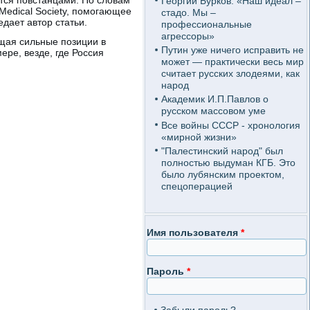
Георгий Бурков: «Наш идеал –
 Medical Society, помогающее
стадо. Мы –
дает автор статьи.
профессиональные
агрессоры»
щая сильные позиции в
Путин уже ничего исправить не
ере, везде, где Россия
может — практически весь мир
считает русских злодеями, как
народ
Академик И.П.Павлов о
русском массовом уме
Все войны СССР - хронология
«мирной жизни»
"Палестинский народ" был
полностью выдуман КГБ. Это
было лубянским проектом,
спецоперацией
Имя пользователя
*
Пароль
*