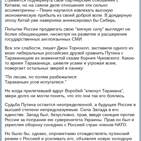
стремится подчеркнуть свои партнерские отношения с
Китаем, но на самом деле отношения эти сильно
ассиметричны – Пекин научился извлекать высокую
экономическую прибыль из своей доброй воли. В доядерную
эпоху Китай уже наверняка аннексировал бы Сибирь.
Попытки России продвигать свою "мягкую силу" выглядят не
более обещающими, несмотря на развитие и расширение
государственных англоязычных СМИ.
Все эти слабости, пишет Джон Торнхилл, заставили одного из
моих либеральных российских друзей сравнить Путина с
Тараканищем из знаменитой сказки Корнея Чуковского. Какое-
то время Тараканище, шевеля усами и угрожая всем,
повергает остальных зверей в панику:
"По лесам, по полям разбежалися:
Тараканьих усов испугалися."
Но когда прилетевший вдруг Воробей "клюнул Таракана",
звери долго не могли понять, что это они так его боялись.
Судьба Путина остается неопределенной, а будущее России в
высшей степени непредсказуемым. Сила Запада в его
единстве. Запад был, безусловно, прав, введя санкции против
России за попрание ею суверенитета Украины. Прав он был и
укрепляя оборону соседних с Россией стран членов НАТО.
Но было бы, однако, опрометчиво отождествлять путинский
режим с Россией и усиливать его, объявляя новую холодную