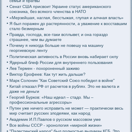
семьи и братвы
Сенат США присвоит Украине статус американского
союзника, без всякого членства в НАТО
«Мерзейшая, наглая, бесстыжая, глупая и алчная власть»
Я был поражен до растерянности, а уважение к восставшим
стало безмерным
Правда, господа, все-таки всплывет, и она гораздо
страшнее, чем вы думаете
Почему я никогда больше не повешу на машину
георгиевскую ленту
Политическая активность в России вновь набирает силу
Ядерный блеф России для внутреннего пользования
Лев Термен - похороненный заживо
Виктор Ерофеев: Как тут жить дальше?
Марк Солонин "Как Советский Союз победил в войне"
Китай отказал РФ от расчетов в рублях. Это не валюта и
даже не деньги
Георгий Бурков: «Наш идеал – стадо. Мы –
профессиональные агрессоры»
Путин уже ничего исправить не может — практически весь
мир считает русских злодеями, как народ
Академик И.П.Павлов о русском массовом уме
Все войны СССР - хронология «мирной жизни»
"Палестинский народ" был полностью выдуман КГБ. Это