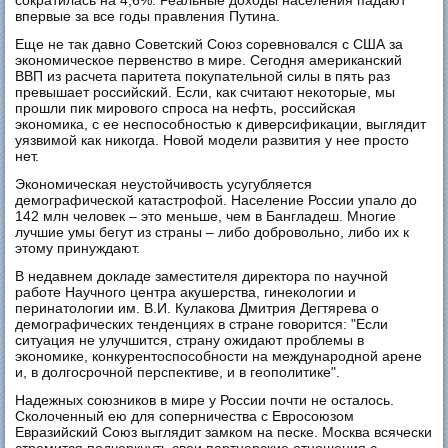
сократилась на 4,6%. Реальные доходы населения падают
впервые за все годы правления Путина.
Еще не так давно Советский Союз соревновался с США за
экономическое первенство в мире. Сегодня американский
ВВП из расчета паритета покупательной силы в пять раз
превышает российский. Если, как считают некоторые, мы
прошли пик мирового спроса на нефть, российская
экономика, с ее неспособностью к диверсификации, выглядит
уязвимой как никогда. Новой модели развития у нее просто
нет.
Экономическая неустойчивость усугубляется
демографической катастрофой. Население России упало до
142 млн человек – это меньше, чем в Бангладеш. Многие
лучшие умы бегут из страны – либо добровольно, либо их к
этому принуждают.
В недавнем докладе заместителя директора по научной
работе Научного центра акушерства, гинекологии и
перинатологии им. В.И. Кулакова Дмитрия Дегтярева о
демографических тенденциях в стране говорится: "Если
ситуация не улучшится, страну ожидают проблемы в
экономике, конкурентоспособности на международной арене
и, в долгосрочной перспективе, и в геополитике".
Надежных союзников в мире у России почти не осталось.
Сколоченный ею для соперничества с Евросоюзом
Евразийский Союз выглядит замком на песке. Москва всячески