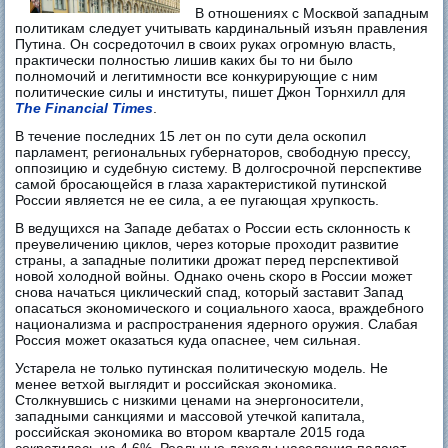
В отношениях с Москвой западным
политикам следует учитывать кардинальный изъян правления
Путина. Он сосредоточил в своих руках огромную власть,
практически полностью лишив каких бы то ни было
полномочий и легитимности все конкурирующие с ним
политические силы и институты, пишет Джон Торнхилл для
The Financial Times
.
В течение последних 15 лет он по сути дела оскопил
парламент, региональных губернаторов, свободную прессу,
оппозицию и судебную систему. В долгосрочной перспективе
самой бросающейся в глаза характеристикой путинской
России является не ее сила, а ее пугающая хрупкость.
В ведущихся на Западе дебатах о России есть склонность к
преувеличению циклов, через которые проходит развитие
страны, а западные политики дрожат перед перспективой
новой холодной войны. Однако очень скоро в России может
снова начаться циклический спад, который заставит Запад
опасаться экономического и социального хаоса, враждебного
национализма и распространения ядерного оружия. Слабая
Россия может оказаться куда опаснее, чем сильная.
Устарела не только путинская политическую модель. Не
менее ветхой выглядит и российская экономика.
Столкнувшись с низкими ценами на энергоносители,
западными санкциями и массовой утечкой капитала,
российская экономика во втором квартале 2015 года