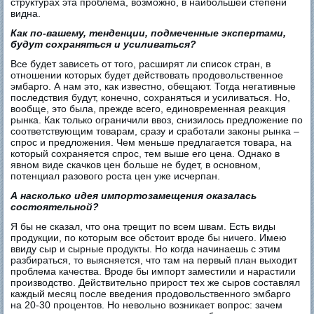
структурах эта проблема, возможно, в наибольшей степени
видна.
Как по-вашему, тенденции, подмеченные экспертами,
будут сохраняться и усиливаться?
Все будет зависеть от того, расширят ли список стран, в
отношении которых будет действовать продовольственное
эмбарго. А нам это, как известно, обещают. Тогда негативные
последствия будут, конечно, сохраняться и усиливаться. Но,
вообще, это была, прежде всего, единовременная реакция
рынка. Как только ограничили ввоз, снизилось предложение по
соответствующим товарам, сразу и сработали законы рынка –
спрос и предложения. Чем меньше предлагается товара, на
который сохраняется спрос, тем выше его цена. Однако в
явном виде скачков цен больше не будет, в основном,
потенциал разового роста цен уже исчерпан.
А насколько идея импортозамещения оказалась
состоятельной?
Я бы не сказал, что она трещит по всем швам. Есть виды
продукции, по которым все обстоит вроде бы ничего. Имею
ввиду сыр и сырные продукты. Но когда начинаешь с этим
разбираться, то выясняется, что там на первый план выходит
проблема качества. Вроде бы импорт заместили и нарастили
производство. Действительно прирост тех же сыров составлял
каждый месяц после введения продовольственного эмбарго
на 20-30 процентов. Но невольно возникает вопрос: зачем