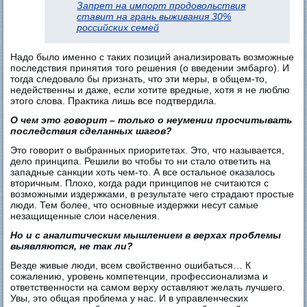
Запрет на импорт продовольствия
ставит на грань выживания 30%
российских семей
Надо было именно с таких позиций анализировать возможные
последствия принятия того решения (о введении эмбарго). И
тогда следовало бы признать, что эти меры, в общем-то,
недейственны и даже, если хотите вредные, хотя я не люблю
этого слова. Практика лишь все подтвердила.
О чем это говорит – только о неумении просчитывать
последствия сделанных шагов?
Это говорит о выбранных приоритетах. Это, что называется,
дело принципа. Решили во чтобы то ни стало ответить на
западные санкции хоть чем-то. А все остальное оказалось
вторичным. Плохо, когда ради принципов не считаются с
возможными издержками, в результате чего страдают простые
люди. Тем более, что основные издержки несут самые
незащищенные слои населения.
Но и с аналитическим мышлением в верхах проблемы
выявляются, не так ли?
Везде живые люди, всем свойственно ошибаться… К
сожалению, уровень компетенции, профессионализма и
ответственности на самом верху оставляют желать лучшего.
Увы, это общая проблема у нас. И в управленческих