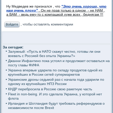
Ну Медведев же признался , что
"Это очень хорошо, что
нам очень плохо"
. Он не прав только в одном - не НАМ ,
а ВАМ - ведь ему-то с компашкой хуже всех , беднягам !!!
, чтобы оставлять комментарии
Войдите
За сегодня:
Залужный: «Пусть в НАТО скажут честно, готовы ли они
воевать с Россией без опыта Украины?»
Джанни Инфантино пока устоял и продолжает оставаться на
посту главы ФИФА
Украина впервые ударила по складу продуктов одной из
крупнейших в России сетей супермаркетов
Украинские дроны седьмой раз с начала года ударили по
одному из крупнейших НПЗ России
КНДР перебросила в Россию свою ракетную часть
Fleet in non-being. И это сделала Украина, у которой нет
флота
Ирландия и Шотландия будут требовать референдумов о
независимости после Brexit