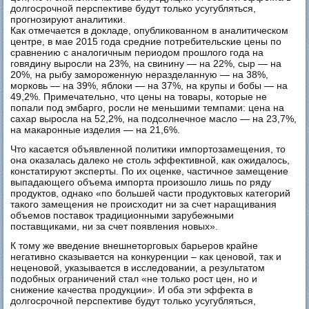
долгосрочной перспективе будут только усугубляться,
прогнозируют аналитики.
Как отмечается в докладе, опубликованном в аналитическом
центре, в мае 2015 года средние потребительские цены по
сравнению с аналогичным периодом прошлого года на
говядину выросли на 23%, на свинину ― на 22%, сыр ― на
20%, на рыбу замороженную неразделанную ― на 38%,
морковь ― на 39%, яблоки ― на 37%, на крупы и бобы ― на
49,2%. Примечательно, что цены на товары, которые не
попали под эмбарго, росли не меньшими темпами: цена на
сахар выросла на 52,2%, на подсолнечное масло ― на 23,7%,
на макаронные изделия ― на 21,6%.
Что касается объявленной политики импортозамещения, то
она оказалась далеко не столь эффективной, как ожидалось,
констатируют эксперты. По их оценке, частичное замещение
выпадающего объема импорта произошло лишь по ряду
продуктов, однако «по большей части продуктовых категорий
такого замещения не происходит ни за счет наращивания
объемов поставок традиционными зарубежными
поставщиками, ни за счет появления новых».
К тому же введение внешнеторговых барьеров крайне
негативно сказывается на конкуренции – как ценовой, так и
неценовой, указывается в исследовании, а результатом
подобных ограничений стал «не только рост цен, но и
снижение качества продукции». И оба эти эффекта в
долгосрочной перспективе будут только усугубляться,