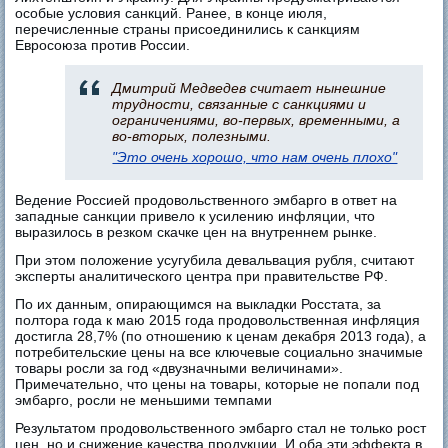
особые условия санкций. Ранее, в конце июля,
перечисленные страны присоединились к санкциям
Евросоюза против России.
Дмитрий Медведев считает нынешние
трудности, связанные с санкциями и
ограничениями, во-первых, временными, а
во-вторых, полезными.
"Это очень хорошо, что нам очень плохо"
Ведение Россией продовольственного эмбарго в ответ на
западные санкции привело к усилению инфляции, что
выразилось в резком скачке цен на внутреннем рынке.
При этом положение усугубила девальвация рубля, считают
эксперты аналитического центра при правительстве РФ.
По их данным, опирающимся на выкладки Росстата, за
полтора года к маю 2015 года продовольственная инфляция
достигла 28,7% (по отношению к ценам декабря 2013 года), а
потребительские цены на все ключевые социально значимые
товары росли за год «двузначными величинами».
Примечательно, что цены на товары, которые не попали под
эмбарго, росли не меньшими темпами
Результатом продовольственного эмбарго стал не только рост
цен, но и снижение качества продукции. И оба эти эффекта в