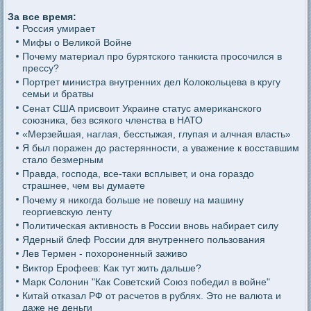
За все время:
Россия умирает
Мифы о Великой Войне
Почему материал про бурятского танкиста просочился в
прессу?
Портрет министра внутренних дел Колокольцева в кругу
семьи и братвы
Сенат США присвоит Украине статус американского
союзника, без всякого членства в НАТО
«Мерзейшая, наглая, бесстыжая, глупая и алчная власть»
Я был поражен до растерянности, а уважение к восставшим
стало безмерным
Правда, господа, все-таки всплывет, и она гораздо
страшнее, чем вы думаете
Почему я никогда больше не повешу на машину
георгиевскую ленту
Политическая активность в России вновь набирает силу
Ядерный блеф России для внутреннего пользования
Лев Термен - похороненный заживо
Виктор Ерофеев: Как тут жить дальше?
Марк Солонин "Как Советский Союз победил в войне"
Китай отказал РФ от расчетов в рублях. Это не валюта и
даже не деньги