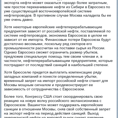
экспорта нефти может оказаться гораздо более затратным,
чем простое перекачивание нефти из Сибири в Евросоюз по
уже существующей восточноевропейской системе
нефтепроводов. В противном случае Москва наладила бы ее
уже очень давно.
Хотя некоторые европейские нефтеперерабатывающие
предприятия зависят от российской нефти, поставляемой по
системе нефтепроводов, экономика Евросоюза в целом не
зависит от ее импорта. Финансовые потери Евросоюза будут
достаточно весомыми, поскольку ряд секторов его
промышленности рассчитан на поставки сырья из России.
Однако Евросоюз сможет ограничить размер убытков,
предложив специальную помощь тем своим членам и, в
частности, нефтеперерабатывающим предприятиям, которые
пострадают от последствий санкций в наибольшей степени.
Хотя Брюсселю придется выплатить компенсацию ряду
западных компаний и понести определенные убытки,
временный запрет на импорт российской нефти станет для
Москвы мощным сигналом и продемонстрирует ее
зависимость от сотрудничества с Евросоюзом.
Более того, Конгрессу США стоит скоординировать свою
реакцию на новую волну российского экспансионизма с
Евросоюзом. Вашингтон может поддержать европейские
санкции в отношении Москвы, сняв свой собственный запрет
на экспорт нефти на период действия санкций. Выход
американской нефти на мировой рынок снизит давление