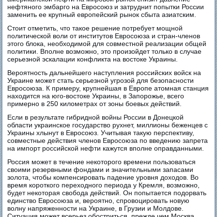
нефтяного эмбарго на Евросоюз и затруднит попытки России
заменить ее крупный европейский рынок сбыта азиатским.
Стоит отметить, что такое решение потребует мощной
политической воли от институтов Евросоюза и стран-членов
этого блока, необходимой для совместной реализации общей
политики. Вполне возможно, это произойдет только в случае
серьезной эскалации конфликта на востоке Украины.
Вероятность дальнейшего наступления российских войск на
Украине может стать серьезной угрозой для безопасности
Евросоюза. К примеру, крупнейшая в Европе атомная станция
находится на юго-востоке Украины, в Запорожье, всего
примерно в 250 километрах от зоны боевых действий.
Если в результате гибридной войны России в Донецкой
области украинское государство рухнет, миллионы беженцев с
Украины хлынут в Евросоюз. Учитывая такую перспективу,
совместные действия членов Евросоюза по введению запрета
на импорт российской нефти кажутся вполне оправданными.
Россия может в течение некоторого времени пользоваться
своими резервными фондами и значительными запасами
золота, чтобы компенсировать падение уровня доходов. Во
время короткого переходного периода у Кремля, возможно,
будет некоторая свобода действий. Он попытается подорвать
единство Евросоюза и, вероятно, спровоцировать новую
волну напряженности на Украине, в Грузии и Молдове.
Ситуация может всерьез обостриться, прежде чем Москва