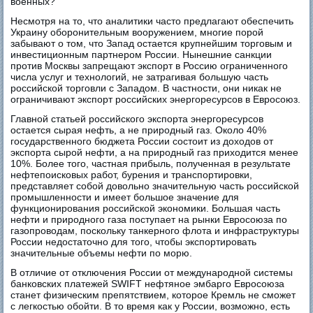
военных?
Несмотря на то, что аналитики часто предлагают обеспечить
Украину оборонительным вооружением, многие порой
забывают о том, что Запад остается крупнейшим торговым и
инвестиционным партнером России. Нынешние санкции
против Москвы запрещают экспорт в Россию ограниченного
числа услуг и технологий, не затрагивая большую часть
российской торговли с Западом. В частности, они никак не
ограничивают экспорт российских энергоресурсов в Евросоюз.
Главной статьей российского экспорта энергоресурсов
остается сырая нефть, а не природный газ. Около 40%
государственного бюджета России состоит из доходов от
экспорта сырой нефти, а на природный газ приходится менее
10%. Более того, частная прибыль, полученная в результате
нефтепоисковых работ, бурения и транспортировки,
представляет собой довольно значительную часть российской
промышленности и имеет большое значение для
функционирования российской экономики. Большая часть
нефти и природного газа поступает на рынки Евросоюза по
газопроводам, поскольку танкерного флота и инфраструктуры
России недостаточно для того, чтобы экспортировать
значительные объемы нефти по морю.
В отличие от отключения России от международной системы
банковских платежей SWIFT нефтяное эмбарго Евросоюза
станет физическим препятствием, которое Кремль не сможет
с легкостью обойти. В то время как у России, возможно, есть