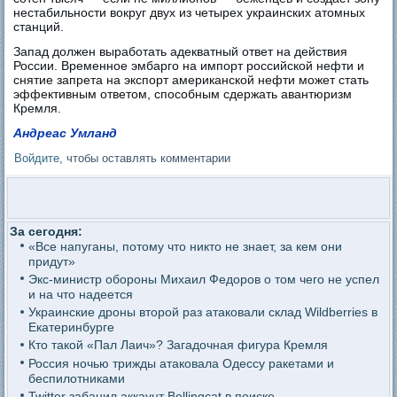
нестабильности вокруг двух из четырех украинских атомных
станций.
Запад должен выработать адекватный ответ на действия
России. Временное эмбарго на импорт российской нефти и
снятие запрета на экспорт американской нефти может стать
эффективным ответом, способным сдержать авантюризм
Кремля.
Андреас Умланд
Войдите
, чтобы оставлять комментарии
За сегодня:
«Все напуганы, потому что никто не знает, за кем они
придут»
Экс-министр обороны Михаил Федоров о том чего не успел
и на что надеется
Украинские дроны второй раз атаковали склад Wildberries в
Екатеринбурге
Кто такой «Пал Лаич»? Загадочная фигура Кремля
Россия ночью трижды атаковала Одессу ракетами и
беспилотниками
Twitter забанил аккаунт Bellingcat в поиске