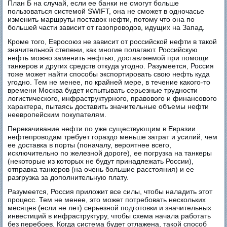
План Б на случай, если ее банки не смогут больше
пользоваться системой SWIFT, она не сможет в одночасье
изменить маршруты поставок нефти, потому что она по
большей части зависит от газопроводов, идущих на Запад.
Кроме того, Евросоюз не зависит от российской нефти в такой
значительной степени, как многие полагают. Российскую
нефть можно заменить нефтью, доставляемой при помощи
танкеров и других средств откуда угодно. Разумеется, Россия
тоже может найти способы экспортировать свою нефть куда
угодно. Тем не менее, по крайней мере, в течение какого-то
времени Москва будет испытывать серьезные трудности
логистического, инфраструктурного, правового и финансового
характера, пытаясь доставить значительные объемы нефти
неевропейским покупателям.
Перекачивание нефти по уже существующим в Евразии
нефтепроводам требует гораздо меньше затрат и усилий, чем
ее доставка в порты (поначалу, вероятнее всего,
исключительно по железной дороге), ее погрузка на танкеры
(некоторые из которых не будут принадлежать России),
отправка танкеров (на очень большие расстояния) и ее
разгрузка за дополнительную плату.
Разумеется, Россия приложит все силы, чтобы наладить этот
процесс. Тем не менее, это может потребовать нескольких
месяцев (если не лет) серьезной подготовки и значительных
инвестиций в инфраструктуру, чтобы схема начала работать
без перебоев. Когда система будет отлажена, такой способ