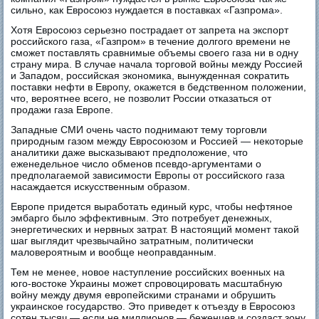
сильно, как Евросоюз нуждается в поставках «Газпрома».
Хотя Евросоюз серьезно пострадает от запрета на экспорт
российского газа, «Газпром» в течение долгого времени не
сможет поставлять сравнимые объемы своего газа ни в одну
страну мира. В случае начала торговой войны между Россией
и Западом, российская экономика, вынужденная сократить
поставки нефти в Европу, окажется в бедственном положении,
что, вероятнее всего, не позволит России отказаться от
продажи газа Европе.
Западные СМИ очень часто поднимают тему торговли
природным газом между Евросоюзом и Россией — некоторые
аналитики даже высказывают предположение, что
еженедельное число обменов псевдо-аргументами о
предполагаемой зависимости Европы от российского газа
насаждается искусственным образом.
Европе придется выработать единый курс, чтобы нефтяное
эмбарго было эффективным. Это потребует денежных,
энергетических и нервных затрат. В настоящий момент такой
шаг выглядит чрезвычайно затратным, политически
маловероятным и вообще неоправданным.
Тем не менее, новое наступление российских военных на
юго-востоке Украины может спровоцировать масштабную
войну между двумя европейскими странами и обрушить
украинское государство. Это приведет к отъезду в Евросоюз
сотен тысяч — если не миллионов — беженцев и создаст зону