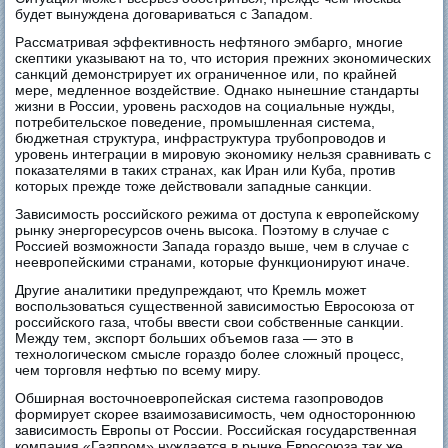
будет вынуждена договариваться с Западом.
Рассматривая эффективность нефтяного эмбарго, многие
скептики указывают на то, что история прежних экономических
санкций демонстрирует их ограниченное или, по крайней
мере, медленное воздействие. Однако нынешние стандарты
жизни в России, уровень расходов на социальные нужды,
потребительское поведение, промышленная система,
бюджетная структура, инфраструктура трубопроводов и
уровень интеграции в мировую экономику нельзя сравнивать с
показателями в таких странах, как Иран или Куба, против
которых прежде тоже действовали западные санкции.
Зависимость российского режима от доступа к европейскому
рынку энергоресурсов очень высока. Поэтому в случае с
Россией возможности Запада гораздо выше, чем в случае с
неевропейскими странами, которые функционируют иначе.
Другие аналитики предупреждают, что Кремль может
воспользоваться существенной зависимостью Евросоюза от
российского газа, чтобы ввести свои собственные санкции.
Между тем, экспорт больших объемов газа — это в
технологическом смысле гораздо более сложный процесс,
чем торговля нефтью по всему миру.
Обширная восточноевропейская система газопроводов
формирует скорее взаимозависимость, чем одностороннюю
зависимость Европы от России. Российская государственная
компания «Газпром» нуждается в рынке Евросоюза так же