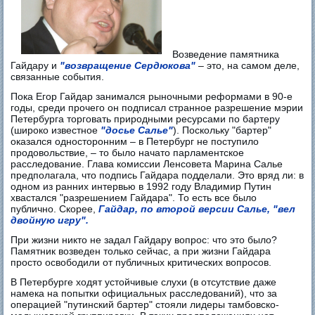
Возведение памятника
Гайдару и
"возвращение Сердюкова"
– это, на самом деле,
связанные события.
Пока Егор Гайдар занимался рыночными реформами в 90-е
годы, среди прочего он подписал странное разрешение мэрии
Петербурга торговать природными ресурсами по бартеру
(широко известное
"досье Салье"
). Поскольку "бартер"
оказался односторонним – в Петербург не поступило
продовольствие, – то было начато парламентское
расследование. Глава комиссии Ленсовета Марина Салье
предполагала, что подпись Гайдара подделали. Это вряд ли: в
одном из ранних интервью в 1992 году Владимир Путин
хвастался "разрешением Гайдара". То есть все было
публично. Скорее,
Гайдар, по второй версии Салье, "вел
двойную игру".
При жизни никто не задал Гайдару вопрос: что это было?
Памятник возведен только сейчас, а при жизни Гайдара
просто освободили от публичных критических вопросов.
В Петербурге ходят устойчивые слухи (в отсутствие даже
намека на попытки официальных расследований), что за
операцией "путинский бартер" стояли лидеры тамбовско-