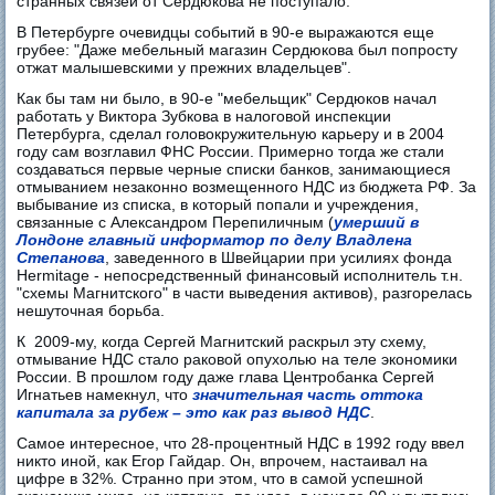
странных связей от Сердюкова не поступало.
В Петербурге очевидцы событий в 90-е выражаются еще
грубее: "Даже мебельный магазин Сердюкова был попросту
отжат малышевскими у прежних владельцев".
Как бы там ни было, в 90-е "мебельщик" Сердюков начал
работать у Виктора Зубкова в налоговой инспекции
Петербурга, сделал головокружительную карьеру и в 2004
году сам возглавил ФНС России. Примерно тогда же стали
создаваться первые черные списки банков, занимающиеся
отмыванием незаконно возмещенного НДС из бюджета РФ. За
выбывание из списка, в который попали и учреждения,
связанные с Александром Перепиличным (
умерший в
Лондоне главный информатор по делу Владлена
Степанова
, заведенного в Швейцарии при усилиях фонда
Hermitage - непосредственный финансовый исполнитель т.н.
"схемы Магнитского" в части выведения активов), разгорелась
нешуточная борьба.
К 2009-му, когда Сергей Магнитский раскрыл эту схему,
отмывание НДС стало раковой опухолью на теле экономики
России. В прошлом году даже глава Центробанка Сергей
Игнатьев намекнул, что
значительная часть оттока
капитала за рубеж – это как раз вывод НДС
.
Самое интересное, что 28-процентный НДС в 1992 году ввел
никто иной, как Егор Гайдар. Он, впрочем, настаивал на
цифре в 32%. Странно при этом, что в самой успешной