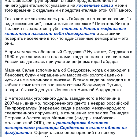
малышевской группировки. В таких предположениях нет
ничего удивительного: указаний на
косвенные связи
мэрии
того времени с отдельными представителями этой ОПГ много.
Так в чем же заключалась роль Гайдара в потворствовании, "в
виде исключения", сомнительным сделкам? Писатель Виктор
Пелевин выражается грубо:
только в России мафиозные
консильери называли себя демократами
и заставили
поверить население в то, что единственные демократы – это
они...
А при чем здесь обещанный Сердюков? Ну как же, Сердюков в
1990-е уже занимался налогами, тогда же налоговая система
России создавалась при участии реформатора Гайдара.
Марина Салье вспоминала об Сердюкове, когда он заходил в
Ленсовет, будучи украшенным массивной золотой цепью и
чуть ли не в малиновом пиджаке. В таком виде он заходил и в
кабинет комитета по внешним связям Владимира Путина,
говорит бывший депутат Ленсовета Николай Андрущенко.
В материалах уголовного дела, заведенного в Испании в
2007-м и, видимо, похороненного где-то в недрах российской
Генпрокуратуры (передано сюда в рамках международного
следственного поручения), в отношении все тех же Геннадия
Петрова и Александра Малышева (лидеры тамбовско-
малышевской ОПГ), есть
расшифровка делового
телефонного разговора Сердюкова с сыном одного из
фигуранто
в. Официальных опровержений по поводу