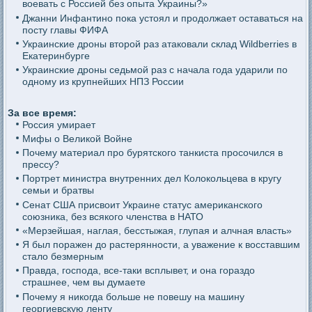
воевать с Россией без опыта Украины?»
Джанни Инфантино пока устоял и продолжает оставаться на
посту главы ФИФА
Украинские дроны второй раз атаковали склад Wildberries в
Екатеринбурге
Украинские дроны седьмой раз с начала года ударили по
одному из крупнейших НПЗ России
За все время:
Россия умирает
Мифы о Великой Войне
Почему материал про бурятского танкиста просочился в
прессу?
Портрет министра внутренних дел Колокольцева в кругу
семьи и братвы
Сенат США присвоит Украине статус американского
союзника, без всякого членства в НАТО
«Мерзейшая, наглая, бесстыжая, глупая и алчная власть»
Я был поражен до растерянности, а уважение к восставшим
стало безмерным
Правда, господа, все-таки всплывет, и она гораздо
страшнее, чем вы думаете
Почему я никогда больше не повешу на машину
георгиевскую ленту