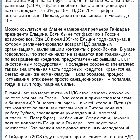
экономике мира, на которую, по идее, в начале 90-х пытались
равняться (США), НДС нет вообще. Вместо него действует
налог с продаж – от 3% до 15%. НДС в 28% – цифра
астрономическая. Впоследствии он был снижен в России до
18%.
Можно ссылаться на благие намерения премьера Гайдара и
президента Ельцина. Если бы не тот факт, что в России
возможно все. Уже 10 июня 1994-го Ельцин подписал указ, в
котором регламентировался возврат НДС западным
организациям, заключившим контракты с российскими. В указе
говорилось, что этот же налог не взимается при транзакциях
по возвращению кредитов, предоставленных бывшим СССР
иностранным государствам. "Последнее особенно впечатляет,
так как значительная часть подобных "кредитов" хранится на
счетах нашей же номенклатуры. Таким образом, процесс
"отмывания" этих денег просто санкционирован", – полагала
тогда, в 1994 году, Марина Салье.
В какой именно момент отмыв НДС стал "раковой опухолью
на теле экономики России" (что сегодня признается юристами
и банкирами)? Виноваты ли здесь и в какой степени Путин (в
его комитете по внешним связям мэрии Питера начинал
работу Зубков, впоследствии руководивший налоговой
инспекцией Петербурга), "мебельщик" Сердюков и, наконец,
полная наивность Ельцина и Гайдара – это науке пока
неизвестно. Это заслуживает дополнительных исследований.
А Гайдар и в 2008 году выступал против снижения ставки НДС