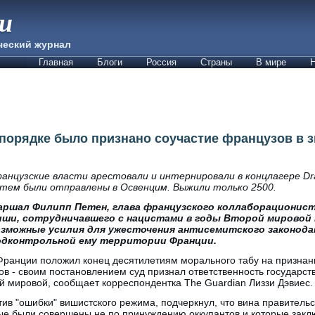
ии
ческий журнал
Главная
Блоги
Россия
Страны
В мире
Н
порядке было признано соучастие французов в з
анцузские власти арестовали и интернировали в концлагере Dr
тем были отправлены в Освенцим. Выжили только 2500.
аршал Филипп Петен, глава французского коллаборационис
иши, сотрудничавшего с нацистами в годы Второй мировой 
озможные усилия для ужесточения антисемитского законода
одконтрольной ему территории Франции.
ранции положил конец десятилетиям морального табу на признан
тов - своим постановлением суд признал ответственность государст
й мировой, сообщает корреспондентка The Guardian Лиззи Дэвиес.
тив "ошибки" вишистского режима, подчеркнул, что вина правительс
рые были совершены не по принуждению оккупантов и которые закл