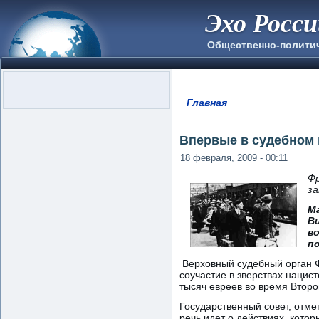
Эхо Росс
Общественно-полити
Главная
Вы здесь
Впервые в судебном 
18 февраля, 2009 - 00:11
Фр
за
М
В
в
п
Верховный судебный орган Ф
соучастие в зверствах нацис
тысяч евреев во время Второ
Государственный совет, отме
речь идет о действиях, кото