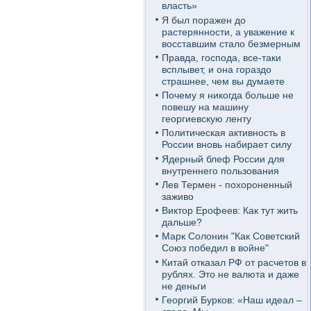
власть»
Я был поражен до
растерянности, а уважение к
восставшим стало безмерным
Правда, господа, все-таки
всплывет, и она гораздо
страшнее, чем вы думаете
Почему я никогда больше не
повешу на машину
георгиевскую ленту
Политическая активность в
России вновь набирает силу
Ядерный блеф России для
внутреннего пользования
Лев Термен - похороненный
заживо
Виктор Ерофеев: Как тут жить
дальше?
Марк Солонин "Как Советский
Союз победил в войне"
Китай отказал РФ от расчетов в
рублях. Это не валюта и даже
не деньги
Георгий Бурков: «Наш идеал –