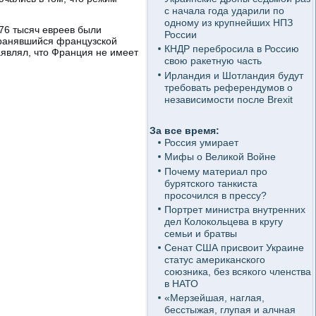
с начала года ударили по
одному из крупнейших НПЗ
 76 тысяч евреев были
России
хранявшийся французской
КНДР перебросила в Россию
являл, что Франция не имеет
свою ракетную часть
Ирландия и Шотландия будут
требовать референдумов о
независимости после Brexit
За все время:
Россия умирает
Мифы о Великой Войне
Почему материал про
бурятского танкиста
просочился в прессу?
Портрет министра внутренних
дел Колокольцева в кругу
семьи и братвы
Сенат США присвоит Украине
статус американского
союзника, без всякого членства
в НАТО
«Мерзейшая, наглая,
бесстыжая, глупая и алчная