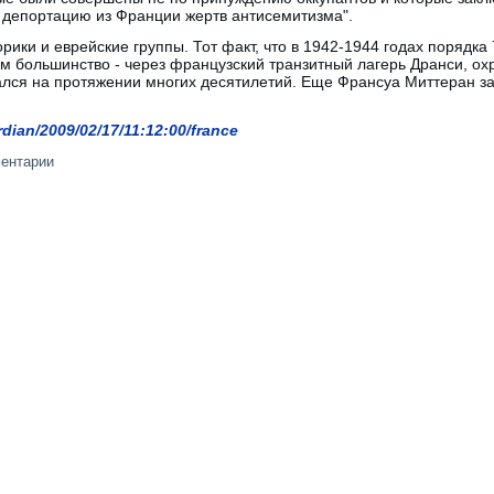
л депортацию из Франции жертв антисемитизма".
рики и еврейские группы. Тот факт, что в 1942-1944 годах порядка
ем большинство - через французский транзитный лагерь Дранси, о
ался на протяжении многих десятилетий. Еще Франсуа Миттеран за
dian/2009/02/17/11:12:00/france
ментарии