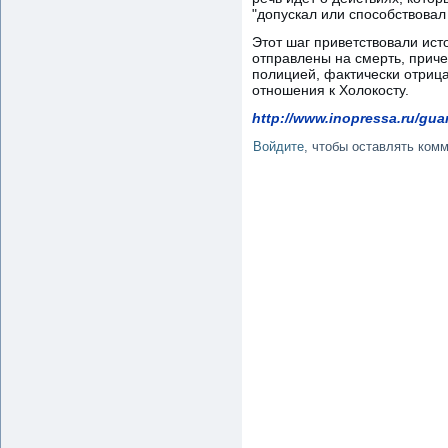
"допускал или способствова
Этот шаг приветствовали исто
отправлены на смерть, прич
полицией, фактически отриц
отношения к Холокосту.
http://www.inopressa.ru/guar
Войдите
, чтобы оставлять ком