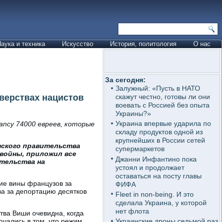
аука и техника
Искусство
История, политология
О нас
За сегодня:
Залужный: «Пусть в НАТО
верствах нацистов
скажут честно, готовы ли они
воевать с Россией без опыта
Украины?»
Украина впервые ударила по
ancy 74000 евреев, которые
складу продуктов одной из
крупнейших в России сетей
тского правительства
супермаркетов
войны, приложил все
Джанни Инфантино пока
тельства на
устоял и продолжает
оставаться на посту главы
ие вины французов за
ФИФА
ва за депортацию десятков
Fleet in non-being. И это
сделала Украина, у которой
нет флота
тва Виши очевидна, когда
ючались в том, что режим
Украинские дроны седьмой раз