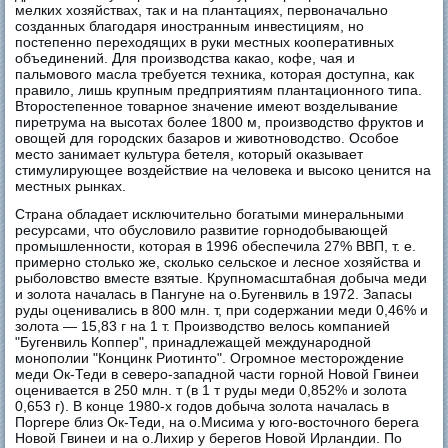
мелких хозяйствах, так и на плантациях, первоначально
созданных благодаря иностранным инвестициям, но
постепенно переходящих в руки местных кооперативных
объединений. Для производства какао, кофе, чая и
пальмового масла требуется техника, которая доступна, как
правило, лишь крупным предприятиям плантационного типа.
Второстепенное товарное значение имеют возделывание
пиретрума на высотах более 1800 м, производство фруктов и
овощей для городских базаров и животноводство. Особое
место занимает культура бетеля, который оказывает
стимулирующее воздействие на человека и высоко ценится на
местных рынках.
Страна обладает исключительно богатыми минеральными
ресурсами, что обусловило развитие горнодобывающей
промышленности, которая в 1996 обеспечила 27% ВВП, т. е.
примерно столько же, сколько сельское и лесное хозяйства и
рыболовство вместе взятые. Крупномасштабная добыча меди
и золота началась в Пангуне на о.Бугенвиль в 1972. Запасы
руды оценивались в 800 млн. т, при содержании меди 0,46% и
золота — 15,83 г на 1 т. Производство велось компанией
"Бугенвиль Коппер", принадлежащей международной
монополии "Концинк Риотинто". Огромное месторождение
меди Ок-Теди в северо-западной части горной Новой Гвинеи
оценивается в 250 млн. т (в 1 т руды меди 0,852% и золота
0,653 г). В конце 1980-х годов добыча золота началась в
Поргере близ Ок-Теди, на о.Мисима у юго-восточного берега
Новой Гвинеи и на о.Лихир у берегов Новой Ирландии. По