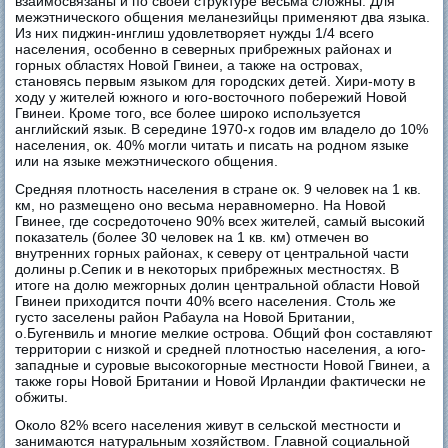
взаимосвязаны и по своей структуре весьма сложны. Для
межэтнического общения меланезийцы применяют два языка.
Из них пиджин-инглиш удовлетворяет нужды 1/4 всего
населения, особенно в северных прибрежных районах и
горных областях Новой Гвинеи, а также на островах,
становясь первым языком для городских детей. Хири-моту в
ходу у жителей южного и юго-восточного побережий Новой
Гвинеи. Кроме того, все более широко используется
английский язык. В середине 1970-х годов им владело до 10%
населения, ок. 40% могли читать и писать на родном языке
или на языке межэтнического общения.
Средняя плотность населения в стране ок. 9 человек на 1 кв.
км, но размещено оно весьма неравномерно. На Новой
Гвинее, где сосредоточено 90% всех жителей, самый высокий
показатель (более 30 человек на 1 кв. км) отмечен во
внутренних горных районах, к северу от центральной части
долины р.Сепик и в некоторых прибрежных местностях. В
итоге на долю межгорных долин центральной области Новой
Гвинеи приходится почти 40% всего населения. Столь же
густо заселены район Рабаула на Новой Британии,
о.Бугенвиль и многие мелкие острова. Общий фон составляют
территории с низкой и средней плотностью населения, а юго-
западные и суровые высокогорные местности Новой Гвинеи, а
также горы Новой Британии и Новой Ирландии фактически не
обжиты.
Около 82% всего населения живут в сельской местности и
занимаются натуральным хозяйством. Главной социальной