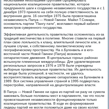
несколькими небольшими группами сформировать
национальное коалиционное правительство, которое
предприняло шаги к созданию независимого государства и с 1
декабря 1973 приняло на себя полную ответственность за
внутренние дела. 16 сентября 1975 была провозглашена
независимость Папуа — Новой Гвинеи. Майкл Т.Сомаре,
основатель партии "Пангу пати", возглавил первый кабинет
министров суверенного государства.
Эффективная деятельность правительства осложнялась из-за
традиций местничества в политике. Многие ставили на первый
план свою лояльность к клану, влиятельной личности или, в
лучшем случае, к собственному лингвистическому или
географическому пространству. На о.Бугенвиль и в юго-
восточной части Новой Гвинеи (Папуа) возникли
сепаратистские движения. В центральных горных районах
вспыхнули племенные междоусобицы. Для удовлетворения
региональных запросов в 1976 и 1978 были учреждены
выборные провинциальные правительства. Их деятельность
не везде была успешной, в частности, не удалось
воспрепятствовать возрождению сепаратизма на Бугенвиле в
1989. Вся система управления страной в 1995 подверглась
перестройке, направленной на децентрализацию власти.
В Папуа — Новой Гвинее ни одна из партий ни разу не сумела
завоевать больше половины мест в парламенте, так что после
провозглашения независимости функционировали только
коалиционные правительства. В ходе их формирования
лидеры партий не могли положиться даже на своих коллег.