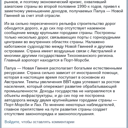
рынков, и поэтому экономический кризис, охвативший
азиатские страны во второй половине 1990-х годов, привел к
заметному уменьшению доходов, получаемых Папуа — Новой
Гвинеей за счет этой отрасли.
Из-за сильно пересеченного рельефа строительство дорог
обходится дорого, и до сих пор отсутствует наземное
сообщение между крупными городами страны. Построены
только несколько дорог, связывающих порты с горнорудными
центрами во внутренних областях страны. Налажено
каботажное судоходство между Новой Гвинеей и другими
островами. Страна имеет воздушные связи с Австралией и
многими другими государствами Тихоокеанского региона.
Главный аэропорт находится в Порт-Морсби.
Папуа — Новая Гвинея располагает богатыми естественными
ресурсами. Страна сильно зависит от иностранной помощи,
которая в настоящее время поступает в основном из
Австралии. Темпы увеличения ВВП едва успевают за ростом
населения, который опережает развитие обрабатывающей
промышленности. Доходы государства не направляются в
объекты инфраструктуры, и до сих пор не построена
автодорога между двумя крупнейшими городами страны —
Порт-Морсби и Лаэ. По мнению некоторых наблюдателей,
главное препятствие на пути развития страны создает
отсутствие законопорядка и законопослушания.
Войдите
, чтобы оставлять комментарии