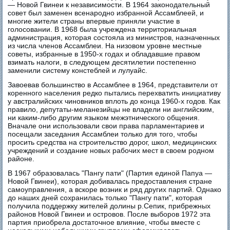
— Новой Гвинеи к независимости. В 1964 законодательный
совет был заменен всенародно избранной Ассамблеей, и
многие жители страны впервые приняли участие в
голосовании. В 1968 была учреждена территориальная
администрация, которая состояла из министров, назначенных
из числа членов Ассамблеи. На низовом уровне местные
советы, избранные в 1950-х годах и обладавшие правом
взимать налоги, в следующем десятилетии постепенно
заменили систему констеблей и лулуайс.
Завоевав большинство в Ассамблее в 1964, представители от
коренного населения редко пытались перехватить инициативу
у австралийских чиновников вплоть до конца 1960-х годов. Как
правило, депутаты-меланезийцы не владели ни английским,
ни каким-либо другим языком межэтнического общения.
Вначале они использовали свои права парламентариев и
посещали заседания Ассамблеи только для того, чтобы
просить средства на строительство дорог, школ, медицинских
учреждений и создание новых рабочих мест в своем родном
районе.
В 1967 образовалась "Пангу пати" (Партия единой Папуа —
Новой Гвинеи), которая добивалась предоставления стране
самоуправления, а вскоре возник и ряд других партий. Однако
до наших дней сохранилась только "Пангу пати", которая
получила поддержку жителей долины р.Сепик, прибрежных
районов Новой Гвинеи и островов. После выборов 1972 эта
партия приобрела достаточное влияние, чтобы вместе с