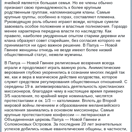
ячейкой является большая семья. Но ее члены обычно
признают свою принадлежность к более крупным
родственным группам, напоминающим кланы. Самые
крупные группы, особенно в горах, составляют племена.
Руководящую роль обычно играют вожди, которые сумели
завоевать особое положение и властные полномочия. Гораздо
менее характерна передача власти по наследству. Как
правило, наиболее умудренные опытом старики деревни или
клана образуют совет старейшин, без согласия которого не
принимается ни одно важное решение. В Папуа — Новой
Гвинее женщины отнюдь не везде имеют более низкий
общественный статус, нежели мужчины.
В Папуа — Новой Гвинее религиозные воззрения всегда
играли и продолжают играть важную роль. Анимистические
верования глубоко укоренились в сознании многих людей так
же, как и вера в магическое действие колдовства, которое
служит средством регулирования общественных отношений. С
середины 19 в. активизировалась деятельность христианских
миссионеров, благодаря чему в настоящее время примерно
3/5 населения, по крайней мере номинально, числятся
протестантами и ок. 1/3 — католиками. Вплоть до Второй
мировой войны лечением и образованием меланезийского
населения занимались в основном миссионеры. Самые
крупные протестантские конфессии — лютеранская и
Объединенная церковь Папуа — Новой Гвинеи и
Соломоновых Островов. За последние 20 лет значительных
успехов добились новые евангелические общины, в частности,