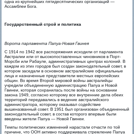
одна из крупнейших пятидесятнических организаций —
Ассамблеи Бога.
Государственный строй и политика
Ворота парламента Папуа-Новая Гвинея
С 1914 по 1942 все распоряжения исходили от парламента
Австралии или от высокопоставленных чиновников в Порт-
Морсби или Рабауле, административных центрах колоний. В
каждом из этих городов был создан законодательный совет, в
котором заседали в основном австралийские официальные
лица и назначенные представители местных европейских
общин. Во время Второй мировой войны австралийцы
учредили объединенную администрацию Папуа и Новой
Гвинеи, которая сохранилась после войны на основании
закона 1949, согласно которому все внутренние дела обеих
территорий передавались в ведение австралийского
администратора, которому оказывал содействие
вышеназванный совет. В 1951 был организован объединенный
законодательный совет, в состав которого впервые были
введены жители Папуа — Новой Гвинеи.
Темпы политических изменений нарастали отчасти по той
причине, что ООН активно поддерживала стремление Папуа