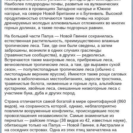
Наиболее плодородны почвы, развитые на вулканических
отложениях в провинциях Западное нагорье и Южное
нагорье, на севере Новой Британии и о.Бугенвиль. Высокой
продуктивностью отличаются также почвы на хорошо
дренируемых молодых аллювиальных отложениях во многих
горных долинах, а также почвы подгорных равнин.
На большей части Папуа — Новой Гвинеи сохранилась
естественная растительность, преимущественно влажные
тропические леса. Там, где они были сведены, а затем
заброшены, возникли в одних случаях грасленды
(травянистые сообщества), в других — редколесья.
Встречаются также мангровые леса, прибрежные леса,
вечнозеленые тропические леса, а там, где выражен сухой
сезон, — полулистопадные тропические леса (обычно с
листопадным верхним ярусом). Имеются также рощи саговых
пальм в заболоченных местообитаниях, заросли тростника,
травянистые болота, низменные и горные луга, альпийские
кустарники, хвойные леса, смешанные низкогорные леса с
участием бука, дуба и других пород.
Страна отличается самой богатой в мире орнитофауной (860
видов), на сохранность которой, однако, неблагоприятно
повлияли вооруженные конфликты, происходившие после
провозглашения независимости. Самые знаменитые из
пернатых — райские птицы (38 видов из 42, известных науке),
обитающие только на Папуа — Новой Гвинее, в Австралии и
на соседних островах. Одна из этих птиц запечатлена на