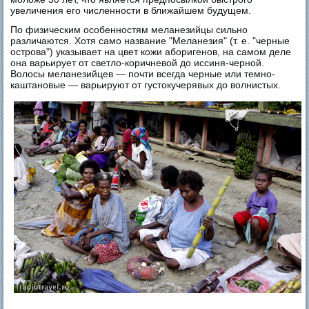
увеличения его численности в ближайшем будущем.
По физическим особенностям меланезийцы сильно
различаются. Хотя само название "Меланезия" (т. е. "черные
острова") указывает на цвет кожи аборигенов, на самом деле
она варьирует от светло-коричневой до иссиня-черной.
Волосы меланезийцев — почти всегда черные или темно-
каштановые — варьируют от густокучерявых до волнистых.