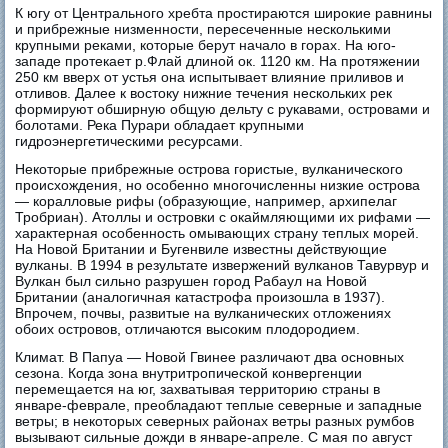
К югу от Центрального хребта простираются широкие равнины
и прибрежные низменности, пересеченные несколькими
крупными реками, которые берут начало в горах. На юго-
западе протекает р.Флай длиной ок. 1120 км. На протяжении
250 км вверх от устья она испытывает влияние приливов и
отливов. Далее к востоку нижние течения нескольких рек
формируют обширную общую дельту с рукавами, островами и
болотами. Река Пурари обладает крупными
гидроэнергетическими ресурсами.
Некоторые прибрежные острова гористые, вулканического
происхождения, но особенно многочисленны низкие острова
— коралловые рифы (образующие, например, архипелаг
Тробриан). Атоллы и островки с окаймляющими их рифами —
характерная особенность омывающих страну теплых морей.
На Новой Британии и Бугенвиле известны действующие
вулканы. В 1994 в результате извержений вулканов Тавурвур и
Вулкан был сильно разрушен город Рабаул на Новой
Британии (аналогичная катастрофа произошла в 1937).
Впрочем, почвы, развитые на вулканических отложениях
обоих островов, отличаются высоким плодородием.
Климат. В Папуа — Новой Гвинее различают два основных
сезона. Когда зона внутритропической конвергенции
перемещается на юг, захватывая территорию страны в
январе-феврале, преобладают теплые северные и западные
ветры; в некоторых северных районах ветры разных румбов
вызывают сильные дожди в январе-апреле. С мая по август