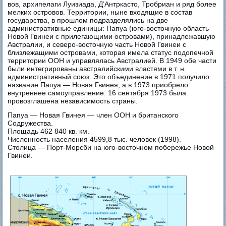
вов, архипелаги Луизиада, Д’Антркасто, Тробриан и ряд более
мелких островов. Территории, ныне входящие в состав
государства, в прошлом подразделялись на две
административные единицы: Папуа (юго-восточную область
Новой Гвинеи с прилегающими островами), принадлежавшую
Австралии, и северо-восточную часть Новой Гвинеи с
близлежащими островами, которая имела статус подопечной
территории ООН и управлялась Австралией. В 1949 обе части
были интегрированы австралийскими властями в т. н.
административный союз. Это объединение в 1971 получило
название Папуа — Новая Гвинея, а в 1973 приобрело
внутреннее самоуправление. 16 сентября 1973 была
провозглашена независимость страны.
Папуа — Новая Гвинея — член ООН и британского
Содружества.
Площадь 462 840 кв. км.
Численность населения 4599,8 тыс. человек (1998).
Столица — Порт-Морсби на юго-восточном побережье Новой
Гвинеи.