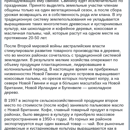
принадлежащих ему свиней. Свинину едят исключительно по
праздникам. Принято выделять земельные участки членам
общины только на один вегетационный сезон, а после сбора
урожая возвращать их в собственность рода или клана. В эту
традиционную систему землепользования не укладывается
выращивание таких многолетних древесных и кустарниковых
культур, как шоколадное и кофейное деревья, кокосовая и
масличная пальмы, чай, которые растут на одном месте на
протяжении 20-50 лет.
После Второй мировой войны австралийские власти
стимулировали развитие товарного производства в деревне,
что во многих районах сочеталось с традиционной системой
земледелия. В результате мелкие хозяйства опережают по
объему продукции плантационные, лидировавшие в
колониальный период. В настоящее время на прибрежных
низменностях Новой Гвинеи и других островов выращивают
кокосовые пальмы, из орехов которых получают копру, а на
севере Новой Гвинеи и еще в бóльших масштабах на Новой
Британии, Новой Ирландии и Бугенвиле — шоколадное
дерево.
В 1997 в экспорте сельскохозяйственной продукции второе
место по стоимости (после кофе) занимало пальмовое масло
с Новой Британии. Кофе, главный товарный продукт в горных
районах, было введено в культуру и приобрело массовое
распространение в 1950-х годах. Из горных же районов
экспортируется еще один важный товар — чай. Все рыночные
древесные и кустарниковые культуры выращиваются как в