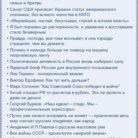
семьи и братвы
Сенат США присвоит Украине статус американского
союзника, без всякого членства в НАТО
«Мерзейшая, наглая, бесстыжая, глупая и алчная власть»
Я был поражен до растерянности, а уважение к восставшим
стало безмерным
Правда, господа, все-таки всплывет, и она гораздо
страшнее, чем вы думаете
Почему я никогда больше не повешу на машину
георгиевскую ленту
Политическая активность в России вновь набирает силу
Ядерный блеф России для внутреннего пользования
Лев Термен - похороненный заживо
Виктор Ерофеев: Как тут жить дальше?
Марк Солонин "Как Советский Союз победил в войне"
Китай отказал РФ от расчетов в рублях. Это не валюта и
даже не деньги
Георгий Бурков: «Наш идеал – стадо. Мы –
профессиональные агрессоры»
Путин уже ничего исправить не может — практически весь
мир считает русских злодеями, как народ
Академик И.П.Павлов о русском массовом уме
Все войны СССР - хронология «мирной жизни»