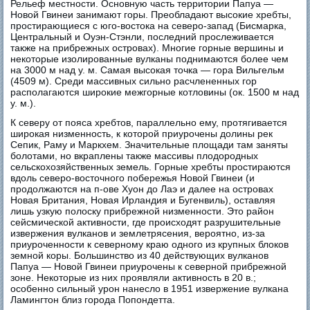
Рельеф местности. Основную часть территории Папуа —
Новой Гвинеи занимают горы. Преобладают высокие хребты,
простирающиеся с юго-востока на северо-запад (Бисмарка,
Центральный и Оуэн-Стэнли, последний прослеживается
также на прибрежных островах). Многие горные вершины и
некоторые изолированные вулканы поднимаются более чем
на 3000 м над у. м. Самая высокая точка — гора Вильгельм
(4509 м). Среди массивных сильно расчлененных гор
располагаются широкие межгорные котловины (ок. 1500 м над
у. м.).
К северу от пояса хребтов, параллельно ему, протягивается
широкая низменность, к которой приурочены долины рек
Сепик, Раму и Маркхем. Значительные площади там заняты
болотами, но вкраплены также массивы плодородных
сельскохозяйственных земель. Горные хребты простираются
вдоль северо-восточного побережья Новой Гвинеи (и
продолжаются на п-ове Хуон до Лаэ и далее на островах
Новая Британия, Новая Ирландия и Бугенвиль), оставляя
лишь узкую полоску прибрежной низменности. Это район
сейсмической активности, где происходят разрушительные
извержения вулканов и землетрясения, вероятно, из-за
приуроченности к северному краю одного из крупных блоков
земной коры. Большинство из 40 действующих вулканов
Папуа — Новой Гвинеи приурочены к северной прибрежной
зоне. Некоторые из них проявляли активность в 20 в.;
особенно сильный урон нанесло в 1951 извержение вулкана
Ламингтон близ города Попондетта.