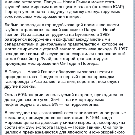
мнению экспертов, Папуа — Новая Гвинея может стать
крупнейшим мировым поставщиком золота (потеснив ЮАР).
Поргера уже попала в ведущую десятку эксплуатируемых
золотоносных месторождений в мире.
Любые неполадки в горнодобывающей промышленности
глубоко отражаются на всей экономике Папуа — Новой
Гвинеи. Из-за закрытия рудника на Бугенвиле в 1989
разгорелся вооруженный конфликт между местными
сепаратистами и центральным правительством, которое не
могло смириться с утратой важного источника дохода. В 1997
вследствие сильной засухи резко сократился поверхностный
сток в бассейне р.Флай, по которой транспортируют
продукцию месторождений Ок-Теди и Поргера.
В Папуа — Новой Гвинее обнаружены запасы нефти и
природного газа. Предложен первый проект прокладки
газопровода в Австралию, и за ним, вероятно, последуют
другие проекты.
Около 60% энергии, используемой в стране, приходится на
долю древесного угля, 35% — на импортируемые
нефтепродукты и лишь 5% — на гидроэнергию.
В последние годы заготовкой леса занимаются иностранные
компании, преимущественно азиатские. В 1994, когда
мировые цены на древесину сильно выросли, лесопродукты
составили 19% экспорта Папуа — Новой Гвинеи. Они почти
целиком предназначаются для японского и южнокорейского