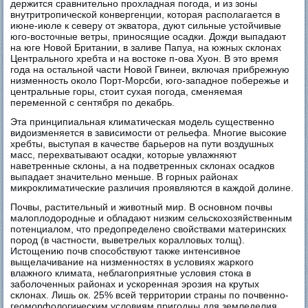
держится сравнительно прохладная погода, и из зоны
внутритропической конвергенции, которая располагается в
июне-июле к северу от экватора, дуют сильные устойчивые
юго-восточные ветры, приносящие осадки. Дожди выпадают
на юге Новой Британии, в заливе Папуа, на южных склонах
Центрального хребта и на востоке п-ова Хуон. В это время
года на остальной части Новой Гвинеи, включая прибрежную
низменность около Порт-Морсби, юго-западное побережье и
центральные горы, стоит сухая погода, сменяемая
переменной с сентября по декабрь.
Эта принципиальная климатическая модель существенно
видоизменяется в зависимости от рельефа. Многие высокие
хребты, выступая в качестве барьеров на пути воздушных
масс, перехватывают осадки, которые увлажняют
наветренные склоны, а на подветренных склонах осадков
выпадает значительно меньше. В горных районах
микроклиматические различия проявляются в каждой долине.
Почвы, растительный и животный мир. В основном почвы
малоплодородные и обладают низким сельскохозяйственным
потенциалом, что предопределено свойствами материнских
пород (в частности, выветрелых коралловых толщ).
Истощению почв способствуют также интенсивное
выщелачивание на низменностях в условиях жаркого
влажного климата, неблагоприятные условия стока в
заболоченных районах и ускоренная эрозия на крутых
склонах. Лишь ок. 25% всей территории страны по почвенно-
геоморфологическим условиям пригодны для земледелия.