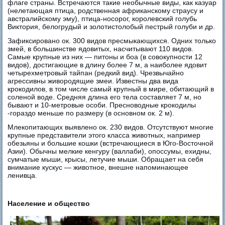
флаге страны. Встречаются такие необычные виды, как казуар
(нелетающая птица, родственная африканскому страусу и
австралийскому эму), птица-носорог, королевский голубь
Виктория, белогрудый и золотистолобый пестрый голуби и др.
Зафиксировано ок. 300 видов пресмыкающихся. Одних только
змей, в большинстве ядовитых, насчитывают 110 видов.
Самые крупные из них — питоны и боа (в совокупности 12
видов), достигающие в длину более 7 м, а наиболее ядовит
четырехметровый тайпан (редкий вид). Чрезвычайно
агрессивны живородящие змеи. Известны два вида
крокодилов, в том числе самый крупный в мире, обитающий в
соленой воде. Средняя длина его тела составляет 7 м, но
бывают и 10-метровые особи. Пресноводные крокодилы
-гораздо меньше по размеру (в основном ок. 2 м).
Млекопитающих выявлено ок. 230 видов. Отсутствуют многие
крупные представители этого класса животных, например
обезьяны и большие кошки (встречающиеся в Юго-Восточной
Азии). Обычны мелкие кенгуру (валлаби), опоссумы, ехидны,
сумчатые мыши, крысы, летучие мыши. Обращает на себя
внимание кускус — животное, внешне напоминающее
ленивца.
Население и общество