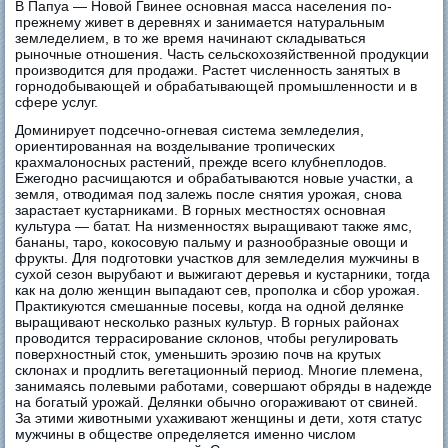
В Папуа — Новой Гвинее основная масса населения по-
прежнему живет в деревнях и занимается натуральным
земледелием, в то же время начинают складываться
рыночные отношения. Часть сельскохозяйственной продукции
производится для продажи. Растет численность занятых в
горнодобывающей и обрабатывающей промышленности и в
сфере услуг.
Доминирует подсечно-огневая система земледелия,
ориентированная на возделывание тропических
крахмалоносных растений, прежде всего клубнеплодов.
Ежегодно расчищаются и обрабатываются новые участки, а
земля, отводимая под залежь после снятия урожая, снова
зарастает кустарниками. В горных местностях основная
культура — батат. На низменностях выращивают также ямс,
бананы, таро, кокосовую пальму и разнообразные овощи и
фрукты. Для подготовки участков для земледелия мужчины в
сухой сезон вырубают и выжигают деревья и кустарники, тогда
как на долю женщин выпадают сев, прополка и сбор урожая.
Практикуются смешанные посевы, когда на одной делянке
выращивают несколько разных культур. В горных районах
проводится террасирование склонов, чтобы регулировать
поверхностный сток, уменьшить эрозию почв на крутых
склонах и продлить вегетационный период. Многие племена,
занимаясь полевыми работами, совершают обряды в надежде
на богатый урожай. Делянки обычно огораживают от свиней.
За этими животными ухаживают женщины и дети, хотя статус
мужчины в обществе определяется именно числом