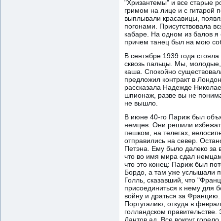
"Хризантемы" и все старые р
гримом на лице и с гитарой 
выплывали красавицы, появл
погонами. Присутствовала вся
кабаре. На одном из балов я
причем танец был на мою соб
В сентябре 1939 года стояла
сквозь пальцы. Мы, молодые, 
каша. Спокойно существовал
предложил контракт в Лондон
рассказала Надежде Николаевн
шпионаж, разве вы не понима
не вышло.
В июне 40-го Париж был объя
немцев. Они решили избежать
пешком, на телегах, велосип
отправились на север. Остан
Петэна. Ему было далеко за 
что во имя мира сдал немцам
что это конец: Париж был пот
Бордо, а там уже услышали п
Голль, сказавший, что "Фран
присоединиться к нему для б
войну и драться за Францию.
Португалию, откуда в феврал
голландском правительстве. 
Дантов ад. Все вокруг горел