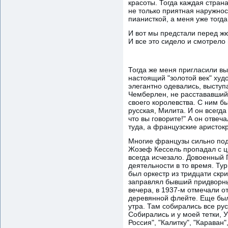
красоты. Тогда каждая стран
не только приятная наружнос
пианисткой, а меня уже тогд
И вот мы предстали перед ж
И все это сидело и смотрело 
Тогда же меня пригласили вы
настоящий "золотой век" худ
элегантно одевались, выступ
Чемберлен, не расстававшийс
своего королевства. С ним б
русская, Милита. И он всегда
что вы говорите!" А он отвеча
туда, а французские аристок
Многие французы сильно подп
Жозеф Кессель пропадал с цы
всегда исчезало. Довоенный 
деятельности в то время. Ту
был оркестр из тридцати скр
заправлял бывший придворны
вечера, в 1937-м отмечали о
деревянной флейте. Еще был 
утра. Там собирались все ру
Собирались и у моей тетки, 
Россия", "Калитку", "Караван