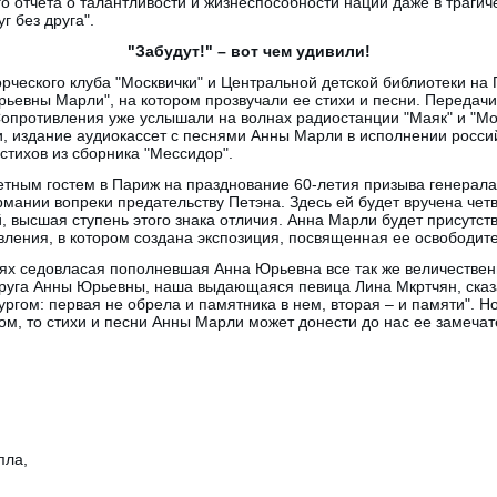
ого отчета о талантливости и жизнеспособности нации даже в траги
г без друга".
"Забудут!" – вот чем удивили!
рческого клуба "Москвички" и Центральной детской библиотеки на
евны Марли", на котором прозвучали ее стихи и песни. Передачи 
опротивления уже услышали на волнах радиостанции "Маяк" и "Мос
, издание аудиокассет с песнями Анны Марли в исполнении российс
стихов из сборника "Мессидор".
тным гостем в Париж на празднование 60-летия призыва генерал
мании вопреки предательству Петэна. Здесь ей будет вручена чет
й, высшая ступень этого знака отличия. Анна Марли будет присутст
вления, в котором создана экспозиция, посвященная ее освободит
ях седовласая пополневшая Анна Юрьевна все так же величествен
друга Анны Юрьевны, наша выдающаяся певица Лина Мкртчян, сказа
гом: первая не обрела и памятника в нем, вторая – и памяти". Н
м, то стихи и песни Анны Марли может донести до нас ее замечат
пла,