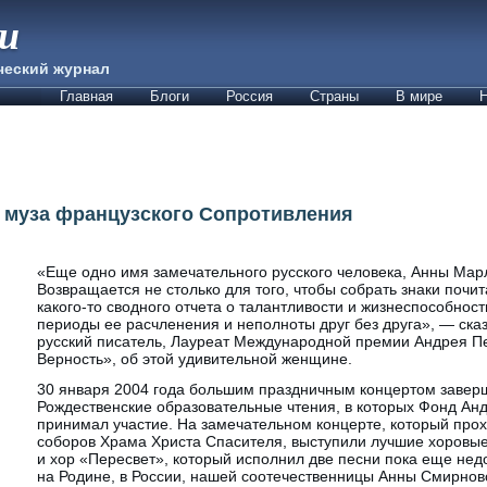
ии
ческий журнал
Главная
Блоги
Россия
Страны
В мире
Н
я муза французского Сопротивления
«Еще одно имя замечательного русского человека, Анны Марл
Возвращается не столько для того, чтобы собрать знаки почит
какого-то сводного отчета о талантливости и жизнеспособност
периоды ее расчленения и неполноты друг без друга», — ска
русский писатель, Лауреат Международной премии Андрея Пе
Верность», об этой удивительной женщине.
30 января 2004 года большим праздничным концертом завер
Рождественские образовательные чтения, в которых Фонд Ан
принимал участие. На замечательном концерте, который про
соборов Храма Христа Спасителя, выступили лучшие хоровые
и хор «Пересвет», который исполнил две песни пока еще недо
на Родине, в России, нашей соотечественницы Анны Смирно