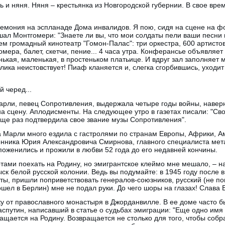
 и няня. Няня – крестьянка из Новгородской губернии. В свое врем
ремония на эспланаде Дома инвалидов. Я пою, сидя на сцене на ф
ал Монтгомери: "Знаете ли вы, что мои солдаты пели ваши песни 
 громадный кинотеатр "Гомон-Палас": три оркестра, 600 артистов
омера, балет, скетчи, пение... 4 часа утра. Конферансье объявля
ькая, маленькая, в простеньком платьице. И вдруг зал заполняет м
блика неистовствует! Пиаф кланяется и, слегка сгорбившись, уходи
й черед...
арли, певец Сопротивления, выдержала четыре годы войны, наверн
 на сцену. Аплодисменты. На следующее утро в газетах писали: "С
ще раз подтвердила свое звание музы Сопротивления".
 Марли много ездила с гастролями по странам Европы, Африки, А
венника Юрия Александровича Смирнова, главного специалиста мет
оженились и прожили в любви 52 года до его недавней кончины.
ртами поехать на Родину, но эмигрантское клеймо мне мешало, – 
ыск белой русской колонии. Ведь вы подумайте: в 1945 году после 
сты, пришли поприветствовать генералов-союзников, русский (не п
ошел в Берлин) мне не подал руки. До чего шоры на глазах! Слава Бо
 от православного монастыря в Джорданвилле. В ее доме часто бы
аспутин, написавший в статье о судьбах эмиграции: "Еще одно имя
ащается на Родину. Возвращается не столько для того, чтобы собр