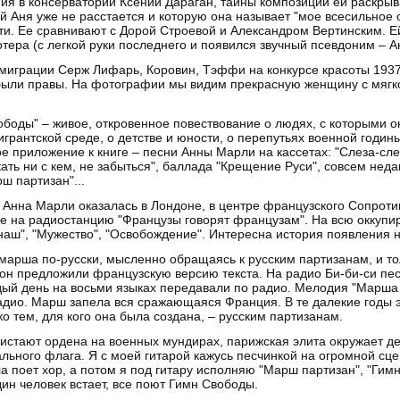
ния в консерватории Ксении Дараган, тайны композиции ей раскры
рой Аня уже не расстается и которую она называет "мое всесильное
ти. Ее сравнивают с Дорой Строевой и Александром Вертинским. 
тера (с легкой руки последнего и появился звучный псевдоним – А
 эмиграции Серж Лифарь, Коровин, Тэффи на конкурсе красоты 193
и были правы. На фотографии мы видим прекрасную женщину с мягк
боды" – живое, откровенное повествование о людях, с которыми о
игрантской среде, о детстве и юности, о перепутьях военной годин
е приложение к книге – песни Анны Марли на кассетах: "Слеза-слез
акать ни с кем, не забыться", баллада "Крещение Руси", совсем нед
ш партизан"...
 Анна Марли оказалась в Лондоне, в центре французского Сопроти
ее на радиостанцию "Французы говорят французам". На всю оккуп
наш", "Мужество", "Освобождение". Интересна история появления н
марша по-русски, мысленно обращаясь к русским партизанам, и то
н предложили французскую версию текста. На радио Би-би-си песн
ждый день на восьми языках передавали по радио. Мелодия "Марша
адио. Марш запела вся сражающаяся Франция. В те далекие годы 
о тем, для кого она была создана, – русским партизанам.
листают ордена на военных мундирах, парижская элита окружает де 
ального флага. Я с моей гитарой кажусь песчинкой на огромной сце
а поет хор, а потом я под гитару исполняю "Марш партизан", "Гим
дин человек встает, все поют Гимн Свободы.