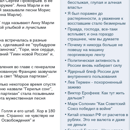
вал Сергей Прокофьев. В ее
бесстыжая, глупая и алчная
 оружие". Анна Марли и ее
власть»
Ей заказывали песни Морис
Я был поражен до
нна Марли).
растерянности, а уважение к
7 года называют Анну Марли
восставшим стало безмерным
ой улыбкой и лучистыми
Правда, господа, все-таки
всплывет, и она гораздо
страшнее, чем вы думаете
на встречалась в разные
ы, сделавшей ее "трубадуром
Почему я никогда больше не
иночка", "Гори, мое сердце,
повешу на машину
авний "Гимн новой России" и,
георгиевскую ленту
Политическая активность в
России вновь набирает силу
вления во главе с генералом
Ядерный блеф России для
ированную Францию зазвучали
а свет "Марша партизан".
внутреннего пользования
Лев Термен - похороненный
лько некоторое время спустя
заживо
ю назвали "Герилья сонг",
Виктор Ерофеев: Как тут жить
 партизан" стала позывными
дальше?
эта мужественная песня
Марк Солонин "Как Советский
Союз победил в войне"
Голля и его штаб. Хор в 180
Китай отказал РФ от расчетов в
не. Странно: не чувствую ни
рублях. Это не валюта и даже
н Освобождения" и
не деньги