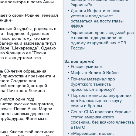
композитора и поэта Анны
Украины?»
Джанни Инфантино пока
вает о своей Родине, генерал
устоял и продолжает
анции».
оставаться на посту главы
ФИФА
кальной судьбы, родилась в
Украинские дроны седьмой раз
и - Бердяев. В доме над
с начала года ударили по
 мою дочь тому, кто мне
одному из крупнейших НПЗ
балерина и завоевала титул
России
абаре "Шехерезада". Однако
а во Францию ее "Песня
ла с концертами всю
За все время:
Россия умирает
ень 60-летия обращения
Мифы о Великой Войне
В присутствии президента и
Почему материал про
тного Солдата под
бурятского танкиста
рой женщиной, которой
просочился в прессу?
ена Почетного Легиона.
Портрет министра внутренних
лнился один год)
дел Колокольцева в кругу
нство русских эмигрантов,
семьи и братвы
евочек. Позже Анна Марли
Сенат США присвоит Украине
 апельсиновых деревьев.
статус американского
 трубадурах. Жили мы в
союзника, без всякого членства
в НАТО
льды Кшесинской постигала
«Мерзейшая, наглая,