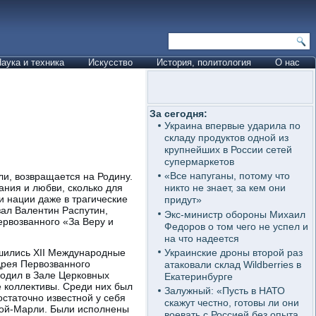
аука и техника
Искусство
История, политология
О нас
За сегодня:
Украина впервые ударила по
складу продуктов одной из
крупнейших в России сетей
супермаркетов
«Все напуганы, потому что
и, возвращается на Родину.
ания и любви, сколько для
никто не знает, за кем они
и нации даже в трагические
придут»
зал Валентин Распутин,
Экс-министр обороны Михаил
рвозванного «За Веру и
Федоров о том чего не успел и
на что надеется
Украинские дроны второй раз
шились XII Международные
дрея Первозванного
атаковали склад Wildberries в
ходил в Зале Церковных
Екатеринбурге
 коллективы. Среди них был
Залужный: «Пусть в НАТО
статочно известной у себя
скажут честно, готовы ли они
вой-Марли. Были исполнены
воевать с Россией без опыта