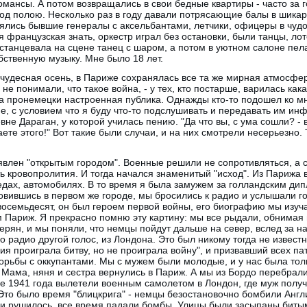
омансы. А потом возвращались в свои бедные квартиры - часто за г
под полою. Несколько раз в году давали потрясающие балы в шикар
ялись бывшие генералы с аксельбантами, летчики, офицеры в чуд
 французская знать, оркестр играл без остановки, были танцы, лот
 станцевала на сцене танец с шаром, а потом в уютном салоне пел
ственную музыку. Мне было 18 лет.
 чудесная осень, в Париже сохранялась все та же мирная атмосфе
не понимали, что такое война, - у тех, кто постарше, варилась как
а пронемецки настроенная публика. Однажды кто-то подошел ко мн
е, с условием что я буду что-то подслушивать и передавать им ин
е Дараган, у которой училась пению. "Да что вы, с ума сошли? - в
ете этого!" Вот такие были случаи, и на них смотрели несерьезно.
влен "открытым городом". Военные решили не сопротивляться, а с
 кровопролития. И тогда начался знаменитый "исход". Из Парижа в
едах, автомобилях. В то время я была замужем за голландским ди
овившись в первом же городе, мы бросились к радио и услышали 
восемьдесят, он был героем первой войны, его биографию мы изуча
 Париж. Я прекрасно помню эту картину: мы все рыдали, обнимая и
ерян, и мы поняли, что немцы пойдут дальше на север, вслед за на
о радио другой голос, из Лондона. Это был никому тогда не извес
ция проиграла битву, но не проиграла войну", и призвавший всех п
орьбы с оккупантами. Мы с мужем были молодые, и у нас была толь
 Мама, няня и сестра вернулись в Париж. А мы из Бордо перебрали
е 1941 года вылетели военным самолетом в Лондон, где муж получ
Это было время "блицкрига" - немцы безостановочно бомбили Анг
о и рушилось, все время падали бомбы. Улицы были засыпаны биты