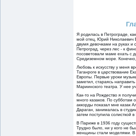
Гл
Я родилась в Петрограде, ка
мой отец, Юрий Николаевич Б
двумя девочками на руках и с
Петроград, через лес - к фи
посоветовали маме ехать с д
Средиземном море. Конечно, 
Любовь к искусству у меня в
Таганроге в царствование Ек
Европы. Первые уроки музык
заметил, стараясь направит
Мариинского театра. У нее у
Как-то на Рождество я получи
много казаков. По субботам 
аккорды показал мне казак А
Дараган, занималась в студи
затем поступила солисткой в
В Париже в 1936 году сущест
Трудно было, ни у кого не бы
женщины стали моделями. В т