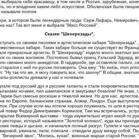
а выбирала себе красавицу, в том числе и Россия, зарубежная, кон
ть, но и владение каким-либо искусством. Оболенская была танцов
а называли поэтом.
юри, в котором были легендарные люди: Серж Лифарь, Немирович-
на нас! Так вот меня и выбрали "Мисс Россией".
Сказки "Шехерезады".
ступать со своими песнями в артистическом кабаре "Шехерезада".
ожественных кабаре. Таких кабаре больше не существует во Франци
али прекрасные артисты. В "Шехерезаду" ходило много знатных ан
я со своим зонтиком. Постоянно бывал принц Уэльский Эдуард, в
ыло связано много анекдотов. В гардеробе, где оставляли пальто, 
 старался с ней по-русски поговорить. Она ему: "Но князь, mon prin
л: "Ну так что же, я могу говорить все, что захочу!" В общем, знат
раты-роялисты дневали у нас и ночевали.
али под русский дух и русские таланты и стали покровительствов
ганами ночами, пил шампанское и закусывал бокалом! Не знаю, гл
Париж был смесью роскоши и тяжелой жизни. Но для нас, артистов
рне по Европе, балканским странам, Алжир, Лондон. Еще выступали
ипок. При случае если мы хотели хорошо поужинать, то шли в рест
й повар Федор Димитриевич Кормилов. Там мы встречались, устр
ткрытие Всемирной выставки - тогда изумительно играл какой-то р
ресторан, который назывался "Золотой колокол", куда мы приходил
сские певцы и цыгане, и начинался полный разгул. Гуляли и частны
Уваровой, ужинали, пели, плясали - отводили душу между собой. П
", "Вечерний звон", "Молись, кунак", военные марши старой России,