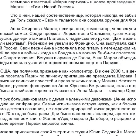
всемирно известный «Марш партизан» и новое произведение 
Марли — «Гимн Новой России».
Это о ней, нашей соотечественнице, которая никогда не забы
де Голь сказал: «Своим талантом она создала оружие для Фр
Анна Смирнова-Марли, певица, поэт, композитор, человек уни
янской семье. Среди предков - Лермонтов и Столыпин, кузен матер
ушки, дочери атамана Платова, с надписью его рукой: "Дам в жены
ли мертвым". Ребенком ее увезли во Францию. Она выступала как 
й России. Свои песни Анна исполняла под гитару в легендарном к
й во время войны - когда из Лондона на волнах Би-би-си полетел
ом Сопротивления. Вступив в армию де Голля, Анна Марли объезди
беды приняла участие в торжественном концерте в Париже.
США, где получила признание как композитор. В июне 2000 г., в д
она посетила Париж по личному приглашению президента Ширака. 
высших воинских почестей и права зажечь огонь у Могилы Неизвес
арли, русская француженка Анна Юрьевна Бетулинская, стала вто
й была английская королева Елизавета. Анна Марли — кавалер Орд
от рук большевиков мать с двумя маленькими девочками (Анне испо
дию на юг Франции. Семья испытывала острую нужду, как и больши
имо детского сознания, не омрачая природной жизнерадостности д
а в 20-х годах была раем. Дни были наполнены солнцем, ароматом
од влиянием книг о Жанне д’Арк, о короле Дагобере, о рыцарях и
тале времен Первой мировой войны.
 искала приложения своей энергии: в студии Юлии Седовой и Мати