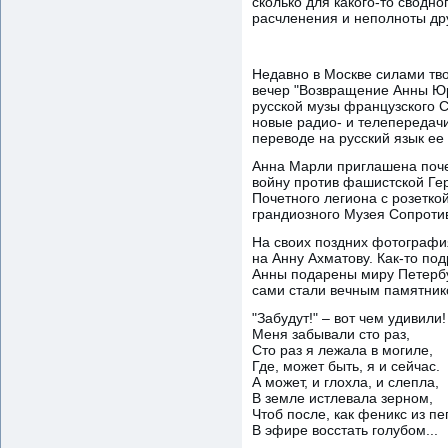
сколько для какого-то сводн
расчленения и неполноты дру
Недавно в Москве силами тво
вечер "Возвращение Анны Юрь
русской музы французского С
новые радио- и телепередачи
переводе на русский язык ее 
Анна Марли приглашена поче
войну против фашистской Гер
Почетного легиона с розетко
грандиозного Музея Сопроти
На своих поздних фотографи
на Анну Ахматову. Как-то по
Анны подарены миру Петербур
сами стали вечным памятнико
"Забудут!" – вот чем удивили!
Меня забывали сто раз,
Сто раз я лежала в могиле,
Где, может быть, я и сейчас.
А может, и глохла, и слепла,
В земле истлевала зерном,
Чтоб после, как феникс из пе
В эфире восстать голубом...