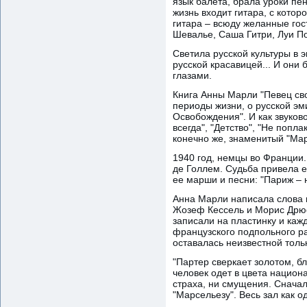
язык балета, брала уроки пе
жизнь входит гитара, с кото
гитара – всюду желанные гос
Шевалье, Саша Гитри, Луи По
Светила русской культуры в
русской красавицей... И он
глазами.
Книга Анны Марли "Певец сво
периоды жизни, о русской эм
Освобождения". И как звуково
всегда", "Детство", "Не попл
конечно же, знаменитый "Мар
1940 год, немцы во Франции.
де Голлем. Судьба привела 
ее марши и песни: "Париж – 
Анна Марли написала слова 
Жозеф Кессель и Морис Дрюо
записали на пластинку и ка
французского подпольного р
оставалась неизвестной тольк
"Партер сверкает золотом, б
человек одет в цвета национ
страха, ни смущения. Сначал
"Марсельезу". Весь зал как о