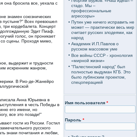
Георгий Бурков: «Наш идеал –
я она бросила все, уехала с
стадо. Мы –
профессиональные
агрессоры»
оне знамен союзнических
в пустыне?" Всех превзошел
Путин уже ничего исправить не
, три кордебалета. Концерт
может — практически весь мир
ет долгожданную Эдит Пиаф.
считает русских злодеями, как
огучий голос, он проникает
народ
т со сцены. Проходя мимо,
Академик И.П.Павлов о
русском массовом уме
Все войны СССР - хронология
«мирной жизни»
ое, выдержит и трудности
"Палестинский народ" был
воим искренним жанром,
полностью выдуман КГБ. Это
было лубянским проектом,
мерики. В Рио-де-Жанейро
спецоперацией
аллургической
написала Анна Юрьевна в
Имя пользователя
*
выступления в честь Победы в
омню его имени, но
гу, все это позади!"
Пароль
*
вают гости из России. Гостил
 замечательного русского
ать знаки почитания и любви,