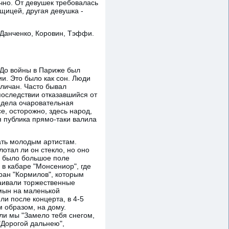
ечно. От девушек требовалась
щицей, другая девушка -
Данченко, Коровин, Тэффи.
 До войны в Париже был
и. Это было как сон. Люди
гличан. Часто бывал
последствии отказавшийся от
сидела очаровательная
ce, осторожно, здесь народ,
ная публика прямо-таки валила
ать молодым артистам.
отал ли он стекло, но оно
, было большое поле
 в кабаре "Монсениор", где
оран "Кормилов", которым
аивали торжественные
умын на маленькой
и после концерта, в 4-5
м образом, на дому.
ели мы "Замело тебя снегом,
 "Дорогой дальнею",