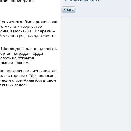
Забыли пароль?
ческие периоды ее
 Пречистенке был организован
о жизни и творчестве
ква и москвичи". Впереди –
ких певцов, выход в свет в
а Шарля де Голля продолжать
вертая награда – орден
вовать на открытии
ельным песням.
но прекрасна и очень похожа
ла с горечью: "Две великие
о если стихи Анны Ахматовой
ельный голос: