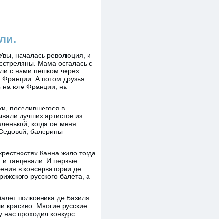
ли.
 Увы, началась революция, и
асстреляны. Мама осталась с
шли с нами пешком через
е Франции. А потом друзья
ь на юге Франции, на
ки, поселившегося в
ывали лучших артистов из
ленькой, когда он меня
 Седовой, балерины
окрестностях Канна жило тогда
и и танцевали. И первые
пения в консерватории де
ижского русского балета, а
балет полковника де Базиля.
ли красиво. Многие русские
у нас проходил конкурс