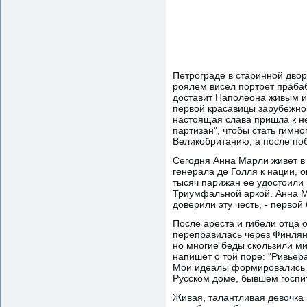
Петрограде в старинной двор
роялем висел портрет прабаб
доставит Наполеона живым и
первой красавицы зарубежно
настоящая слава пришла к не
партизан", чтобы стать гимн
Великобританию, а после по
Сегодня Анна Марли живет в 
генерала де Голля к нации, 
тысяч парижан ее удостоили 
Триумфальной аркой. Анна М
доверили эту честь, - перво
После ареста и гибели отца 
переправилась через Финлян
но многие беды скользили м
напишет о той поре: "Ривьер
Мои идеалы формировались п
Русском доме, бывшем госпи
Живая, талантливая девочка