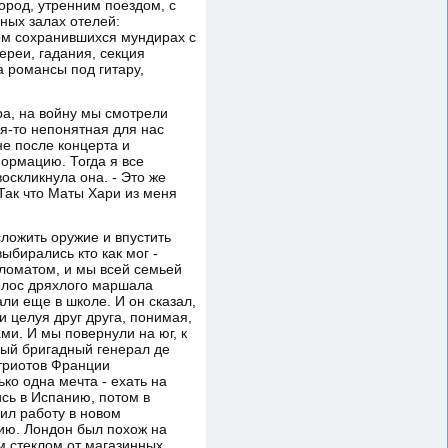
ород, утренним поездом, с
ных залах отелей:
ом сохранившихся мундирах с
ереи, гадания, секция
а романсы под гитару,
ра, на войну мы смотрели
ая-то непонятная для нас
е после концерта и
формацию. Тогда я все
оскликнула она. - Это же
 Так что Маты Хари из меня
ложить оружие и впустить
ыбирались кто как мог -
пломатом, и мы всей семьей
голос дряхлого маршала
ли еще в школе. И он сказал,
 целуя друг друга, понимая,
ми. И мы повернули на юг, к
тный бригадный генерал де
атриотов Франции
ко одна мечта - ехать на
сь в Испанию, потом в
ил работу в новом
лию. Лондон был похож на
м стеклом от магазинных