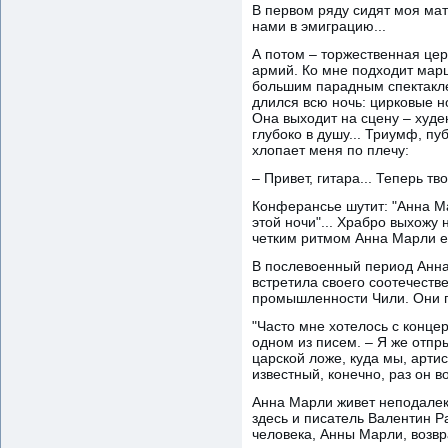
В первом ряду сидят моя мать
нами в эмиграцию...
А потом – торжественная це
армий. Ко мне подходит марш
большим парадным спектаклем
длился всю ночь: цирковые н
Она выходит на сцену – худен
глубоко в душу... Триумф, пу
хлопает меня по плечу:
– Привет, гитара... Теперь тво
Конферансье шутит: "Анна М
этой ночи"... Храбро выхожу
четким ритмом Анна Марли е
В послевоенный период Анна
встретила своего соотечест
промышленности Чили. Они п
"Часто мне хотелось с конце
одном из писем. – Я же отпр
царской ложе, куда мы, арти
известный, конечно, раз он в
Анна Марли живет неподалеку
здесь и писатель Валентин Р
человека, Анны Марли, возвр