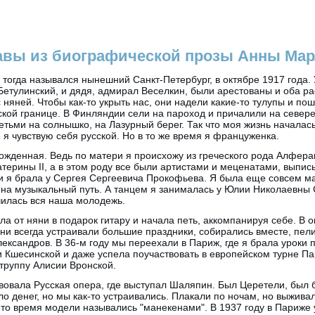
авы из биографической прозы Анны Мар
к тогда назывался нынешний Санкт-Петербург, в октябре 1917 года.
етулинский, и дядя, адмирал Веселкин, были арестованы и оба р
 няней. Чтобы как-то укрыть нас, они надели какие-то тулупы и по
нской границе. В Финляндии сели на пароход и причалили на север
етьми на солнышко, на Лазурный берег. Так что моя жизнь началас
я чувствую себя русской. Но в то же время я француженка.
рожденная. Ведь по матери я происхожу из греческого рода Алфера
атерины II, а в этом роду все были артистами и меценатами, выпис
и я брала у Сергея Сергеевича Прокофьева. Я была еще совсем ма
ь на музыкальный путь. А танцем я занималась у Юлии Николаевны
чилась вся наша молодежь.
ла от няни в подарок гитару и начала петь, аккомпанируя себе. В 
они всегда устраивали большие праздники, собирались вместе, пел
лександров. В 36-м году мы переехали в Париж, где я брала уроки 
и Кшесинской и даже успела поучаствовать в европейском турне Пар
 труппу Алисии Вронской.
вовала Русская опера, где выступал Шаляпин. Был Церетели, был 
ло денег, но мы как-то устраивались. Плакали по ночам, но выжива
о время модели назывались "манекенами". В 1937 году в Париже 