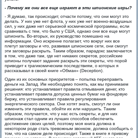
-
Почему же они все еще играют в эти шпионские игры?
- Я думаю, так происходит, отчасти потому, что они могут это
делать. У них уже нет флота, у них уже нет военно-воздушных
сил, у них даже нет серьезной космической программы, если
сравнивать с тем, что было у США, однако они все еще могут
шпионить. Во-вторых, их руководство помешано на
информации. Оно искренне полагает, что вокруг них все
плетут заговоры и что, развивая шпионские сети, они смогут
эти заговоры раскрыть. Таким образом, парадокс заключается
в том, что даже там, где нет никаких секретов, российские
шпионы получают задание раскрыть эти секреты, что порой
приводит к трагикомическим последствиям, о которых я
рассказывал в своей книге «Обман» (Deception).
Один из их основных приоритетов – попытка переправить
деньги на Запад. Им необходимо понять, как мы принимаем
решения: кто устанавливает правила отмывания денег, кто
устанавливает правила допуска ценных бумаг на фондовую
биржу, кто устанавливает правила регулирования
энергетического сектора. Они хотят знать, смогут ли они
изменить эти правила, обойти их или нарушить. Таким
образом, получается, что у нас есть секреты, и для них
шпионаж стал одним из лучших способов обеспечить
достижение своих целей, поэтому моя книга должна в
некотором роде стать тревожным звонком, должна сообщить о
том, что на самом деле происходит. Также в книге я привожу