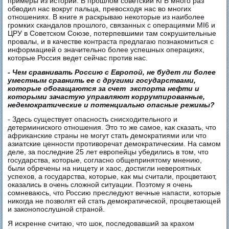
примеры из истории. В прошлом советский КГБ много раз
обводил нас вокруг пальца, превосходя нас во многих
отношениях. В книге я раскрываю некоторые из наиболее
громких скандалов прошлого, связанных с операциями MI6 и
ЦРУ в Советском Союзе, потерпевшими там сокрушительные
провалы, и в качестве контраста предлагаю познакомиться с
информацией о значительно более успешных операциях,
которые Россия ведет сейчас против нас.
-
Чем сравнивать Россию с Европой, не будет ли более
уместным сравнить ее с другими государствами,
которые обогащаются за счет экспорта нефти и
которыми зачастую управляют коррумпированные,
недемократические и потенциально опасные режимы?
- Здесь существует опасность снисходительного и
детерминиского отношения. Это то же самое, как сказать, что
африканские страны не могут стать демократиями или что
азиатские ценности противоречат демократическим. На самом
деле, за последние 25 лет европейцы убедились в том, что
государства, которые, согласно общепринятому мнению,
были обречены на нищету и хаос, достигли невероятных
успехов, а государства, которые, как мы считали, процветают,
оказались в очень сложной ситуации. Поэтому я очень
сомневаюсь, что Россию преследуют вечные напасти, которые
никогда не позволят ей стать демократической, процветающей
и законопослушной страной.
Я искренне считаю, что шок, последовавший за крахом