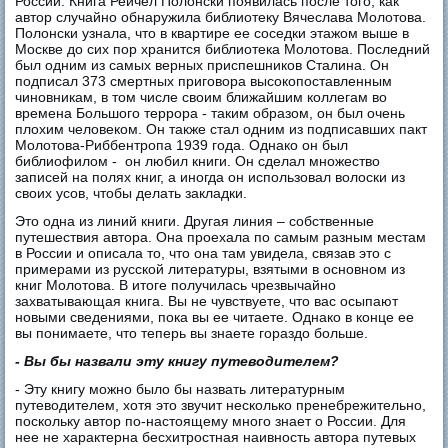
России. Книга Рейчел Полонски появилась после того, как
автор случайно обнаружила библиотеку Вячеслава Молотова.
Полонски узнала, что в квартире ее соседки этажом выше в
Москве до сих пор хранится библиотека Молотова. Последний
был одним из самых верных приспешников Сталина. Он
подписал 373 смертных приговора высокопоставленным
чиновникам, в том числе своим ближайшим коллегам во
времена Большого террора - таким образом, он был очень
плохим человеком. Он также стал одним из подписавших пакт
Молотова-Риббентропа 1939 года. Однако он был
библиофилом - он любил книги. Он сделал множество
записей на полях книг, а иногда он использовал волоски из
своих усов, чтобы делать закладки.
Это одна из линий книги. Другая линия – собственные
путешествия автора. Она проехала по самым разным местам
в России и описала то, что она там увидела, связав это с
примерами из русской литературы, взятыми в основном из
книг Молотова. В итоге получилась чрезвычайно
захватывающая книга. Вы не чувствуете, что вас осыпают
новыми сведениями, пока вы ее читаете. Однако в конце ее
вы понимаете, что теперь вы знаете гораздо больше.
- Вы бы назвали эту книгу путеводителем?
- Эту книгу можно было бы назвать литературным
путеводителем, хотя это звучит несколько пренебрежительно,
поскольку автор по-настоящему много знает о России. Для
нее не характерна бесхитростная наивность автора путевых