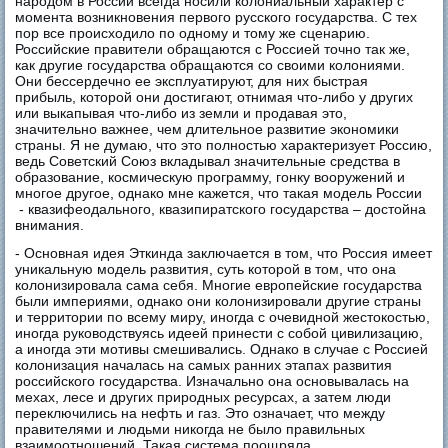
народом в России всегда носили колониальный характер с
момента возникновения первого русского государства. С тех
пор все происходило по одному и тому же сценарию.
Российские правители обращаются с Россией точно так же,
как другие государства обращаются со своими колониями.
Они бессердечно ее эксплуатируют, для них быстрая
прибыль, которой они достигают, отнимая что-либо у других
или выкапывая что-либо из земли и продавая это,
значительно важнее, чем длительное развитие экономики
страны. Я не думаю, что это полностью характеризует Россию,
ведь Советский Союз вкладывал значительные средства в
образование, космическую программу, гонку вооружений и
многое другое, однако мне кажется, что такая модель России
- квазифеодального, квазипиратского государства – достойна
внимания.
- Основная идея Эткинда заключается в том, что Россия имеет
уникальную модель развития, суть которой в том, что она
колонизировала сама себя. Многие европейские государства
были империями, однако они колонизировали другие страны
и территории по всему миру, иногда с очевидной жестокостью,
иногда руководствуясь идеей принести с собой цивилизацию,
а иногда эти мотивы смешивались. Однако в случае с Россией
колонизация началась на самых ранних этапах развития
российского государства. Изначально она основывалась на
мехах, лесе и других природных ресурсах, а затем люди
переключились на нефть и газ. Это означает, что между
правителями и людьми никогда не было правильных
взаимоотношений. Такая система поощряла