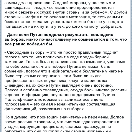
самом деле произошло. С одной стороны, у нас есть эти
«шпиократы» - люди, чье мышление предопределяется
миром секретных служб внутри страны и за рубежом. С другой
стороны – мафия и ее основная мотивация, то есть деньги и
безжалостное желание украсть как можно больше у всех, кто
попадается на их пути, и у тех, до кого они могут добраться.
- Даже если Путин подделал результаты последних
выборов, никто по-настоящему не сомневается в том, что
все равно победил бы.
- Свободные выборы – это не просто правильный подсчет
голосов, это то, что происходит в ходе предвыборной
кампании. То, как была организована эта кампания, уже само
по себе означало, что в победе Путина не может быть
сомнений, потому что в избирательном бюллетене у него не
было серьезных соперников – там были лишь два
профессиональных неудачника, клоун и марионетка.
Очевидно, на их фоне Путин выглядел очень достойно.
Пресса и особенно телевидение, откуда большинство россиян
черпают информацию, неустанно поддерживала Путина.
Фальсификации, которыми вы занимаетесь в день
голосования – это самая незначительная составляющая
фальсификаций, возможных на выборах.
Но я думаю, что произошли значительные перемены. Долгое
время россияне говорили, что система здравоохранения в
упадке, коррупция процветает, система правосудия не
работает и что они по горло сыты своими избранными