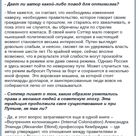
-
Дает ли автор какой-либо повод для оптимизма?
- Мне кажется, он считает, что необходимы изменения
наверху, необходимо правительство, которое говорит своим
гражданам правду о прошлом, не стараясь его замалчивать, и
пока этого не случится, вы обречены идти по стрелке
сломанного компаса. В своей книге Сэттер мало говорит о
нынешней политической ситуации, которая в настоящий
момент становится весьма интересной. Путин выглядит
довольно слабым, и неясно, сможет ли он удерживать власть
в течение шести лет. По крайней мере, сейчас вполне
возможно, что в результате этой слабости могут произойти
перемены в режиме или даже смена режима. Однако Россия
и здесь может пойти по неверному пути. Может случиться так,
что режим выбросит Путина за борт и сохранится в несколько
иной форме. Это воровская машина, за которой стоят
миллиарды долларов, и заинтересованные люди вовсе не
собираются легко от них отказываться.
-
Сэттер пишет о том, каким образом угнетались
права и желания людей в советскую эпоху. Эта
традиция продолжила свое существование и при
Путине, не так ли?
- Да, и этот вопрос затрагивается еще в одной книге –
«Внутренняя колонизация» (Internal Colonization) Александра
Эткинда (Alexander Etkind),профессора Кембриджа – где
автор утверждает, что отношения между правителями и