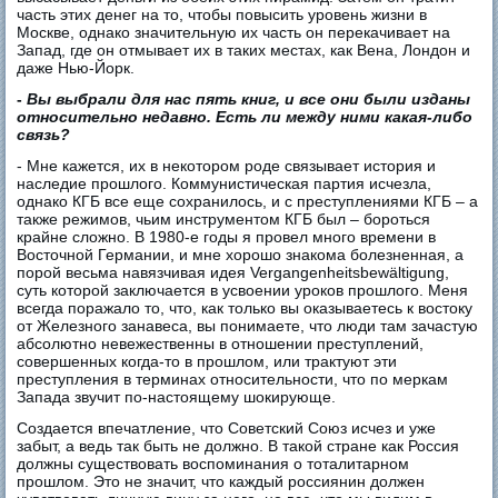
часть этих денег на то, чтобы повысить уровень жизни в
Москве, однако значительную их часть он перекачивает на
Запад, где он отмывает их в таких местах, как Вена, Лондон и
даже Нью-Йорк.
-
Вы выбрали для нас пять книг, и все они были изданы
относительно недавно. Есть ли между ними какая-либо
связь?
- Мне кажется, их в некотором роде связывает история и
наследие прошлого. Коммунистическая партия исчезла,
однако КГБ все еще сохранилось, и с преступлениями КГБ – а
также режимов, чьим инструментом КГБ был – бороться
крайне сложно. В 1980-е годы я провел много времени в
Восточной Германии, и мне хорошо знакома болезненная, а
порой весьма навязчивая идея Vergangenheitsbewältigung,
суть которой заключается в усвоении уроков прошлого. Меня
всегда поражало то, что, как только вы оказываетесь к востоку
от Железного занавеса, вы понимаете, что люди там зачастую
абсолютно невежественны в отношении преступлений,
совершенных когда-то в прошлом, или трактуют эти
преступления в терминах относительности, что по меркам
Запада звучит по-настоящему шокирующе.
Создается впечатление, что Советский Союз исчез и уже
забыт, а ведь так быть не должно. В такой стране как Россия
должны существовать воспоминания о тоталитарном
прошлом. Это не значит, что каждый россиянин должен