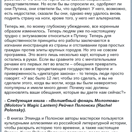
представителями. Но если бы вы спросили их, одобряют ли
они Путина, они ответили бы, что одобряют. У него, возможно,
есть недостатки, сказали бы они, однако ему удалось вновь
поднять страну на ноги, кроме того, у него нет альтернатив.
Теперь же, по моему глубокому убеждению, все коренным
образом изменилось. Теперь людям уже по-настоящему
трудно с энтузиазмом относиться к Путину. Теперь для
общественности принципы его работы заключаются в
изгнании иностранцев из страны и отстаивании прав простых
граждан против элиты крупных городов. Но это не совсем
программа. Это всего лишь несколько карт, которые у него
остались в руках. Если вы сравните это с мечтательными
речами его первых лет во власти – обещания превратить
Россию в самое процветающее государство в Европе и
приверженность «диктатуре закона» - то теперь люди просто
говорят: «У вас было 12 лет, чтобы это сделать, и вы не
сделали этого, когда вы могли, когда вы были невероятно
популярны и имели много денег. Почему нас должны
вдохновлять ваши обещания, которые вы даете нам сейчас?»
-
Следующая книга - «Волшебный фонарь Молотова»
(Molotov’s Magic Lantern) Рейчел Полонски (Rachel
Polonsky).
- В книгах Эткинда и Полонски авторы мастерски пользуются
культурными аллюзиями из российской литературной истории,
чтобы раскрыть историю того времени, а также настоящее