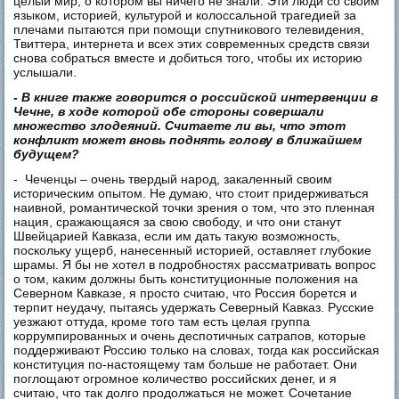
целый мир, о котором вы ничего не знали. Эти люди со своим
языком, историей, культурой и колоссальной трагедией за
плечами пытаются при помощи спутникового телевидения,
Твиттера, интернета и всех этих современных средств связи
снова собраться вместе и добиться того, чтобы их историю
услышали.
-
В книге также говорится о российской интервенции в
Чечне, в ходе которой обе стороны совершали
множество злодеяний. Считаете ли вы, что этот
конфликт может вновь поднять голову в ближайшем
будущем?
- Чеченцы – очень твердый народ, закаленный своим
историческим опытом. Не думаю, что стоит придерживаться
наивной, романтической точки зрения о том, что это пленная
нация, сражающаяся за свою свободу, и что они станут
Швейцарией Кавказа, если им дать такую возможность,
поскольку ущерб, нанесенный историей, оставляет глубокие
шрамы. Я бы не хотел в подробностях рассматривать вопрос
о том, каким должны быть конституционные положения на
Северном Кавказе, я просто считаю, что Россия борется и
терпит неудачу, пытаясь удержать Северный Кавказ. Русские
уезжают оттуда, кроме того там есть целая группа
коррумпированных и очень деспотичных сатрапов, которые
поддерживают Россию только на словах, тогда как российская
конституция по-настоящему там больше не работает. Они
поглощают огромное количество российских денег, и я
считаю, что так долго продолжаться не может. Сочетание