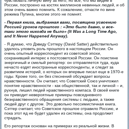
чувствовать личную вину за него, но все, что мы видим в
России, построено на костях миллионов невинных людей, и об
этом очень важно помнить. К сожалению, отчасти по вине
режима Путина, многие этого не помнят.
-
Первая книга, выбранная вами, посвящена усвоению
Россией уроков прошлого : «Это было давно, и все-
таки этого никогда не было» (It Was a Long Time Ago,
and It Never Happened Anyway).
- Я думаю, что Дэвиду Сэттеру (David Satter) действительно
удалось уловить роль прошлого в настоящем России. Он
очень опытный корреспондент из советской эпохи,
сохранивший интерес к постсоветской России. Он поистине
энергичный и смелый репортер: он отправляется туда, куда
нечасто ездят иностранные корреспонденты, и следит за
развитием историй, о которых он впервые писал еще в 1970-е
годы. Кроме того, он без стеснений обсуждает вопросы
нравственности. Он считает, что Советский Союз уничтожил
понятие нравственности - как общественной, так и личной – и,
рухнув, лишил людей нравственного компаса. В своей книге
он приводит невероятные примеры повседневного
безнравственного обращения системы с людьми, а также
людей друг с другом. Это довольно пессимистичная книга.
Сэттер считает, что Советское прошлое отравило Россию, и
пока этот яд не будет удален из системы, она продолжит
страдать.
Его репортаж основан на примерах из реальной жизни. В