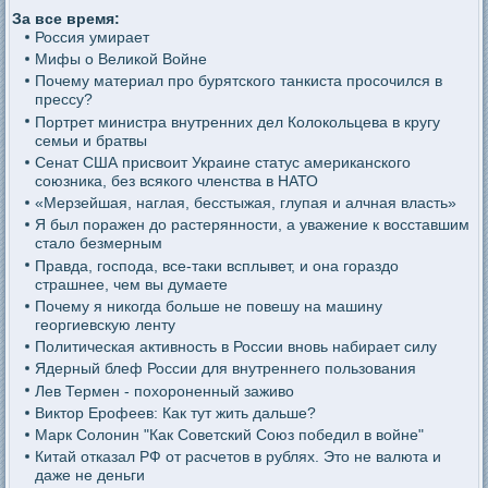
За все время:
Россия умирает
Мифы о Великой Войне
Почему материал про бурятского танкиста просочился в
прессу?
Портрет министра внутренних дел Колокольцева в кругу
семьи и братвы
Сенат США присвоит Украине статус американского
союзника, без всякого членства в НАТО
«Мерзейшая, наглая, бесстыжая, глупая и алчная власть»
Я был поражен до растерянности, а уважение к восставшим
стало безмерным
Правда, господа, все-таки всплывет, и она гораздо
страшнее, чем вы думаете
Почему я никогда больше не повешу на машину
георгиевскую ленту
Политическая активность в России вновь набирает силу
Ядерный блеф России для внутреннего пользования
Лев Термен - похороненный заживо
Виктор Ерофеев: Как тут жить дальше?
Марк Солонин "Как Советский Союз победил в войне"
Китай отказал РФ от расчетов в рублях. Это не валюта и
даже не деньги