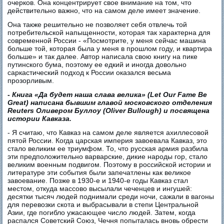
очерков. Она концентрирует свое внимание на том, что
действительно важно, что на самом деле имеет значение.
Она также решительно не позволяет себя отвлечь той
потребительской напыщенности, которая так характерна для
современной России - «Посмотрите, у меня сейчас машина
больше той, которая была у меня в прошлом году, и квартира
больше» и так далее. Автор написала свою книгу на пике
путинского бума, поэтому ее едкий и иногда довольно
саркастический подход к России оказался весьма
прозорливым.
-
Книга «Да будет наша слава велика» (Let Our Fame Be
Great) написана бывшим главой московского отделения
Reuters Оливером Буллоу (Oliver Bullough) и посвящена
истории Кавказа.
- Я считаю, что Кавказ на самом деле является ахиллесовой
пятой России. Когда царская империя завоевала Кавказ, это
стало великим ее триумфом. То, что русская армия разбила
эти предположительно варварские, дикие народы гор, стало
великим военным подвигом. Поэтому в российской истории и
литературе эти события были запечатлены как великое
завоевание. Позже в 1930-е и 1940-е годы Кавказ стал
местом, откуда массово высылали чеченцев и ингушей:
десятки тысяч людей поднимали среди ночи, сажали в вагоны
для перевозки скота и выбрасывали в степи Центральной
Азии, где погибло ужасающее число людей. Затем, когда
распался Советский Союз, Чечня попыталась вновь обрести