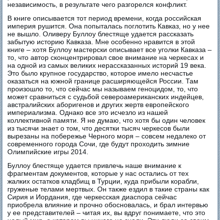
независимость, в результате чего разгорелся конфликт.
В книге описывается тот период времени, когда российская
империя рушится. Она попыталась поглотить Кавказ, но у нее
не вышло. Оливеру Буллоу блестяще удается рассказать
забытую историю Кавказа. Мне особенно нравится в этой
книге – хотя Буллоу мастерски описывает все уголки Кавказа –
то, что автор сконцентрировал свое внимание на черкесах и
на одной из самых великих нерассказанных историй 19 века.
Это было крупное государство, которое имело несчастье
оказаться на южной границе расширяющейся России. Там
произошло то, что сейчас мы называем геноцидом, то, что
может сравниться с судьбой североамериканских индейцев,
австралийских аборигенов и других жертв европейского
империализма. Однако все это исчезло из нашей
коллективной памяти. Я не думаю, что хотя бы один человек
из тысячи знает о том, что десятки тысяч черкесов были
вырезаны на побережье Черного моря – совсем недалеко от
современного города Сочи, где будут проходить зимние
Олимпийские игры 2014.
Буллоу блестяще удается привлечь наше внимание к
фрагментам документов, которые у нас остались от тех
жалких остатков кладбищ в Турции, куда прибыли корабли,
груженые телами мертвых. Он также ездил в такие страны как
Сирия и Иордания, где черкесская диаспора сейчас
приобрела влияние и прочно обосновалась, и брал интервью
у ее представителей – читая их, вы вдруг понимаете, что это