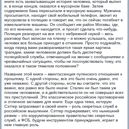
книге есть захватывающая история человека, который выпил
и, в конце концов, оказался в мусорном баке. Затем
содержимое бака пересыпали в мусорную машину. Мужчина
просыпается, находит свой мобильный телефон, звонит из
мусоровоза в полицию и говорит им, что он сейчас погибнет в
измельчителе машины. Он сообщает им район Москвы, где,
по его мнению, он находится, и просит сделать что-нибудь.
Полиция реагирует на все это с небрежной скукой – весь
разговор был записан на пленку – и можно услышать, как этот
человек все больше приходит в отчаяние. Просто подумайте,
когда перед вами разворачивается такая яркая картина
трагедии, каким человеком должен быть диспетчер
полицейской службы, отвечающий на звонки с сообщениями о
чрезвычайных ситуациях, чтобы не посочувствовать тому, кто
оказался в таком тяжелом положении?
Название этой книги – квинтэссенция путинского отношения к
прошлому. С одной стороны, все это было очень давно, это
уже неважно. С другой стороны, если вы считаете, что это
важно, все равно все было иначе: Сталин не был таким уж
плохим человеком, и в действительности он не совершал всех
тех преступлений. Это классическое российское противоречие
и отличное заглавие для книги. Еще одна тема, которую
Сэттер затрагивает в своей книге – роль секретных служб в
российском мышлении. Сэттер подчеркивает, что нынешний
режим – это коррумпированное правительство секретных
служб, и ФСБ, будучи инструментом принуждения, играет в
нем главную роль.