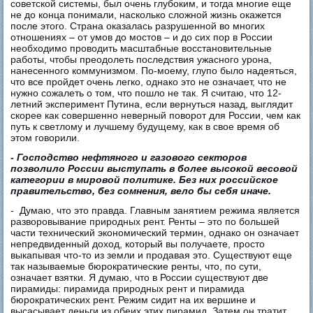
советской системы, был очень глубоким, и тогда многие еще
не до конца понимали, насколько сложной жизнь окажется
после этого. Страна оказалась разрушенной во многих
отношениях – от умов до мостов – и до сих пор в России
необходимо проводить масштабные восстановительные
работы, чтобы преодолеть последствия ужасного урона,
нанесенного коммунизмом. По-моему, глупо было надеяться,
что все пройдет очень легко, однако это не означает, что не
нужно сожалеть о том, что пошло не так. Я считаю, что 12-
летний эксперимент Путина, если вернуться назад, выглядит
скорее как совершенно неверный поворот для России, чем как
путь к светлому и лучшему будущему, как в свое время об
этом говорили.
-
Господство нефтяного и газового секторов
позволило России выступать в более высокой весовой
категории в мировой политике. Без них российское
правительство, без сомнения, вело бы себя иначе.
- Думаю, что это правда. Главным занятием режима является
разворовывание природных рент. Ренты – это по большей
части технический экономический термин, однако он означает
непредвиденный доход, который вы получаете, просто
выкапывая что-то из земли и продавая это. Существуют еще
так называемые бюрократические ренты, что, по сути,
означает взятки. Я думаю, что в России существуют две
пирамиды: пирамида природных рент и пирамида
бюрократических рент. Режим сидит на их вершине и
высасывает деньги из обеих этих пирамид. Затем он тратит