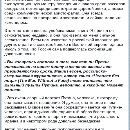
эксплуатационную манеру поведения сначала среди вассалов
феодалов, потом среди аристократии царской эпохи, а позже
среди коммунистической аристократии. Она всегда
основывалась на презрении и жестокости, и сейчас мало что
изменилось.
Это короткая и весьма удобоваримая книга. Я прочел ее
относительно недавно, и она произвела на меня сильное
впечатление. Всем нам известно о российской колонизации
других стран и о советской эпохе в Восточной Европе, однако
мысль о том, что Россия сама подверглась колонизации,
довольно новая.
-
Вы коснулись вопроса о том, сможет ли Путин
оставаться на своем посту в течение шести лет
президентского срока. Маша Гессен, российско-
американская журналистка, автор книги
«Человек без
лица» (The Man Without a Face)
тоже считает, что
мыльный пузырь Путина, вероятно, в какой-то момент
лопнет.
- Это очень спорный портрет Путина, человека, к которому
она испытывает отвращение. Я думаю, она многое в нем
раскрывает. В своей книге она сосредотачивается на Путине-
человеке, опрокидывая общепринятый образ блестящего,
решительного, крепкого парня и показывая, что реальность
мрачна и в некотором роде довольно безнадежна.
Автор подмечает довольно любопытную черту в его