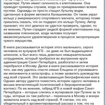
характере: Путин имеет склонность к клептомании. Она
приводит примеры случаев, когда он прикарманивал всякие
пустяки. Однажды он просто стащил бутылку водки,
сделанную в форме автомата Калашникова. Он также украл
кольцо у американского спортивного магната, которому позже
пришлось сказать, что он подарил это кольцо Путину. Автор
признает, что этот диагноз не удастся проверить, однако, по
ее мнению, Путин страдает редкой формой клептомании под
названием плеонексия, когда человек получает
квазисексуальное удовлетворение в процессе экспроприации
чужого имущества.
В книге рассказывается история этого маленького, серого
человека из кулуаров КГБ - он даже не был выдающимся
шпионом, а был всего лишь довольно невыразительным
сотрудником, который пробрался во внутренние круги
администрации Санкт-Петербурга, разбогател и затем
перебрался в Москву. Далее в книге рассказывается история
того, как ему удалось спасти семью Ельцина от угрожавшего
им импичмента и катастрофы, а позже захватить руководство
над всей страной. Это захватывающая биографическая книга.
Однако автору удается поместить историю одного человека в
весьма впечатляющий политический и бюрократический
контекст. По ее мнению, гибрид КГБ и новой мафии Санкт-
Петербурга – которые слились и мутировали при Путине за те
годы, которые он там работал – переехала в Москву и вскоре
захватила власть над всей страной. Я считаю, что это
убедительный и аргументированный рассказ о том, что на