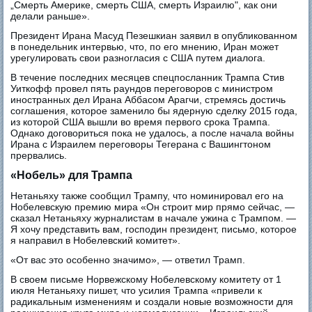
„Смерть Америке, смерть США, смерть Израилю", как они
делали раньше».
Президент Ирана Масуд Пезешкиан заявил в опубликованном
в понедельник интервью, что, по его мнению, Иран может
урегулировать свои разногласия с США путем диалога.
В течение последних месяцев спецпосланник Трампа Стив
Уиткофф провел пять раундов переговоров с министром
иностранных дел Ирана Аббасом Арагчи, стремясь достичь
соглашения, которое заменило бы ядерную сделку 2015 года,
из которой США вышли во время первого срока Трампа.
Однако договориться пока не удалось, а после начала войны
Ирана с Израилем переговоры Тегерана с Вашингтоном
прервались.
«Нобель» для Трампа
Нетаньяху также сообщил Трампу, что номинировал его на
Нобелевскую премию мира «Он строит мир прямо сейчас, —
сказал Нетаньяху журналистам в начале ужина с Трампом. —
Я хочу представить вам, господин президент, письмо, которое
я направил в Нобелевский комитет».
«От вас это особенно значимо», — ответил Трамп.
В своем письме Норвежскому Нобелевскому комитету от 1
июля Нетаньяху пишет, что усилия Трампа «привели к
радикальным изменениям и создали новые возможности для