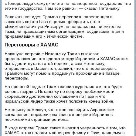
«Теперь люди скажут, что это не полноценное государство, что
это не государство. Нам все равно», — сказал Нетаньяху.
Радикальная идея Трампа переселить палестинцев и
захватить сектор Газа с целью превратить его в
«Ближневосточную Ривьеру» не понравилась ни жителям
Газы, ни правозащитным организациям, осудившим план и
приравнявшим его к этнической чистке.
Переговоры с ХАМАС
Накануне встречи с Нетаньяху Трамп высказал
предположение, что сделка между Израилем и ХАМАС может
быть достигнута на этой неделе, а сам Нетаньяху,
отправляясь в Вашингтон, заявил, что его переговоры с
Трампом могут помочь продвинуть проходящие в Катаре
переговоры.
На прошлой неделе Трамп заявил журналистам, что будет
«очень тверд» с Нетаньяху по вопросу необходимости
скорейшего достижения соглашения по Газе и что
израильский лидер также хочет положить конец войне.
Нетаньяху намекнул, что готов расширить Авраамские
соглашения, нормализовавшие отношения Израиля с
несколькими странами региона.
В ходе встречи Трамп также выразил уверенность в том, что
ХАМАС готов положить конец конфликту в Газе, длящемуся