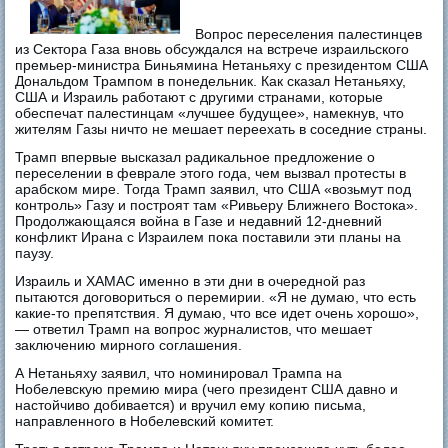
Вопрос переселения палестинцев
из Сектора Газа вновь обсуждался на встрече израильского
премьер-министра Биньямина Нетаньяху с президентом США
Дональдом Трампом в понедельник. Как сказал Нетаньяху,
США и Израиль работают с другими странами, которые
обеспечат палестинцам «лучшее будущее», намекнув, что
жителям Газы ничто не мешает переехать в соседние страны.
Трамп впервые высказал радикальное предложение о
переселении в феврале этого года, чем вызвал протесты в
арабском мире. Тогда Трамп заявил, что США «возьмут под
контроль» Газу и построят там «Ривьеру Ближнего Востока».
Продолжающаяся война в Газе и недавний 12-дневний
конфликт Ирана с Израилем пока поставили эти планы на
паузу.
Израиль и ХАМАС именно в эти дни в очередной раз
пытаются договориться о перемирии. «Я не думаю, что есть
какие-то препятствия. Я думаю, что все идет очень хорошо»,
— ответил Трамп на вопрос журналистов, что мешает
заключению мирного соглашения.
А Нетаньяху заявил, что номинировал Трампа на
Нобелевскую премию мира (чего президент США давно и
настойчиво добивается) и вручил ему копию письма,
направленного в Нобелевский комитет.