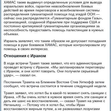
ХАМАС также выдвинул определенные условия для вывода
израильских войск, гарантии невозобновления боевых
действий во время переговоров и возобновления системы
распределения гуманитарной помощи под эгидой ООН —
сейчас она распределяется «Гуманитарным фондом Газы»,
организацией, созданной Израилем при поддержке США и
постоянно критикуемой гуманитарными организациями за
неспособность предоставить помощь палестинцам в нужных
объемах.
Израиль заявляет, что таким образом не допускает попадания
помощи в руки боевиков ХАМАС, которые контролировали эту
помощь в своих интересаз.
Отношения с Ираном
В ходе встречи Трамп также заявил, что его администрация
проведет встречу с Ираном. «Мы запланировали переговоры
с Ираном, и они хотят говорить. Они получили серьезный
удар», — сказал он.
Посланник Трампа на Ближнем Востоке Стив Уиткофф затем
сообщил, что встреча состоится в течение следующей недели.
Трамп заявил, что хотел бы в какой-то момент снять санкции с
Ирана. «Я бы очень хотел в нужное время снять эти санкции и
дать им шанс на восстановление, — сказал Трамп на ужине с
Нетаньяху. — Потому что я хотел бы, чтобы Иран
восстановился мирным путем, а не размахивал лозунгами