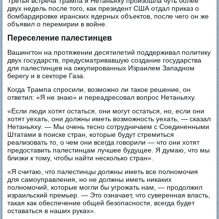
Третья встреча Трампа и Нетаньяху произошла чуть более
двух недель после того, как президент США отдал приказ о
бомбардировке иранских ядерных объектов, после чего он же
объявил о перемирии в войне.
Переселение палестинцев
Вашингтон на протяжении десятилетий поддерживал политику
двух государств, предусматривавшую создание государства
для палестинцев на оккупированных Израилем Западном
берегу и в секторе Газа.
Когда Трампа спросили, возможно ли такое решение, он
ответил: «Я не знаю» и переадресовал вопрос Нетаньяху.
«Если люди хотят остаться, они могут остаться, но, если они
хотят уехать, они должны иметь возможность уехать, — сказал
Нетаньяху. — Мы очень тесно сотрудничаем с Соединенными
Штатами в поиске стран, которые будут стремиться
реализовать то, о чем они всегда говорили — что они хотят
предоставить палестинцам лучшее будущее. Я думаю, что мы
близки к тому, чтобы найти несколько стран».
«Я считаю, что палестинцы должны иметь все полномочия
для самоуправления, но не должны иметь никаких
полномочий, которые могли бы угрожать нам, — продолжил
израильский премьер. — Это означает, что суверенная власть,
такая как обеспечение общей безопасности, всегда будет
оставаться в наших руках».