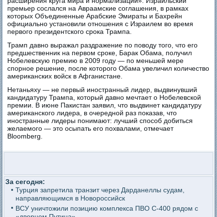
расширения круга мира и нормализации». Израильский
премьер сослался на Авраамские соглашения, в рамках
которых Объединенные Арабские Эмираты и Бахрейн
официально установили отношения с Израилем во время
первого президентского срока Трампа.
Трамп давно выражал раздражение по поводу того, что его
предшественник на первом сроке, Барак Обама, получил
Нобелевскую премию в 2009 году — по меньшей мере
спорное решение, после которого Обама увеличил количество
американских войск в Афганистане.
Нетаньяху — не первый иностранный лидер, выдвинувший
кандидатуру Трампа, который давно мечтает о Нобелевской
премии. В июне Пакистан заявил, что выдвинет кандидатуру
американского лидера, в очередной раз показав, что
иностранные лидеры понимают: лучший способ добиться
желаемого — это осыпать его похвалами, отмечает
Bloomberg.
За сегодня:
Турция запретила транзит через Дарданеллы судам,
направляющимся в Новороссийск
ВСУ уничтожили позицию комплекса ПВО С-400 рядом с
«дворцом Путина»