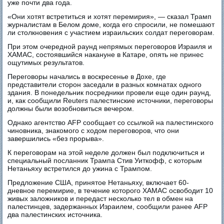
уже почти два года.
«Они хотят встретиться и хотят перемирия», — сказал Трамп
журналистам в Белом доме, когда его спросили, не помешают
ли столкновения с участием израильских солдат переговорам.
При этом очередной раунд непрямых переговоров Израиля и
ХАМАС, состоявшийся накануне в Катаре, опять не принес
ощутимых результатов.
Переговоры начались в воскресенье в Дохе, где
представители сторон заседали в разных комнатах одного
здания. В понедельник посредники провели еще один раунд,
и, как сообщили Reuters палестинские источники, переговоры
должны были возобновиться вечером.
Однако агентство AFP сообщает со ссылкой на палестинского
чиновника, знакомого с ходом переговоров, что они
завершились «без прорыва».
К переговорам на этой неделе должен был подключиться и
специальный посланник Трампа Стив Уиткофф, с которым
Нетаньяху встретился до ужина с Трампом.
Предложение США, принятое Нетаньяху, включает 60-
дневное перемирие, в течение которого ХАМАС освободит 10
живых заложников и передаст несколько тел в обмен на
палестинцев, задержанных Израилем, сообщили ранее AFP
два палестинских источника.