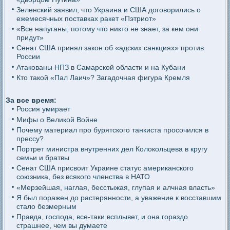
Зеленский заявил, что Украина и США договорились о
ежемесячных поставках ракет «Пэтриот»
«Все напуганы, потому что никто не знает, за кем они
придут»
Сенат США принял закон об «адских санкциях» против
России
Атакованы НПЗ в Самарской области и на Кубани
Кто такой «Пал Лаич»? Загадочная фигура Кремля
За все время:
Россия умирает
Мифы о Великой Войне
Почему материал про бурятского танкиста просочился в
прессу?
Портрет министра внутренних дел Колокольцева в кругу
семьи и братвы
Сенат США присвоит Украине статус американского
союзника, без всякого членства в НАТО
«Мерзейшая, наглая, бесстыжая, глупая и алчная власть»
Я был поражен до растерянности, а уважение к восставшим
стало безмерным
Правда, господа, все-таки всплывет, и она гораздо
страшнее, чем вы думаете