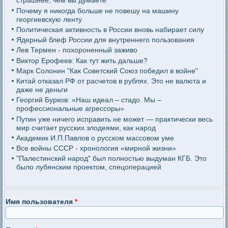
страшнее, чем вы думаете
Почему я никогда больше не повешу на машину
георгиевскую ленту
Политическая активность в России вновь набирает силу
Ядерный блеф России для внутреннего пользования
Лев Термен - похороненный заживо
Виктор Ерофеев: Как тут жить дальше?
Марк Солонин "Как Советский Союз победил в войне"
Китай отказал РФ от расчетов в рублях. Это не валюта и
даже не деньги
Георгий Бурков: «Наш идеал – стадо. Мы –
профессиональные агрессоры»
Путин уже ничего исправить не может — практически весь
мир считает русских злодеями, как народ
Академик И.П.Павлов о русском массовом уме
Все войны СССР - хронология «мирной жизни»
"Палестинский народ" был полностью выдуман КГБ. Это
было лубянским проектом, спецоперацией
Имя пользователя
*