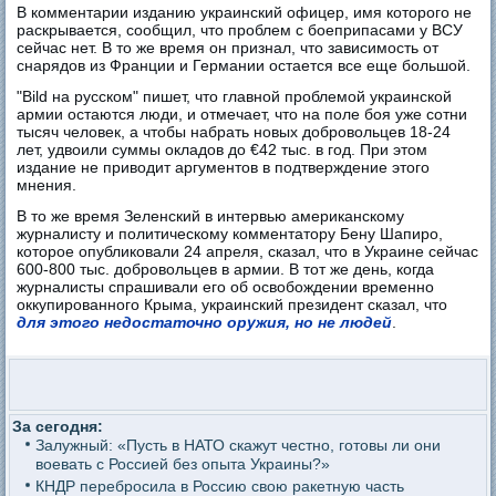
В комментарии изданию украинский офицер, имя которого не
раскрывается, сообщил, что проблем с боеприпасами у ВСУ
сейчас нет. В то же время он признал, что зависимость от
снарядов из Франции и Германии остается все еще большой.
"Bild на русском" пишет, что главной проблемой украинской
армии остаются люди, и отмечает, что на поле боя уже сотни
тысяч человек, а чтобы набрать новых добровольцев 18-24
лет, удвоили суммы окладов до €42 тыс. в год. При этом
издание не приводит аргументов в подтверждение этого
мнения.
В то же время Зеленский в интервью американскому
журналисту и политическому комментатору Бену Шапиро,
которое опубликовали 24 апреля, сказал, что в Украине сейчас
600-800 тыс. добровольцев в армии. В тот же день, когда
журналисты спрашивали его об освобождении временно
оккупированного Крыма, украинский президент сказал, что
для этого недостаточно оружия, но не людей
.
За сегодня:
Залужный: «Пусть в НАТО скажут честно, готовы ли они
воевать с Россией без опыта Украины?»
КНДР перебросила в Россию свою ракетную часть