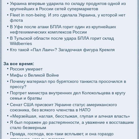
Украина впервые ударила по складу продуктов одной из
крупнейших в России сетей супермаркетов
Fleet in non-being. И это сделала Украина, у которой нет
флота
В Уфе после атаки БПЛА горит один из крупнейших
нефтехимических комплексов России
В Тульской области после удара БПЛА горит склад
Wildberries
Кто такой «Пал Лаич»? Загадочная фигура Кремля
За все время:
Россия умирает
Мифы о Великой Войне
Почему материал про бурятского танкиста просочился в
прессу?
Портрет министра внутренних дел Колокольцева в кругу
семьи и братвы
Сенат США присвоит Украине статус американского
союзника, без всякого членства в НАТО
«Мерзейшая, наглая, бесстыжая, глупая и алчная власть»
Я был поражен до растерянности, а уважение к восставшим
стало безмерным
Правда, господа, все-таки всплывет, и она гораздо