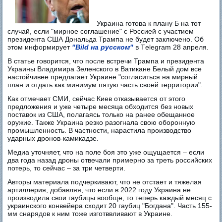
Украина готова к плану Б на тот
случай, если "мирное соглашение" с Россией с участием
президента США Дональда Трампа не будет заключено. Об
этом информирует
"Bild на русском"
в Тelegram 28 апреля.
В статье говорится, что после встречи Трампа и президента
Украины Владимира Зеленского в Ватикане Белый дом все
настойчивее предлагает Украине "согласиться на мирный
план и отдать как минимум пятую часть своей территории".
Как отмечает СМИ, сейчас Киев отказывается от этого
предложения и уже четыре месяца обходится без новых
поставок из США, полагаясь только на ранее обещанное
оружие. Также Украина резко разогнала свою оборонную
промышленность. В частности, нарастила производство
ударных дронов-камикадзе.
Медиа уточняет, что на поле боя это уже ощущается – если
два года назад дроны отвечали примерно за треть российских
потерь, то сейчас – за три четверти.
Авторы материала подчеркивают, что не отстает и тяжелая
артиллерия, добавляя, что если в 2022 году Украина не
производила свои гаубицы вообще, то теперь каждый месяц с
украинского конвейера сходит 20 гаубиц "Богдана". Часть 155-
мм снарядов к ним тоже изготввливают в Украине.