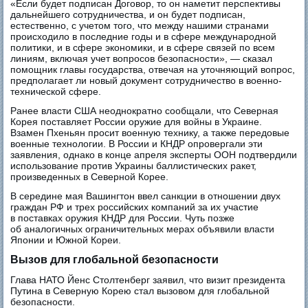
«Если будет подписан Договор, то он наметит перспективы
дальнейшего сотрудничества, и он будет подписан,
естественно, с учетом того, что между нашими странами
происходило в последние годы и в сфере международной
политики, и в сфере экономики, и в сфере связей по всем
линиям, включая учет вопросов безопасности», — сказал
помощник главы государства, отвечая на уточняющий вопрос,
предполагает ли новый документ сотрудничество в военно-
технической сфере.
Ранее власти США неоднократно сообщали, что Северная
Корея поставляет России оружие для войны в Украине.
Взамен Пхеньян просит военную технику, а также передовые
военные технологии. В России и КНДР опровергали эти
заявления, однако в конце апреля эксперты ООН подтвердили
использование против Украины баллистических ракет,
произведенных в Северной Корее.
В середине мая Вашингтон ввел санкции в отношении двух
граждан РФ и трех российских компаний за их участие
в поставках оружия КНДР для России. Чуть позже
об аналогичных ограничительных мерах объявили власти
Японии и Южной Кореи.
Вызов для глобальной безопасности
Глава НАТО Йенс Столтенберг заявил, что визит президента
Путина в Северную Корею стал вызовом для глобальной
безопасности.