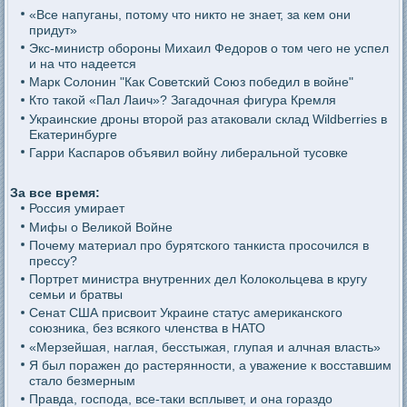
«Все напуганы, потому что никто не знает, за кем они
придут»
Экс-министр обороны Михаил Федоров о том чего не успел
и на что надеется
Марк Солонин "Как Советский Союз победил в войне"
Кто такой «Пал Лаич»? Загадочная фигура Кремля
Украинские дроны второй раз атаковали склад Wildberries в
Екатеринбурге
Гарри Каспаров объявил войну либеральной тусовке
За все время:
Россия умирает
Мифы о Великой Войне
Почему материал про бурятского танкиста просочился в
прессу?
Портрет министра внутренних дел Колокольцева в кругу
семьи и братвы
Сенат США присвоит Украине статус американского
союзника, без всякого членства в НАТО
«Мерзейшая, наглая, бесстыжая, глупая и алчная власть»
Я был поражен до растерянности, а уважение к восставшим
стало безмерным
Правда, господа, все-таки всплывет, и она гораздо