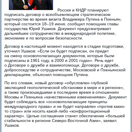
Россия и КНДР планируют
подписать договор о всеобъемлющем стратегическом
партнерстве во время визита Владимира Путина в Пхеньян,
который состоится 18–19 июня, сообщил помощник главы
государства Юрий Ушаков. Документ предусматривает
дальнейшее сотрудничество в международной политике,
экономике и по вопросам безопасности.
Договор в настоящий момент находится в стадии подготовки,
уточнил Ушаков: «Если он будет подписан, он придет
на смену основополагающих документов, которые были
подписаны в 1961 году, в 2000 и 2001 годах». Речь идет
о Договоре о дружбе и взаимопомощи, Договоре о дружбе,
добрососедстве и сотрудничестве, Московской и Пхеньянской
декларациям, объяснил помощник Путина.
По его словам, новый договор «обусловлен глубокой
эволюцией геополитической обстановки в мире и в регионе»,
а также произошедшими в последнее время в отношениях
Москвы и Пхеньяна «качественными изменениями». Документ
будет соблюдать все «основополагающие принципы
международного права» и не будет направлен «против каких-
то стран» или носить какой-либо «конфронтационный
характер». Целью соглашения станет обеспечение «большей
стабильности в регионе Северо-Восточной Азии», заявил
Ушаков.