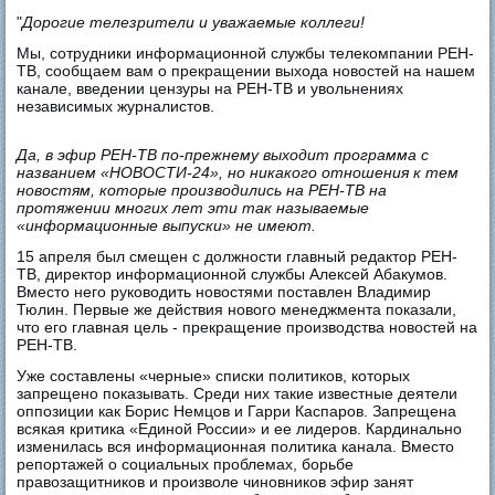
"
Дорогие телезрители и уважаемые коллеги!
Мы, сотрудники информационной службы телекомпании РЕН-
ТВ, сообщаем вам о прекращении выхода новостей на нашем
канале, введении цензуры на РЕН-ТВ и увольнениях
независимых журналистов.
Да, в эфир РЕН-ТВ по-прежнему выходит программа с
названием «НОВОСТИ-24», но никакого отношения к тем
новостям, которые производились на РЕН-ТВ на
протяжении многих лет эти так называемые
«информационные выпуски» не имеют.
15 апреля был смещен с должности главный редактор РЕН-
ТВ, директор информационной службы Алексей Абакумов.
Вместо него руководить новостями поставлен Владимир
Тюлин. Первые же действия нового менеджмента показали,
что его главная цель - прекращение производства новостей на
РЕН-ТВ.
Уже составлены «черные» списки политиков, которых
запрещено показывать. Среди них такие известные деятели
оппозиции как Борис Немцов и Гарри Каспаров. Запрещена
всякая критика «Единой России» и ее лидеров. Кардинально
изменилась вся информационная политика канала. Вместо
репортажей о социальных проблемах, борьбе
правозащитников и произволе чиновников эфир занят