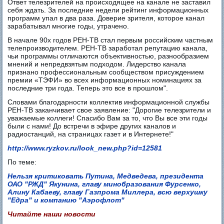
Ответ телезрителей на происходящее на канале не заставил
себя ждать. За последние недели рейтинг информационных
программ упал в два раза. Доверие зрителя, которое канал
зарабатывал многие годы, утрачено.
В начале 90х годов РЕН-ТВ стал первым российским частным
телепроизводителем. РЕН-ТВ заработал репутацию канала,
чьи программы отличаются объективностью, разнообразием
мнений и непредвзятым подходом. Лидерство канала
признано профессиональным сообществом присуждением
премии «ТЭФИ» во всех информационных номинациях за
последние три года. Теперь это все в прошлом".
Словами благодарности коллектив информационной службы
РЕН-ТВ заканчивает свое заявление: "Дорогие телезрители и
уважаемые коллеги! Спасибо Вам за то, что Вы все эти годы
были с нами! До встречи в эфире других каналов и
радиостанций, на страницах газет и в Интернете!"
http://www.ryzkov.ru/look_new.php?id=12581
По теме:
Нельзя критиковать Путина, Медведева, президента
ОАО "РЖД" Якунина, главу минобразования Фурсенко,
Алину Кабаеву, главу Газпрома Миллера, всю верхушку
"Едра" и компанию "Аэрофлот"
Читайте наши новости