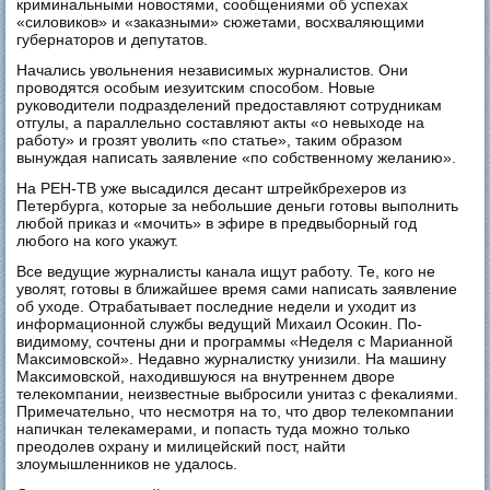
криминальными новостями, сообщениями об успехах
«силовиков» и «заказными» сюжетами, восхваляющими
губернаторов и депутатов.
Начались увольнения независимых журналистов. Они
проводятся особым иезуитским способом. Новые
руководители подразделений предоставляют сотрудникам
отгулы, а параллельно составляют акты «о невыходе на
работу» и грозят уволить «по статье», таким образом
вынуждая написать заявление «по собственному желанию».
На РЕН-ТВ уже высадился десант штрейкбрехеров из
Петербурга, которые за небольшие деньги готовы выполнить
любой приказ и «мочить» в эфире в предвыборный год
любого на кого укажут.
Все ведущие журналисты канала ищут работу. Те, кого не
уволят, готовы в ближайшее время сами написать заявление
об уходе. Отрабатывает последние недели и уходит из
информационной службы ведущий Михаил Осокин. По-
видимому, сочтены дни и программы «Неделя с Марианной
Максимовской». Недавно журналистку унизили. На машину
Максимовской, находившуюся на внутреннем дворе
телекомпании, неизвестные выбросили унитаз с фекалиями.
Примечательно, что несмотря на то, что двор телекомпании
напичкан телекамерами, и попасть туда можно только
преодолев охрану и милицейский пост, найти
злоумышленников не удалось.