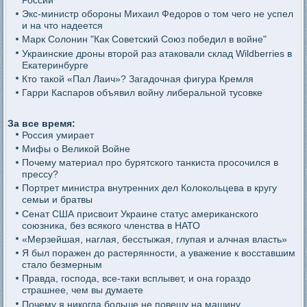
Экс-министр обороны Михаил Федоров о том чего не успел
и на что надеется
Марк Солонин "Как Советский Союз победил в войне"
Украинские дроны второй раз атаковали склад Wildberries в
Екатеринбурге
Кто такой «Пал Лаич»? Загадочная фигура Кремля
Гарри Каспаров объявил войну либеральной тусовке
За все время:
Россия умирает
Мифы о Великой Войне
Почему материал про бурятского танкиста просочился в
прессу?
Портрет министра внутренних дел Колокольцева в кругу
семьи и братвы
Сенат США присвоит Украине статус американского
союзника, без всякого членства в НАТО
«Мерзейшая, наглая, бесстыжая, глупая и алчная власть»
Я был поражен до растерянности, а уважение к восставшим
стало безмерным
Правда, господа, все-таки всплывет, и она гораздо
страшнее, чем вы думаете
Почему я никогда больше не повешу на машину