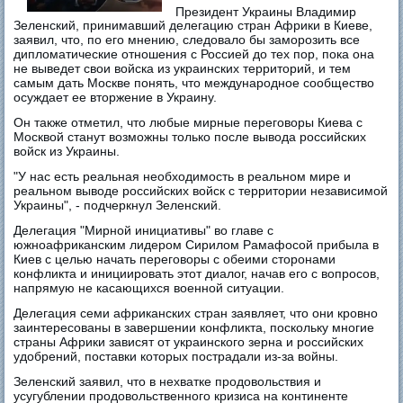
Президент Украины Владимир
Зеленский, принимавший делегацию стран Африки в Киеве,
заявил, что, по его мнению, следовало бы заморозить все
дипломатические отношения с Россией до тех пор, пока она
не выведет свои войска из украинских территорий, и тем
самым дать Москве понять, что международное сообщество
осуждает ее вторжение в Украину.
Он также отметил, что любые мирные переговоры Киева с
Москвой станут возможны только после вывода российских
войск из Украины.
"У нас есть реальная необходимость в реальном мире и
реальном выводе российских войск с территории независимой
Украины", - подчеркнул Зеленский.
Делегация "Мирной инициативы" во главе с
южноафриканским лидером Сирилом Рамафосой прибыла в
Киев с целью начать переговоры с обеими сторонами
конфликта и инициировать этот диалог, начав его с вопросов,
напрямую не касающихся военной ситуации.
Делегация семи африканских стран заявляет, что они кровно
заинтересованы в завершении конфликта, поскольку многие
страны Африки зависят от украинского зерна и российских
удобрений, поставки которых пострадали из-за войны.
Зеленский заявил, что в нехватке продовольствия и
усугублении продовольственного кризиса на континенте