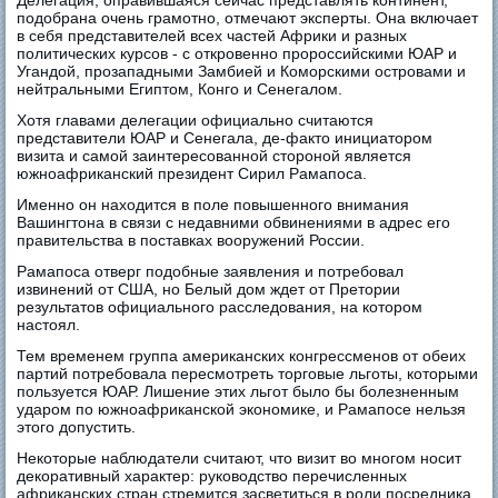
Делегация, оправившаяся сейчас представлять континент,
подобрана очень грамотно, отмечают эксперты. Она включает
в себя представителей всех частей Африки и разных
политических курсов - с откровенно пророссийскими ЮАР и
Угандой, прозападными Замбией и Коморскими островами и
нейтральными Египтом, Конго и Сенегалом.
Хотя главами делегации официально считаются
представители ЮАР и Сенегала, де-факто инициатором
визита и самой заинтересованной стороной является
южноафриканский президент Сирил Рамапоса.
Именно он находится в поле повышенного внимания
Вашингтона в связи с недавними обвинениями в адрес его
правительства в поставках вооружений России.
Рамапоса отверг подобные заявления и потребовал
извинений от США, но Белый дом ждет от Претории
результатов официального расследования, на котором
настоял.
Тем временем группа американских конгрессменов от обеих
партий потребовала пересмотреть торговые льготы, которыми
пользуется ЮАР. Лишение этих льгот было бы болезненным
ударом по южноафриканской экономике, и Рамапосе нельзя
этого допустить.
Некоторые наблюдатели считают, что визит во многом носит
декоративный характер: руководство перечисленных
африканских стран стремится засветиться в роли посредника