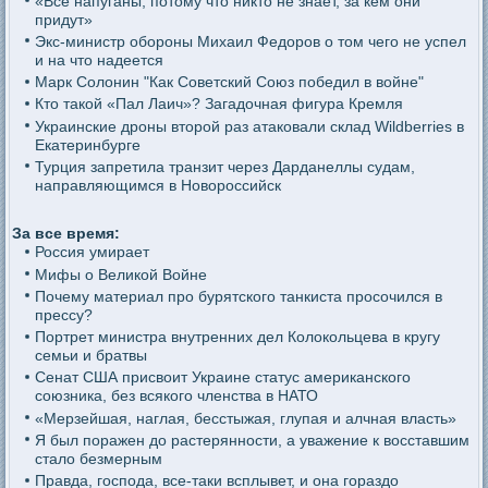
«Все напуганы, потому что никто не знает, за кем они
придут»
Экс-министр обороны Михаил Федоров о том чего не успел
и на что надеется
Марк Солонин "Как Советский Союз победил в войне"
Кто такой «Пал Лаич»? Загадочная фигура Кремля
Украинские дроны второй раз атаковали склад Wildberries в
Екатеринбурге
Турция запретила транзит через Дарданеллы судам,
направляющимся в Новороссийск
За все время:
Россия умирает
Мифы о Великой Войне
Почему материал про бурятского танкиста просочился в
прессу?
Портрет министра внутренних дел Колокольцева в кругу
семьи и братвы
Сенат США присвоит Украине статус американского
союзника, без всякого членства в НАТО
«Мерзейшая, наглая, бесстыжая, глупая и алчная власть»
Я был поражен до растерянности, а уважение к восставшим
стало безмерным
Правда, господа, все-таки всплывет, и она гораздо