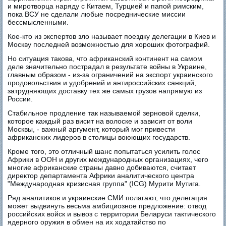
и миротворца наряду с Китаем, Турцией и папой римским,
пока ВСУ не сделали любые посреднические миссии
бессмысленными.
Кое-кто из экспертов зло называет поездку делегации в Киев и
Москву последней возможностью для хороших фотографий.
Но ситуация такова, что африканский континент на самом
деле значительно пострадал в результате войны в Украине,
главным образом - из-за ограничений на экспорт украинского
продовольствия и удобрений и антироссийских санкций,
затрудняющих доставку тех же самых грузов напрямую из
России.
Стабильное продление так называемой зерновой сделки,
которое каждый раз висит на волоске и зависит от воли
Москвы, - важный аргумент, который мог привести
африканских лидеров в столицы воюющих государств.
Кроме того, это отличный шанс попытаться усилить голос
Африки в ООН и других международных организациях, чего
многие африканские страны давно добиваются, считает
директор департамента Африки аналитического центра
"Международная кризисная группа" (ICG) Мурити Мутига.
Ряд аналитиков и украинские СМИ полагают, что делегация
может выдвинуть весьма амбициозное предложение: отвод
российских войск и вывоз с территории Беларуси тактического
ядерного оружия в обмен на их ходатайство по