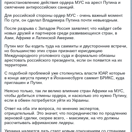
приостановлению действия ордера МУС на арест Путина и
смягчение антироссийских санкций.
Для российской стороны ордер МУС - очень важный момент.
По сути, он сделал Владимира Путина почти невыездным.
После разрыва с Западом Россия заявляет, что найдет себе
новых друзей и партнеров среди развивающихся стран, в
Азии, Африке и Латинской Америке.
Путин мог бы ездить туда на саммиты и двусторонние встречи,
но большинство этих стран признают юрисдикцию
Международного уголовного суда и формально обязаны
арестовать российского президента, если он появится на их
территории.
С подобной проблемой уже столкнулись власти ЮАР, которые
в конце августа примут в Йоханнесбурге саммит БРИКС, куда
приглашен и Путин.
Неясно только, так ли велико влияние стран Африки на МУС,
чтобы добиться отмены ордера, и насколько это нужно Путину,
если в обмен потребуется уйти из Украины.
Ответ на оба эти вопроса, по мнению экспертов,
отрицательный. Это значит, что посредничество по продлению
зерновой сделки, скорее всего, - максимум, на что должны
рассчитывать африканские лидеры.
Украина надеется дать старт новым отношениям со странами