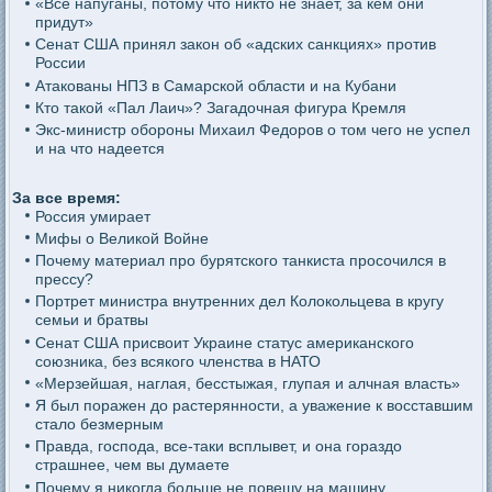
«Все напуганы, потому что никто не знает, за кем они
придут»
Сенат США принял закон об «адских санкциях» против
России
Атакованы НПЗ в Самарской области и на Кубани
Кто такой «Пал Лаич»? Загадочная фигура Кремля
Экс-министр обороны Михаил Федоров о том чего не успел
и на что надеется
За все время:
Россия умирает
Мифы о Великой Войне
Почему материал про бурятского танкиста просочился в
прессу?
Портрет министра внутренних дел Колокольцева в кругу
семьи и братвы
Сенат США присвоит Украине статус американского
союзника, без всякого членства в НАТО
«Мерзейшая, наглая, бесстыжая, глупая и алчная власть»
Я был поражен до растерянности, а уважение к восставшим
стало безмерным
Правда, господа, все-таки всплывет, и она гораздо
страшнее, чем вы думаете
Почему я никогда больше не повешу на машину