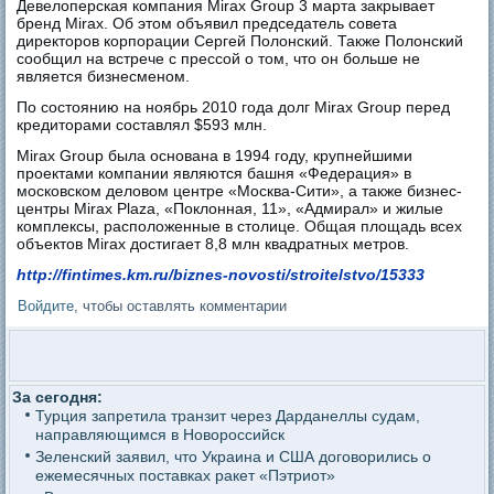
Девелоперская компания Mirax Group 3 марта закрывает
бренд Mirax. Об этом объявил председатель совета
директоров корпорации Сергей Полонский. Также Полонский
сообщил на встрече с прессой о том, что он больше не
является бизнесменом.
По состоянию на ноябрь 2010 года долг Mirax Group перед
кредиторами составлял $593 млн.
Mirax Group была основана в 1994 году, крупнейшими
проектами компании являются башня «Федерация» в
московском деловом центре «Москва-Сити», а также бизнес-
центры Mirax Plaza, «Поклонная, 11», «Адмирал» и жилые
комплексы, расположенные в столице. Общая площадь всех
объектов Mirax достигает 8,8 млн квадратных метров.
http://fintimes.km.ru/biznes-novosti/stroitelstvo/15333
Войдите
, чтобы оставлять комментарии
За сегодня:
Турция запретила транзит через Дарданеллы судам,
направляющимся в Новороссийск
Зеленский заявил, что Украина и США договорились о
ежемесячных поставках ракет «Пэтриот»