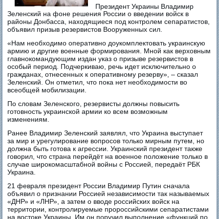
Президент Украины Владимир
Зеленский на фоне решения России о введении войск в
районы Донбасса, находящиеся под контролем сепаратистов,
объявил призыв резервистов Вооруженных сил.
«Нам необходимо оперативно доукомплектовать украинскую
армию и другие военные формирования. Мной как верховным
главнокомандующим издан указ о призыве резервистов в
особый период. Подчеркиваю, речь идет исключительно о
гражданах, отнесенных к оперативному резерву», – сказал
Зеленский. Он отметил, что пока нет необходимости во
всеобщей мобилизации.
По словам Зеленского, резервисты должны повысить
готовность украинской армии ко всем возможным
изменениям.
Ранее Владимир Зеленский заявлял, что Украина выступает
за мир и урегулирование вопросов только мирным путем, но
должна быть готова к агрессии. Украинский президент также
говорил, что страна перейдёт на военное положение только в
случае широкомасштабной войны с Россией, передаёт РБК
Украина.
21 февраля президент России Владимир Путин сначала
объявил о признании Россией независимости так называемых
«ДНР» и «ЛНР», а затем о вводе российских войск на
территории, контролируемые пророссийскими сепаратистами
на востоке Украины. Им он поручил выполнение «функций по