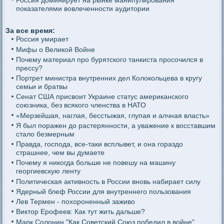
показателями вовлеченности аудитории
За все время:
Россия умирает
Мифы о Великой Войне
Почему материал про бурятского танкиста просочился в
прессу?
Портрет министра внутренних дел Колокольцева в кругу
семьи и братвы
Сенат США присвоит Украине статус американского
союзника, без всякого членства в НАТО
«Мерзейшая, наглая, бесстыжая, глупая и алчная власть»
Я был поражен до растерянности, а уважение к восставшим
стало безмерным
Правда, господа, все-таки всплывет, и она гораздо
страшнее, чем вы думаете
Почему я никогда больше не повешу на машину
георгиевскую ленту
Политическая активность в России вновь набирает силу
Ядерный блеф России для внутреннего пользования
Лев Термен - похороненный заживо
Виктор Ерофеев: Как тут жить дальше?
Марк Солонин "Как Советский Союз победил в войне"