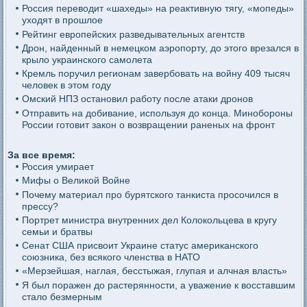
Россия переводит «шахеды» на реактивную тягу, «мопеды»
уходят в прошлое
Рейтинг европейских разведывательных агентств
Дрон, найденный в немецком аэропорту, до этого врезался в
крыло украинского самолета
Кремль поручил регионам завербовать на войну 409 тысяч
человек в этом году
Омский НПЗ остановил работу после атаки дронов
Отправить на добивание, используя до конца. Минобороны
России готовит закон о возвращении раненых на фронт
За все время:
Россия умирает
Мифы о Великой Войне
Почему материал про бурятского танкиста просочился в
прессу?
Портрет министра внутренних дел Колокольцева в кругу
семьи и братвы
Сенат США присвоит Украине статус американского
союзника, без всякого членства в НАТО
«Мерзейшая, наглая, бесстыжая, глупая и алчная власть»
Я был поражен до растерянности, а уважение к восставшим
стало безмерным