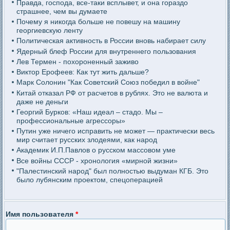
Правда, господа, все-таки всплывет, и она гораздо
страшнее, чем вы думаете
Почему я никогда больше не повешу на машину
георгиевскую ленту
Политическая активность в России вновь набирает силу
Ядерный блеф России для внутреннего пользования
Лев Термен - похороненный заживо
Виктор Ерофеев: Как тут жить дальше?
Марк Солонин "Как Советский Союз победил в войне"
Китай отказал РФ от расчетов в рублях. Это не валюта и
даже не деньги
Георгий Бурков: «Наш идеал – стадо. Мы –
профессиональные агрессоры»
Путин уже ничего исправить не может — практически весь
мир считает русских злодеями, как народ
Академик И.П.Павлов о русском массовом уме
Все войны СССР - хронология «мирной жизни»
"Палестинский народ" был полностью выдуман КГБ. Это
было лубянским проектом, спецоперацией
Имя пользователя
*