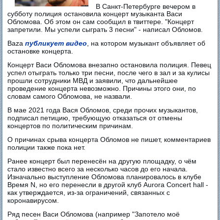
В Санкт-Петербурге вечером в
субботу полиция остановила концерт музыканта Васи
Обломова. Об этом он сам сообщил в твиттере. "Концерт
запретили. Мы успели сыграть 3 песни" - написал Обломов.
Baza
публикует видео
, на котором музыкант объявляет об
остановке концерта.
Концерт Васи Обломова внезапно остановила полиция. Певец
успел отыграть только три песни, после чего в зал и за кулисы
прошли сотрудники МВД и заявили, что дальнейшее
проведение концерта невозможно. Причины этого они, по
словам самого Обломова, не назвали.
В мае 2021 года Вася Обломов, среди прочих музыкантов,
подписал петицию, требующую отказаться от отмены
концертов по политическим причинам.
О причинах срыва концерта Обломов не пишет, комментариев
полиции также пока нет.
Ранее концерт был перенесён на другую площадку, о чём
стало известно всего за несколько часов до его начала.
Изначально выступление Обломова планировалось в клубе
Время N, но его перенесли в другой клуб Aurora Concert hall -
как утверждается, из-за ограничений, связанных с
коронавирусом.
Ряд песен Васи Обломова (например "Запотело моё