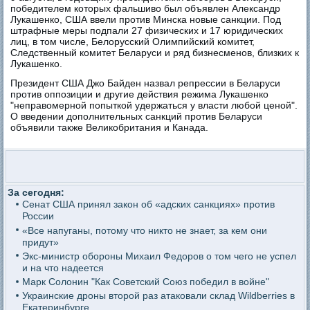
победителем которых фальшиво был объявлен Александр
Лукашенко, США ввели против Минска новые санкции. Под
штрафные меры подпали 27 физических и 17 юридических
лиц, в том числе, Белорусский Олимпийский комитет,
Следственный комитет Беларуси и ряд бизнесменов, близких к
Лукашенко.
Президент США Джо Байден назвал репрессии в Беларуси
против оппозиции и другие действия режима Лукашенко
"неправомерной попыткой удержаться у власти любой ценой".
О введении дополнительных санкций против Беларуси
объявили также Великобритания и Канада.
За сегодня:
Сенат США принял закон об «адских санкциях» против
России
«Все напуганы, потому что никто не знает, за кем они
придут»
Экс-министр обороны Михаил Федоров о том чего не успел
и на что надеется
Марк Солонин "Как Советский Союз победил в войне"
Украинские дроны второй раз атаковали склад Wildberries в
Екатеринбурге