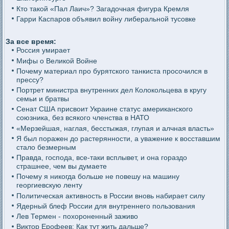
Кто такой «Пал Лаич»? Загадочная фигура Кремля
Гарри Каспаров объявил войну либеральной тусовке
За все время:
Россия умирает
Мифы о Великой Войне
Почему материал про бурятского танкиста просочился в
прессу?
Портрет министра внутренних дел Колокольцева в кругу
семьи и братвы
Сенат США присвоит Украине статус американского
союзника, без всякого членства в НАТО
«Мерзейшая, наглая, бесстыжая, глупая и алчная власть»
Я был поражен до растерянности, а уважение к восставшим
стало безмерным
Правда, господа, все-таки всплывет, и она гораздо
страшнее, чем вы думаете
Почему я никогда больше не повешу на машину
георгиевскую ленту
Политическая активность в России вновь набирает силу
Ядерный блеф России для внутреннего пользования
Лев Термен - похороненный заживо
Виктор Ерофеев: Как тут жить дальше?