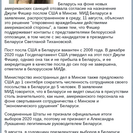
Беларусь на фоне новых
американских санкций отозвала согласие на назначение
Джули Фишер послом США в Минске. МИД Беларуси в
заявлении, распространенном в среду, 11 августа, объяснил
это решение "откровенно враждебными действиями
американской стороны", а также тем, что Фишер
поддерживает контакты с представителями белорусской
оппозиции, в том числе с экс-кандидатом в президенты
Беларуси Светланой Тихановской.
Пост посла США в Беларуси вакантен с 2008 года. В декабре
2020 года Госдепартамент США утвердил на этот пост Джули
Фишер, однако она так и не прибыла в Беларусь, и ее
аккредитация в качестве посла до сих пор не завершена,
отметили в белорусском МИДе.
Министерство иностранных дел в Минске также предложило
США до 1 сентября сократить численность сотрудников своего
посольства в Беларуси до 5 человек. В заявлении
МИД говорится, что в Беларуси не видят смысла в присутствии
столь значительного, как ныне, американского персонала на
фоне свертывания сотрудничества с Минском и
"экономического удушения" Беларуси.
Соединенные Штаты не признали официальные итоги
выборов 2020 года, поэтому не признают и Александра
Лукашенко легитимным руководителем Беларуси.
9 августа, в годовщину президентских выборов в Беларуси,