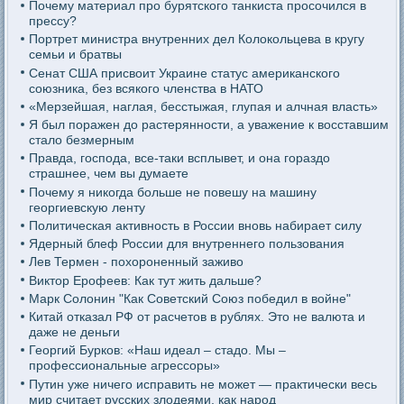
Почему материал про бурятского танкиста просочился в
прессу?
Портрет министра внутренних дел Колокольцева в кругу
семьи и братвы
Сенат США присвоит Украине статус американского
союзника, без всякого членства в НАТО
«Мерзейшая, наглая, бесстыжая, глупая и алчная власть»
Я был поражен до растерянности, а уважение к восставшим
стало безмерным
Правда, господа, все-таки всплывет, и она гораздо
страшнее, чем вы думаете
Почему я никогда больше не повешу на машину
георгиевскую ленту
Политическая активность в России вновь набирает силу
Ядерный блеф России для внутреннего пользования
Лев Термен - похороненный заживо
Виктор Ерофеев: Как тут жить дальше?
Марк Солонин "Как Советский Союз победил в войне"
Китай отказал РФ от расчетов в рублях. Это не валюта и
даже не деньги
Георгий Бурков: «Наш идеал – стадо. Мы –
профессиональные агрессоры»
Путин уже ничего исправить не может — практически весь
мир считает русских злодеями, как народ