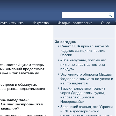
аука и техника
Искусство
История, политология
О нас
За сегодня:
Сенат США принял закон об
«адских санкциях» против
России
«Все напуганы, потому что
никто не знает, за кем они
есть, застройщикам теперь
ьных компаний продолжают
придут»
я уже и так взлетела до
Экс-министр обороны Михаил
Федоров о том чего не успел и
на что надеется
гостроев и обманутых
Турция запретила транзит
торы рынка недвижимости»
через Дарданеллы судам,
направляющимся в
стройматериалы
Новороссийск
. Сейчас застройщикам
Зеленский заявил, что Украина
х квартир?
и США договорились о
этому про рост издержек в
ежемесячных поставках ракет