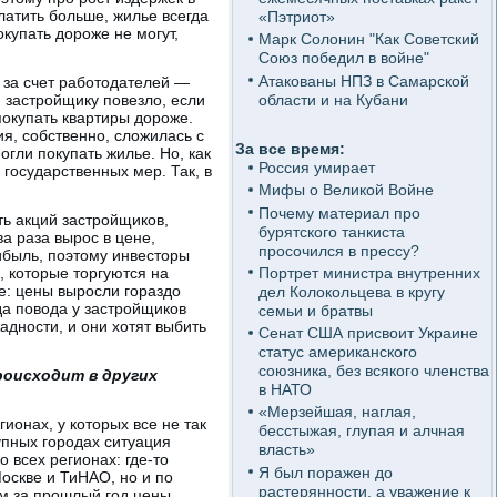
латить больше, жилье всегда
«Пэтриот»
купать дороже не могут,
Марк Солонин "Как Советский
Союз победил в войне"
Атакованы НПЗ в Самарской
 за счет работодателей —
области и на Кубани
 застройщику повезло, если
покупать квартиры дороже.
ия, собственно, сложилась с
За все время:
огли покупать жилье. Но, как
Россия умирает
 государственных мер. Так, в
Мифы о Великой Войне
Почему материал про
ть акций застройщиков,
бурятского танкиста
а раза вырос в цене,
просочился в прессу?
ибыль, поэтому инвесторы
Портрет министра внутренних
, которые торгуются на
ое: цены выросли гораздо
дел Колокольцева в кругу
да повода у застройщиков
семьи и братвы
адности, и они хотят выбить
Сенат США присвоит Украине
статус американского
союзника, без всякого членства
роисходит в других
в НАТО
«Мерзейшая, наглая,
онах, у которых все не так
бесстыжая, глупая и алчная
упных городах ситуация
власть»
 всех регионах: где-то
Я был поражен до
оскве и ТиНАО, но и по
растерянности, а уважение к
ам за прошлый год цены