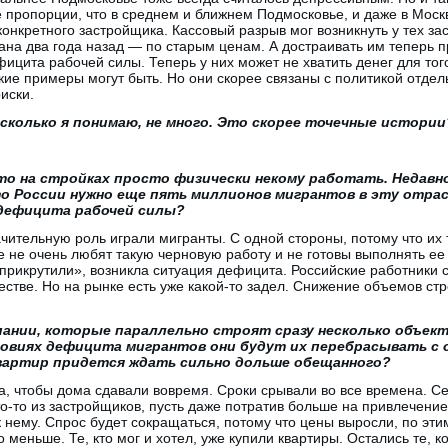
 пропорции, что в среднем и ближнем Подмосковье, и даже в Москв
конкретного застройщика. Кассовый разрыв мог возникнуть у тех за
ана два года назад — по старым ценам. А достраивать им теперь п
ицита рабочей силы. Теперь у них может не хватить денег для тог
ие примеры могут быть. Но они скорее связаны с политикой отдел
иски.
асколько я понимаю, не много. Это скорее точечные истории
то на стройках просто физически некому работать. Недавн
то России нужно еще пять миллионов мигрантов в эту отра
 дефицита рабочей силы?
ачительную роль играли мигранты. С одной стороны, потому что их 
е не очень любят такую черновую работу и не готовы выполнять ее
«прикрутили», возникла ситуация дефицита. Российские работники 
честве. Но на рынке есть уже какой-то задел. Снижение объемов с
ании, которые параллельно строят сразу несколько объект
ловиях дефицита мигрантов они будут их перебрасывать с 
квартир придется ждать сильно дольше обещанного?
, чтобы дома сдавали вовремя. Сроки срывали во все времена. Се
то-то из застройщиков, пусть даже потратив больше на привлечение
к нему. Спрос будет сокращаться, потому что цены выросли, по эт
 меньше. Те, кто мог и хотел, уже купили квартиры. Остались те, к