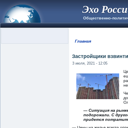
Эхо Росс
Общественно-полити
Главная
Вы здесь
Застройщики взвинти
3 июля, 2021 - 12:05
Це
ещ
ра
не
Че
до
Ол
— Ситуация на рынк
подорожали. С друго
придется потратитьс
— Цены на жилье всегда опре