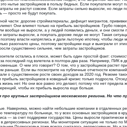
 это нытье застройщиков в пользу бедных. Если покупатели могут п
атраты не растут совсем. Если затраты сильно выросли, но люди по
 — просто не будут покупать.
тной части: дорогие стройматериалы, дефицит мигрантов, прививки
лияют. Они влияют только на прибыль застройщиков. Грубо говоря,
ли вообще не выросли, а у людей появились деньги, и они смогли 
и затраты выросли, а покупать дороже люди не могут. Такая ситуац
 поэтому власти напряглись и дали льготную ипотеку, чтобы люди м
олько разогнало цены, поэтому застройщики еще и выиграли от этих
росли существенно сильнее, чем затраты застройщиков.
троители остались в плюсе, может быть один простой факт: стоимос
за последний год взлетела в полтора-два раза. Например, ПИК в дв
меньше. О чем это говорит? О том, что у застройщиков растет пр
ем раньше. Если вы посмотрите на публичные отчетности компаний
вали о существенном росте своих доходов за 2020 год. Резюме так
и прибыль застройщиков в ковидный кризис только подросла. Отсю
 жизнь нет. Но они все равно это делают, потому что нет предела ж
еренций, чтобы их прибыль выросла еще больше.
 про крупных застройщиков московского региона. Но что п
ые. Наверняка, можно найти небольшие компании в отдаленных реги
ю температуру по больнице, то у всех основных застройщиков в кр
иса — за счет поддержки государства. Цены выросли практически во
 в депрессивных регионах. Мы мониторим ситуацию не только по М
альнее Подмосковье тоже всегда считалось депрессивным. Но и т