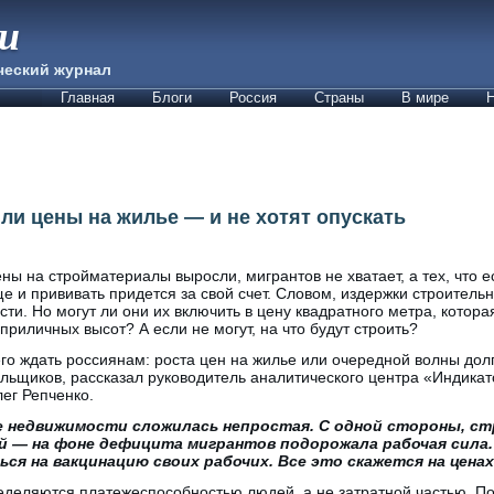
ии
ческий журнал
Главная
Блоги
Россия
Страны
В мире
Н
ли цены на жилье — и не хотят опускать
ны на стройматериалы выросли, мигрантов не хватает, а тех, что 
е и прививать придется за свой счет. Словом, издержки строител
сти. Но могут ли они их включить в цену квадратного метра, котора
приличных высот? А если не могут, на что будут строить?
го ждать россиянам: роста цен на жилье или очередной волны дол
льщиков, рассказал руководитель аналитического центра «Индика
ег Репченко.
е недвижимости сложилась непростая. С одной стороны, 
й — на фоне дефицита мигрантов подорожала рабочая сила
я на вакцинацию своих рабочих. Все это скажется на цена
деляются платежеспособностью людей, а не затратной частью. По