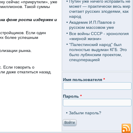
Путин уже ничего исправить не
ку сейчас «прикрутили», уже
может — практически весь мир
х миллионов. Такой суммы
считает русских злодеями, как
народ
на фоне роста издержек и
Академик И.П.Павлов о
русском массовом уме
астройщиков. Если один
Все войны СССР - хронология
т их более успешным
«мирной жизни»
"Палестинский народ" был
полностью выдуман КГБ. Это
олизации рынка.
было лубянским проектом,
спецоперацией
. Если говорить о
ли даже откатиться назад.
Имя пользователя
*
Пароль
*
Забыли пароль?