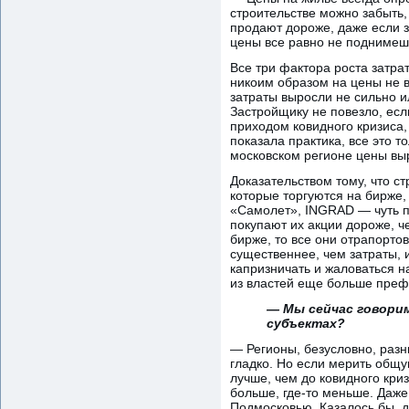
строительстве можно забыть,
продают дороже, даже если з
цены все равно не поднимешь
Все три фактора роста затра
никоим образом на цены не в
затраты выросли не сильно и
Застройщику не повезло, есл
приходом ковидного кризиса,
показала практика, все это т
московском регионе цены вы
Доказательством тому, что с
которые торгуются на бирже, 
«Самолет», INGRAD — чуть по
покупают их акции дороже, ч
бирже, то все они отрапорто
существеннее, чем затраты, 
капризничать и жаловаться на
из властей еще больше преф
— Мы сейчас говорим
субъектах?
— Регионы, безусловно, разн
гладко. Но если мерить общу
лучше, чем до ковидного криз
больше, где-то меньше. Даже
Подмосковью. Казалось бы, д