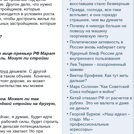
восставшим стало безмерным
е. Другое дело, что нужно
стройщиков, которые
Правда, господа, все-таки
риходится в условиях роста
всплывет, и она гораздо
о, чтобы достроить жилье по
страшнее, чем вы думаете
ьных застройщиков, которые
Почему я никогда больше не
повешу на машину
георгиевскую ленту
?
Политическая активность в
России вновь набирает силу
Ядерный блеф России для
о вице-премьер РФ Марат
сль. Могут ли стройки
внутреннего пользования
Лев Термен - похороненный
заживо
труд дешевле. С другой
Виктор Ерофеев: Как тут жить
 в таком объеме. Конечно,
дальше?
стоят дороже, их может
троительства мы можем
Марк Солонин "Как Советский
Союз победил в войне"
Китай отказал РФ от расчетов в
ов. Может ли так
рублях. Это не валюта и даже
одной стройки на другую,
не деньги
Георгий Бурков: «Наш идеал –
йчас, я думаю, будет идти
стадо. Мы –
 рабочей силы, будет строить
профессиональные
им деньгам потенциальных
агрессоры»
ому не хватает. Но при