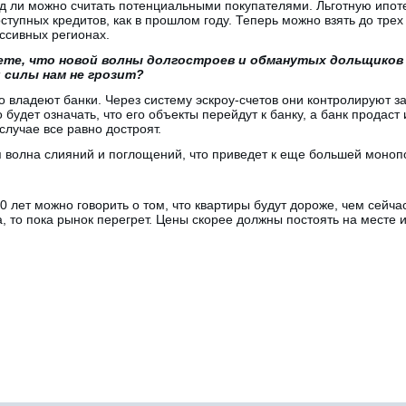
д ли можно считать потенциальными покупателями. Льготную ипоте
оступных кредитов, как в прошлом году. Теперь можно взять до тре
ессивных регионах.
ете, что новой волны долгостроев и обманутых дольщиков 
 силы нам не грозит?
о владеют банки. Через систему эскроу-счетов они контролируют з
 будет означать, что его объекты перейдут к банку, а банк продас
случае все равно достроят.
я волна слияний и поглощений, что приведет к еще большей моноп
 лет можно говорить о том, что квартиры будут дороже, чем сейчас
, то пока рынок перегрет. Цены скорее должны постоять на месте и