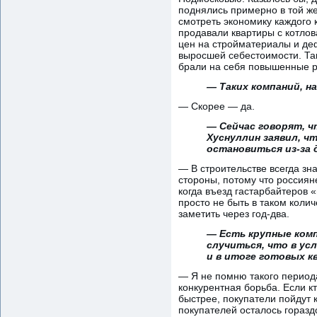
поднялись примерно в той же
смотреть экономику каждого 
продавали квартиры с котлов
цен на стройматериалы и деф
выросшей себестоимости. Так
брали на себя повышенные р
— Таких компаний, н
— Скорее — да.
— Сейчас говорят, ч
Хуснуллин заявил, ч
остановиться из-за
— В строительстве всегда зн
стороны, потому что россиян
когда въезд гастарбайтеров 
просто не быть в таком коли
заметить через год-два.
— Есть крупные комп
случиться, что в ус
и в итоге готовых 
— Я не помню такого периода
конкурентная борьба. Если к
быстрее, покупатели пойдут 
покупателей осталось гораздо