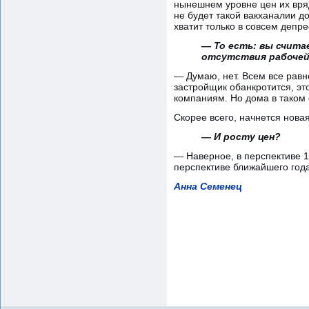
нынешнем уровне цен их вря
не будет такой вакханалии д
хватит только в совсем депр
— То есть: вы счита
отсутствия рабочей
— Думаю, нет. Всем все равн
застройщик обанкротится, это
компаниям. Но дома в таком 
Скорее всего, начнется нова
— И росту цен?
— Наверное, в перспективе 10
перспективе ближайшего года
Анна Семенец